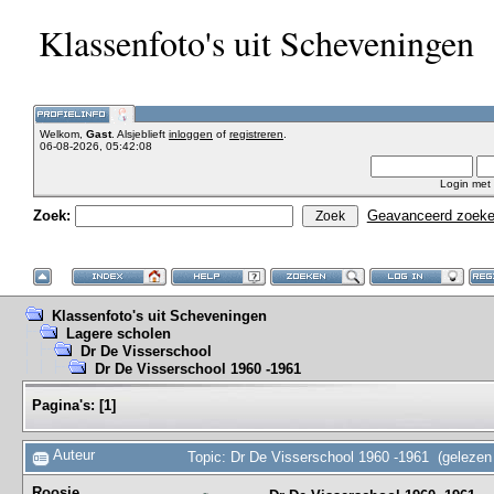
Klassenfoto's uit Scheveningen
Welkom,
Gast
. Alsjeblieft
inloggen
of
registreren
.
06-08-2026, 05:42:08
Login met
Zoek:
Geavanceerd zoek
Klassenfoto's uit Scheveningen
Lagere scholen
Dr De Visserschool
Dr De Visserschool 1960 -1961
Pagina's:
[
1
]
Auteur
Topic: Dr De Visserschool 1960 -1961 (gelezen
Roosje