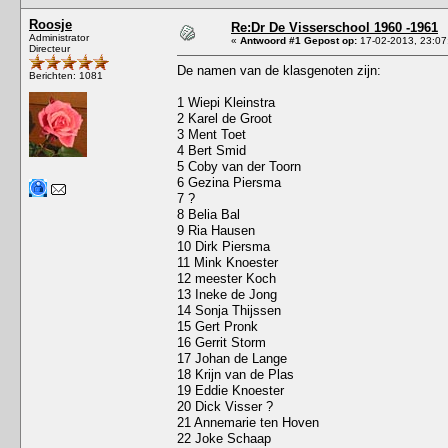
Roosje
Re:Dr De Visserschool 1960 -1961
Administrator
«
Antwoord #1 Gepost op:
17-02-2013, 23:07
Directeur
De namen van de klasgenoten zijn:
Berichten: 1081
1 Wiepi Kleinstra
2 Karel de Groot
3 Ment Toet
4 Bert Smid
5 Coby van der Toorn
6 Gezina Piersma
7 ?
8 Belia Bal
9 Ria Hausen
10 Dirk Piersma
11 Mink Knoester
12 meester Koch
13 Ineke de Jong
14 Sonja Thijssen
15 Gert Pronk
16 Gerrit Storm
17 Johan de Lange
18 Krijn van de Plas
19 Eddie Knoester
20 Dick Visser ?
21 Annemarie ten Hoven
22 Joke Schaap