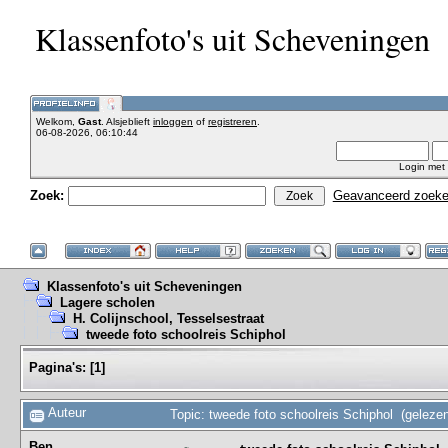
Klassenfoto's uit Scheveningen
Welkom,
Gast
. Alsjeblieft
inloggen
of
registreren
.
06-08-2026, 06:10:44
Login met
Zoek:
Geavanceerd zoek
Klassenfoto's uit Scheveningen
Lagere scholen
H. Colijnschool, Tesselsestraat
tweede foto schoolreis Schiphol
Pagina's:
[
1
]
Auteur
Topic: tweede foto schoolreis Schiphol (geleze
Ben