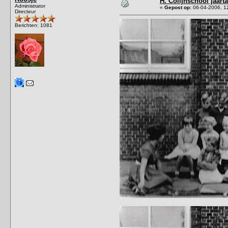
H. Colijnschool jaart
Administrator
«
Gepost op:
06-04-2006, 1
Directeur
Berichten: 1081