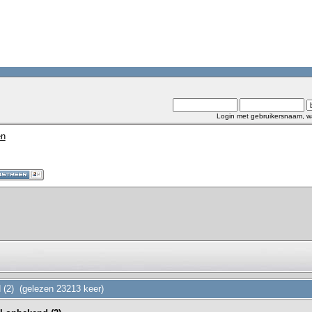
Login met gebruikersnaam, w
en
d (2) (gelezen 23213 keer)