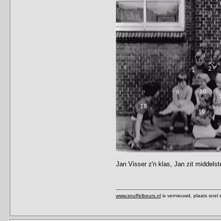
Jan Visser z'n klas, Jan zit middelste
www.snuffelbeurs.nl
is vernieuwd, plaats snel 