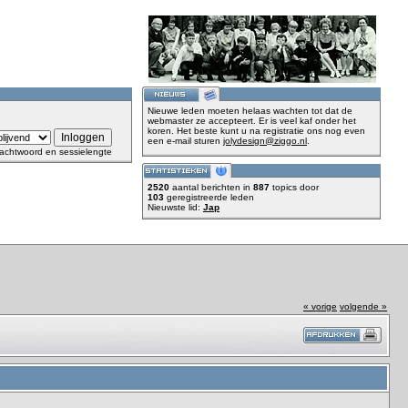
Nieuwe leden moeten helaas wachten tot dat de
webmaster ze accepteert. Er is veel kaf onder het
koren. Het beste kunt u na registratie ons nog even
een e-mail sturen
jolydesign@ziggo.nl
.
achtwoord en sessielengte
2520
aantal berichten in
887
topics door
103
geregistreerde leden
Nieuwste lid:
Jap
« vorige
volgende »