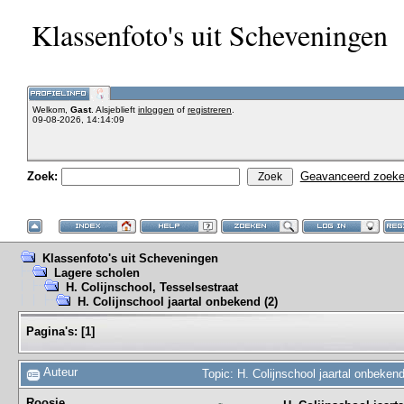
Klassenfoto's uit Scheveningen
Welkom,
Gast
. Alsjeblieft
inloggen
of
registreren
.
09-08-2026, 14:14:09
Zoek:
Geavanceerd zoek
Klassenfoto's uit Scheveningen
Lagere scholen
H. Colijnschool, Tesselsestraat
H. Colijnschool jaartal onbekend (2)
Pagina's:
[
1
]
Auteur
Topic: H. Colijnschool jaartal onbeken
Roosje