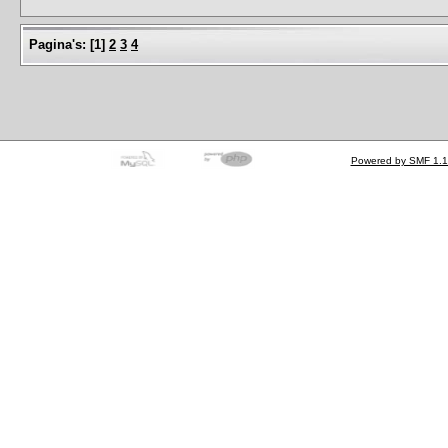
Pagina's:
[
1
]
2
3
4
Powered by SMF 1.1