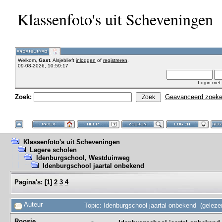
Klassenfoto's uit Scheveningen
Welkom,
Gast
. Alsjeblieft
inloggen
of
registreren
.
09-08-2026, 10:59:17
Login met
Zoek:
Geavanceerd zoek
Klassenfoto's uit Scheveningen
Lagere scholen
Idenburgschool, Westduinweg
Idenburgschool jaartal onbekend
Pagina's:
[
1
]
2
3
4
Auteur
Topic: Idenburgschool jaartal onbekend (geleze
Roosje