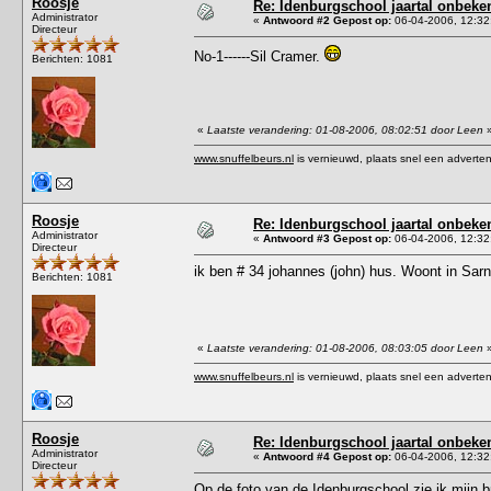
Roosje
Re: Idenburgschool jaartal onbeke
Administrator
«
Antwoord #2 Gepost op:
06-04-2006, 12:32
Directeur
No-1------Sil Cramer.
Berichten: 1081
«
Laatste verandering: 01-08-2006, 08:02:51 door Leen
www.snuffelbeurs.nl
is vernieuwd, plaats snel een adverten
Roosje
Re: Idenburgschool jaartal onbeke
Administrator
«
Antwoord #3 Gepost op:
06-04-2006, 12:32
Directeur
ik ben # 34 johannes (john) hus. Woont in Sar
Berichten: 1081
«
Laatste verandering: 01-08-2006, 08:03:05 door Leen
www.snuffelbeurs.nl
is vernieuwd, plaats snel een adverten
Roosje
Re: Idenburgschool jaartal onbeke
Administrator
«
Antwoord #4 Gepost op:
06-04-2006, 12:32
Directeur
Op de foto van de Idenburgschool zie ik mijn b