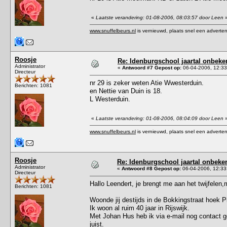
«
Laatste verandering: 01-08-2006, 08:03:57 door Leen
www.snuffelbeurs.nl
is vernieuwd, plaats snel een adverten
Roosje
Re: Idenburgschool jaartal onbeke
Administrator
«
Antwoord #7 Gepost op:
06-04-2006, 12:33
Directeur
nr 29 is zeker weten Atie Wwesterduin.
Berichten: 1081
en Nettie van Duin is 18.
L Westerduin.
«
Laatste verandering: 01-08-2006, 08:04:09 door Leen
www.snuffelbeurs.nl
is vernieuwd, plaats snel een adverten
Roosje
Re: Idenburgschool jaartal onbeke
Administrator
«
Antwoord #8 Gepost op:
06-04-2006, 12:33
Directeur
Hallo Leendert, je brengt me aan het twijfelen
Berichten: 1081
Woonde jij destijds in de Bokkingstraat hoek P
Ik woon al ruim 40 jaar in Rijswijk.
Met Johan Hus heb ik via e-mail nog contact ge
juist.