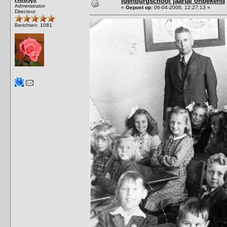
Idenburgschool jaartal onbekend
Administrator
«
Gepost op:
06-04-2006, 12:27:13 »
Directeur
Berichten: 1081