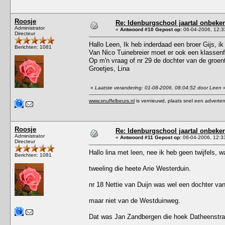
Roosje
Re: Idenburgschool jaartal onbeke
Administrator
«
Antwoord #10 Gepost op:
06-04-2006, 12:3
Directeur
Hallo Leen, Ik heb inderdaad een broer Gijs, ik 
Berichten: 1081
Van Nico Tuinebreier moet er ook een klassenfot
Op m'n vraag of nr 29 de dochter van de groent
Groetjes, Lina
«
Laatste verandering: 01-08-2006, 08:04:52 door Leen
www.snuffelbeurs.nl
is vernieuwd, plaats snel een adverten
Roosje
Re: Idenburgschool jaartal onbeke
Administrator
«
Antwoord #11 Gepost op:
06-04-2006, 12:3
Directeur
Hallo lina met leen, nee ik heb geen twijfels, 
Berichten: 1081
tweeling die heete Arie Westerduin.
nr 18 Nettie van Duijn was wel een dochter va
maar niet van de Westduinweg.
Dat was Jan Zandbergen die hoek Datheenstr