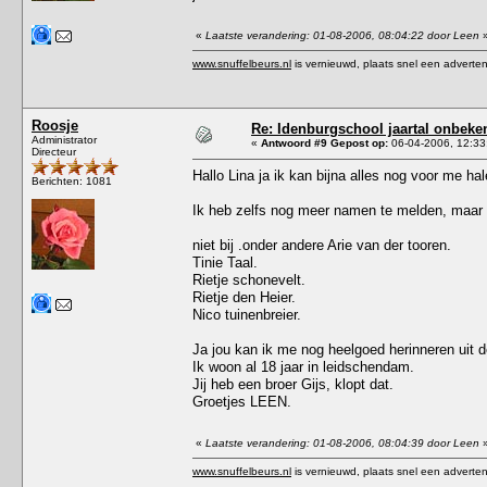
«
Laatste verandering: 01-08-2006, 08:04:22 door Leen
www.snuffelbeurs.nl
is vernieuwd, plaats snel een adverten
Roosje
Re: Idenburgschool jaartal onbeke
Administrator
«
Antwoord #9 Gepost op:
06-04-2006, 12:33
Directeur
Hallo Lina ja ik kan bijna alles nog voor me hal
Berichten: 1081
Ik heb zelfs nog meer namen te melden, maar d
niet bij .onder andere Arie van der tooren.
Tinie Taal.
Rietje schonevelt.
Rietje den Heier.
Nico tuinenbreier.
Ja jou kan ik me nog heelgoed herinneren uit d
Ik woon al 18 jaar in leidschendam.
Jij heb een broer Gijs, klopt dat.
Groetjes LEEN.
«
Laatste verandering: 01-08-2006, 08:04:39 door Leen
www.snuffelbeurs.nl
is vernieuwd, plaats snel een adverten