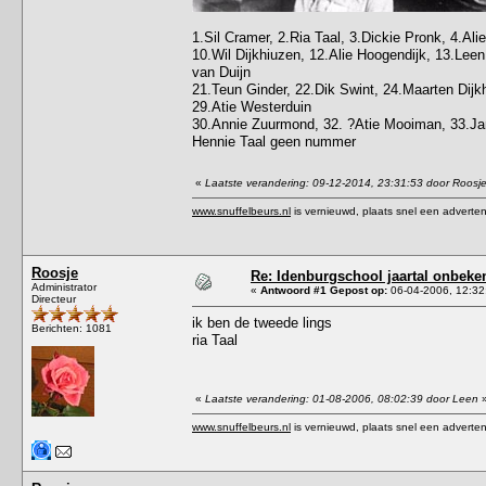
1.Sil Cramer, 2.Ria Taal, 3.Dickie Pronk, 4.Ali
10.Wil Dijkhiuzen, 12.Alie Hoogendijk, 13.Lee
van Duijn
21.Teun Ginder, 22.Dik Swint, 24.Maarten Dijkh
29.Atie Westerduin
30.Annie Zuurmond, 32. ?Atie Mooiman, 33.Ja
Hennie Taal geen nummer
«
Laatste verandering: 09-12-2014, 23:31:53 door Roosj
www.snuffelbeurs.nl
is vernieuwd, plaats snel een adverten
Roosje
Re: Idenburgschool jaartal onbeke
Administrator
«
Antwoord #1 Gepost op:
06-04-2006, 12:32
Directeur
ik ben de tweede lings
Berichten: 1081
ria Taal
«
Laatste verandering: 01-08-2006, 08:02:39 door Leen
www.snuffelbeurs.nl
is vernieuwd, plaats snel een adverten