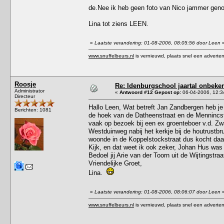
de.Nee ik heb geen foto van Nico jammer gen
Lina tot ziens LEEN.
«
Laatste verandering: 01-08-2006, 08:05:56 door Leen
www.snuffelbeurs.nl
is vernieuwd, plaats snel een adverten
Roosje
Re: Idenburgschool jaartal onbeke
Administrator
«
Antwoord #12 Gepost op:
06-04-2006, 12:3
Directeur
Hallo Leen, Wat betreft Jan Zandbergen heb je 
Berichten: 1081
de hoek van de Datheenstraat en de Mennincstra
vaak op bezoek bij een ex groenteboer v.d. Zw
Westduinweg nabij het kerkje bij de houtrustb
woonde in de Koppelstockstraat dus kocht daa
Kijk, en dat weet ik ook zeker, Johan Hus was
Bedoel jij Arie van der Toorn uit de Wijtingstr
Vriendelijke Groet,
Lina.
«
Laatste verandering: 01-08-2006, 08:06:07 door Leen
www.snuffelbeurs.nl
is vernieuwd, plaats snel een adverten