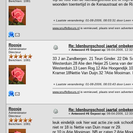
Berichten: 1081
woonden toentertijd in de Kenaustraat en de R
«
Laatste verandering: 01-08-2006, 08:03:31 door Leen
www.snuffelbeurs.nl
is vernieuwd, plaats snel een adverten
Roosje
Re: Idenburgschool jaartal onbeke
Administrator
«
Antwoord #5 Gepost op:
06-04-2006, 12:32
Directeur
33 J an Zandbergen. 21 Teun Ginder. 22 Dik S
Berichten: 1081
Westerduin.28 Alie den Heijer.25 Liena van d
Westerduin.13 Leen Rog.12 Alie Hoogendijk.10 
Kramer.18Nettie Van Duijn.32 ?Atie Mooiman.
«
Laatste verandering: 01-08-2006, 08:03:43 door Leen
www.snuffelbeurs.nl
is vernieuwd, plaats snel een adverten
Roosje
Re: Idenburgschool jaartal onbeke
Administrator
«
Antwoord #6 Gepost op:
06-04-2006, 12:33
Directeur
leuk eindelijk ook hier wat actie.zie ook scho
Berichten: 1081
niet nr 18 is Nettie van Duin maar nr 29.
nr 10 is Atie Mooiman. NB er zaten 2 Atie Mooi