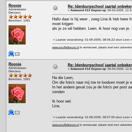
Roosje
Re: Idenburgschool jaartal onbeke
Administrator
«
Antwoord #13 Gepost op:
06-04-2006, 12:3
Directeur
Hallo daar is hij weer , zeeg Lina ik heb twee 
Berichten: 1081
moet krijgen
als je ze wil hebben. Leen. ik hoor nog van je.
«
Laatste verandering: 01-08-2006, 08:06:22 door Leen
www.snuffelbeurs.nl
is vernieuwd, plaats snel een adverten
Roosje
Re: Idenburgschool jaartal onbeke
Administrator
«
Antwoord #14 Gepost op:
06-04-2006, 12:3
Directeur
Ha die Leen,
Berichten: 1081
Om die foto's naar mij toe te loodsen moet je
In het andere geval zou je de foto's per post 
zenden
Ik hoor wel.
Lina.
«
Laatste verandering: 01-08-2006, 08:07:00 door Leen
www.snuffelbeurs.nl
is vernieuwd, plaats snel een adverten