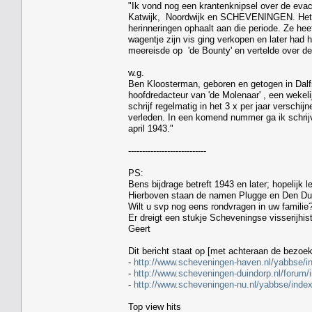
"Ik vond nog een krantenknipsel over de evac
Katwijk, Noordwijk en SCHEVENINGEN. Het ar
herinneringen ophaalt aan die periode. Ze hee
wagentje zijn vis ging verkopen en later had
meereisde op 'de Bounty' en vertelde over de 
w.g.
Ben Kloosterman, geboren en getogen in Dalfs
hoofdredacteur van 'de Molenaar' , een wekel
schrijf regelmatig in het 3 x per jaar versch
verleden. In een komend nummer ga ik schrijv
april 1943."
----------------------------
PS:
Bens bijdrage betreft 1943 en later; hopelijk l
Hierboven staan de namen Plugge en Den Dul
Wilt u svp nog eens rondvragen in uw familie
Er dreigt een stukje Scheveningse visserijhist
Geert
Dit bericht staat op [met achteraan de bezoek
-
http://www.scheveningen-haven.nl/yabbse/i
-
http://www.scheveningen-duindorp.nl/forum/
-
http://www.scheveningen-nu.nl/yabbse/inde
Top view hits