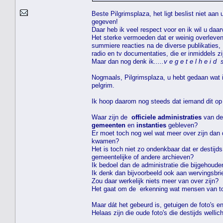
Beste Pilgrimsplaza, het ligt beslist niet aan
gegeven!
Daar heb ik veel respect voor en ik wil u daa
Het sterke vermoeden dat er weinig overlevende
summiere reacties na de diverse publikaties,
radio en tv documentaties, die er inmiddels z
Maar dan nog denk ik
.....v e g e t e l h e i d 
Nogmaals, Pilgrimsplaza, u hebt gedaan wat i
pelgrim.
Ik hoop daarom nog steeds dat iemand dit op 
Waar zijn de
officiele administraties
van de
gemeenten
en
instanties
gebleven?
Er moet toch nog wel wat meer over zijn dan
kwamen?
Het is toch niet zo ondenkbaar dat er destijd
gemeentelijke of andere archieven?
Ik bedoel dan de administratie die bijgehoude
Ik denk dan bijvoorbeeld ook aan wervingsbr
Zou daar werkelijk niets meer van over zijn?
Het gaat om de erkenning wat mensen van t
Maar dát het gebeurd is, getuigen de foto's e
Helaas zijn die oude foto's die destijds wel