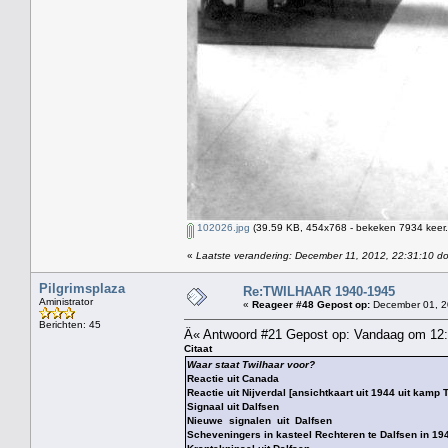
102026.jpg
(39.59 KB, 454x768 - bekeken 7934 keer.
«
Laatste verandering: December 11, 2012, 22:31:10 d
Pilgrimsplaza
Re:TWILHAAR 1940-1945
Aministrator
«
Reageer #48 Gepost op:
December 01, 2
Berichten: 45
Â« Antwoord #21 Gepost op: Vandaag om 12:0
Citaat
Waar staat Twilhaar voor?
Reactie uit Canada
Reactie uit Nijverdal [ansichtkaart uit 1944 uit kamp 
Signaal uit Dalfsen
Nieuwe signalen uit Dalfsen
Scheveningers in kasteel Rechteren te Dalfsen in 1943