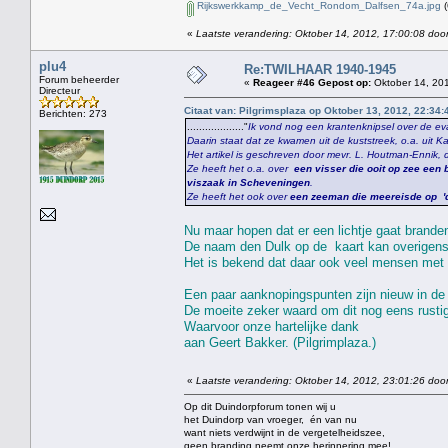
Rijkswerkkamp_de_Vecht_Rondom_Dalfsen_74a.jpg
(
«
Laatste verandering: Oktober 14, 2012, 17:00:08 door
plu4
Re:TWILHAAR 1940-1945
Forum beheerder
«
Reageer #46 Gepost op:
Oktober 14, 201
Directeur
Citaat van: Pilgrimsplaza op Oktober 13, 2012, 22:34:
Berichten: 273
..................."
Ik vond nog een krantenknipsel over de e
Daarin staat dat ze kwamen uit de kuststreek, o.a. ui
Het artikel is geschreven door mevr. L. Houtman-Ennik, 
Ze heeft het o.a. over
een visser die ooit op zee een 
viszaak in Scheveningen
.
Ze heeft het ook over
een zeeman die meereisde op 'de
Nu maar hopen dat er een lichtje gaat branden
De naam den Dulk op de kaart kan overigens 
Het is bekend dat daar ook veel mensen m
Een paar aanknopingspunten zijn nieuw in de 
De moeite zeker waard om dit nog eens rustig
Waarvoor onze hartelijke dank
aan Geert Bakker. (Pilgrimplaza.)
«
Laatste verandering: Oktober 14, 2012, 23:01:26 door
Op dit Duindorpforum tonen wij u
het Duindorp van vroeger, én van nu
want niets verdwijnt in de vergetelheidszee,
geen branding neemt onze herinnering mee!