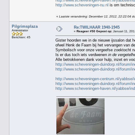
http://www.scheveningen-haven.nl/yabbse/in
http://www.scheveningen-nu.nl
is om technis
«
Laatste verandering: December 12, 2012, 22:22:04 do
Pilgrimsplaza
Re:TWILHAAR 1940-1945
Aministrator
«
Reageer #50 Gepost op:
Januari 11, 201
Berichten: 45
Gister hoorden we in de nieuwe ijssalon dat h
ofwel Henk de Faam bij het vervangen van de 
Symbolisch voor onze vergeefse zoektocht na
Is er dus toch iets verdwenen
in de vergetelh
Alle betrokkenen dank voor hulp, inzet en vo
http://www.scheveningen-duindorp.nl/forum
http://www.scheveningen-duindorp.nl/forum
http://www.scheveningen-centrum.nl/yabbs
http://www.scheveningen-duindorp.nl/forum
http://www.scheveningen-haven.nl/yabbse/i