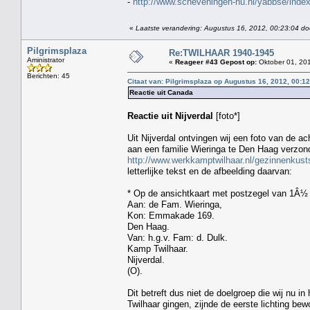
-
http://www.scheveningen-nu.nl/yabbse/in
«
Laatste verandering: Augustus 16, 2012, 00:23:04 doo
Pilgrimsplaza
Re:TWILHAAR 1940-1945
Aministrator
«
Reageer #43 Gepost op:
Oktober 01, 201
Berichten: 45
Citaat van: Pilgrimsplaza op Augustus 16, 2012, 00:1
Reactie uit Canada
Reactie uit Nijverdal
[foto*]
Uit Nijverdal ontvingen wij een foto van de a
aan een familie Wieringa te Den Haag verzon
http://www.werkkamptwilhaar.nl/gezinnenkust
letterlijke tekst en de afbeelding daarvan:
* Op de ansichtkaart met postzegel van 1Â½
Aan: de Fam. Wieringa,
Kon: Emmakade 169.
Den Haag.
Van: h.g.v. Fam: d. Dulk.
Kamp Twilhaar.
Nijverdal.
(O).
Dit betreft dus niet de doelgroep die wij nu 
Twilhaar gingen, zijnde de eerste lichting bew