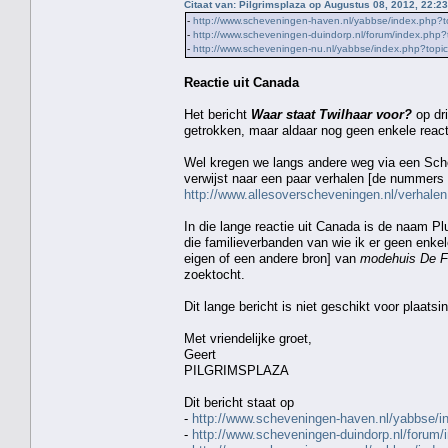
Citaat van: Pilgrimsplaza op Augustus 08, 2012, 22:2
-
http://www.scheveningen-haven.nl/yabbse/index.php
-
http://www.scheveningen-duindorp.nl/forum/index.ph
-
http://www.scheveningen-nu.nl/yabbse/index.php?to
Reactie uit Canada
Het bericht
Waar staat Twilhaar voor?
op dri
getrokken, maar aldaar nog geen enkele react
Wel kregen we langs andere weg via een Sch
verwijst naar een paar verhalen [de nummers 
http://www.allesoverscheveningen.nl/verhalen
In die lange reactie uit Canada is de naam Pl
die familieverbanden van wie ik er geen enkel
eigen of een andere bron] van
modehuis De Fa
zoektocht.
Dit lange bericht is niet geschikt voor plaats
Met vriendelijke groet,
Geert
PILGRIMSPLAZA
Dit bericht staat op
-
http://www.scheveningen-haven.nl/yabbse
-
http://www.scheveningen-duindorp.nl/foru