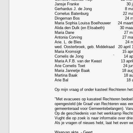
Jansje Franke 30 juni 1943 1
Gerhardus J. de Jong 8 maart 19
Cornelus Batenburg 22 maart 1
Dingeman Bos 24 maart 1943 6
Maria Sophia Louisa Boelhouwer 24 maa
Alida den Dulk (en Elisabeth) 30 maa
Maria Dane 27 maart 1943
Antonia Corving 27 maart 194
Arie. L. de Bles 24 maart 19
wed. Oosterbroek, geb. Middelraad 20 apr
Maria Kromsigt 15 april 1943 
Cornelis de Jong ` 14 april 
Maria A.F.B. van der Kwast 13 april
Arie Cornelis Toet 24 juni 19
Maria Jannetje Baak 18 aug. 194
Martina Baak 18 aug.1943 
Arie Bal 18 aug. 1943 3 fe
Op mijn vraag of onder kasteel Rechteren h
"Met evacuees op kasateel Rechteren bedoel i
opengesteld (de Graaf van Rechteren was een 
gemeenteraad voor Gemeentebelangen). Vanaf 
Op de geschiedenis van het werkkamp Rechte
Vught die op zoek is naar informatie over dr
Als je vragen of nieuws hebt, laat het even w
Waarvan akte. - Geert