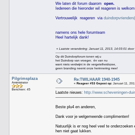
We laten dit forum daarom
open.
Iedereen die hieronder wil reageren is welkom
Vertrouwelijk reageren via
duindorpvrienden@
namens ons hele forumteam
Heel hartelijk dank!
«
Laatste verandering: Januari 11, 2013, 14:03:01 door
Op dit Duindorpforum tonen wij u
het Duindorp van vroeger, én van nu
want niets verdwijnt in de vergetelheidszee,
geen branding neemt onze herinnering mee!
Pilgrimsplaza
Re:TWILHAAR 1940-1945
Aministrator
«
Reageer #53 Gepost op:
Januari 11, 201
Berichten: 45
Laatste nieuws:
http://www.scheveningen-du
------------------------------------------------------------------
Beste plu4 en anderen,
Dank voor je welgemeende complimenten!
Natuurlijk is er nog heel veel te onderzoeken
hen niet gaat lukken.