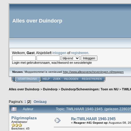
Alles over Duindorp
Welkom,
Gast
. Alsjeblieft
inloggen
of
registreren
.
Login met gebruikersnaam, wachtwoord en sessielengte
Nieuws
: Moppetrommel is vernieuwd
http://www.allesoverscheveningen.nl/moppen
STARTPAGINA
HELP
ZOEK
INLOGGEN
REGISTREREN
Alles over Duindorp
>
Duindorp
>
Duindorp/Scheveningen: Toen en NU
>
TWIL
Pagina's:
1
[
2
]
Omlaag
Auteur
Topic: TWILHAAR 1940-1945 (gelezen 228035
Pilgrimsplaza
Re:TWILHAAR 1940-1945
Aministrator
«
Reageer #41 Gepost op:
Augustus 08, 20
Berichten: 45