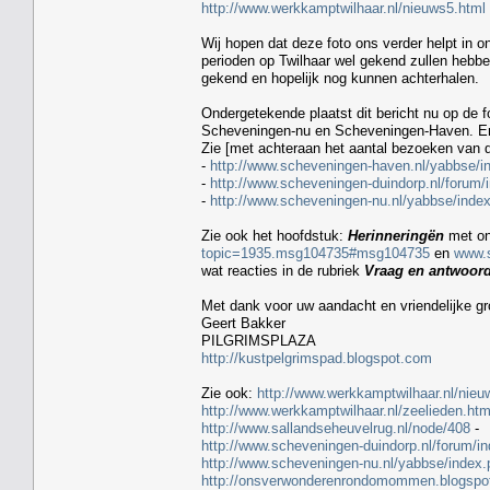
http://www.werkkamptwilhaar.nl/nieuws5.html
Wij hopen dat deze foto ons verder helpt in o
perioden op Twilhaar wel gekend zullen hebb
gekend en hopelijk nog kunnen achterhalen.
Ondergetekende plaatst dit bericht nu op de 
Scheveningen-nu en Scheveningen-Haven. Er is
Zie [met achteraan het aantal bezoeken van d
-
http://www.scheveningen-haven.nl/yabbse/
-
http://www.scheveningen-duindorp.nl/forum
-
http://www.scheveningen-nu.nl/yabbse/ind
Zie ook het hoofdstuk:
Herinneringën
met on
topic=1935.msg104735#msg104735
en
www.
wat reacties in de rubriek
Vraag en antwoor
Met dank voor uw aandacht en vriendelijke gr
Geert Bakker
PILGRIMSPLAZA
http://kustpelgrimspad.blogspot.com
Zie ook:
http://www.werkkamptwilhaar.nl/nieu
http://www.werkkamptwilhaar.nl/zeelieden.htm
http://www.sallandseheuvelrug.nl/node/408
-
http://www.scheveningen-duindorp.nl/forum
http://www.scheveningen-nu.nl/yabbse/index
http://onsverwonderenrondomommen.blogspo