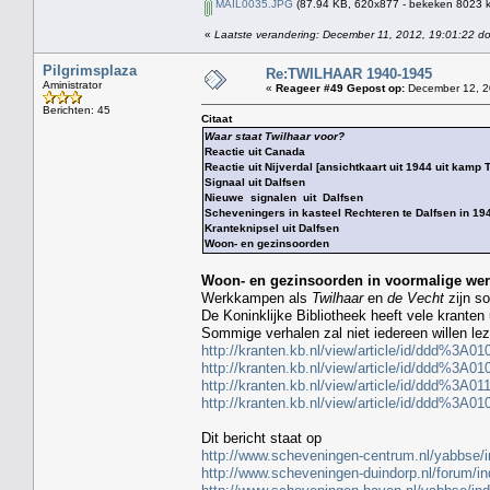
MAIL0035.JPG
(87.94 KB, 620x877 - bekeken 8023 k
«
Laatste verandering: December 11, 2012, 19:01:22 d
Pilgrimsplaza
Re:TWILHAAR 1940-1945
Aministrator
«
Reageer #49 Gepost op:
December 12, 2
Berichten: 45
Citaat
Waar staat Twilhaar voor?
Reactie uit Canada
Reactie uit Nijverdal [ansichtkaart uit 1944 uit kamp 
Signaal uit Dalfsen
Nieuwe signalen uit Dalfsen
Scheveningers in kasteel Rechteren te Dalfsen in 1943
Kranteknipsel uit Dalfsen
Woon- en gezinsoorden
Woon- en gezinsoorden in voormalige w
Werkkampen als
Twilhaar
en
de Vecht
zijn so
De Koninklijke Bibliotheek heeft vele kranten u
Sommige verhalen zal niet iedereen willen le
http://kranten.kb.nl/view/article/id/ddd
http://kranten.kb.nl/view/article/id/ddd
http://kranten.kb.nl/view/article/id/ddd
http://kranten.kb.nl/view/article/id/ddd
Dit bericht staat op
http://www.scheveningen-centrum.nl/yabbse/
http://www.scheveningen-duindorp.nl/forum/i