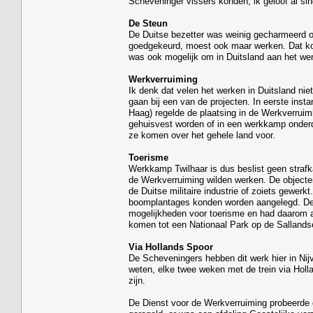
Scheveninger vissers konden, ik geloof al sin
De Steun
De Duitse bezetter was weinig gecharmeerd o
goedgekeurd, moest ook maar werken. Dat kon
was ook mogelijk om in Duitsland aan het wer
Werkverruiming
Ik denk dat velen het werken in Duitsland nie
gaan bij een van de projecten. In eerste insta
Haag) regelde de plaatsing in de Werkverruim
gehuisvest worden of in een werkkamp onder
ze komen over het gehele land voor.
Toerisme
Werkkamp Twilhaar is dus beslist geen straf
de Werkverruiming wilden werken. De objecten
de Duitse militaire industrie of zoiets gewer
boomplantages konden worden aangelegd. De g
mogelijkheden voor toerisme en had daarom a
komen tot een Nationaal Park op de Sallands
Via Hollands Spoor
De Scheveningers hebben dit werk hier in Nij
weten, elke twee weken met de trein via Hol
zijn.
De Dienst voor de Werkverruiming probeerde 