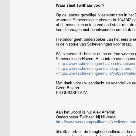
Waar staat Twilhaar voor?
Op de laatste gezellige bijeenkomsten in het 
waarmee Scheveningse vissers in 1941/42 op h
of dit misschien ook in verband staat met de
kon die vragen niet beantwoorden omdat ik he
Hieronder geeft onderzoeker van het eerste uur
in de historie van Scheveningen voor staat.
Wij plaatsen dit bericht nu op de fora waaro
Scheveningen-Haven. Er is intern overleg ove
-
http://www.scheveningen-haven.nl/yabbse/
-
http://www.scheveningen-duindorp.nl/forum
-
http://www.scheveningen-nu.nl/yabbse/ind
Met dank voor uw aandacht en vriendelijke gr
Geert Bakker
PILGRIMSPLAZA
=========================
Aan het woord is nu: Alex Alferink
Onderzoeker Twilhaar, bij Nijverdal
http://www.werkkamptwilhaar.nl/zeelieden.htm
â€œIk merk uit de terughoudendheid in de rea