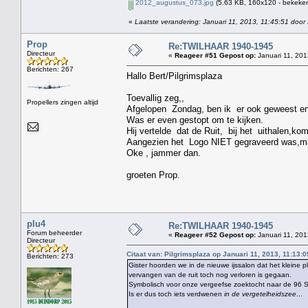
2012_augustus_073.jpg
(5.63 KB, 160x120 - bekeken
«
Laatste verandering: Januari 11, 2013, 11:45:51 door 
Prop
Re:TWILHAAR 1940-1945
Directeur
«
Reageer #51 Gepost op:
Januari 11, 201
Berichten: 267
Hallo Bert/Pilgrimsplaza
Toevallig zeg,,
Propellers zingen altijd
Afgelopen Zondag, ben ik er ook geweest en
Was er even gestopt om te kijken.
Hij vertelde dat de Ruit, bij het uithalen,ko
Aangezien het Logo NIET gegraveerd was,maa
Oke , jammer dan.
groeten Prop.
plu4
Re:TWILHAAR 1940-1945
Forum beheerder
«
Reageer #52 Gepost op:
Januari 11, 201
Directeur
Citaat van: Pilgrimsplaza op Januari 11, 2013, 11:13:0
Berichten: 273
Gister hoorden we in de nieuwe ijssalon dat het kleine 
vervangen van de ruit toch nog verloren is gegaan.
Symbolisch voor onze vergeefse zoektocht naar de 96 S
Is er dus toch iets verdwenen
in de vergetelheidszee
...