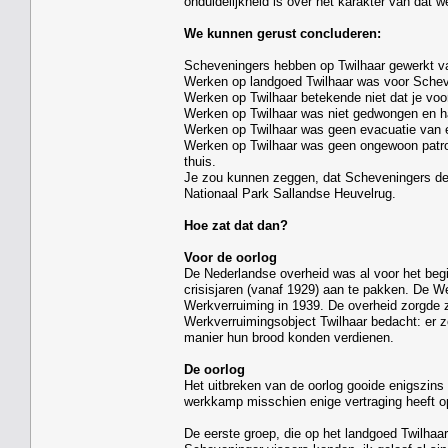
onduidelijkheid is over het karakter van dat w
We kunnen gerust concluderen:
Scheveningers hebben op Twilhaar gewerkt va
Werken op landgoed Twilhaar was voor Schev
Werken op Twilhaar betekende niet dat je voor
Werken op Twilhaar was niet gedwongen en ha
Werken op Twilhaar was geen evacuatie van 
Werken op Twilhaar was geen ongewoon patr
thuis.
Je zou kunnen zeggen, dat Scheveningers de e
Nationaal Park Sallandse Heuvelrug.
Hoe zat dat dan?
Voor de oorlog
De Nederlandse overheid was al voor het beg
crisisjaren (vanaf 1929) aan te pakken. De W
Werkverruiming in 1939. De overheid zorgde ze
Werkverruimingsobject Twilhaar bedacht: er 
manier hun brood konden verdienen.
De oorlog
Het uitbreken van de oorlog gooide enigszins r
werkkamp misschien enige vertraging heeft o
De eerste groep, die op het landgoed Twilhaa