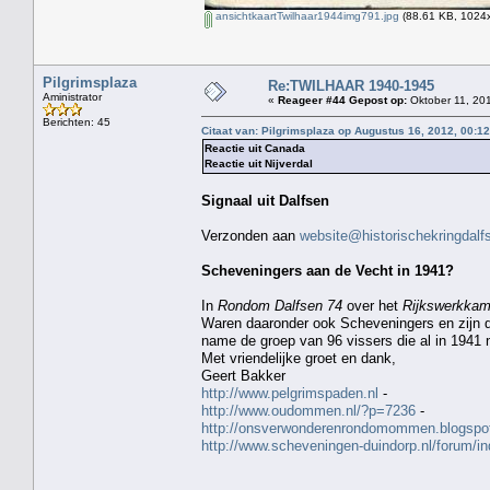
ansichtkaartTwilhaar1944img791.jpg
(88.61 KB, 1024x
Pilgrimsplaza
Re:TWILHAAR 1940-1945
Aministrator
«
Reageer #44 Gepost op:
Oktober 11, 201
Berichten: 45
Citaat van: Pilgrimsplaza op Augustus 16, 2012, 00:1
Reactie uit Canada
Reactie uit Nijverdal
Signaal uit Dalfsen
Verzonden aan
website@historischekringdalfs
Scheveningers aan de Vecht in 1941?
In
Rondom Dalfsen 74
over het
Rijkswerkkam
Waren daaronder ook Scheveningers en zijn 
name de groep van 96 vissers die al in 1941 n
Met vriendelijke groet en dank,
Geert Bakker
http://www.pelgrimspaden.nl
-
http://www.oudommen.nl/?p=7236
-
http://onsverwonderenrondomommen.blogspot
http://www.scheveningen-duindorp.nl/forum/i