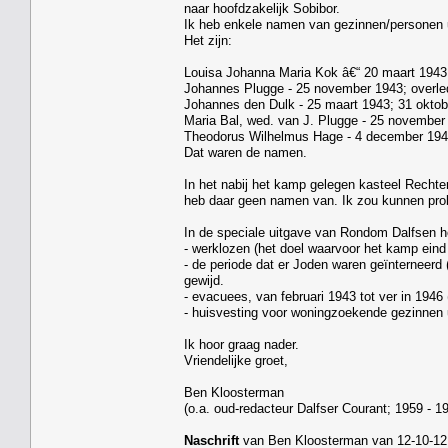
naar hoofdzakelijk Sobibor.
Ik heb enkele namen van gezinnen/personen 
Het zijn:
Louisa Johanna Maria Kok â€“ 20 maart 1943;
Johannes Plugge - 25 november 1943; overl
Johannes den Dulk - 25 maart 1943; 31 oktob
Maria Bal, wed. van J. Plugge - 25 november 
Theodorus Wilhelmus Hage - 4 december 194
Dat waren de namen.
In het nabij het kamp gelegen kasteel Rechter
heb daar geen namen van. Ik zou kunnen prob
In de speciale uitgave van Rondom Dalfsen 
- werklozen (het doel waarvoor het kamp ei
- de periode dat er Joden waren geïnterneerd 
gewijd.
- evacuees, van februari 1943 tot ver in 1946 
- huisvesting voor woningzoekende gezinnen u
Ik hoor graag nader.
Vriendelijke groet,
Ben Kloosterman
(o.a. oud-redacteur Dalfser Courant; 1959 - 19
Naschrift
van Ben Kloosterman van 12-10-12