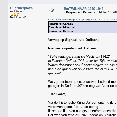
Pilgrimsplaza
Re:TWILHAAR 1940-1945
Aministrator
«
Reageer #45 Gepost op:
Oktober 13, 201
Berichten: 45
Citaat van: Pilgrimsplaza op Augustus 16, 2012, 00:1
Reactie uit Canada
Reactie uit Nijverdal
Signaal uit Dalfsen
Vervolg op
Signaal uit Dalfsen:
Nieuwe signalen uit Dalfsen
"
Scheveningers aan de Vecht in 1941?
In Rondom Dalfsen 74 is over het Rijkswerkk
Waren daaronder ook Scheveningers en zijn 
name de groep van 96 vissers die al in 1941 n
gesteld!"
We zijn meteen op onze wenken bediend met
getogen in Dalfsen â€™en nog van 'voor de oor
"Dag Geert,
Via de Historische Kring Dalfsen ontving ik j
verbleven tijdens/tot na de oorlog.
Ik heb de lijst van alle gezinnen/personen di
Dat was van februari 1943, nadat op 3 oktob