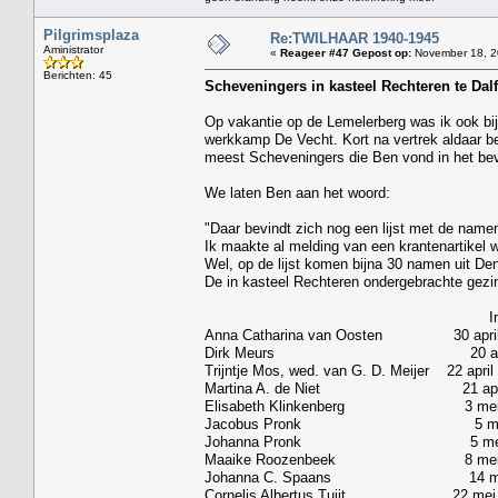
Pilgrimsplaza
Re:TWILHAAR 1940-1945
Aministrator
«
Reageer #47 Gepost op:
November 18, 2
Berichten: 45
Scheveningers in kasteel Rechteren te Dal
Op vakantie op de Lemelerberg was ik ook bi
werkkamp De Vecht. Kort na vertrek aldaar b
meest Scheveningers die Ben vond in het bev
We laten Ben aan het woord:
"Daar bevindt zich nog een lijst met de name
Ik maakte al melding van een krantenartikel
Wel, op de lijst komen bijna 30 namen uit De
De in kasteel Rechteren ondergebrachte gezi
Ingeschreven: U
Anna Catharina van Oosten 30 apri
Dirk Meurs 20 april 1943 
Trijntje Mos, wed. van G. D. Meij
Martina A. de Niet 21 apr
Elisabeth Klinkenberg 3 mei 
Jacobus Pronk 5 mei 1943 
Johanna Pronk 5 mei 1943
Maaike Roozenbeek 8 mei 194
Johanna C. Spaans 14 mei 194
Cornelis Albertus Tuijt 22 mei