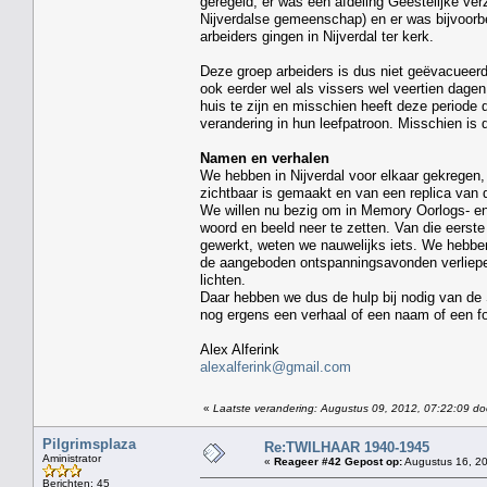
geregeld, er was een afdeling Geestelijke ve
Nijverdalse gemeenschap) en er was bijvoorbe
arbeiders gingen in Nijverdal ter kerk.
Deze groep arbeiders is dus niet geëvacueerd
ook eerder wel als vissers wel veertien dage
huis te zijn en misschien heeft deze periode 
verandering in hun leefpatroon. Misschien is 
Namen en verhalen
We hebben in Nijverdal voor elkaar gekregen,
zichtbaar is gemaakt en van een replica van de
We willen nu bezig om in Memory Oorlogs- en
woord en beeld neer te zetten. Van die eerst
gewerkt, weten we nauwelijks iets. We hebbe
de aangeboden ontspanningsavonden verliepen
lichten.
Daar hebben we dus de hulp bij nodig van de
nog ergens een verhaal of een naam of een foto
Alex Alferink
alexalferink@gmail.com
«
Laatste verandering: Augustus 09, 2012, 07:22:09 doo
Pilgrimsplaza
Re:TWILHAAR 1940-1945
Aministrator
«
Reageer #42 Gepost op:
Augustus 16, 20
Berichten: 45