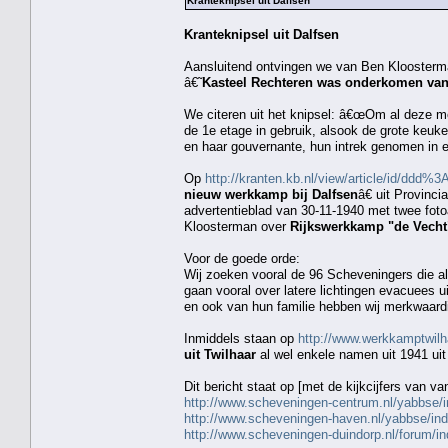
Kranteknipsel uit Dalfsen
Kranteknipsel uit Dalfsen
Aansluitend ontvingen we van Ben Kloosterma
â€˜
Kasteel Rechteren was onderkomen van 
We citeren uit het knipsel: â€œOm al deze 
de 1e etage in gebruik, alsook de grote keu
en haar gouvernante, hun intrek genomen in 
Op
http://kranten.kb.nl/view/article/id
nieuw werkkamp bij Dalfsen
â€ uit Provinc
advertentieblad van 30-11-1940 met twee fo
Kloosterman over
Rijkswerkkamp "de Vecht
Voor de goede orde:
Wij zoeken vooral de 96 Scheveningers die al
gaan vooral over latere lichtingen evacuees u
en ook van hun familie hebben wij merkwaard
Inmiddels staan op
http://www.werkkamptwilh
uit Twilhaar
al wel enkele namen uit 1941 uit
Dit bericht staat op [met de kijkcijfers van v
http://www.scheveningen-centrum.nl/yabbse/
http://www.scheveningen-haven.nl/yabbse/in
http://www.scheveningen-duindorp.nl/forum/i