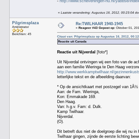
-
http://www.scheveningen-nu.nl/yabbse/in
«
Laatste verandering: Augustus 16, 2012, 00:23:04 doo
Pilgrimsplaza
Re:TWILHAAR 1940-1945
Aministrator
«
Reageer #43 Gepost op:
Oktober 01, 201
Berichten: 45
Citaat van: Pilgrimsplaza op Augustus 16, 2012, 00:1
Reactie uit Canada
Reactie uit Nijverdal
[foto*]
Uit Nijverdal ontvingen wij een foto van de a
aan een familie Wieringa te Den Haag verzon
http://www.werkkamptwilhaar.nl/gezinnenkust
letterlijke tekst en de afbeelding daarvan:
* Op de ansichtkaart met postzegel van 1Â½
Aan: de Fam. Wieringa,
Kon: Emmakade 169.
Den Haag.
Van: h.g.v. Fam: d. Dulk.
Kamp Twilhaar.
Nijverdal.
(O).
Dit betreft dus niet de doelgroep die wij nu 
Twilhaar gingen, zijnde de eerste lichting bew