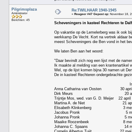
Pilgrimsplaza
Re:TWILHAAR 1940-1945
Aministrator
«
Reageer #47 Gepost op:
November 18, 2
Berichten: 45
Scheveningers in kasteel Rechteren te Dal
Op vakantie op de Lemelerberg was ik ook bi
werkkamp De Vecht. Kort na vertrek aldaar b
meest Scheveningers die Ben vond in het bev
We laten Ben aan het woord:
"Daar bevindt zich nog een lijst met de name
Ik maakte al melding van een krantenartikel
Wel, op de lijst komen bijna 30 namen uit De
De in kasteel Rechteren ondergebrachte gezi
Ingeschreven: U
Anna Catharina van Oosten 30 apri
Dirk Meurs 20 april 1943 
Trijntje Mos, wed. van G. D. Meij
Martina A. de Niet 21 apr
Elisabeth Klinkenberg 3 mei 
Jacobus Pronk 5 mei 1943 
Johanna Pronk 5 mei 1943
Maaike Roozenbeek 8 mei 194
Johanna C. Spaans 14 mei 194
Cornelis Albertus Tuijt 22 mei