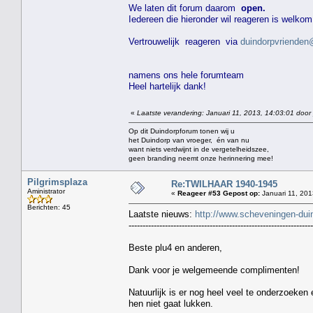
We laten dit forum daarom
open.
Iedereen die hieronder wil reageren is welkom
Vertrouwelijk reageren via
duindorpvrienden@
namens ons hele forumteam
Heel hartelijk dank!
«
Laatste verandering: Januari 11, 2013, 14:03:01 door
Op dit Duindorpforum tonen wij u
het Duindorp van vroeger, én van nu
want niets verdwijnt in de vergetelheidszee,
geen branding neemt onze herinnering mee!
Pilgrimsplaza
Re:TWILHAAR 1940-1945
Aministrator
«
Reageer #53 Gepost op:
Januari 11, 201
Berichten: 45
Laatste nieuws:
http://www.scheveningen-du
------------------------------------------------------------------
Beste plu4 en anderen,
Dank voor je welgemeende complimenten!
Natuurlijk is er nog heel veel te onderzoeken
hen niet gaat lukken.