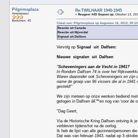
Pilgrimsplaza
Re:TWILHAAR 1940-1945
Aministrator
«
Reageer #45 Gepost op:
Oktober 13, 201
Berichten: 45
Citaat van: Pilgrimsplaza op Augustus 16, 2012, 00:1
Reactie uit Canada
Reactie uit Nijverdal
Signaal uit Dalfsen
Vervolg op
Signaal uit Dalfsen:
Nieuwe signalen uit Dalfsen
"
Scheveningers aan de Vecht in 1941?
In Rondom Dalfsen 74 is over het Rijkswerkk
Waren daaronder ook Scheveningers en zijn 
name de groep van 96 vissers die al in 1941 n
gesteld!"
We zijn meteen op onze wenken bediend met
getogen in Dalfsen â€™en nog van 'voor de oor
"Dag Geert,
Via de Historische Kring Dalfsen ontving ik j
verbleven tijdens/tot na de oorlog.
Ik heb de lijst van alle gezinnen/personen di
Dat was van februari 1943, nadat op 3 oktob