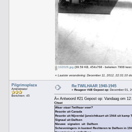
102026.jpg
(39.59 KB, 454x768 - bekeken 7908 keer.
«
Laatste verandering: December 11, 2012, 22:31:10 d
Pilgrimsplaza
Re:TWILHAAR 1940-1945
Aministrator
«
Reageer #48 Gepost op:
December 01, 2
Berichten: 45
Â« Antwoord #21 Gepost op: Vandaag om 12:0
Citaat
Waar staat Twilhaar voor?
Reactie uit Canada
Reactie uit Nijverdal [ansichtkaart uit 1944 uit kamp 
Signaal uit Dalfsen
Nieuwe signalen uit Dalfsen
Scheveningers in kasteel Rechteren te Dalfsen in 1943