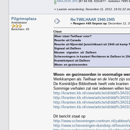
MAIL0035.JPG
(87.94 KB, 620x877 - bekeken 7995 k
«
Laatste verandering: December 11, 2012, 19:01:22 d
Pilgrimsplaza
Re:TWILHAAR 1940-1945
Aministrator
«
Reageer #49 Gepost op:
December 12, 2
Berichten: 45
Citaat
Waar staat Twilhaar voor?
Reactie uit Canada
Reactie uit Nijverdal [ansichtkaart uit 1944 uit kamp 
Signaal uit Dalfsen
Nieuwe signalen uit Dalfsen
Scheveningers in kasteel Rechteren te Dalfsen in 1943
Kranteknipsel uit Dalfsen
Woon- en gezinsoorden
Woon- en gezinsoorden in voormalige w
Werkkampen als
Twilhaar
en
de Vecht
zijn so
De Koninklijke Bibliotheek heeft vele kranten u
Sommige verhalen zal niet iedereen willen le
http://kranten.kb.nl/view/article/id/ddd
http://kranten.kb.nl/view/article/id/ddd
http://kranten.kb.nl/view/article/id/ddd
http://kranten.kb.nl/view/article/id/ddd
Dit bericht staat op
http://www.scheveningen-centrum.nl/yabbse/
http://www.scheveningen-duindorp.nl/forum/i