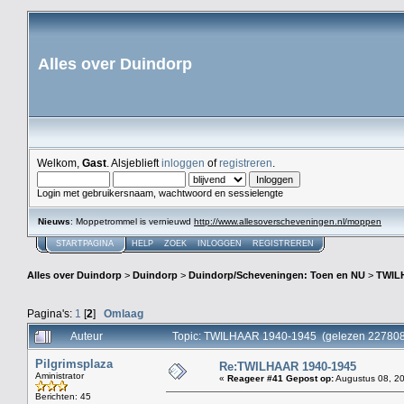
Alles over Duindorp
Welkom,
Gast
. Alsjeblieft
inloggen
of
registreren
.
Login met gebruikersnaam, wachtwoord en sessielengte
Nieuws
: Moppetrommel is vernieuwd
http://www.allesoverscheveningen.nl/moppen
STARTPAGINA
HELP
ZOEK
INLOGGEN
REGISTREREN
Alles over Duindorp
>
Duindorp
>
Duindorp/Scheveningen: Toen en NU
>
TWIL
Pagina's:
1
[
2
]
Omlaag
Auteur
Topic: TWILHAAR 1940-1945 (gelezen 227808
Pilgrimsplaza
Re:TWILHAAR 1940-1945
Aministrator
«
Reageer #41 Gepost op:
Augustus 08, 20
Berichten: 45