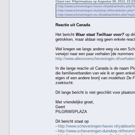
Citaat van: Pilgrimsplaza op Augustus 08, 2012, 22:2
-
http://www.scheveningen-haven.nl/yabbse/index.php
-
http://www.scheveningen-duindorp.nl/forum/index.ph
-
http://www.scheveningen-nu.nl/yabbse/index.php?to
Reactie uit Canada
Het bericht
Waar staat Twilhaar voor?
op dri
getrokken, maar aldaar nog geen enkele react
Wel kregen we langs andere weg via een Sch
verwijst naar een paar verhalen [de nummers 
http://www.allesoverscheveningen.nl/verhalen
In die lange reactie uit Canada is de naam Pl
die familieverbanden van wie ik er geen enkel
eigen of een andere bron] van
modehuis De Fa
zoektocht.
Dit lange bericht is niet geschikt voor plaats
Met vriendelijke groet,
Geert
PILGRIMSPLAZA
Dit bericht staat op
-
http://www.scheveningen-haven.nl/yabbse
-
http://www.scheveningen-duindorp.nl/foru