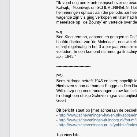
"Ik vond nog een krantenknipsel over de evac
Katwijk, Noordwijk en SCHEVENINGEN. Het ar
herinneringen ophaalt aan die periode. Ze hee
wagentje zijn vis ging verkopen en later had
meereisde op 'de Bounty' en vertelde over de 
w.g.
Ben Kloosterman, geboren en getogen in Dalfs
hoofdredacteur van 'de Molenaar' , een wekel
schrijf regelmatig in het 3 x per jaar versch
verleden. In een komend nummer ga ik schrijv
april 1943."
----------------------------
PS:
Bens bijdrage betreft 1943 en later; hopelijk l
Hierboven staan de namen Plugge en Den Dul
Wilt u svp nog eens rondvragen in uw familie
Er dreigt een stukje Scheveningse visserijhist
Geert
Dit bericht staat op [met achteraan de bezoek
-
http://www.scheveningen-haven.nl/yabbse/i
-
http://www.scheveningen-duindorp.nl/forum/
-
http://www.scheveningen-nu.nl/yabbse/inde
Top view hits