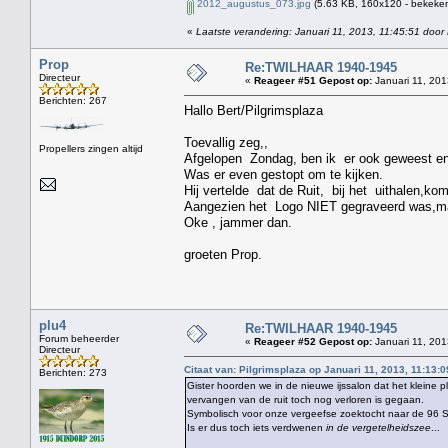
2012_augustus_073.jpg
(5.63 KB, 160x120 - bekeken
«
Laatste verandering: Januari 11, 2013, 11:45:51 door 
Prop
Re:TWILHAAR 1940-1945
Directeur
«
Reageer #51 Gepost op:
Januari 11, 201
Berichten: 267
Hallo Bert/Pilgrimsplaza
Toevallig zeg,,
Propellers zingen altijd
Afgelopen Zondag, ben ik er ook geweest en
Was er even gestopt om te kijken.
Hij vertelde dat de Ruit, bij het uithalen,ko
Aangezien het Logo NIET gegraveerd was,maa
Oke , jammer dan.
groeten Prop.
plu4
Re:TWILHAAR 1940-1945
Forum beheerder
«
Reageer #52 Gepost op:
Januari 11, 201
Directeur
Citaat van: Pilgrimsplaza op Januari 11, 2013, 11:13:0
Berichten: 273
Gister hoorden we in de nieuwe ijssalon dat het kleine 
vervangen van de ruit toch nog verloren is gegaan.
Symbolisch voor onze vergeefse zoektocht naar de 96 S
Is er dus toch iets verdwenen
in de vergetelheidszee
...