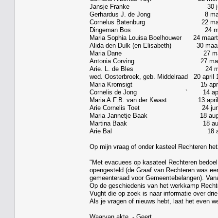
Jansje Franke 30 juni 1943 1
Gerhardus J. de Jong 8 maart 19
Cornelus Batenburg 22 maart 1
Dingeman Bos 24 maart 1943 6
Maria Sophia Louisa Boelhouwer 24 maa
Alida den Dulk (en Elisabeth) 30 maa
Maria Dane 27 maart 1943
Antonia Corving 27 maart 194
Arie. L. de Bles 24 maart 19
wed. Oosterbroek, geb. Middelraad 20 apr
Maria Kromsigt 15 april 1943 
Cornelis de Jong ` 14 april 
Maria A.F.B. van der Kwast 13 april
Arie Cornelis Toet 24 juni 19
Maria Jannetje Baak 18 aug. 194
Martina Baak 18 aug.1943 
Arie Bal 18 aug. 1943 3 fe
Op mijn vraag of onder kasteel Rechteren h
"Met evacuees op kasateel Rechteren bedoel i
opengesteld (de Graaf van Rechteren was een 
gemeenteraad voor Gemeentebelangen). Vanaf 
Op de geschiedenis van het werkkamp Rechte
Vught die op zoek is naar informatie over dr
Als je vragen of nieuws hebt, laat het even w
Waarvan akte. - Geert