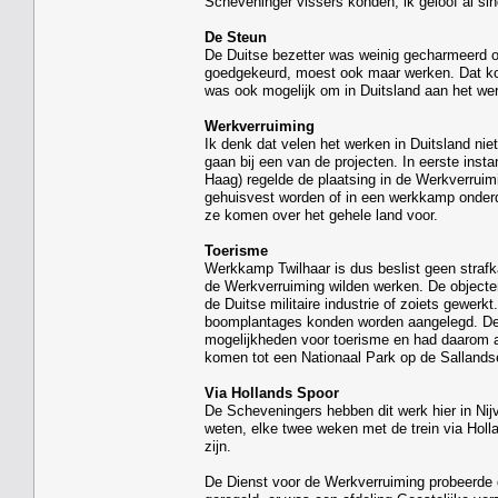
Scheveninger vissers konden, ik geloof al sin
De Steun
De Duitse bezetter was weinig gecharmeerd o
goedgekeurd, moest ook maar werken. Dat kon
was ook mogelijk om in Duitsland aan het wer
Werkverruiming
Ik denk dat velen het werken in Duitsland nie
gaan bij een van de projecten. In eerste insta
Haag) regelde de plaatsing in de Werkverruim
gehuisvest worden of in een werkkamp onder
ze komen over het gehele land voor.
Toerisme
Werkkamp Twilhaar is dus beslist geen straf
de Werkverruiming wilden werken. De objecten
de Duitse militaire industrie of zoiets gewer
boomplantages konden worden aangelegd. De g
mogelijkheden voor toerisme en had daarom a
komen tot een Nationaal Park op de Sallands
Via Hollands Spoor
De Scheveningers hebben dit werk hier in Nij
weten, elke twee weken met de trein via Hol
zijn.
De Dienst voor de Werkverruiming probeerde 