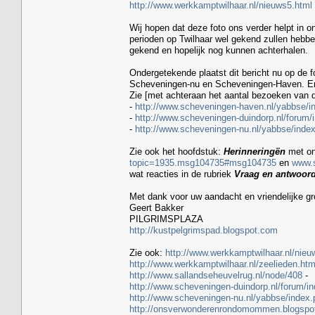
http://www.werkkamptwilhaar.nl/nieuws5.html
Wij hopen dat deze foto ons verder helpt in o
perioden op Twilhaar wel gekend zullen hebb
gekend en hopelijk nog kunnen achterhalen.
Ondergetekende plaatst dit bericht nu op de 
Scheveningen-nu en Scheveningen-Haven. Er is
Zie [met achteraan het aantal bezoeken van d
-
http://www.scheveningen-haven.nl/yabbse/
-
http://www.scheveningen-duindorp.nl/forum
-
http://www.scheveningen-nu.nl/yabbse/ind
Zie ook het hoofdstuk:
Herinneringën
met on
topic=1935.msg104735#msg104735
en
www.
wat reacties in de rubriek
Vraag en antwoor
Met dank voor uw aandacht en vriendelijke gr
Geert Bakker
PILGRIMSPLAZA
http://kustpelgrimspad.blogspot.com
Zie ook:
http://www.werkkamptwilhaar.nl/nieu
http://www.werkkamptwilhaar.nl/zeelieden.htm
http://www.sallandseheuvelrug.nl/node/408
-
http://www.scheveningen-duindorp.nl/forum
http://www.scheveningen-nu.nl/yabbse/index
http://onsverwonderenrondomommen.blogspo