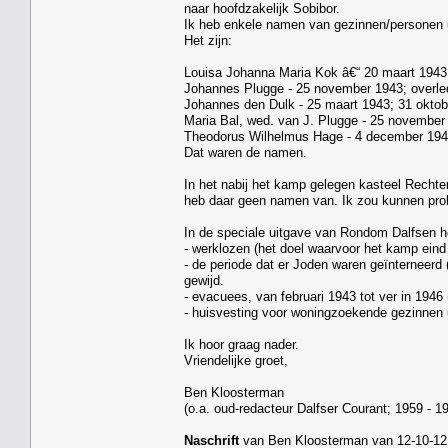
naar hoofdzakelijk Sobibor.
Ik heb enkele namen van gezinnen/personen 
Het zijn:
Louisa Johanna Maria Kok â€“ 20 maart 1943;
Johannes Plugge - 25 november 1943; overl
Johannes den Dulk - 25 maart 1943; 31 oktob
Maria Bal, wed. van J. Plugge - 25 november 
Theodorus Wilhelmus Hage - 4 december 194
Dat waren de namen.
In het nabij het kamp gelegen kasteel Rechter
heb daar geen namen van. Ik zou kunnen prob
In de speciale uitgave van Rondom Dalfsen 
- werklozen (het doel waarvoor het kamp ei
- de periode dat er Joden waren geïnterneerd 
gewijd.
- evacuees, van februari 1943 tot ver in 1946 
- huisvesting voor woningzoekende gezinnen u
Ik hoor graag nader.
Vriendelijke groet,
Ben Kloosterman
(o.a. oud-redacteur Dalfser Courant; 1959 - 19
Naschrift
van Ben Kloosterman van 12-10-12