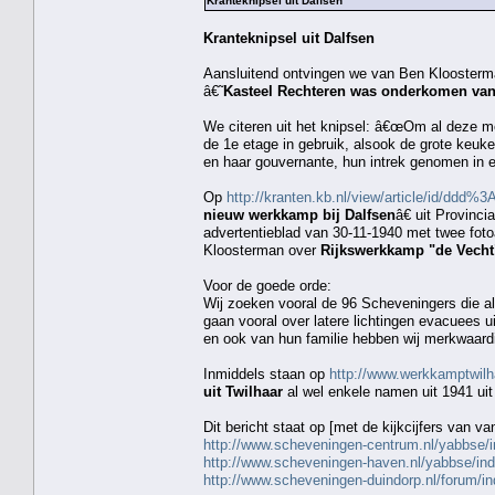
Kranteknipsel uit Dalfsen
Kranteknipsel uit Dalfsen
Aansluitend ontvingen we van Ben Kloosterma
â€˜
Kasteel Rechteren was onderkomen van 
We citeren uit het knipsel: â€œOm al deze 
de 1e etage in gebruik, alsook de grote keu
en haar gouvernante, hun intrek genomen in 
Op
http://kranten.kb.nl/view/article/id
nieuw werkkamp bij Dalfsen
â€ uit Provinc
advertentieblad van 30-11-1940 met twee fo
Kloosterman over
Rijkswerkkamp "de Vecht
Voor de goede orde:
Wij zoeken vooral de 96 Scheveningers die al
gaan vooral over latere lichtingen evacuees u
en ook van hun familie hebben wij merkwaard
Inmiddels staan op
http://www.werkkamptwilh
uit Twilhaar
al wel enkele namen uit 1941 uit
Dit bericht staat op [met de kijkcijfers van v
http://www.scheveningen-centrum.nl/yabbse/
http://www.scheveningen-haven.nl/yabbse/in
http://www.scheveningen-duindorp.nl/forum/i