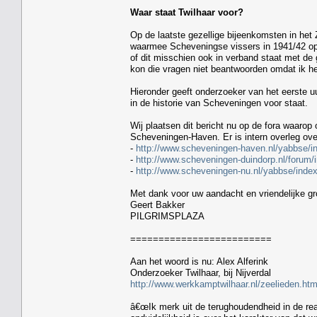
Waar staat Twilhaar voor?
Op de laatste gezellige bijeenkomsten in het 
waarmee Scheveningse vissers in 1941/42 op h
of dit misschien ook in verband staat met de
kon die vragen niet beantwoorden omdat ik he
Hieronder geeft onderzoeker van het eerste uur
in de historie van Scheveningen voor staat.
Wij plaatsen dit bericht nu op de fora waaro
Scheveningen-Haven. Er is intern overleg ove
-
http://www.scheveningen-haven.nl/yabbse/
-
http://www.scheveningen-duindorp.nl/forum
-
http://www.scheveningen-nu.nl/yabbse/ind
Met dank voor uw aandacht en vriendelijke gr
Geert Bakker
PILGRIMSPLAZA
=========================
Aan het woord is nu: Alex Alferink
Onderzoeker Twilhaar, bij Nijverdal
http://www.werkkamptwilhaar.nl/zeelieden.htm
â€œIk merk uit de terughoudendheid in de rea