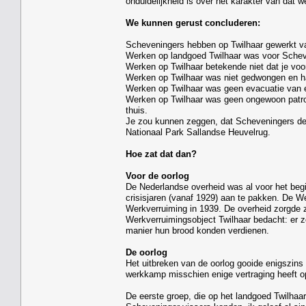
onduidelijkheid is over het karakter van dat w
We kunnen gerust concluderen:
Scheveningers hebben op Twilhaar gewerkt va
Werken op landgoed Twilhaar was voor Schev
Werken op Twilhaar betekende niet dat je voor
Werken op Twilhaar was niet gedwongen en ha
Werken op Twilhaar was geen evacuatie van 
Werken op Twilhaar was geen ongewoon patr
thuis.
Je zou kunnen zeggen, dat Scheveningers de e
Nationaal Park Sallandse Heuvelrug.
Hoe zat dat dan?
Voor de oorlog
De Nederlandse overheid was al voor het beg
crisisjaren (vanaf 1929) aan te pakken. De W
Werkverruiming in 1939. De overheid zorgde ze
Werkverruimingsobject Twilhaar bedacht: er 
manier hun brood konden verdienen.
De oorlog
Het uitbreken van de oorlog gooide enigszins r
werkkamp misschien enige vertraging heeft o
De eerste groep, die op het landgoed Twilhaa