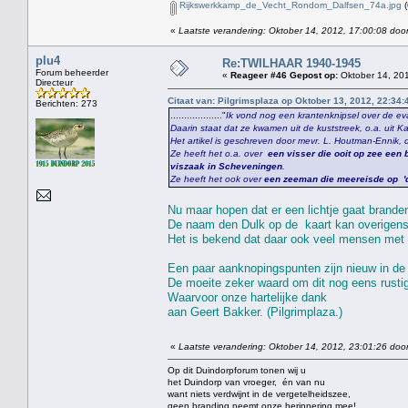
Rijkswerkkamp_de_Vecht_Rondom_Dalfsen_74a.jpg
(
«
Laatste verandering: Oktober 14, 2012, 17:00:08 door
plu4
Re:TWILHAAR 1940-1945
Forum beheerder
«
Reageer #46 Gepost op:
Oktober 14, 201
Directeur
Citaat van: Pilgrimsplaza op Oktober 13, 2012, 22:34:
Berichten: 273
..................."
Ik vond nog een krantenknipsel over de e
Daarin staat dat ze kwamen uit de kuststreek, o.a. ui
Het artikel is geschreven door mevr. L. Houtman-Ennik, 
Ze heeft het o.a. over
een visser die ooit op zee een 
viszaak in Scheveningen
.
Ze heeft het ook over
een zeeman die meereisde op 'de
Nu maar hopen dat er een lichtje gaat branden
De naam den Dulk op de kaart kan overigens 
Het is bekend dat daar ook veel mensen m
Een paar aanknopingspunten zijn nieuw in de 
De moeite zeker waard om dit nog eens rustig
Waarvoor onze hartelijke dank
aan Geert Bakker. (Pilgrimplaza.)
«
Laatste verandering: Oktober 14, 2012, 23:01:26 door
Op dit Duindorpforum tonen wij u
het Duindorp van vroeger, én van nu
want niets verdwijnt in de vergetelheidszee,
geen branding neemt onze herinnering mee!