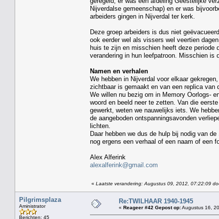
geregeld, er was een afdeling Geestelijke ve
Nijverdalse gemeenschap) en er was bijvoorbe
arbeiders gingen in Nijverdal ter kerk.
Deze groep arbeiders is dus niet geëvacueerd
ook eerder wel als vissers wel veertien dage
huis te zijn en misschien heeft deze periode 
verandering in hun leefpatroon. Misschien is 
Namen en verhalen
We hebben in Nijverdal voor elkaar gekregen,
zichtbaar is gemaakt en van een replica van de
We willen nu bezig om in Memory Oorlogs- en
woord en beeld neer te zetten. Van die eerst
gewerkt, weten we nauwelijks iets. We hebbe
de aangeboden ontspanningsavonden verliepen
lichten.
Daar hebben we dus de hulp bij nodig van de
nog ergens een verhaal of een naam of een foto
Alex Alferink
alexalferink@gmail.com
«
Laatste verandering: Augustus 09, 2012, 07:22:09 doo
Pilgrimsplaza
Re:TWILHAAR 1940-1945
Aministrator
«
Reageer #42 Gepost op:
Augustus 16, 20
Berichten: 45