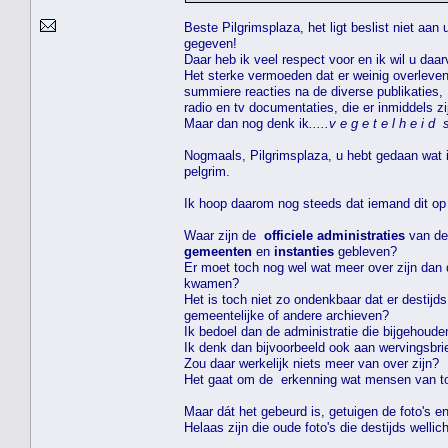
Beste Pilgrimsplaza, het ligt beslist niet aan
gegeven!
Daar heb ik veel respect voor en ik wil u daa
Het sterke vermoeden dat er weinig overlevende
summiere reacties na de diverse publikaties,
radio en tv documentaties, die er inmiddels z
Maar dan nog denk ik
.....v e g e t e l h e i d 
Nogmaals, Pilgrimsplaza, u hebt gedaan wat i
pelgrim.
Ik hoop daarom nog steeds dat iemand dit op 
Waar zijn de
officiele administraties
van de
gemeenten
en
instanties
gebleven?
Er moet toch nog wel wat meer over zijn dan
kwamen?
Het is toch niet zo ondenkbaar dat er destijd
gemeentelijke of andere archieven?
Ik bedoel dan de administratie die bijgehoude
Ik denk dan bijvoorbeeld ook aan wervingsbr
Zou daar werkelijk niets meer van over zijn?
Het gaat om de erkenning wat mensen van t
Maar dát het gebeurd is, getuigen de foto's e
Helaas zijn die oude foto's die destijds wel