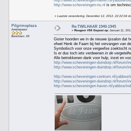
http://www.scheveningen-haven.nl/yabbse/in
http://www.scheveningen-nu.nl
is om technis
«
Laatste verandering: December 12, 2012, 22:22:04 do
Pilgrimsplaza
Re:TWILHAAR 1940-1945
Aministrator
«
Reageer #50 Gepost op:
Januari 11, 201
Berichten: 45
Gister hoorden we in de nieuwe ijssalon dat h
ofwel Henk de Faam bij het vervangen van de 
Symbolisch voor onze vergeefse zoektocht na
Is er dus toch iets verdwenen
in de vergetelh
Alle betrokkenen dank voor hulp, inzet en vo
http://www.scheveningen-duindorp.nl/forum
http://www.scheveningen-duindorp.nl/forum
http://www.scheveningen-centrum.nl/yabbs
http://www.scheveningen-duindorp.nl/forum
http://www.scheveningen-haven.nl/yabbse/i