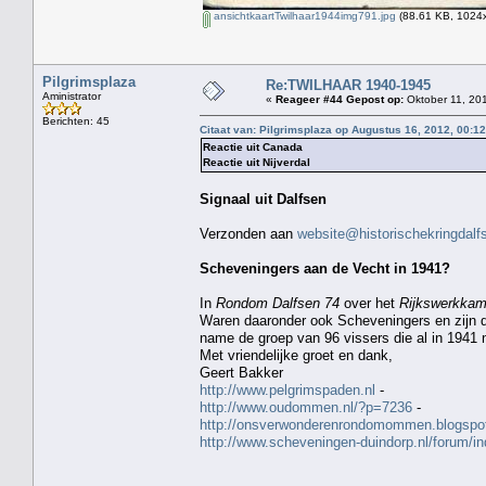
ansichtkaartTwilhaar1944img791.jpg
(88.61 KB, 1024x
Pilgrimsplaza
Re:TWILHAAR 1940-1945
Aministrator
«
Reageer #44 Gepost op:
Oktober 11, 201
Berichten: 45
Citaat van: Pilgrimsplaza op Augustus 16, 2012, 00:1
Reactie uit Canada
Reactie uit Nijverdal
Signaal uit Dalfsen
Verzonden aan
website@historischekringdalfs
Scheveningers aan de Vecht in 1941?
In
Rondom Dalfsen 74
over het
Rijkswerkkam
Waren daaronder ook Scheveningers en zijn 
name de groep van 96 vissers die al in 1941 n
Met vriendelijke groet en dank,
Geert Bakker
http://www.pelgrimspaden.nl
-
http://www.oudommen.nl/?p=7236
-
http://onsverwonderenrondomommen.blogspot
http://www.scheveningen-duindorp.nl/forum/i