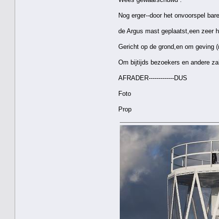
Nog erger--door het onvoorspel bar
de Argus mast geplaatst,een zeer 
Gericht op de grond,en om geving 
Om bijtijds bezoekers en andere z
AFRADER-------------DUS
Foto
Prop