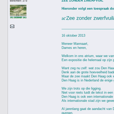
ZEE ZONDER ZWERFVUIL
Berichten: 273
Hieronder volgt een toespraak do
Zee zonder zwerfvui
â€˜
_____________________________
16 oktober 2013
Meneer Mannaart,
Dames en heren,
Welkom in ons atrium, waar we van
Een expositie die helemaal op zijn p
Want zeg nu zelf: wat zou Den Haag
Denk aan de grote hoeveelheid badg
Maar de zee maakt Den Haag ook e
Den Haag is in Nederland de enige gr
We zijn trots op die ligging.
Niet voor niets luidt de tekst in ee
Den Haag is ook een internationale
Als internationale stad zijn we gew
Al jarenlang gaat de aandacht van 
gunnen.