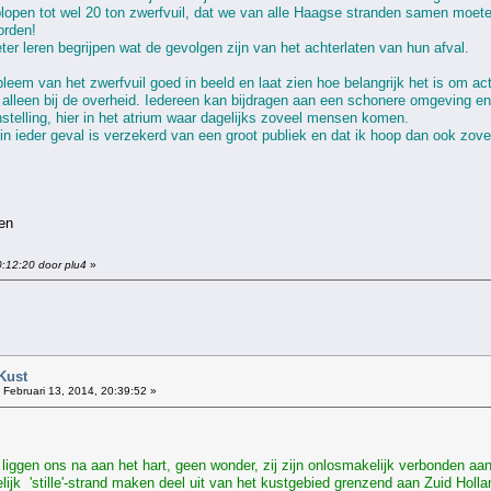
open tot wel 20 ton zwerfvuil, dat we van alle Haagse stranden samen moete
orden!
ter leren begrijpen wat de gevolgen zijn van het achterlaten van hun afval.
bleem van het zwerfvuil goed in beeld en laat zien hoe belangrijk het is om a
iet alleen bij de overheid. Iedereen kan bijdragen aan een schonere omgeving
stelling, hier in het atrium waar dagelijks zoveel mensen komen.
 in ieder geval is verzekerd van een groot publiek en dat ik hoop dan ook zo
en
0:12:20 door plu4
»
!
Kust
Februari 13, 2014, 20:39:52 »
liggen ons na aan het hart, geen wonder, zij zijn onlosmakelijk verbonden aa
lijk 'stille'-strand maken deel uit van het kustgebied grenzend aan Zuid Holla