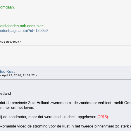
 omgaan.
ardigheden ook eens hier:
contentpagina.htm?id=129059
4:24 door plu4
»
!
dse Kust
:
April 22, 2014, 11:07:22 »
stland
dat de provincie Zuid-Holland zwemmen bij de zandmotor verbiedt, meldt Omr
emmer om het leven.
j de zandmotor, maar dat werd eind juli deels opgeheven.
(2013)
opkomende vloed de stroming voor de kust in het tweede binnenmeer zo sterk
-------------------------------