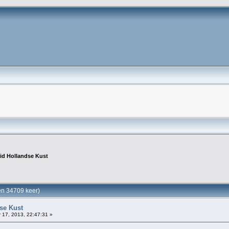
id Hollandse Kust
en 34709 keer)
se Kust
 17, 2013, 22:47:31 »