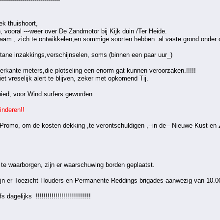
ek thuishoort,
vooral ---weer over De Zandmotor bij Kijk duin /Ter Heide.
zaam , zich te ontwikkelen,en sommige soorten hebben. al vaste grond onder d
 onstane inzakkings,verschijnselen, soms (binnen een paar uur_)
erkante meters,die plotseling een enorm gat kunnen veroorzaken.!!!!!
iet vreselijk alert te blijven, zeker met opkomend Tij.
bied, voor Wind surfers geworden.
inderen!!
Promo, om de kosten dekking ,te verontschuldigen ,--in de-- Nieuwe Kust en Z
te waarborgen, zijn er waarschuwing borden geplaatst.
jn er Toezicht Houders en Permanente Reddings brigades aanwezig van 10.00
agelijks !!!!!!!!!!!!!!!!!!!!!!!!!!!!