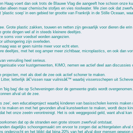
 Den Haag voert dan ook trots de Blauwe Vlag die aangeeft hoe schoon onze k
 dan alleen maar chemische stofjes en vies rioolwater. We zien ook dat zwerf
 'plastic soep' in een gebied ter grootte van Frankrijk in de Stille Oceaan, 
zee. Grote plastic zakken, touwen en netten zijn gevaarlijk voor dieren die eri
rote dingen wel af in steeds kleinere deeltjes.
 ze soms voor voedsel worden aangezien.
r uithongering zijn overleden.
 maag was er geen ruimte meer voor echt eten.
nere deeltjes, met het oog amper meer zichtbaar, microplastics, en ook dan vor
n vervuiling heel serieus.
euorganisatie voor kustgemeenten, KIMO, nemen we actief deel aan discussies 
projecten, met als doel de zee ook actief schoner te maken.
 Litter, letterlijk â€˜vissen naar vuilnisâ€™ waarbij vissersschepen uit Schev
n 'big bag' die op Scheveningen door de gemeente gratis wordt overgenomen.
 tonnen afval uit de zee.
gs zee', een educatieproject waarbij kinderen van basisscholen kennis maken 
 te maken en met het gevonden afval kunstwerken te maken, wordt deze kind
mdat het onze zeeën verontreinigt. Het is ook weggegooid geld, want afval kan
oorkomen dat op de stranden een grote stroom zwerfvuil ontstaat.
nden dagelijks schoongemaakt om ervoor te zorgen dat achtergelaten afval n
 onderzocht en het blijkt dat bijna 20% van het afval door mensen gewoon op