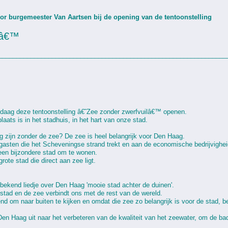
or burgemeester Van Aartsen bij de opening van de tentoonstelling
lâ€™
________________________________________________________________
daag deze tentoonstelling â€˜Zee zonder zwerfvuilâ€™ openen.
laats is in het stadhuis, in het hart van onze stad.
 zijn zonder de zee? De zee is heel belangrijk voor Den Haag.
asten die het Scheveningse strand trekt en aan de economische bedrijvighei
en bijzondere stad om te wonen.
ote stad die direct aan zee ligt.
n bekend liedje over Den Haag 'mooie stad achter de duinen'.
 stad en de zee verbindt ons met de rest van de wereld.
end om naar buiten te kijken en omdat die zee zo belangrijk is voor de stad, b
Den Haag uit naar het verbeteren van de kwaliteit van het zeewater, om de ba