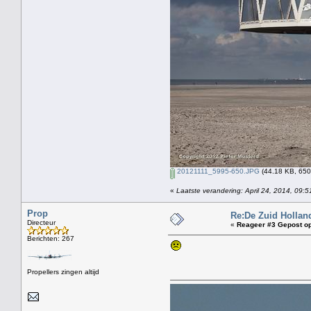
20121111_5995-650.JPG
(44.18 KB, 650
«
Laatste verandering: April 24, 2014, 09:
Prop
Re:De Zuid Hollan
Directeur
«
Reageer #3 Gepost op
Berichten: 267
Propellers zingen altijd