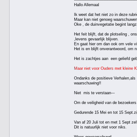
Hallo Allemaal
Ik weet dat het niet zo in deze rubri
Maar kan niet genoeg waarschuwen, 
Oke , de duinvegetatie begint lang
Het feit blijft, dat de plotseling ,
,levens gevaarlijk blijven.
En gaat hier om dan ook om vele vi
Het is en blijft onverantwoord, om n
Het is zachtjes aan een geliefd ge
Maar niet voor Ouders met kleine K
Ondanks de positieve Verhalen,als 
waarschuwing!!
Niet mis te verstaan---
Om de veiligheid van de bezoekers 
Gedurende 15 Mei en tot 15 Sept.zi
Van af 20 Juli tot en met 1 Sept zelfs d
Dit is natuurlijk niet voor niks.
Wees gewaarschuwd .