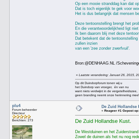
Op een mooie stranddag kan dat opl
Dat is toch eigenlijk te gek voor wo
Het is dus belangrijk dat mensen be
Deze tentoonstelling brengt het pro
En die verantwoordelijkheid ligt n
Ik ben daarom blij met deze tentoon
Dat betekent dat de tentoonstelling
zullen inzien
van een 'zee zonder zwerfvuil'.
Bron:@DENHAAG.NL /Schevening
«
Laatste verandering: Januari 26, 2015, 2
Op dit Duindorpforum tonen wij u
het Duindorp van vroeger, én van nu
want niets verdwijnt in de vergetelheidszee,
geen branding neemt onze herinnering mee
plu4
De Zuid Hollandse 
Forum beheerder
«
Reageer #1 Gepost op:
Directeur
De Zuid Hollandse Kust.
Berichten: 273
De Westduinen en het Zuiderstrand 
Zowel de duinen als het nu nog rede