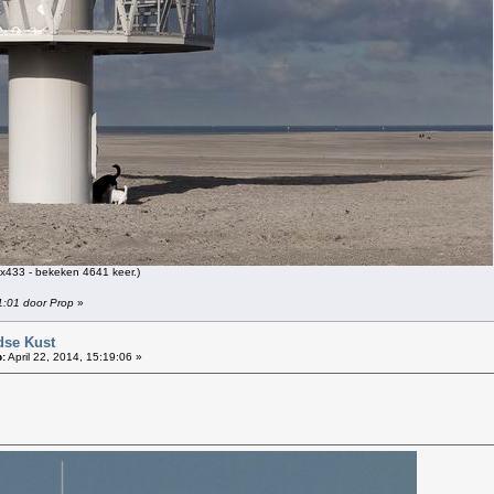
x433 - bekeken 4641 keer.)
51:01 door Prop
»
dse Kust
:
April 22, 2014, 15:19:06 »