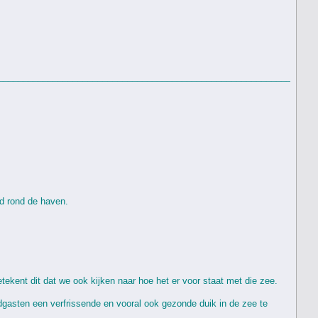
________________________________________________________________
d rond de haven.
etekent dit dat we ook kijken naar hoe het er voor staat met die zee.
dgasten een verfrissende en vooral ook gezonde duik in de zee te