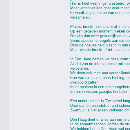
Hier is heel veel in geïnvesteerd.
Maar waterkwaliteit gaat over meer
Er wordt al gesproken van een soort
verzamelen.
Plastic breekt heel slecht af in de 
Op een gegeven moment breken die g
Die zijn dan weer gevaarlijk omdat
Soms spoelen er vogels aan die doo
Door de hoeveelheid plastic in hun
Maar plastic breekt af tot nog klei
In Den Haag nemen we deze vorm va
Als lid van de internationale mili
verbeteren.
We doen ook mee aan verschillende 
Eén van die projecten is Fishing for
overboord zetten,
maar opslaan in een grote zogehete
Zo halen vissers jaarlijks tientallen
Een ander project is 'Zwervend lan
Door samen een stuk strand schoon
Zwerfvuil is niet alleen verkeerd o
Den Haag doet er alles aan om te v
In de zomermaanden worden de stra
We hebben het in Den Haag wel eens