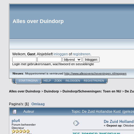
Alles over Duindorp
Welkom,
Gast
. Alsjeblieft
inloggen
of
registreren
.
Login met gebruikersnaam, wachtwoord en sessielengte
Nieuws
: Moppetrommel is vernieuwd
http://www.allesoverscheveningen.nl/moppen
STARTPAGINA
HELP
ZOEK
INLOGGEN
REGISTREREN
Alles over Duindorp
>
Duindorp
>
Duindorp/Scheveningen: Toen en NU
>
De Zu
Pagina's: [
1
]
Omlaag
Auteur
Topic: De Zuid Hollandse Kust (gelez
plu4
De Zuid Holland
Forum beheerder
«
Gepost op:
Oktober
Directeur