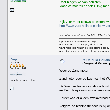
Daar mogen we van genieten.
Maar we moeten er ook zuinig mee
Kijk voor meer nieuws en wetenswa
http://www.zuid-holland.nl/nieuws/
«
Laatste verandering: April 22, 2014, 15:0
Op dit Duindorpforum tonen wij u
het Duindorp van vroeger, én van nu
want niets verdwijnt in de vergetelheidszee,
geen branding neemt onze herinnering mee
Prop
Re:De Zuid Hollan
Directeur
«
Reageer #2 Gepost op
Berichten: 267
Weer de Zand motor
Zandmotor voor de kust van het We
Propellers zingen altijd
De Westlandse reddingsbrigade wil 
en Den Haag kwam vrijdag een zw
Eerder was er al een zwemverbod bi
Volgens de reddingsbrigade is bij 
---------------------------------------------------