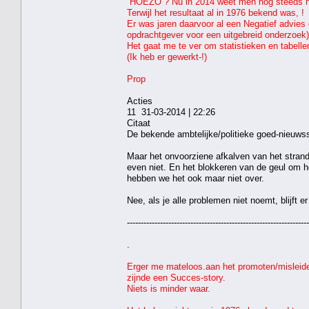
HOEZO ? Nu in 2014 weet men nog steeds ni
Terwijl het resultaat al in 1976 bekend was, !
Er was jaren daarvoor al een Negatief advies 
opdrachtgever voor een uitgebreid onderzoek)
Het gaat me te ver om statistieken en tabell
(Ik heb er gewerkt-!)
Prop
Acties
11 31-03-2014 | 22:26
Citaat
De bekende ambtelijke/politieke goed-nieuws
Maar het onvoorziene afkalven van het stra
even niet. En het blokkeren van de geul om he
hebben we het ook maar niet over.
Nee, als je alle problemen niet noemt, blijft e
------------------------------------------------------------------
.
Erger me mateloos.aan het promoten/misleiden 
zijnde een Succes-story.
Niets is minder waar.