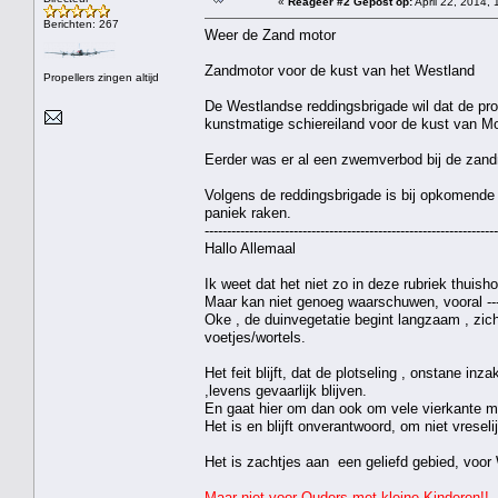
«
Reageer #2 Gepost op:
April 22, 2014, 
Berichten: 267
Weer de Zand motor
Zandmotor voor de kust van het Westland
Propellers zingen altijd
De Westlandse reddingsbrigade wil dat de pr
kunstmatige schiereiland voor de kust van 
Eerder was er al een zwemverbod bij de zandm
Volgens de reddingsbrigade is bij opkomende
paniek raken.
------------------------------------------------------------------
Hallo Allemaal
Ik weet dat het niet zo in deze rubriek thuisho
Maar kan niet genoeg waarschuwen, vooral ---
Oke , de duinvegetatie begint langzaam , zic
voetjes/wortels.
Het feit blijft, dat de plotseling , onstane i
,levens gevaarlijk blijven.
En gaat hier om dan ook om vele vierkante me
Het is en blijft onverantwoord, om niet vreseli
Het is zachtjes aan een geliefd gebied, voor
Maar niet voor Ouders met kleine Kinderen!!