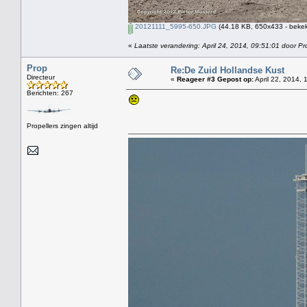
20121111_5995-650.JPG
(44.18 KB, 650x433 - bekek
«
Laatste verandering: April 24, 2014, 09:51:01 door Pr
Prop
Re:De Zuid Hollandse Kust
Directeur
«
Reageer #3 Gepost op:
April 22, 2014, 
Berichten: 267
Propellers zingen altijd