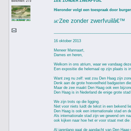
ZEE ZONDER ZWERFVUIL
Berichten: 273
Hieronder volgt een toespraak door burgem
Zee zonder zwerfvuilâ€™
â€˜
_____________________________________
16 oktober 2013
Meneer Mannaart,
Dames en heren,
Welkom in ons atrium, waar we vandaag deze
Een expositie die helemaal op zijn plaats is i
Want zeg nu zelf: wat zou Den Haag zijn zond
Denk aan de grote hoeveelheid badgasten die
Maar de zee maakt Den Haag ook een bijzon
Den Haag is in Nederland de enige grote stad d
We zijn trots op die ligging.
Niet voor niets luidt de tekst in een bekend l
Den Haag is ook een internationale stad en d
Als internationale stad zijn we gewend om naa
ook kijken naar hoe het er voor staat met die
Al jarenlang gaat de aandacht van Den Haag u