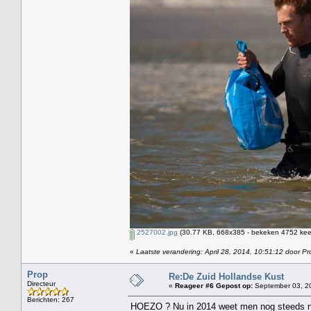
2527002.jpg
(30.77 KB, 668x385 - bekeken 4752 keer
«
Laatste verandering: April 28, 2014, 10:51:12 door Pr
Prop
Re:De Zuid Hollandse Kust
Directeur
«
Reageer #6 Gepost op:
September 03, 20
Berichten: 267
HOEZO ? Nu in 2014 weet men nog steeds ni