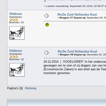
«
Laatste verandering: September 03, 2014, 22:38:37 
Oldtimer
Re:De Zuid Hollandse Kust
Aministrator
«
Reageer #7 Gepost op:
September 04, 20
Berichten: 32
Oldtimer
Re:De Zuid Hollandse Kust
Aministrator
«
Reageer #8 Gepost op:
December 02, 20
Berichten: 32
24-11-2014 | VOGELGRIEP. In het onderzo
gevangen om te zien of zij dragers zijn van h
(Economische Zaken) in een brief aan de Tw
monsters genomen.
Pagina's: [
1
]
Omhoog