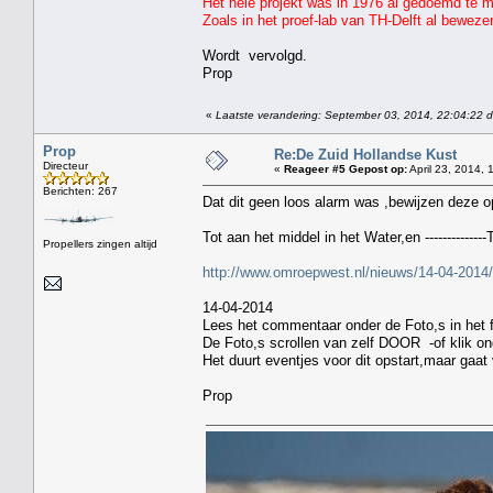
Het hele projekt was in 1976 al gedoemd te m
Zoals in het proef-lab van TH-Delft al bewez
Wordt vervolgd.
Prop
«
Laatste verandering: September 03, 2014, 22:04:22 
Prop
Re:De Zuid Hollandse Kust
Directeur
«
Reageer #5 Gepost op:
April 23, 2014, 
Berichten: 267
Dat dit geen loos alarm was ,bewijzen de
Tot aan het middel in het Water,en --------------To
Propellers zingen altijd
http://www.omroepwest.nl/nieuws/14-04-2014/
14-04-2014
Lees het commentaar onder de Foto,s in het f
De Foto,s scrollen van zelf DOOR -of klik on
Het duurt eventjes voor dit opstart,maar gaat 
Prop