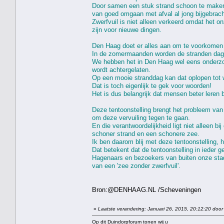
Door samen een stuk strand schoon te maken
van goed omgaan met afval al jong bijgebrach
Zwerfvuil is niet alleen verkeerd omdat het o
zijn voor nieuwe dingen.
Den Haag doet er alles aan om te voorkomen d
In de zomermaanden worden de stranden dagel
We hebben het in Den Haag wel eens onderzoc
wordt achtergelaten.
Op een mooie stranddag kan dat oplopen tot 
Dat is toch eigenlijk te gek voor woorden!
Het is dus belangrijk dat mensen beter leren 
Deze tentoonstelling brengt het probleem van 
om deze vervuiling tegen te gaan.
En die verantwoordelijkheid ligt niet alleen 
schoner strand en een schonere zee.
Ik ben daarom blij met deze tentoonstelling, 
Dat betekent dat de tentoonstelling in ieder 
Hagenaars en bezoekers van buiten onze stad
van een 'zee zonder zwerfvuil'.
Bron:@DENHAAG.NL /Scheveningen
«
Laatste verandering: Januari 26, 2015, 20:12:20 door
Op dit Duindorpforum tonen wij u