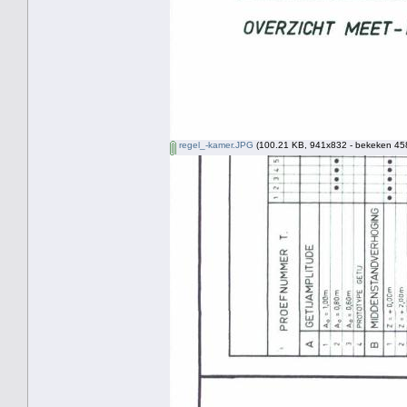
regel_-kamer.JPG
(100.21 KB, 941x832 - bekeken 458