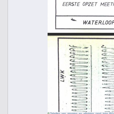
Tabellen_van_stroming_en_afkalving_zand_laag.JPG