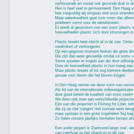
verfrissende en vooral ook gezonde duik in d
Hier is heel veel in geïnvesteerd. Den Haag 
hoe zorgvuldig wij omgaan met onze stranden
Maar waterkwaliteit gaat over meer dan alleen
probleem vormt voor de wereldzeeën.
Er wordt al gesproken van een soort 'plastic 
hoeveelheden plastic zich door stromingen i
Plastic breekt heel slecht af in de zee. Grote 
verdrinken of verhongeren.
Op een gegeven moment breken die grote dinge
Die zijn dan weer gevaarlijk omdat ze soms 
Soms spoelen er vogels aan die door uithonge
Door de hoeveelheid plastic in hun maag was 
Maar plastic breekt af tot nog kleinere deelt
gevaar voor dieren die het binnen krijgen.
In Den Haag nemen we deze vorm van vervuili
Als lid van de internationale milieuorganisa
door goed beleid de kwaliteit van onze zeeën 
We doen ook mee aan verschillende projecten
Eén van die projecten is Fishing for Litter, l
dat zij op zee 'vangen' niet zomaar weer teru
maar opslaan in een grote zogeheten 'big ba
Zo halen vissers jaarlijks tientallen tonnen afv
Een ander project is 'Zwervend langs zee', e
van zwerfvuil op het strand en in de zee.