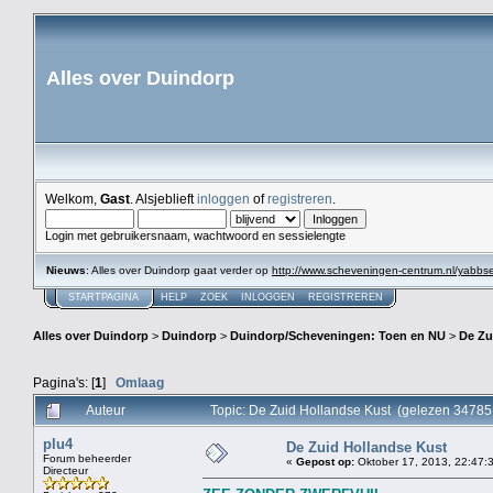
Alles over Duindorp
Welkom,
Gast
. Alsjeblieft
inloggen
of
registreren
.
Login met gebruikersnaam, wachtwoord en sessielengte
Nieuws
: Alles over Duindorp gaat verder op
http://www.scheveningen-centrum.nl/yabb
STARTPAGINA
HELP
ZOEK
INLOGGEN
REGISTREREN
Alles over Duindorp
>
Duindorp
>
Duindorp/Scheveningen: Toen en NU
>
De Zu
Pagina's: [
1
]
Omlaag
Auteur
Topic: De Zuid Hollandse Kust (gelezen 34785
plu4
De Zuid Hollandse Kust
Forum beheerder
«
Gepost op:
Oktober 17, 2013, 22:47:
Directeur