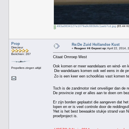
493a0834127e1079a9c683b6c1aeb7cd.jpg
(65.44 K
Prop
Re:De Zuid Hollandse Kust
Directeur
«
Reageer #4 Gepost op:
April 22, 2014, 
Berichten: 267
Citaat Omroep West
Ook komen er meer wandelaars en wind- en ki
Propellers zingen altijd
Die wandelaars komen ook wel eens in de p
Zo is een keer een schoolklas vast komen te
Toch is de zandmotor niet onveiliger dan de r
De provincie zegt er alles aan te doen om b
Er zijn borden geplaatst die aangeven dat he
lopen en er is veel controle door de reddingsd
'Het is het best bewaakte stukje strand van N
proefproject is.