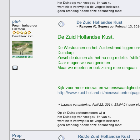
het Duindorp van vroeger, én van nu
want niets verdwijnt in de vergetelheidszee,
geen branding neemt onze herinnering mee!
plu4
De Zuid Hollandse Kust
Forum beheerder
«
Reageer #1 Gepost op:
Februari 13, 201
Directeur
De Zuid Hollandse Kust.
Berichten: 273
De Westduinen en het Zuiderstrand liggen ons
Duindorp.
Zowel de duinen als het nu nog redelijk 'stil
Daar mogen we van genieten.
Maar we moeten er ook zuinig mee omgaan.
Kijk voor meer nieuws en wetenswaardigheden
http://www.zuid-holland.nl/nieuws/contentpa
«
Laatste verandering: April 22, 2014, 15:04:24 door pl
Op dit Duindorpforum tonen wij u
het Duindorp van vroeger, én van nu
want niets verdwijnt in de vergetelheidszee,
geen branding neemt onze herinnering mee!
Prop
Re:De Zuid Hollandse Kust
Directeur