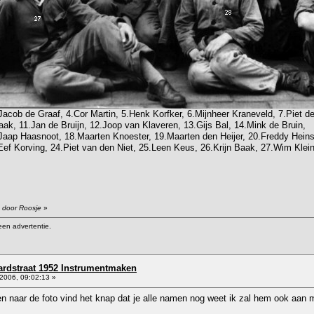
Jacob de Graaf, 4.Cor Martin, 5.Henk Korfker, 6.Mijnheer Kraneveld, 7.Piet d
aak, 11.Jan de Bruijn, 12.Joop van Klaveren, 13.Gijs Bal, 14.Mink de Bruin,
Jaap Haasnoot, 18.Maarten Knoester, 19.Maarten den Heijer, 20.Freddy Heins
Eef Korving, 24.Piet van den Niet, 25.Leen Keus, 26.Krijn Baak, 27.Wim Klein
5 door Roosje
»
een advertentie.
rdstraat 1952 Instrumentmaken
2006, 09:02:13 »
en naar de foto vind het knap dat je alle namen nog weet ik zal hem ook aan m