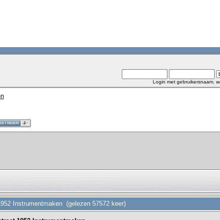
Login met gebruikersnaam, w
en
1952 Instrumentmaken (gelezen 57572 keer)