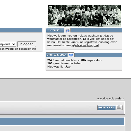
Nieuwe leden moeten helaas wachten tot dat de
webmaster ze accepteert. Er is veel kaf onder het
koren. Het beste kunt u na registratie ons nog even
een e-mail sturen
jolydesign@ziggo.nl
.
achtwoord en sessielengte
2520
aantal berichten in
887
topics door
103
geregistreerde leden
Nieuwste lid:
Jap
« vorige
volgende »