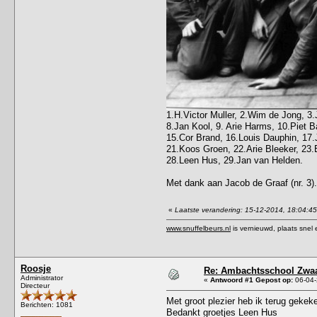
1.H.Victor Muller, 2.Wim de Jong, 3.
8.Jan Kool, 9. Arie Harms, 10.Piet B
15.Cor Brand, 16.Louis Dauphin, 17.
21.Koos Groen, 22.Arie Bleeker, 23.
28.Leen Hus, 29.Jan van Helden.
Met dank aan Jacob de Graaf (nr. 3).
«
Laatste verandering: 15-12-2014, 18:04:4
www.snuffelbeurs.nl
is vernieuwd, plaats snel 
Roosje
Re: Ambachtsschool Zwaa
Administrator
«
Antwoord #1 Gepost op:
06-04-
Directeur
Met groot plezier heb ik terug gekek
Berichten: 1081
Bedankt groetjes Leen Hus