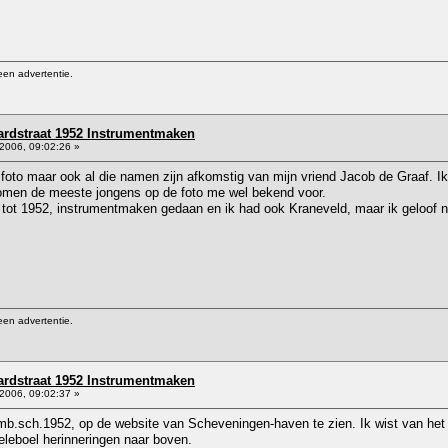
een advertentie.
rdstraat 1952 Instrumentmaken
2006, 09:02:26 »
de foto maar ook al die namen zijn afkomstig van mijn vriend Jacob de Graaf. I
omen de meeste jongens op de foto me wel bekend voor.
0 tot 1952, instrumentmaken gedaan en ik had ook Kraneveld, maar ik geloof ni
een advertentie.
rdstraat 1952 Instrumentmaken
2006, 09:02:37 »
Amb.sch.1952, op de website van Scheveningen-haven te zien. Ik wist van het 
leboel herinneringen naar boven.