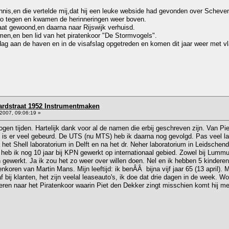
nnis,en die vertelde mij,dat hij een leuke webside had gevonden over Scheve
to tegen en kwamen de herinneringen weer boven.
raat gewoond,en daarna naar Rijswijk verhuisd.
en,en ben lid van het piratenkoor "De Stormvogels".
dag aan de haven en in de visafslag opgetreden en komen dit jaar weer met v
rdstraat 1952 Instrumentmaken
2007, 09:06:19 »
ogen tijden. Hartelijk dank voor al de namen die erbij geschreven zijn. Van Pi
 is er veel gebeurd. De UTS (nu MTS) heb ik daarna nog gevolgd. Pas veel la
 het Shell laboratorium in Delft en na het dr. Neher laboratorium in Leidsch
eb ik nog 10 jaar bij KPN gewerkt op internationaal gebied. Zowel bij Lummus
ewerkt. Ja ik zou het zo weer over willen doen. Nel en ik hebben 5 kinderen 
koren van Martin Mans. Mijn leeftijd: ik benÂÂ bijna vijf jaar 65 (13 april).
af bij klanten, het zijn veelal leaseauto's, ik doe dat drie dagen in de week.
eren naar het Piratenkoor waarin Piet den Dekker zingt misschien komt hij m