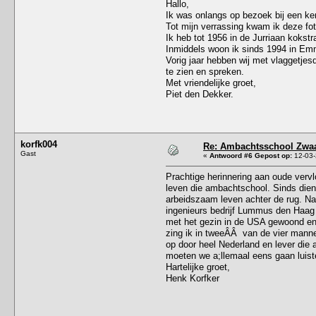
Hallo,
Ik was onlangs op bezoek bij een ke
Tot mijn verrassing kwam ik deze fo
Ik heb tot 1956 in de Jurriaan kokst
Inmiddels woon ik sinds 1994 in Emm
Vorig jaar hebben wij met vlaggetjes
te zien en spreken.
Met vriendelijke groet,
Piet den Dekker.
korfk004
Re: Ambachtsschool Zwaa
Gast
«
Antwoord #6 Gepost op:
12-03-
Prachtige herinnering aan oude vervl
leven die ambachtschool. Sinds dien
arbeidszaam leven achter de rug. Na
ingenieurs bedrijf Lummus den Haag h
met het gezin in de USA gewoond en g
zing ik in tweeÂÂ van de vier mannen
op door heel Nederland en lever die 
moeten we a;llemaal eens gaan luist
Hartelijke groet,
Henk Korfker