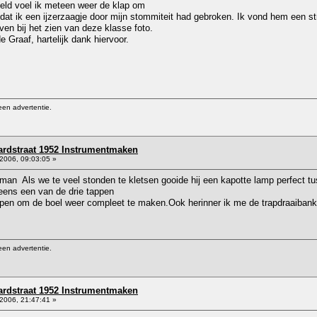
veld voel ik meteen weer de klap om
dat ik een ijzerzaagje door mijn stommiteit had gebroken. Ik vond hem een st
oven bij het zien van deze klasse foto.
 Graaf, hartelijk dank hiervoor.
een advertentie.
rdstraat 1952 Instrumentmaken
2006, 09:03:05 »
an Als we te veel stonden te kletsen gooide hij een kapotte lamp perfect tu
 eens een van de drie tappen
pen om de boel weer compleet te maken.Ook herinner ik me de trapdraaibanke
een advertentie.
rdstraat 1952 Instrumentmaken
2006, 21:47:41 »