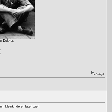
en Dekker,
,
,
Gelogd
ijn kleinkinderen laten zien