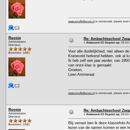
www.snuffelbeurs.nl
is vernieuwd, plaats snel 
Roosje
Re: Ambachtsschool Zwaa
Administrator
«
Antwoord #2 Gepost op:
06-04-
Directeur
Voor alle duidelijkheid, niet alleen 
Berichten: 1081
Kraneveld herkend hebben, ook al k
Ik heb zelf een jaar eerder, van 195
van onze klas is gemaakt.
Groeten,
Leen Ammeraal
www.snuffelbeurs.nl
is vernieuwd, plaats snel 
Roosje
Re: Ambachtsschool Zwaa
Administrator
«
Antwoord #3 Gepost op:
06-04-
Directeur
Blij verrast ben ik deze klassefoto 
Berichten: 1081
lezen van de namen komen er een he