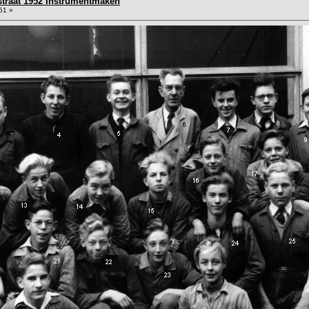
traat 1952 Instrumentmaken
51 »