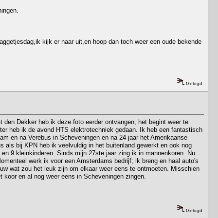
ningen.
laggetjesdag,ik kijk er naar uit,en hoop dan toch weer een oude bekende
Gelogd
et den Dekker heb ik deze foto eerder ontvangen, het begint weer te
ter heb ik de avond HTS elektrotechniek gedaan. Ik heb een fantastisch
endam en na Verebus in Scheveningen en na 24 jaar het Amerikaanse
 als bij KPN heb ik veelvuldig in het buitenland gewerkt en ook nog
en 9 kleinkinderen. Sinds mijn 27ste jaar zing ik in mannenkoren. Nu
 Momenteel werk ik voor een Amsterdams bedrijf; ik breng en haal auto's
 Wouw wat zou het leuk zijn om elkaar weer eens te ontmoeten. Misschien
et koor en al nog weer eens in Scheveningen zingen.
Gelogd