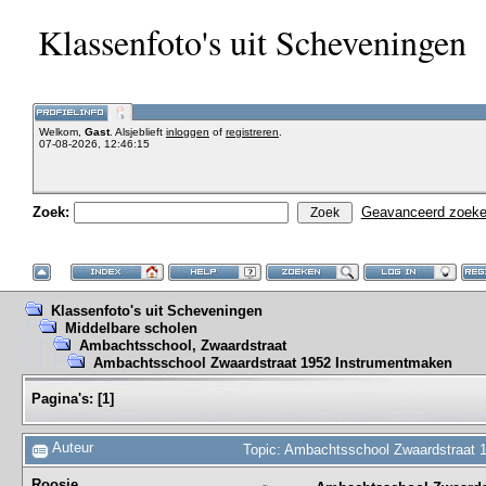
Klassenfoto's uit Scheveningen
Welkom,
Gast
. Alsjeblieft
inloggen
of
registreren
.
07-08-2026, 12:46:15
Zoek:
Geavanceerd zoek
Klassenfoto's uit Scheveningen
Middelbare scholen
Ambachtsschool, Zwaardstraat
Ambachtsschool Zwaardstraat 1952 Instrumentmaken
Pagina's:
[
1
]
Auteur
Topic: Ambachtsschool Zwaardstraat 
Roosje