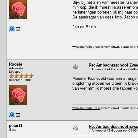
Bijv. bij het zien van meester Krane
m'n kop, die ik moest incasseren om
herinneringen borrelen bij mij naar b
De aandrager van deze foto, Jacob de
Jan de Bruijn
www.snuffelbeurs.nl
is vernieuwd, plaats snel 
Roosje
Re: Ambachtsschool Zwaa
Administrator
«
Antwoord #4 Gepost op:
06-04-
Directeur
Meester Kraneveld was een strenge m
Berichten: 1081
ontploffing stoven we uiteen.Ik brak
van vier mm,ik moest drie tappen ko
www.snuffelbeurs.nl
is vernieuwd, plaats snel 
peter11
Re: Ambachtsschool Zwaa
Gast
«
Antwoord #5 Gepost op:
04-05-