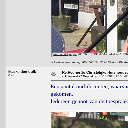
reunie_4.2jpg.jpg
(95.26 KB, 935x604 - bekeken 16532 
«
Laatste verandering: 02-07-2016, 22:26:32 door Klask
klaske den dulk
Re:Reünie 3e Christelijke Huishouds
Gast
«
Antwoord #7 Gepost op:
06-10-2011, 12:58:42
Een aantal oud-docenten, waarvan
gekomen.
Iedereen genoot van de toespraa