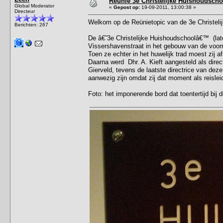
Reünie 3e Christelijke Huishoudscho
Global Moderator
«
Gepost op:
19-09-2011, 13:00:38 »
Directeur
Welkom op de Reünietopic van de 3e Christeli
Berichten: 267
De â€˜3e Christelijke Huishoudschoolâ€™ (la
Vissershavenstraat in het gebouw van de voor
Toen ze echter in het huwelijk trad moest zij 
Daarna werd Dhr. A. Kieft aangesteld als dire
Gierveld, tevens de laatste directrice van dez
aanwezig zijn omdat zij dat moment als reisleids
Foto: het imponerende bord dat toentertijd bij 