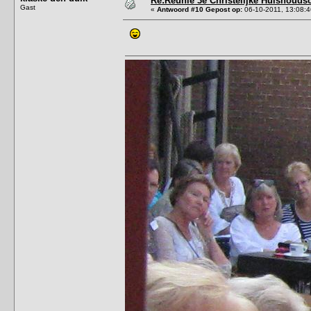
Re:Reünie 3e Christelijke Huishouds
Gast
«
Antwoord #10 Gepost op:
06-10-2011, 13:08:4