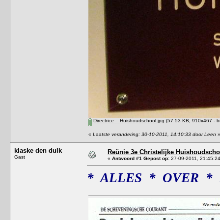
Directrice__Huishoudschool.jpg
(57.53 KB, 910x467 - b
«
Laatste verandering: 30-10-2011, 14:10:33 door Leen
klaske den dulk
Reünie 3e Christelijke Huishoudscho
Gast
«
Antwoord #1 Gepost op:
27-09-2011, 21:45:24
* ALLES * OVER *