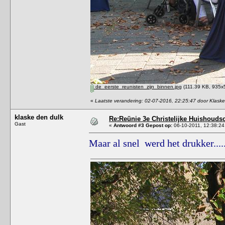
de_eerste_reunisten_zijn_binnen.jpg
(111.39 KB, 935x5
«
Laatste verandering: 02-07-2016, 22:25:47 door Klask
klaske den dulk
Re:Reünie 3e Christelijke Huishouds
Gast
«
Antwoord #3 Gepost op:
06-10-2011, 12:38:24
Maar al snel werd het drukker.....