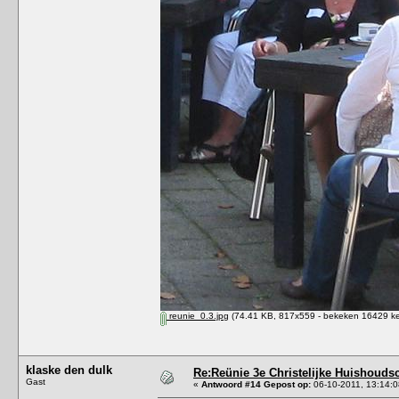
reunie_0.3.jpg
(74.41 KB, 817x559 - bekeken 16429 ke
klaske den dulk
Re:Reünie 3e Christelijke Huishouds
Gast
«
Antwoord #14 Gepost op:
06-10-2011, 13:14:0