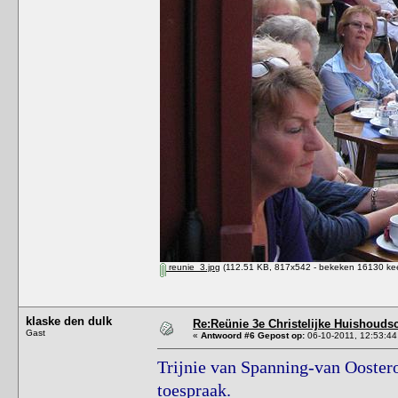
reunie_3.jpg
(112.51 KB, 817x542 - bekeken 16130 kee
klaske den dulk
Re:Reünie 3e Christelijke Huishouds
Gast
«
Antwoord #6 Gepost op:
06-10-2011, 12:53:44
Trijnie van Spanning-van Ooster
toespraak.