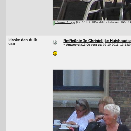
Reunie_1c.jpg
(99.77 KB, 1052x616 - bekeken 16567 k
klaske den dulk
Re:Reünie 3e Christelijke Huishouds
Gast
«
Antwoord #13 Gepost op:
06-10-2011, 13:13:0