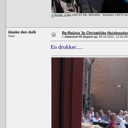
reunie_2.jpg
(182.63 KB, 882x662 - bekeken 16372 kee
klaske den dulk
Re:Reünie 3e Christelijke Huishouds
Gast
«
Antwoord #5 Gepost op:
06-10-2011, 12:42:45
En drukker.....