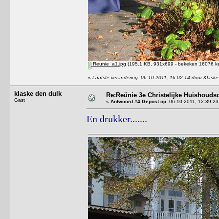
Reunie_a1.jpg
(195.1 KB, 931x699 - bekeken 16076 ke
«
Laatste verandering: 06-10-2011, 16:02:14 door Klaske
klaske den dulk
Re:Reünie 3e Christelijke Huishouds
Gast
«
Antwoord #4 Gepost op:
06-10-2011, 12:39:23
En drukker.......