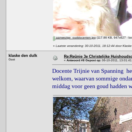
aanwezige_ouddocenten.jpg
(117.86 KB, 947x627 - be
«
Laatste verandering: 30-10-2011, 18:12:44 door Klaske
klaske den dulk
Re:Reünie 3e Christelijke Huishouds
Gast
«
Antwoord #8 Gepost op:
06-10-2011, 13:01:41
Docente Trijnie van Spanning hee
welkom, waarvan sommige ondanks
middag voor geen goud hadden w