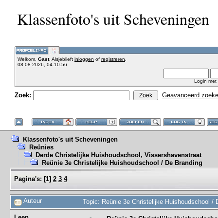
Klassenfoto's uit Scheveningen
Welkom,
Gast
. Alsjeblieft
inloggen
of
registreren
.
08-08-2026, 04:10:56
Login met
Zoek:
Geavanceerd zoek
Klassenfoto's uit Scheveningen
Reünies
Derde Christelijke Huishoudschool, Vissershavenstraat
Reünie 3e Christelijke Huishoudschool / De Branding
Pagina's:
[
1
]
2
3
4
Auteur
Topic: Reünie 3e Christelijke Huishoudschool /
Leen