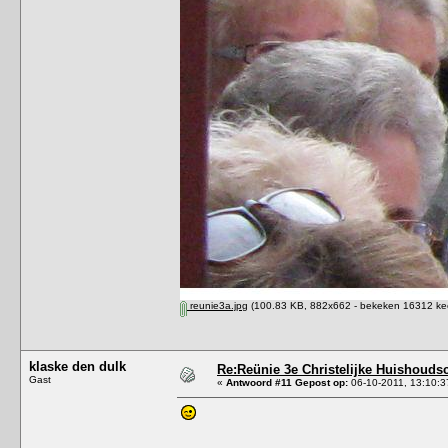
reunie3a.jpg
(100.83 KB, 882x662 - bekeken 16312 kee
klaske den dulk
Re:Reünie 3e Christelijke Huishouds
Gast
«
Antwoord #11 Gepost op:
06-10-2011, 13:10:3