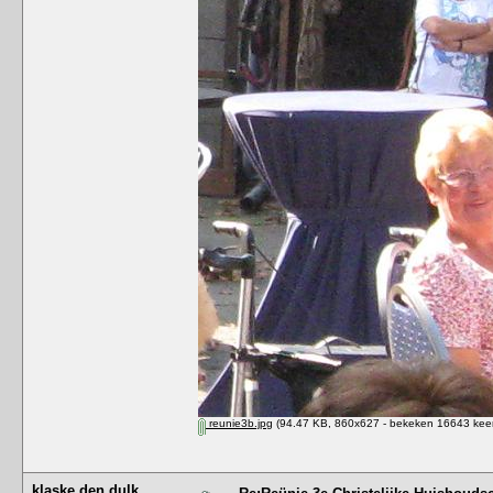
reunie3b.jpg
(94.47 KB, 860x627 - bekeken 16643 keer
klaske den dulk