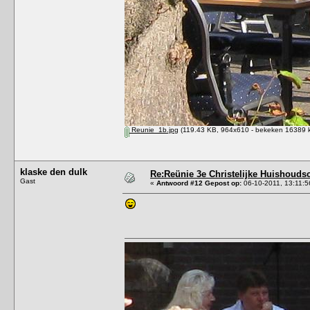
Reunie_1b.jpg
(119.43 KB, 964x610 - bekeken 16389 k
klaske den dulk
Re:Reünie 3e Christelijke Huishouds
Gast
«
Antwoord #12 Gepost op:
06-10-2011, 13:11:5