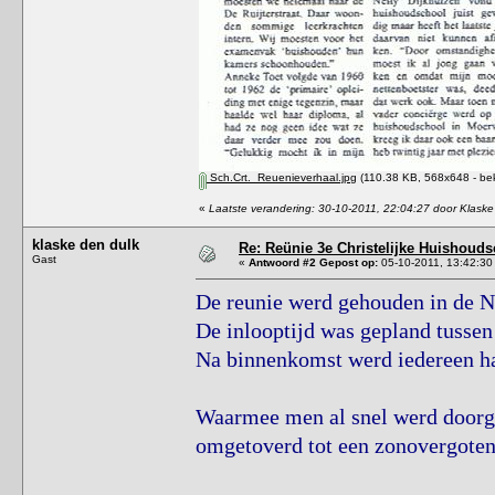
Sch.Crt._Reuenieverhaal.jpg
(110.38 KB, 568x648 - be
«
Laatste verandering: 30-10-2011, 22:04:27 door Klaske
klaske den dulk
Re: Reünie 3e Christelijke Huishouds
Gast
«
Antwoord #2 Gepost op:
05-10-2011, 13:42:30
De reunie werd gehouden in de N
De inlooptijd was gepland tussen
Na binnenkomst werd iedereen hart
Waarmee men al snel werd doorge
omgetoverd tot een zonovergoten