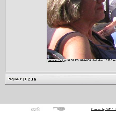
reunie_2a.jpg
(92.52 KB, 820x606 - bekeken 16376 kee
Pagina's:
[
1
]
2
3
4
Powered by SMF 1.1