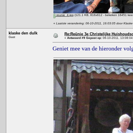
reunie_4.jpg
(121.1 KB, 816x612 - bekeken 16451 keer
«
Laatste verandering: 06-10-2011, 16:03:05 door Klaske
klaske den dulk
Re:Reünie 3e Christelijke Huishouds
Gast
«
Antwoord #9 Gepost op:
06-10-2011, 13:08:04
Geniet mee van de hieronder volg