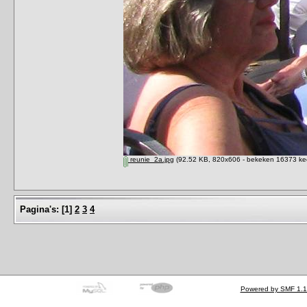
reunie_2a.jpg
(92.52 KB, 820x606 - bekeken 16373 kee
Pagina's:
[
1
]
2
3
4
Powered by SMF 1.1