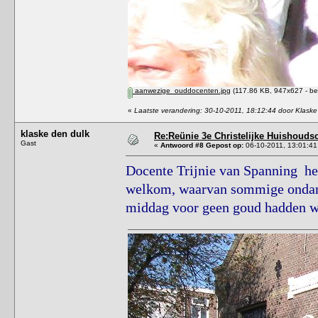
aanwezige_ouddocenten.jpg
(117.86 KB, 947x627 - be
«
Laatste verandering: 30-10-2011, 18:12:44 door Klaske
klaske den dulk
Re:Reünie 3e Christelijke Huishouds
Gast
«
Antwoord #8 Gepost op:
06-10-2011, 13:01:41
Docente Trijnie van Spanning hee
welkom, waarvan sommige ondanks
middag voor geen goud hadden w