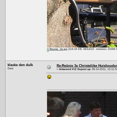
Reunie_1b.jpg
(119.43 KB, 964x610 - bekeken 16386 k
klaske den dulk
Re:Reünie 3e Christelijke Huishouds
Gast
«
Antwoord #12 Gepost op:
06-10-2011, 13:11:5