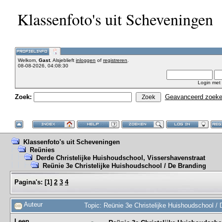
Klassenfoto's uit Scheveningen
Welkom,
Gast
. Alsjeblieft
inloggen
of
registreren
.
08-08-2026, 04:08:30
Login met
Zoek:
Geavanceerd zoek
Klassenfoto's uit Scheveningen
Reünies
Derde Christelijke Huishoudschool, Vissershavenstraat
Reünie 3e Christelijke Huishoudschool / De Branding
Pagina's:
[
1
]
2
3
4
Auteur
Topic: Reünie 3e Christelijke Huishoudschool /
Leen