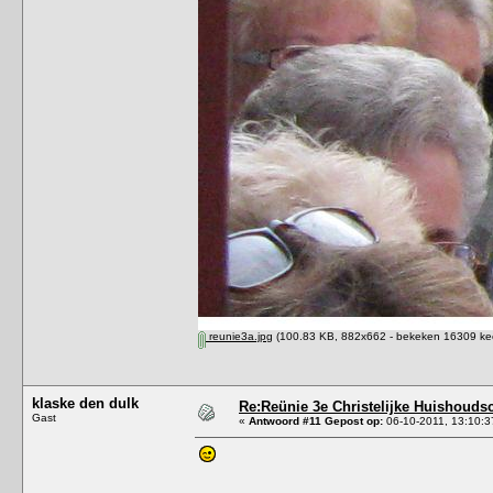
reunie3a.jpg
(100.83 KB, 882x662 - bekeken 16309 kee
klaske den dulk
Re:Reünie 3e Christelijke Huishouds
Gast
«
Antwoord #11 Gepost op:
06-10-2011, 13:10:3