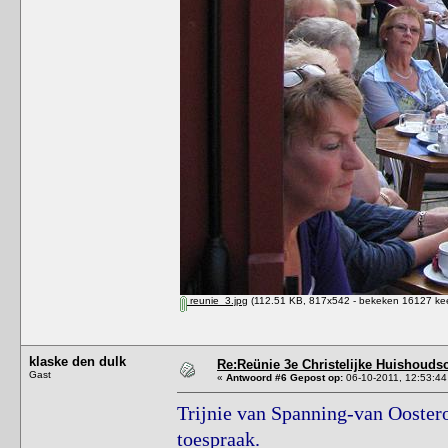
reunie_3.jpg
(112.51 KB, 817x542 - bekeken 16127 kee
klaske den dulk
Re:Reünie 3e Christelijke Huishouds
Gast
«
Antwoord #6 Gepost op:
06-10-2011, 12:53:44
Trijnie van Spanning-van Ooster
toespraak.