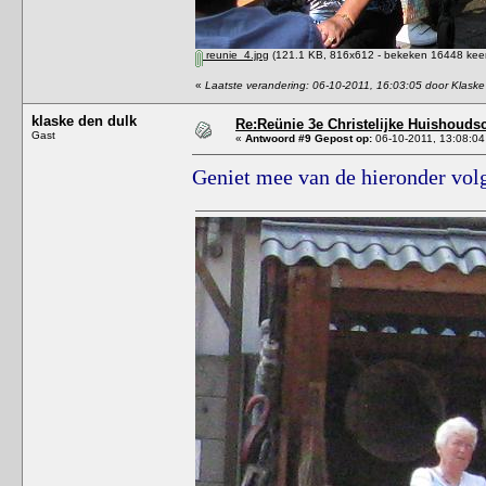
reunie_4.jpg
(121.1 KB, 816x612 - bekeken 16448 keer
«
Laatste verandering: 06-10-2011, 16:03:05 door Klaske
klaske den dulk
Re:Reünie 3e Christelijke Huishouds
Gast
«
Antwoord #9 Gepost op:
06-10-2011, 13:08:04
Geniet mee van de hieronder volg