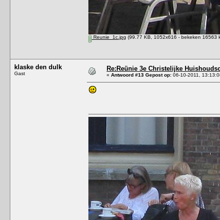
Reunie_1c.jpg
(99.77 KB, 1052x616 - bekeken 16563 k
klaske den dulk
Re:Reünie 3e Christelijke Huishouds
Gast
«
Antwoord #13 Gepost op:
06-10-2011, 13:13:0