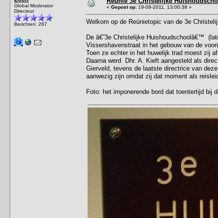
Reünie 3e Christelijke Huishoudscho
Global Moderator
«
Gepost op:
19-09-2011, 13:00:38 »
Directeur
Welkom op de Reünietopic van de 3e Christeli
Berichten: 267
De â€˜3e Christelijke Huishoudschoolâ€™ (la
Vissershavenstraat in het gebouw van de voor
Toen ze echter in het huwelijk trad moest zij 
Daarna werd Dhr. A. Kieft aangesteld als dire
Gierveld, tevens de laatste directrice van dez
aanwezig zijn omdat zij dat moment als reisleids
Foto: het imponerende bord dat toentertijd bij 