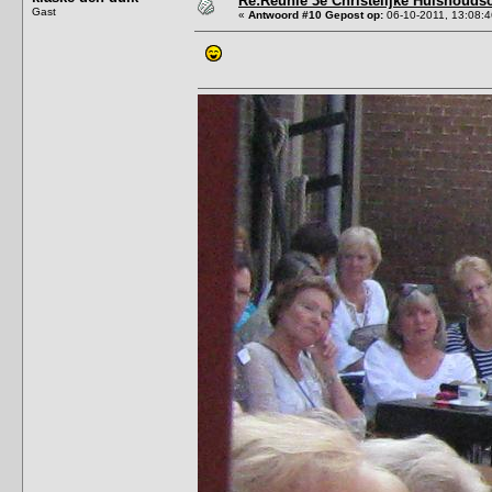
Re:Reünie 3e Christelijke Huishouds
Gast
«
Antwoord #10 Gepost op:
06-10-2011, 13:08:4