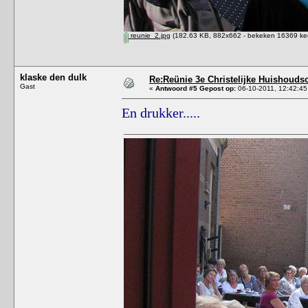
reunie_2.jpg
(182.63 KB, 882x662 - bekeken 16369 kee
klaske den dulk
Re:Reünie 3e Christelijke Huishouds
Gast
«
Antwoord #5 Gepost op:
06-10-2011, 12:42:45
En drukker.....