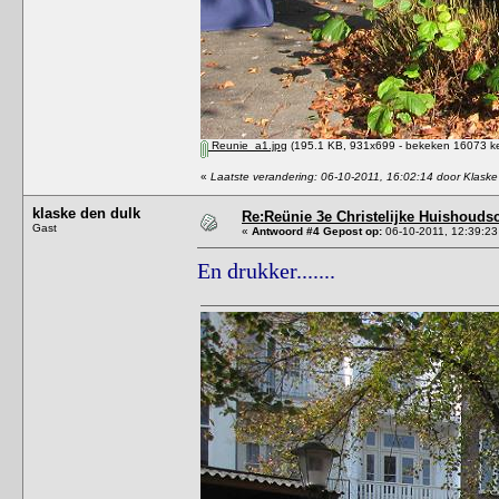
Reunie_a1.jpg
(195.1 KB, 931x699 - bekeken 16073 ke
«
Laatste verandering: 06-10-2011, 16:02:14 door Klaske
klaske den dulk
Re:Reünie 3e Christelijke Huishouds
Gast
«
Antwoord #4 Gepost op:
06-10-2011, 12:39:23
En drukker.......