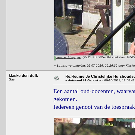
reunie_4.2jpg.jpg
(95.26 KB, 935x604 - bekeken 16529 
«
Laatste verandering: 02-07-2016, 22:26:32 door Klask
klaske den dulk
Re:Reünie 3e Christelijke Huishouds
Gast
«
Antwoord #7 Gepost op:
06-10-2011, 12:58:42
Een aantal oud-docenten, waarvan
gekomen.
Iedereen genoot van de toespraa