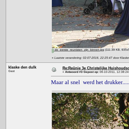
de_eerste_reunisten_zijn_binnen.jpg
(111.39 KB, 935x5
«
Laatste verandering: 02-07-2016, 22:25:47 door Klask
klaske den dulk
Re:Reünie 3e Christelijke Huishouds
Gast
«
Antwoord #3 Gepost op:
06-10-2011, 12:38:24
Maar al snel werd het drukker.....