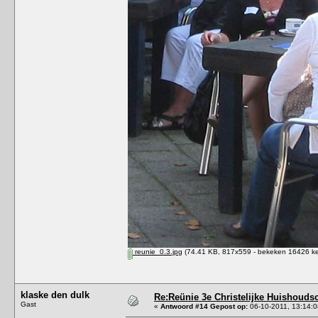
reunie_0.3.jpg
(74.41 KB, 817x559 - bekeken 16426 ke
klaske den dulk
Re:Reünie 3e Christelijke Huishouds
Gast
«
Antwoord #14 Gepost op:
06-10-2011, 13:14:0