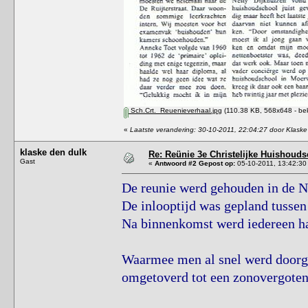
Sch.Crt._Reuenieverhaal.jpg
(110.38 KB, 568x648 - be
«
Laatste verandering: 30-10-2011, 22:04:27 door Klaske
klaske den dulk
Re: Reünie 3e Christelijke Huishouds
Gast
«
Antwoord #2 Gepost op:
05-10-2011, 13:42:30
De reunie werd gehouden in de N
De inlooptijd was gepland tussen
Na binnenkomst werd iedereen hart
Waarmee men al snel werd doorge
omgetoverd tot een zonovergoten