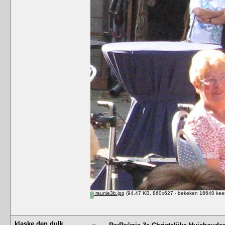
reunie3b.jpg
(94.47 KB, 860x627 - bekeken 16640 keer
klaske den dulk