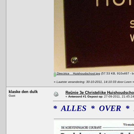
Directrice__Huishoudschool.jpg
(57.53 KB, 910x467 - b
«
Laatste verandering: 30-10-2011, 14:10:33 door Leen
klaske den dulk
Reünie 3e Christelijke Huishoudscho
Gast
«
Antwoord #1 Gepost op:
27-09-2011, 21:45:24
* ALLES * OVER *