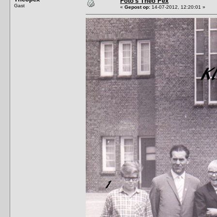
Foto's Theo Pex
Gast
«
Gepost op:
14-07-2012, 12:20:01 »