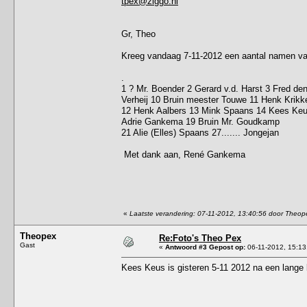
tpex@ziggo.nl
Gr, Theo
Kreeg vandaag 7-11-2012 een aantal namen van
.
1 ? Mr. Boender 2 Gerard v.d. Harst 3 Fred den
Verheij 10 Bruin meester Touwe 11 Henk Krikk
12 Henk Aalbers 13 Mink Spaans 14 Kees Keus
Adrie Gankema 19 Bruin Mr. Goudkamp
21 Alie (Elles) Spaans 27....... Jongejan
Met dank aan, René Gankema
«
Laatste verandering: 07-11-2012, 13:40:56 door Theop
Theopex
Re:Foto's Theo Pex
Gast
«
Antwoord #3 Gepost op:
06-11-2012, 15:13
Kees Keus is gisteren 5-11 2012 na een lange