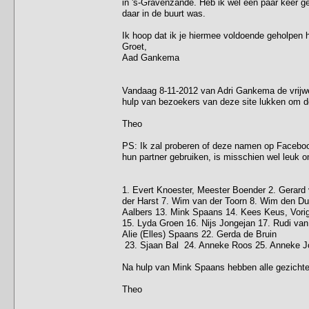
in 's-Gravenzande. Heb ik wel een paar keer g
daar in de buurt was.
Ik hoop dat ik je hiermee voldoende geholpen 
Groet,
Aad Gankema
Vandaag 8-11-2012 van Adri Gankema de vrijwel
hulp van bezoekers van deze site lukken om de 
Theo
PS: Ik zal proberen of deze namen op Facebook
hun partner gebruiken, is misschien wel leuk o
1. Evert Knoester, Meester Boender 2. Gerard 
der Harst 7. Wim van der Toorn 8. Wim den Du
Aalbers 13. Mink Spaans 14. Kees Keus, Vori
15. Lyda Groen 16. Nijs Jongejan 17. Rudi v
Alie (Elles) Spaans 22. Gerda de Bruin
23. Sjaan Bal 24. Anneke Roos 25. Anneke Jo
Na hulp van Mink Spaans hebben alle gezichte
Theo