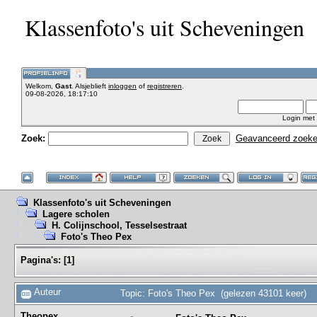
Klassenfoto's uit Scheveningen
Welkom,
Gast
. Alsjeblieft
inloggen
of
registreren
.
09-08-2026, 18:17:10
Login met
Zoek:
Geavanceerd zoek
Klassenfoto's uit Scheveningen
Lagere scholen
H. Colijnschool, Tesselsestraat
Foto's Theo Pex
Pagina's:
[
1
]
Auteur
Topic: Foto's Theo Pex (gelezen 43101 keer)
Theopex