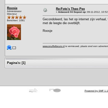
Roosje
Re:Foto's Theo Pex
Administrator
«
Antwoord #4 Gepost op:
09-11-2012, 10:52
Directeur
Gecondoleerd, las het op internet zijn verhaal,
Berichten: 1081
met de leegte die overblijft.
Roosje
www.snuffelbeurs.nl
is vernieuwd, plaats snel een adverten
Pagina's:
[
1
]
Powered by SMF 1.1