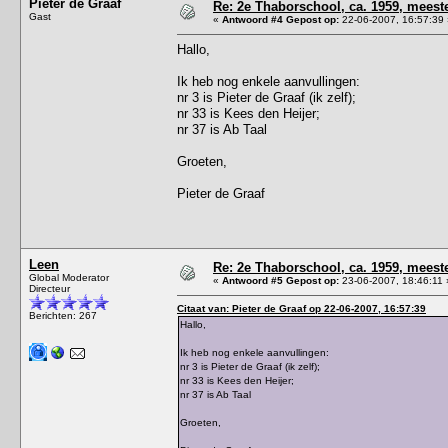
Pieter de Graaf
Re: 2e Thaborschool, ca. 1959, mees
Gast
«
Antwoord #4 Gepost op:
22-06-2007, 16:57:39 
Hallo,
Ik heb nog enkele aanvullingen:
nr 3 is Pieter de Graaf (ik zelf);
nr 33 is Kees den Heijer;
nr 37 is Ab Taal
Groeten,
Pieter de Graaf
Leen
Re: 2e Thaborschool, ca. 1959, mees
Global Moderator
«
Antwoord #5 Gepost op:
23-06-2007, 18:46:11 
Directeur
Citaat van: Pieter de Graaf op 22-06-2007, 16:57:39
Berichten: 267
Hallo,
Ik heb nog enkele aanvullingen:
nr 3 is Pieter de Graaf (ik zelf);
nr 33 is Kees den Heijer;
nr 37 is Ab Taal
Groeten,