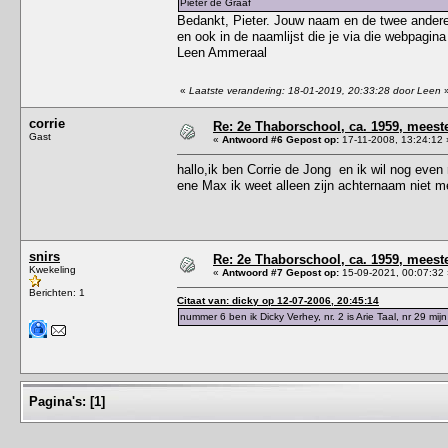
Pieter de Graaf
Bedankt, Pieter. Jouw naam en de twee andere
en ook in de naamlijst die je via die webpagina
Leen Ammeraal
«
Laatste verandering: 18-01-2019, 20:33:28 door Leen
corrie
Re: 2e Thaborschool, ca. 1959, mees
Gast
«
Antwoord #6 Gepost op:
17-11-2008, 13:24:12 
hallo,ik ben Corrie de Jong en ik wil nog eve
ene Max ik weet alleen zijn achternaam niet m
snirs
Re: 2e Thaborschool, ca. 1959, mees
Kwekeling
«
Antwoord #7 Gepost op:
15-09-2021, 00:07:32 
Berichten: 1
Citaat van: dicky op 12-07-2006, 20:45:14
nummer 6 ben ik Dicky Verhey, nr. 2 is Arie Taal, nr 29 mijn
Pagina's:
[
1
]