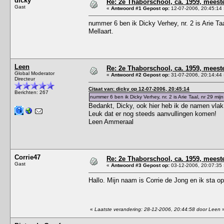
dicky
Re: 2e Thaborschool, ca. 1959, mees
Gast
«
Antwoord #1 Gepost op:
12-07-2006, 20:45:14 
nummer 6 ben ik Dicky Verhey, nr. 2 is Arie Taal
Mellaart.
Leen
Re: 2e Thaborschool, ca. 1959, mees
Global Moderator
«
Antwoord #2 Gepost op:
31-07-2006, 20:14:44 
Directeur
Citaat van: dicky op 12-07-2006, 20:45:14
Berichten: 267
nummer 6 ben ik Dicky Verhey, nr. 2 is Arie Taal, nr 29 mijn 
Bedankt, Dicky, ook hier heb ik de namen vlak
Leuk dat er nog steeds aanvullingen komen!
Leen Ammeraal
Corrie47
Re: 2e Thaborschool, ca. 1959, mees
Gast
«
Antwoord #3 Gepost op:
03-12-2006, 20:07:35 
Hallo. Mijn naam is Corrie de Jong en ik sta o
«
Laatste verandering: 28-12-2006, 20:44:58 door Leen