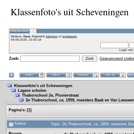
Klassenfoto's uit Scheveningen
Welkom,
Gast
. Alsjeblieft
inloggen
of
registreren
.
06-08-2026, 10:45:18
Login met
Zoek:
Geavanceerd zoek
Klassenfoto's uit Scheveningen
Lagere scholen
Thaborschool 2e, Pluvierstraat
2e Thaborschool, ca. 1959, meesters Baak en Van Leeuwe
Pagina's:
[
1
]
Auteur
Topic: 2e Thaborschool, ca. 1959, meesters B
Roosje