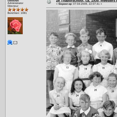
2e Thaborschool, ca. 1959, meesters
Administrator
«
Gepost op:
07-04-2006, 22:07:41 »
Directeur
Berichten: 1081