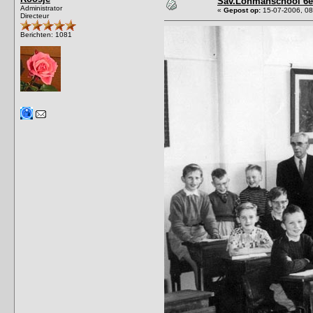
Sav.Lohmanschool 6e 
Administrator
«
Gepost op:
15-07-2006, 08
Directeur
Berichten: 1081