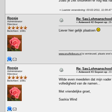
zoals je ziet ontbreken er nog wat 
«
Laatste verandering: 03-02-2011, 11:09:47
Roosje
Re: Sav.Lohmanschool 
Administrator
«
Antwoord #2 Gepost op:
26-
Directeur
Liever hier gelijk plaatsen
Berichten: 1081
www.snuffelbeurs.nl
is vernieuwd, plaats snel 
Roosje
Re: Sav.Lohmanschool 
Administrator
«
Antwoord #3 Gepost op:
23-
Directeur
Wilde even meedelen dat mijn vader 
Berichten: 1081
volledigheid van de namen...
Met vriendelijke groet,
Saskia Wind