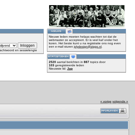
Nieuwe leden moeten helaas wachten tot dat de
webmaster ze accepteert. Er is veel kaf onder het
koren. Het beste kunt u na registratie ons nog even
een e-mail sturen
jolydesign@ziggo.nl
.
achtwoord en sessielengte
2520
aantal berichten in
887
topics door
103
geregistreerde leden
Nieuwste lid:
Jap
« vorige
volgende »