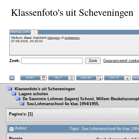
Klassenfoto's uit Scheveningen
Welkom,
Gast
. Alsjeblieft
inloggen
of
registreren
.
07-08-2026, 20:26:02
Zoek:
Geavanceerd zoek
Klassenfoto's uit Scheveningen
Lagere scholen
De Savornin Lohman (lagere) School, Willem Beukelszoonpl
Sav.Lohmanschool 6e klas 1954/1955.
Pagina's:
[
1
]
Auteur
Topic: Sav.Lohmanschool 6e klas 1954
Roosje