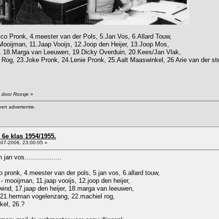
Nico Pronk, 4.meester van der Pols, 5.Jan Vos, 6.Allard Touw,
Mooijman, 11.Jaap Vooijs, 12.Joop den Heijer, 13.Joop Mos,
, 18.Marga van Leeuwen, 19.Dicky Overduin, 20.Kees/Jan Vlak,
og, 23.Joke Pronk, 24.Lenie Pronk, 25.Aalt Maaswinkel, 26 Arie van der ste
7 door Roosje
»
een advertentie.
6e klas 1954/1955.
07-2006, 23:00:05 »
n vos...................
ico pronk, 4.meester van der pols, 5.jan vos, 6.allard touw,
.- mooijman, 11.jaap vooijs, 12.joop den heijer,
wind, 17.jaap den heijer, 18.marga van leeuwen,
, 21.herman vogelenzang, 22.machiel rog,
kel, 26.?