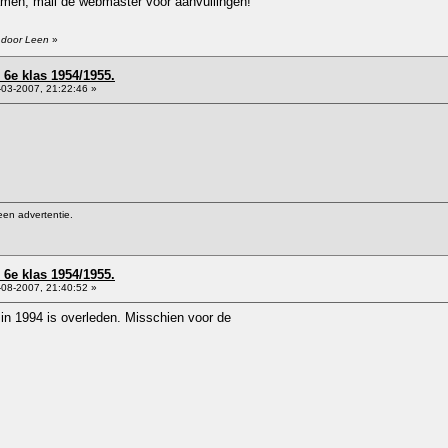
namen; mail de webmaster voor aanvullingen!
 door Leen
»
6e klas 1954/1955.
03-2007, 21:22:46 »
een advertentie.
6e klas 1954/1955.
08-2007, 21:40:52 »
in 1994 is overleden. Misschien voor de