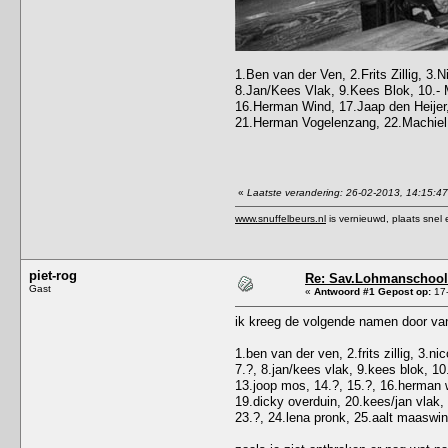
1.Ben van der Ven, 2.Frits Zillig, 3.
8.Jan/Kees Vlak, 9.Kees Blok, 10.- 
16.Herman Wind, 17.Jaap den Heijer
21.Herman Vogelenzang, 22.Machiel R
«
Laatste verandering: 26-02-2013, 14:15:4
www.snuffelbeurs.nl
is vernieuwd, plaats snel 
piet-rog
Re: Sav.Lohmanschool 
Gast
«
Antwoord #1 Gepost op:
17-
ik kreeg de volgende namen door van ja
1.ben van der ven, 2.frits zillig, 3.n
7.?, 8.jan/kees vlak, 9.kees blok, 10
13.joop mos, 14.?, 15.?, 16.herman 
19.dicky overduin, 20.kees/jan vlak
23.?, 24.lena pronk, 25.aalt maaswin