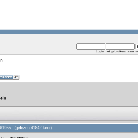
Login met gebruikersnaam, w
en
ein
/1955. (gelezen 41842 keer)