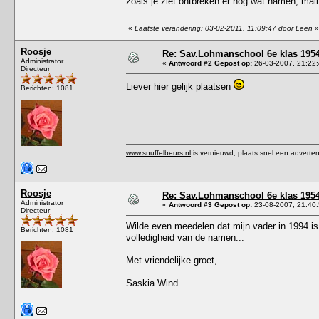
zoals je ziet ontbreken er nog wat namen; mai
«
Laatste verandering: 03-02-2011, 11:09:47 door Leen
»
Roosje
Re: Sav.Lohmanschool 6e klas 1954
Administrator
«
Antwoord #2 Gepost op:
26-03-2007, 21:22:
Directeur
Liever hier gelijk plaatsen
Berichten: 1081
www.snuffelbeurs.nl
is vernieuwd, plaats snel een adverten
Roosje
Re: Sav.Lohmanschool 6e klas 1954
Administrator
«
Antwoord #3 Gepost op:
23-08-2007, 21:40:
Directeur
Wilde even meedelen dat mijn vader in 1994 is
Berichten: 1081
volledigheid van de namen...
Met vriendelijke groet,
Saskia Wind