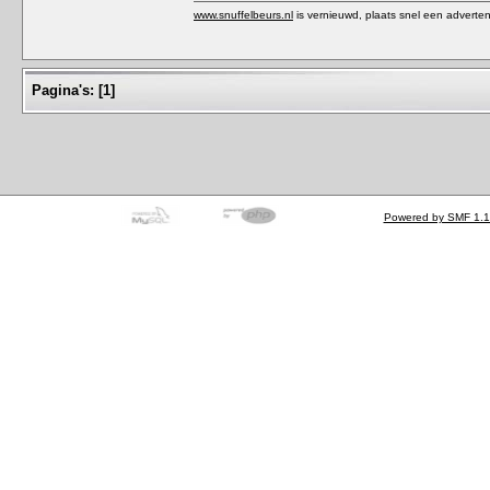
www.snuffelbeurs.nl
is vernieuwd, plaats snel een adverten
Pagina's:
[
1
]
Powered by SMF 1.1