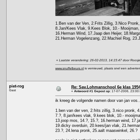
1.Ben van der Ven, 2.Frits Zillig, 3.Nico Pronk
8.Jan/Kees Vlak, 9.Kees Blok, 10.- Mooijman, 
16.Herman Wind, 17.Jaap den Heijer, 18.Marg
21.Herman Vogelenzang, 22.Machiel Rog, 23.Jo
«
Laatste verandering: 26-02-2013, 14:15:47 door Roosj
www.snuffelbeurs.nl
is vernieuwd, plaats snel een adverten
piet-rog
Re: Sav.Lohmanschool 6e klas 1954
Gast
«
Antwoord #1 Gepost op:
17-07-2006, 23:00:
ik kreeg de volgende namen door van jan vos......
1.ben van der ven, 2.frits zillig, 3.nico pronk, 
7.?, 8.jan/kees vlak, 9.kees blok, 10.- mooijman
13.joop mos, 14.?, 15.?, 16.herman wind, 17.j
19.dicky overduin, 20.kees/jan vlak, 21.herma
23.?, 24.lena pronk, 25.aalt maaswinkel, 26.?