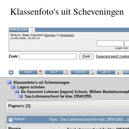
Klassenfoto's uit Scheveningen
Welkom,
Gast
. Alsjeblieft
inloggen
of
registreren
.
10-08-2026, 18:45:13
Login met
Zoek:
Geavanceerd zoek
Klassenfoto's uit Scheveningen
Lagere scholen
De Savornin Lohman (lagere) School, Willem Beukelszoonpl
Sav.Lohmanschool 6e klas 1954/1955.
Pagina's:
[
1
]
Auteur
Topic: Sav.Lohmanschool 6e klas 1954/1955. (
Roosje