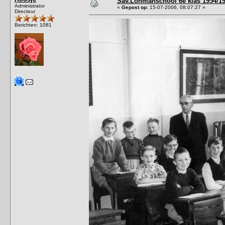
Sav.Lohmanschool 6e klas 1954/19
Administrator
«
Gepost op:
15-07-2006, 08:07:27 »
Directeur
Berichten: 1081