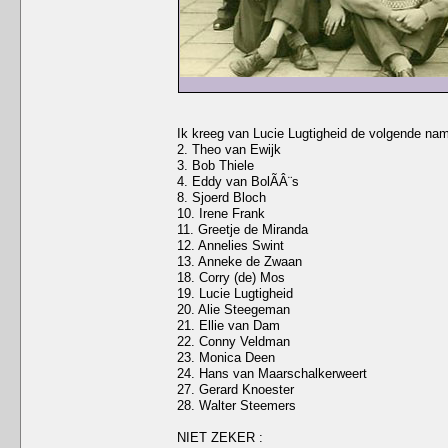
Ik kreeg van Lucie Lugtigheid de volgende nam
2. Theo van Ewijk
3. Bob Thiele
4. Eddy van BolÃÂ¨s
8. Sjoerd Bloch
10. Irene Frank
11. Greetje de Miranda
12. Annelies Swint
13. Anneke de Zwaan
18. Corry (de) Mos
19. Lucie Lugtigheid
20. Alie Steegeman
21. Ellie van Dam
22. Conny Veldman
23. Monica Deen
24. Hans van Maarschalkerweert
27. Gerard Knoester
28. Walter Steemers
NIET ZEKER :