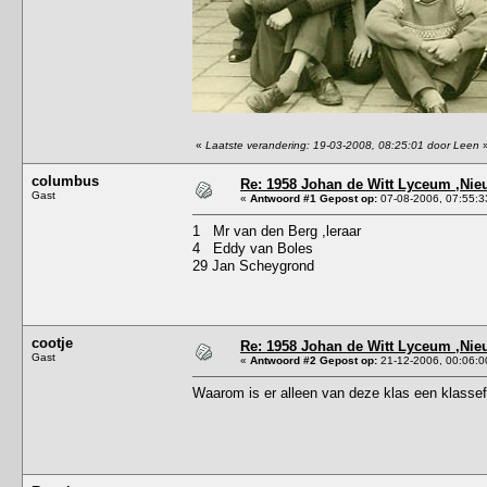
«
Laatste verandering: 19-03-2008, 08:25:01 door Leen
columbus
Re: 1958 Johan de Witt Lyceum ,Ni
Gast
«
Antwoord #1 Gepost op:
07-08-2006, 07:55:3
1 Mr van den Berg ,leraar
4 Eddy van Boles
29 Jan Scheygrond
cootje
Re: 1958 Johan de Witt Lyceum ,Ni
Gast
«
Antwoord #2 Gepost op:
21-12-2006, 00:06:0
Waarom is er alleen van deze klas een klassef