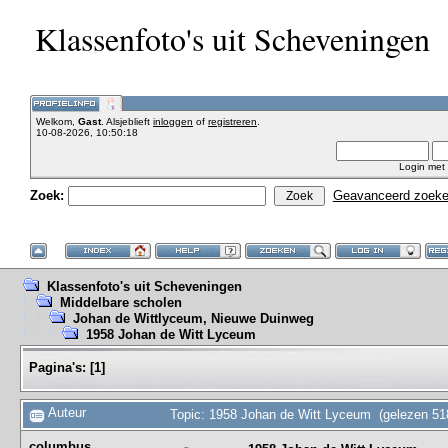
Klassenfoto's uit Scheveningen
Welkom,
Gast
. Alsjeblieft
inloggen
of
registreren
.
10-08-2026, 10:50:18
Login met
Zoek:
Geavanceerd zoek
Klassenfoto's uit Scheveningen
Middelbare scholen
Johan de Wittlyceum, Nieuwe Duinweg
1958 Johan de Witt Lyceum
Pagina's:
[
1
]
Auteur
Topic: 1958 Johan de Witt Lyceum (gelezen 51
columbus