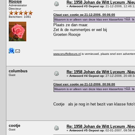
Roosje
Re: 1958 Johan de Witt Lyceum ,Ni
Administrator
«
Antwoord #3 Gepost op:
21-12-2006, 12:46:1
Directeur
Citaat van: cootje op 21-12-2006, 00:06:00
Berichten: 1081
Waarom is er alleen van deze klas een klassefoto ?ÂÂ Ik
Plaats ze dan maar.
Zet ik de nummertjes er wel bij
Groeten Roosje
www.snuffelbeurs.nl
is vernieuwd, plaats snel een adverten
columbus
Re: 1958 Johan de Witt Lyceum ,Ni
Gast
«
Antwoord #4 Gepost op:
27-12-2006, 20:48:3
Citaat van: cootje op 21-12-2006, 00:06:00
Waarom is er alleen van deze klas een klassefoto ?ÂÂ Ik
Cootje als je nog in het bezit van klasse fot
cootje
Re: 1958 Johan de Witt Lyceum ,Ni
Gast
«
Antwoord #5 Gepost op:
02-01-2007, 09:58:4