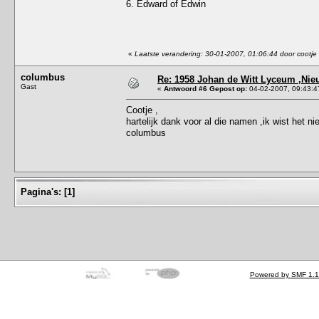
6. Edward of Edwin
«
Laatste verandering: 30-01-2007, 01:06:44 door cootje
columbus
Re: 1958 Johan de Witt Lyceum ,Ni
Gast
«
Antwoord #6 Gepost op:
04-02-2007, 09:43:4
Cootje ,
hartelijk dank voor al die namen ,ik wist het ni
columbus
Pagina's:
[
1
]
Powered by SMF 1.1