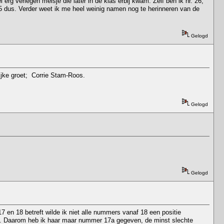
 erg verlegen meisje die later in de klas erbij kwam. Zelf ben ik nr. 26,
 25 dus. Verder weet ik me heel weinig namen nog te herinneren van de
Gelogd
lijke groet; Corrie Stam-Roos.
Gelogd
Gelogd
7 en 18 betreft wilde ik niet alle nummers vanaf 18 een positie
jn. Daarom heb ik haar maar nummer 17a gegeven, de minst slechte