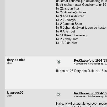
de leraar lichamelijke opvoeding is 
Ik zit rechts naast Goudkamp, nr 19
Nr 21 is Jan Taal
Nr 27 Anneke(?) Roos
Nr 9 Arie Dujkhuizen
Nr 25 ? Vooys
Nr 2 Jaap de Bruin
Nr 5 Johan de Zwart (zoon de koster
Nr 6 Arie Toet
Nr 11 Kees Houweling
Nr 23 Nelly Toet
Nr 13 ? de Niet
dory de niet
Re:Klassefoto 1964-'65
Gast
«
Antwoord #3 Gepost op:
22
Ik ben nr. 26 Dory den Dulk, nr. 15 i
klaproos50
Re:Klassefoto 1964-'65
Gast
«
Antwoord #4 Gepost op:
29
Hallo, ik wil graag alsnog even reag