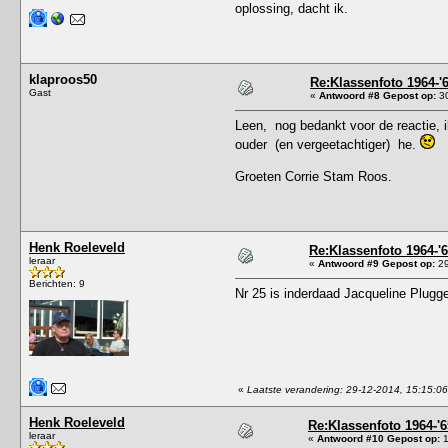
oplossing, dacht ik.
klaproos50
Re:Klassenfoto 1964-'
Gast
«
Antwoord #8 Gepost op:
30
Leen, nog bedankt voor de reactie, i
ouder (en vergeetachtiger) he.
Groeten Corrie Stam Roos.
Henk Roeleveld
Re:Klassenfoto 1964-'
leraar
«
Antwoord #9 Gepost op:
29
Berichten: 9
Nr 25 is inderdaad Jacqueline Plugg
«
Laatste verandering: 29-12-2014, 15:15:0
Henk Roeleveld
Re:Klassenfoto 1964-'6
leraar
«
Antwoord #10 Gepost op:
1