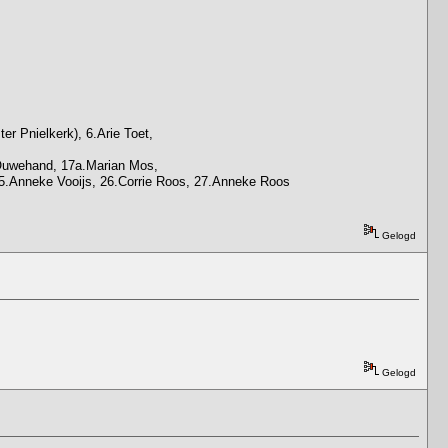
r Pnielkerk), 6.Arie Toet,
e Ouwehand, 17a.Marian Mos,
5.Anneke Vooijs, 26.Corrie Roos, 27.Anneke Roos
Gelogd
Gelogd