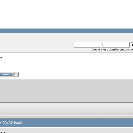
Login met gebruikersnaam, w
en
n 90432 keer)