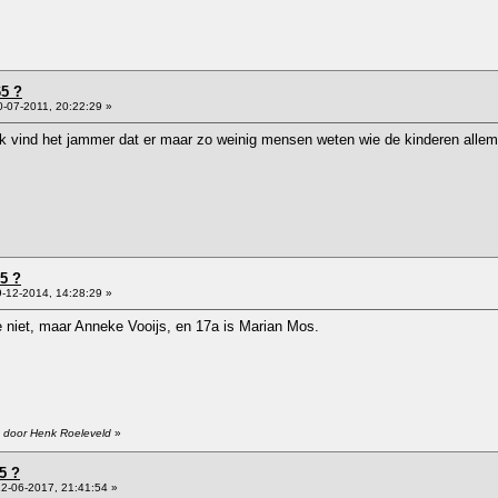
65 ?
-07-2011, 20:22:29 »
k vind het jammer dat er maar zo weinig mensen weten wie de kinderen allemaa
65 ?
-12-2014, 14:28:29 »
e niet, maar Anneke Vooijs, en 17a is Marian Mos.
6 door Henk Roeleveld
»
5 ?
2-06-2017, 21:41:54 »