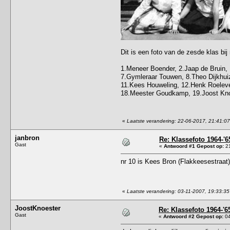
Dit is een foto van de zesde klas b
1.Meneer Boender, 2.Jaap de Bruin, 
7.Gymleraar Touwen, 8.Theo Dijkhuiz
11.Kees Houweling, 12.Henk Roelevel
18.Meester Goudkamp, 19.Joost Knoe
«
Laatste verandering: 22-06-2017, 21:41:0
janbron
Re: Klassefoto 1964-'6
Gast
«
Antwoord #1 Gepost op:
21
nr 10 is Kees Bron (Flakkeesestraat)
«
Laatste verandering: 03-11-2007, 19:33:35
JoostKnoester
Re: Klassefoto 1964-'6
Gast
«
Antwoord #2 Gepost op:
04