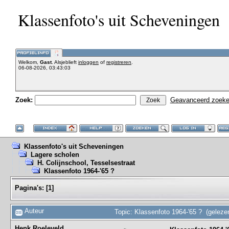
Klassenfoto's uit Scheveningen
Welkom,
Gast
. Alsjeblieft
inloggen
of
registreren
.
06-08-2026, 03:43:03
Zoek:
Geavanceerd zoek
Klassenfoto's uit Scheveningen
Lagere scholen
H. Colijnschool, Tesselsestraat
Klassenfoto 1964-'65 ?
Pagina's:
[
1
]
Auteur
Topic: Klassenfoto 1964-'65 ? (geleze
Henk Roeleveld