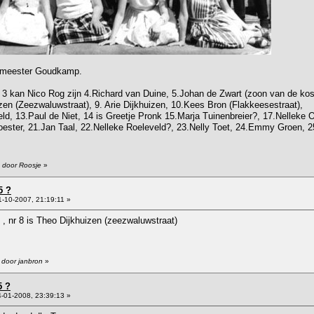
ij meester Goudkamp.
3 kan Nico Rog zijn 4.Richard van Duine, 5.Johan de Zwart (zoon van de koste
en (Zeezwaluwstraat), 9. Arie Dijkhuizen, 10.Kees Bron (Flakkeesestraat),
d, 13.Paul de Niet, 14 is Greetje Pronk 15.Marja Tuinenbreier?, 17.Nellek
ster, 21.Jan Taal, 22.Nelleke Roeleveld?, 23.Nelly Toet, 24.Emmy Groen, 2
7 door Roosje
»
5 ?
-10-2007, 21:19:11 »
 , nr 8 is Theo Dijkhuizen (zeezwaluwstraat)
 door janbron
»
5 ?
-01-2008, 23:39:13 »