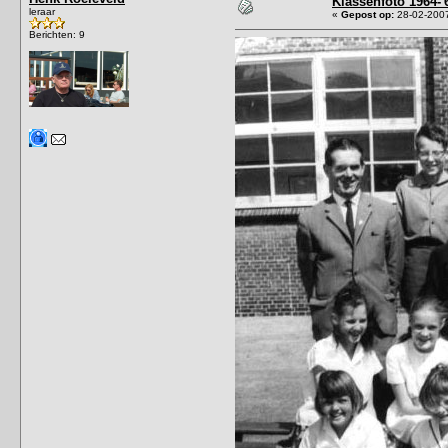
Klassenfoto 1964-'
leraar
«
Gepost op:
28-02-2007
Berichten: 9