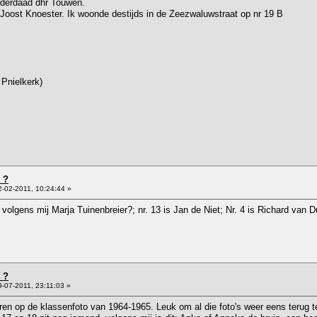
inderdaad dhr Touwen.
 Joost Knoester. Ik woonde destijds in de Zeezwaluwstraat op nr 19 B
 Pnielkerk)
 ?
-02-2011, 10:24:44 »
s volgens mij Marja Tuinenbreier?; nr. 13 is Jan de Niet; Nr. 4 is Richard van
 ?
-07-2011, 23:11:03 »
eren op de klassenfoto van 1964-1965. Leuk om al die foto's weer eens terug t