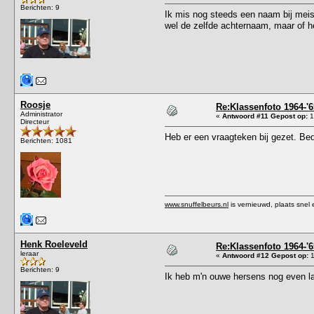
Berichten: 9
Ik mis nog steeds een naam bij meis
wel de zelfde achternaam, maar of he
Roosje
Re:Klassenfoto 1964-'6
Administrator
«
Antwoord #11 Gepost op:
1
Directeur
Heb er een vraagteken bij gezet. Bed
Berichten: 1081
www.snuffelbeurs.nl
is vernieuwd, plaats snel 
Henk Roeleveld
Re:Klassenfoto 1964-'6
leraar
«
Antwoord #12 Gepost op:
1
Berichten: 9
Ik heb m'n ouwe hersens nog even la