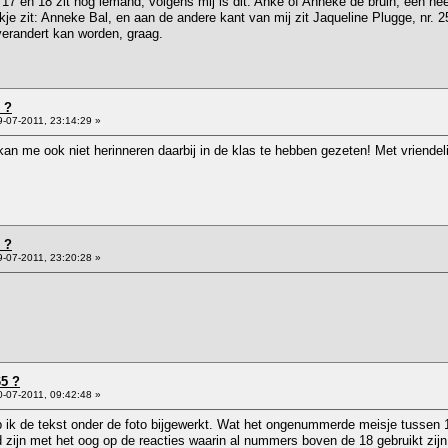
 17 en 18 zit nog iemand, volgens mij is dit: Anke of Anneke de bruin, een heel
kje zit: Anneke Bal, en aan de andere kant van mij zit Jaqueline Plugge, nr.
verandert kan worden, graag.
 ?
-07-2011, 23:14:29 »
 kan me ook niet herinneren daarbij in de klas te hebben gezeten! Met vriende
 ?
-07-2011, 23:20:28 »
65 ?
-07-2011, 09:42:48 »
eb ik de tekst onder de foto bijgewerkt. Wat het ongenummerde meisje tussen 1
 zijn met het oog op de reacties waarin al nummers boven de 18 gebruikt zi