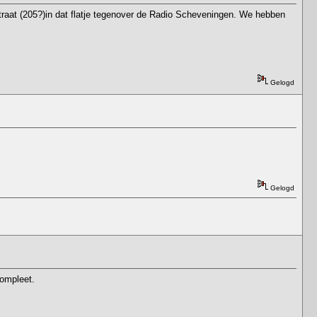
traat (205?)in dat flatje tegenover de Radio Scheveningen. We hebben
Gelogd
Gelogd
compleet.