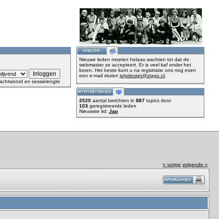
Nieuwe leden moeten helaas wachten tot dat de
webmaster ze accepteert. Er is veel kaf onder het
koren. Het beste kunt u na registratie ons nog even
een e-mail sturen
jolydesign@ziggo.nl
.
achtwoord en sessielengte
2520
aantal berichten in
887
topics door
103
geregistreerde leden
Nieuwste lid:
Jap
« vorige
volgende »