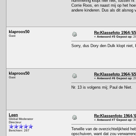
nummering klopt hier niet, tussen nr.
Corrie Roos, en naast mij op het hoe
andere kinderen. Dus als dit alsnog 
klaproos50
Re:Klassefoto 1964-'65
Gast
«
Antwoord #5 Gepost op:
29
Sorry, dus Dory den Dulk klopt niet,
klaproos50
Re:Klassefoto 1964-'65
Gast
«
Antwoord #6 Gepost op:
29
Nr. 13 is volgens mij; Paul de Niet.
Leen
Re:Klassenfoto 1964-'
Global Moderator
«
Antwoord #7 Gepost op:
30
Directeur
Terwille van de overzichtelijkheid h
Berichten: 267
opschuiven, want dat zou verwarrend