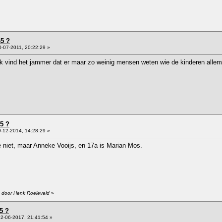
65 ?
-07-2011, 20:22:29 »
k vind het jammer dat er maar zo weinig mensen weten wie de kinderen allemaa
65 ?
-12-2014, 14:28:29 »
e niet, maar Anneke Vooijs, en 17a is Marian Mos.
6 door Henk Roeleveld
»
5 ?
2-06-2017, 21:41:54 »