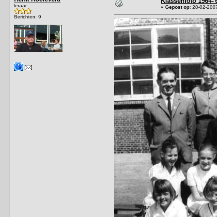
Klassenfoto 1964-'
leraar
«
Gepost op:
28-02-2007
Berichten: 9