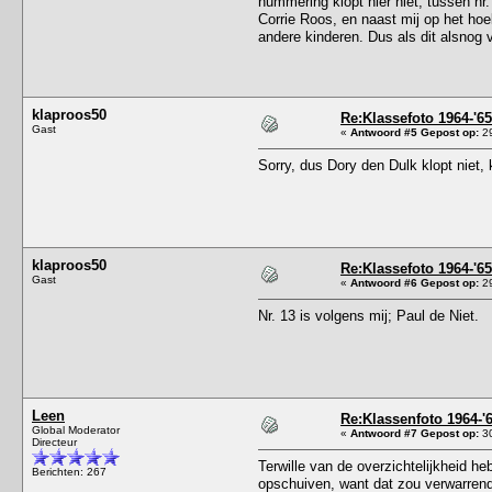
nummering klopt hier niet, tussen nr.
Corrie Roos, en naast mij op het hoe
andere kinderen. Dus als dit alsnog 
klaproos50
Re:Klassefoto 1964-'65
Gast
«
Antwoord #5 Gepost op:
29
Sorry, dus Dory den Dulk klopt niet,
klaproos50
Re:Klassefoto 1964-'65
Gast
«
Antwoord #6 Gepost op:
29
Nr. 13 is volgens mij; Paul de Niet.
Leen
Re:Klassenfoto 1964-'
Global Moderator
«
Antwoord #7 Gepost op:
30
Directeur
Terwille van de overzichtelijkheid h
Berichten: 267
opschuiven, want dat zou verwarrend