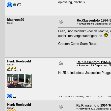
oplossing, dacht ik.
klaproos50
Re:Klassenfoto 1964-'
Gast
«
Antwoord #8 Gepost op:
30
Leen, nog bedankt voor de reactie, i
ouder (en vergeetachtiger) he.
Groeten Corrie Stam Roos.
Henk Roeleveld
Re:Klassenfoto 1964-'
leraar
«
Antwoord #9 Gepost op:
29
Berichten: 9
Nr 25 is inderdaad Jacqueline Plugg
«
Laatste verandering: 29-12-2014, 15:15:0
Henk Roeleveld
Re:Klassenfoto 1964-'6
leraar
«
Antwoord #10 Gepost op:
1