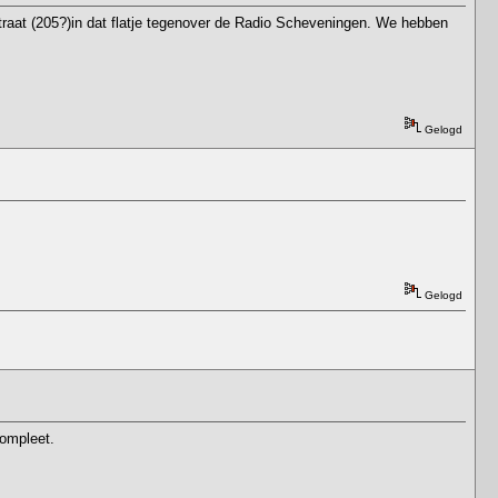
traat (205?)in dat flatje tegenover de Radio Scheveningen. We hebben
Gelogd
Gelogd
compleet.