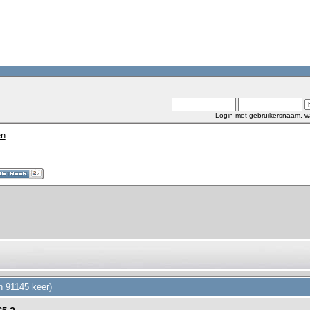
Login met gebruikersnaam, w
en
n 91145 keer)