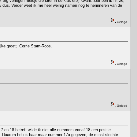
 erg verlegen meisje die later in de klas erbij kwam. Zelf ben ik nr. 26,
 25 dus. Verder weet ik me heel weinig namen nog te herinneren van de
Gelogd
lijke groet; Corrie Stam-Roos.
Gelogd
Gelogd
7 en 18 betreft wilde ik niet alle nummers vanaf 18 een positie
jn. Daarom heb ik haar maar nummer 17a gegeven, de minst slechte