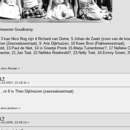
ij meester Goudkamp.
3 kan Nico Rog zijn 4.Richard van Duine, 5.Johan de Zwart (zoon van de koste
en (Zeezwaluwstraat), 9. Arie Dijkhuizen, 10.Kees Bron (Flakkeesestraat),
d, 13.Paul de Niet, 14 is Greetje Pronk 15.Marja Tuinenbreier?, 17.Nellek
ster, 21.Jan Taal, 22.Nelleke Roeleveld?, 23.Nelly Toet, 24.Emmy Groen, 2
7 door Roosje
»
5 ?
-10-2007, 21:19:11 »
 , nr 8 is Theo Dijkhuizen (zeezwaluwstraat)
 door janbron
»
5 ?
-01-2008, 23:39:13 »