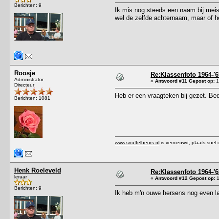
Berichten: 9
Ik mis nog steeds een naam bij meis
wel de zelfde achternaam, maar of he
Roosje
Re:Klassenfoto 1964-'6
Administrator
«
Antwoord #11 Gepost op:
1
Directeur
Heb er een vraagteken bij gezet. Bed
Berichten: 1081
www.snuffelbeurs.nl
is vernieuwd, plaats snel 
Henk Roeleveld
Re:Klassenfoto 1964-'6
leraar
«
Antwoord #12 Gepost op:
1
Berichten: 9
Ik heb m'n ouwe hersens nog even la