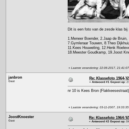
Dit is een foto van de zesde klas b
1.Meneer Boender, 2.Jaap de Bruin, 
7.Gymleraar Touwen, 8.Theo Dijkhuiz
11.Kees Houweling, 12.Henk Roelevel
18.Meester Goudkamp, 19.Joost Knoe
«
Laatste verandering: 22-06-2017, 21:41:0
janbron
Re: Klassefoto 1964-'6
Gast
«
Antwoord #1 Gepost op:
21
nr 10 is Kees Bron (Flakkeesestraat)
«
Laatste verandering: 03-11-2007, 19:33:35
JoostKnoester
Re: Klassefoto 1964-'6
Gast
«
Antwoord #2 Gepost op:
04