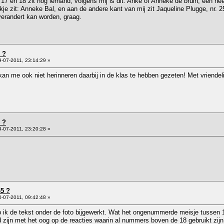
 17 en 18 zit nog iemand, volgens mij is dit: Anke of Anneke de bruin, een heel
kje zit: Anneke Bal, en aan de andere kant van mij zit Jaqueline Plugge, nr.
verandert kan worden, graag.
 ?
-07-2011, 23:14:29 »
 kan me ook niet herinneren daarbij in de klas te hebben gezeten! Met vriende
 ?
-07-2011, 23:20:28 »
65 ?
-07-2011, 09:42:48 »
eb ik de tekst onder de foto bijgewerkt. Wat het ongenummerde meisje tussen 1
 zijn met het oog op de reacties waarin al nummers boven de 18 gebruikt zi