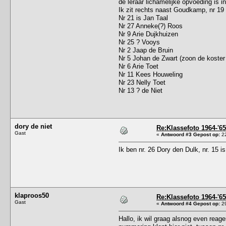
de leraar lichamelijke opvoeding is 
Ik zit rechts naast Goudkamp, nr 19
Nr 21 is Jan Taal
Nr 27 Anneke(?) Roos
Nr 9 Arie Dujkhuizen
Nr 25 ? Vooys
Nr 2 Jaap de Bruin
Nr 5 Johan de Zwart (zoon de koster
Nr 6 Arie Toet
Nr 11 Kees Houweling
Nr 23 Nelly Toet
Nr 13 ? de Niet
dory de niet
Re:Klassefoto 1964-'65
Gast
«
Antwoord #3 Gepost op:
22
Ik ben nr. 26 Dory den Dulk, nr. 15 i
klaproos50
Re:Klassefoto 1964-'65
Gast
«
Antwoord #4 Gepost op:
29
Hallo, ik wil graag alsnog even reag