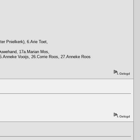
r Pnielkerk), 6.Arie Toet,
e Ouwehand, 17a.Marian Mos,
5.Anneke Vooijs, 26.Corrie Roos, 27.Anneke Roos
Gelogd
Gelogd