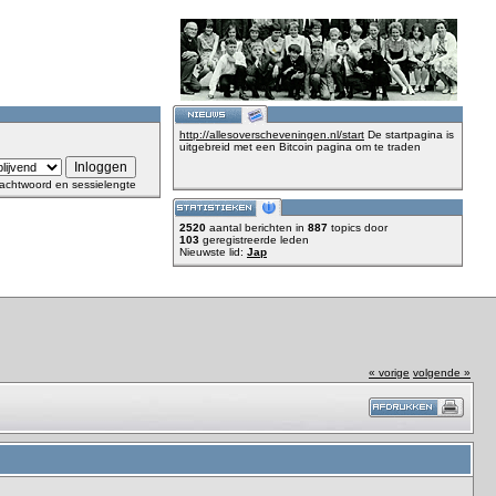
http://allesoverscheveningen.nl/start
De startpagina is
uitgebreid met een Bitcoin pagina om te traden
achtwoord en sessielengte
2520
aantal berichten in
887
topics door
103
geregistreerde leden
Nieuwste lid:
Jap
« vorige
volgende »