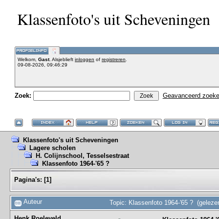
Klassenfoto's uit Scheveningen
Welkom,
Gast
. Alsjeblieft
inloggen
of
registreren
.
09-08-2026, 09:46:29
Zoek:
Geavanceerd zoek
Klassenfoto's uit Scheveningen
Lagere scholen
H. Colijnschool, Tesselsestraat
Klassenfoto 1964-'65 ?
Pagina's:
[
1
]
Auteur
Topic: Klassenfoto 1964-'65 ? (geleze
Henk Roeleveld