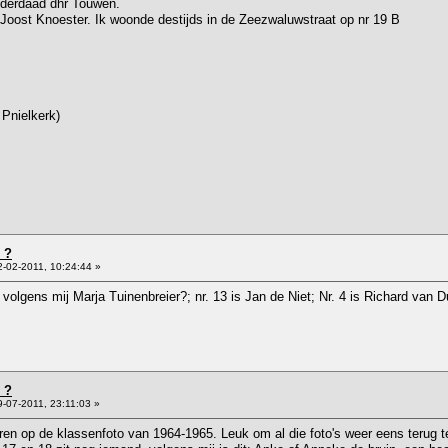
inderdaad dhr Touwen.
 Joost Knoester. Ik woonde destijds in de Zeezwaluwstraat op nr 19 B
 Pnielkerk)
 ?
-02-2011, 10:24:44 »
s volgens mij Marja Tuinenbreier?; nr. 13 is Jan de Niet; Nr. 4 is Richard van
 ?
-07-2011, 23:11:03 »
eren op de klassenfoto van 1964-1965. Leuk om al die foto's weer eens terug t