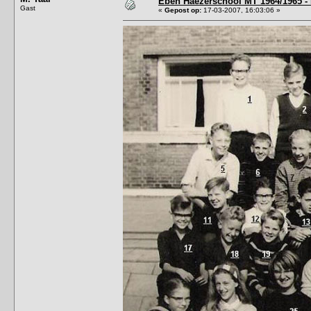
Eben Haëzerschool MT 1964/1965 - 
Gast
«
Gepost op:
17-03-2007, 16:03:06 »