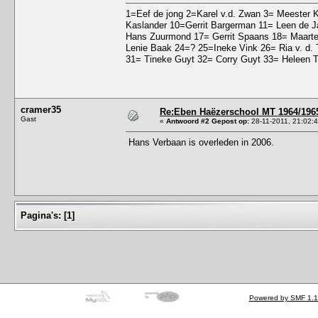
1=Eef de jong 2=Karel v.d. Zwan 3= Meester 
Kaslander 10=Gerrit Bargerman 11= Leen de J
Hans Zuurmond 17= Gerrit Spaans 18= Maarte
Lenie Baak 24=? 25=Ineke Vink 26= Ria v. d. T
31= Tineke Guyt 32= Corry Guyt 33= Heleen T
cramer35
Re:Eben Haëzerschool MT 1964/1965
Gast
«
Antwoord #2 Gepost op:
28-11-2011, 21:02:4
Hans Verbaan is overleden in 2006.
Pagina's:
[
1
]
Powered by SMF 1.1