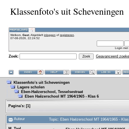
Klassenfoto's uit Scheveningen
Welkom,
Gast
. Alsjeblieft
inloggen
of
registreren
.
07-08-2026, 22:24:52
Login met
Zoek:
Geavanceerd zoek
Klassenfoto's uit Scheveningen
Lagere scholen
Eben-Haëzerschool, Tesselsestraat
Eben Haëzerschool MT 1964/1965 - Klas 6
Pagina's:
[
1
]
Auteur
Topic: Eben Haëzerschool MT 1964/1965 - Klas
M. Taal