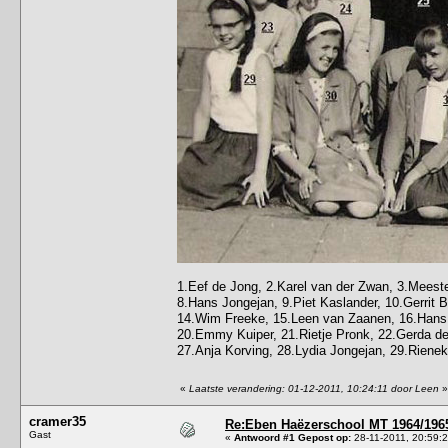
1.Eef de Jong, 2.Karel van der Zwan, 3.Meeste
8.Hans Jongejan, 9.Piet Kaslander, 10.Gerrit B
14.Wim Freeke, 15.Leen van Zaanen, 16.Hans 
20.Emmy Kuiper, 21.Rietje Pronk, 22.Gerda de
27.Anja Korving, 28.Lydia Jongejan, 29.Rienek
«
Laatste verandering: 01-12-2011, 10:24:11 door Leen
»
cramer35
Re:Eben Haëzerschool MT 1964/1965
Gast
«
Antwoord #1 Gepost op:
28-11-2011, 20:59:2