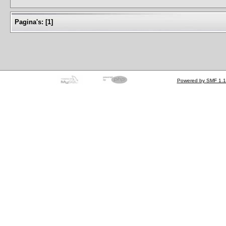
Pagina's:
[
1
]
Powered by SMF 1.1