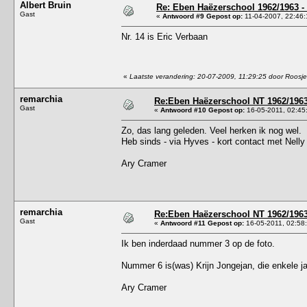
Albert Bruin
Re: Eben Haëzerschool 1962/1963 - 
Gast
«
Antwoord #9 Gepost op:
11-04-2007, 22:46:
Nr. 14 is Eric Verbaan
«
Laatste verandering: 20-07-2009, 11:29:25 door Roosje
remarchia
Re:Eben Haëzerschool NT 1962/1963 
Gast
«
Antwoord #10 Gepost op:
16-05-2011, 02:45
Zo, das lang geleden. Veel herken ik nog wel.
Heb sinds - via Hyves - kort contact met Nelly T
Ary Cramer
remarchia
Re:Eben Haëzerschool NT 1962/1963 
Gast
«
Antwoord #11 Gepost op:
16-05-2011, 02:58
Ik ben inderdaad nummer 3 op de foto.
Nummer 6 is(was) Krijn Jongejan, die enkele ja
Ary Cramer