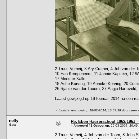
2.Truus Verheij, 3.Ary Cramer, 4.Job van der 
10.Han Kempeneers, 11.Jannie Kapitein, 12.Will
17.Meester Kalle,
18.Adrie Korving, 19.Anneke Korving, 20.Corrie
26.Sjanie van der Tooorn, 27.Aagje Harteveld,
Laatst gewijzigd op 18 februari 2014 na een re
«
Laatste verandering: 18-02-2014, 16:59:39 door Leen
nelly
Re: Eben Haëzerschool 1962/1963 - 
Gast
«
Antwoord #1 Gepost op:
26-03-2007, 20:49:
2 Truus Verheij, 4 Job van der Toorn, 8 John S