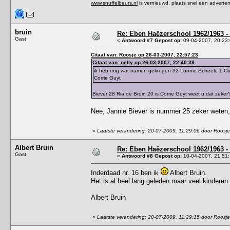
www.snuffelbeurs.nl
is vernieuwd, plaats snel een adverten
bruin
Re: Eben Haëzerschool 1962/1963 - 
Gast
«
Antwoord #7 Gepost op:
09-04-2007, 20:23:
Citaat van: Roosje op 26-03-2007, 22:57:23
Citaat van: nelly op 26-03-2007, 22:40:38
ik heb nog wat namen gekregen 32 Lonnie Scheele 1 Cobi
Corrie Guyt
Biever 28 Ria de Bruin 20 is Corrie Guyt weet u dat zeker
Nee, Jannie Biever is nummer 25 zeker weten, 
«
Laatste verandering: 20-07-2009, 11:29:06 door Roosje
Albert Bruin
Re: Eben Haëzerschool 1962/1963 - 
Gast
«
Antwoord #8 Gepost op:
10-04-2007, 21:51:
Inderdaad nr. 16 ben ik
Albert Bruin.
Het is al heel lang geleden maar veel kinderen 
Albert Bruin
«
Laatste verandering: 20-07-2009, 11:29:15 door Roosje