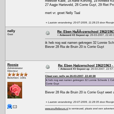
meester Kalle, 18 Adrie Korving, 19 Anneke Ko
27 Aagje Harteveld, 28 Corrie Guyt, 29 Riet P
mert vr. groet Nelly Taal
«
Laatste verandering: 20-07-2009, 11:28:23 door Roosje
nelly
Re: Eben HaÃÂ«zerschool 1962/1963
Gast
«
Antwoord #2 Gepost op:
26-03-2007, 22:40:
ik heb nog wat namen gekregen 32 Lonnie Sche
Biever 28 Ria de Bruin 20 is Corrie Guyt
Roosje
Re: Eben Haëzerschool 1962/1963 - 
Administrator
«
Antwoord #3 Gepost op:
26-03-2007, 22:57:
Directeur
Citaat van: nelly op 26-03-2007, 22:40:38
Berichten: 1081
ik heb nog wat namen gekregen 32 Lonnie Scheele 1 Cobi
Corrie Guyt
Biever 28 Ria de Bruin 20 is Corrie Guyt weet 
«
Laatste verandering: 20-07-2009, 11:28:35 door Roosje
www.snuffelbeurs.nl
is vernieuwd, plaats snel een adverten