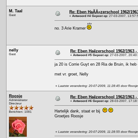
M. Taal
Re: Eben HaÃÂ«zerschool 1962/1963
Gast
«
Antwoord #4 Gepost op:
27-03-2007, 13:57:
no. 3 Arie Kramer
nelly
Re: Eben Haëzerschool 1962/1963 - 
Gast
«
Antwoord #5 Gepost op:
27-03-2007, 20:40:
ja 20 is Corrie Guyt en 28 Ria de Bruin, ik he
met vr. groet, Nelly
«
Laatste verandering: 20-07-2009, 11:28:45 door Roosje
Roosje
Re: Eben Haëzerschool 1962/1963 - 
Administrator
«
Antwoord #6 Gepost op:
28-03-2007, 17:18:
Directeur
Hartelijk dank, staat er bij
Berichten: 1081
Groetjes Roosje
«
Laatste verandering: 20-07-2009, 11:28:55 door Roosje