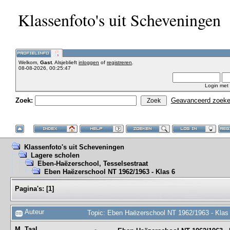
Klassenfoto's uit Scheveningen
Welkom,
Gast
. Alsjeblieft
inloggen
of
registreren
.
08-08-2026, 00:25:47
Login met
Zoek:
Geavanceerd zoek
Klassenfoto's uit Scheveningen
Lagere scholen
Eben-Haëzerschool, Tesselsestraat
Eben Haëzerschool NT 1962/1963 - Klas 6
Pagina's:
[
1
]
Auteur
Topic: Eben Haëzerschool NT 1962/1963 - Klas
M. Taal