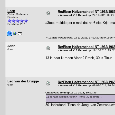
Leen
Re:Eben Haëzerschool NT 1962/1963 
Global Moderator
«
Antwoord #12 Gepost op:
22-11-2011, 09:27
Directeur
a3toet meldde per e-mail dat nr. 6 niet Krijn ma
Berichten: 267
«
Laatste verandering: 22-11-2011, 17:22:22 door Leen
»
John
Re:Eben Haëzerschool NT 1962/1963 
Gast
«
Antwoord #13 Gepost op:
17-10-2013, 19:02
13 is naar ik meen Albert? Pronk, 30 is Tinus .
Leo van der Brugge
Re:Eben Haëzerschool NT 1962/1963 
Gast
«
Antwoord #14 Gepost op:
09-02-2014, 20:34
Citaat van: John op 17-10-2013, 19:02:35
13 is naar ik meen Albert? Pronk, 30 is Tinus ...
30 -inderdaad Tinus de Jong--van Zeezwaluwh