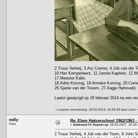
2.Truus Verheij, 3.Ary Cramer, 4.Job van der 
10.Han Kempeneers, 11.Jannie Kapitein, 12.Will
17.Meester Kalle,
18.Adrie Korving, 19.Anneke Korving, 20.Corrie
26.Sjanie van der Tooorn, 27.Aagje Harteveld,
Laatst gewijzigd op 18 februari 2014 na een re
«
Laatste verandering: 18-02-2014, 16:59:39 door Leen
nelly
Re: Eben Haëzerschool 1962/1963 - 
Gast
«
Antwoord #1 Gepost op:
26-03-2007, 20:49:
2 Truus Verheij, 4 Job van der Toorn, 8 John S