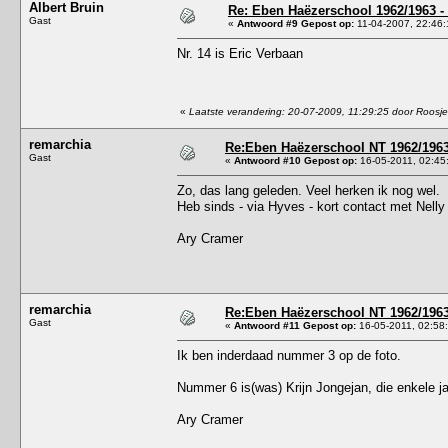
Albert Bruin
Re: Eben Haëzerschool 1962/1963 - 
Gast
«
Antwoord #9 Gepost op:
11-04-2007, 22:46:
Nr. 14 is Eric Verbaan
«
Laatste verandering: 20-07-2009, 11:29:25 door Roosje
remarchia
Re:Eben Haëzerschool NT 1962/1963 
Gast
«
Antwoord #10 Gepost op:
16-05-2011, 02:45
Zo, das lang geleden. Veel herken ik nog wel.
Heb sinds - via Hyves - kort contact met Nelly T
Ary Cramer
remarchia
Re:Eben Haëzerschool NT 1962/1963 
Gast
«
Antwoord #11 Gepost op:
16-05-2011, 02:58
Ik ben inderdaad nummer 3 op de foto.
Nummer 6 is(was) Krijn Jongejan, die enkele ja
Ary Cramer