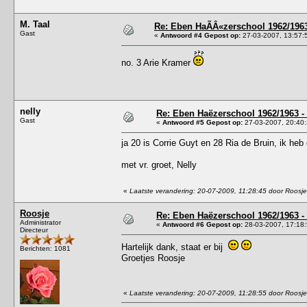
M. Taal
Re: Eben HaÃÂ«zerschool 1962/1963
Gast
«
Antwoord #4 Gepost op:
27-03-2007, 13:57:
no. 3 Arie Kramer
nelly
Re: Eben Haëzerschool 1962/1963 - 
Gast
«
Antwoord #5 Gepost op:
27-03-2007, 20:40:
ja 20 is Corrie Guyt en 28 Ria de Bruin, ik he
met vr. groet, Nelly
«
Laatste verandering: 20-07-2009, 11:28:45 door Roosje
Roosje
Re: Eben Haëzerschool 1962/1963 - 
Administrator
«
Antwoord #6 Gepost op:
28-03-2007, 17:18:
Directeur
Hartelijk dank, staat er bij
Berichten: 1081
Groetjes Roosje
«
Laatste verandering: 20-07-2009, 11:28:55 door Roosje