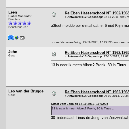
Leen
Re:Eben Haëzerschool NT 1962/1963 
Global Moderator
«
Antwoord #12 Gepost op:
22-11-2011, 09:27
Directeur
a3toet meldde per e-mail dat nr. 6 niet Krijn ma
Berichten: 267
«
Laatste verandering: 22-11-2011, 17:22:22 door Leen
»
John
Re:Eben Haëzerschool NT 1962/1963 
Gast
«
Antwoord #13 Gepost op:
17-10-2013, 19:02
13 is naar ik meen Albert? Pronk, 30 is Tinus .
Leo van der Brugge
Re:Eben Haëzerschool NT 1962/1963 
Gast
«
Antwoord #14 Gepost op:
09-02-2014, 20:34
Citaat van: John op 17-10-2013, 19:02:35
13 is naar ik meen Albert? Pronk, 30 is Tinus ...
30 -inderdaad Tinus de Jong--van Zeezwaluwh