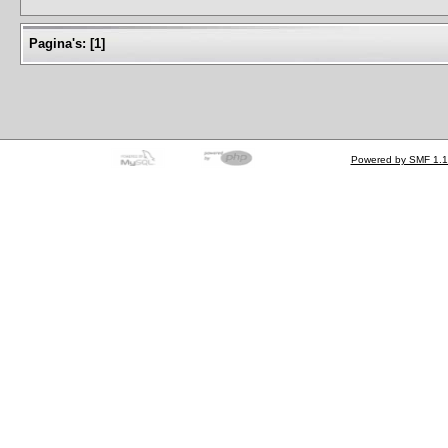
Pagina's:
[
1
]
Powered by SMF 1.1