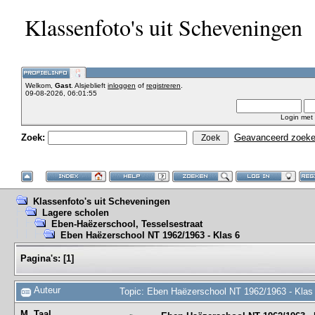
Klassenfoto's uit Scheveningen
Welkom,
Gast
. Alsjeblieft
inloggen
of
registreren
.
09-08-2026, 06:01:55
Login met
Zoek:
Geavanceerd zoek
Klassenfoto's uit Scheveningen
Lagere scholen
Eben-Haëzerschool, Tesselsestraat
Eben Haëzerschool NT 1962/1963 - Klas 6
Pagina's:
[
1
]
Auteur
Topic: Eben Haëzerschool NT 1962/1963 - Klas
M. Taal