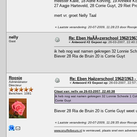
meester Kalle, 18 Adrie Korving, 19 Anneke Ko
27 Aagje Harteveld, 28 Corrie Guyt, 29 Riet P
mert vr. groet Nelly Taal
«
Laatste verandering: 20-07-2009, 11:28:23 door Roosje
nelly
Re: Eben HaÃÂ«zerschool 1962/1963
Gast
«
Antwoord #2 Gepost op:
26-03-2007, 22:40:
ik heb nog wat namen gekregen 32 Lonnie Sche
Biever 28 Ria de Bruin 20 is Corrie Guyt
Roosje
Re: Eben Haëzerschool 1962/1963 - 
Administrator
«
Antwoord #3 Gepost op:
26-03-2007, 22:57:
Directeur
Citaat van: nelly op 26-03-2007, 22:40:38
Berichten: 1081
ik heb nog wat namen gekregen 32 Lonnie Scheele 1 Cobi
Corrie Guyt
Biever 28 Ria de Bruin 20 is Corrie Guyt weet 
«
Laatste verandering: 20-07-2009, 11:28:35 door Roosje
www.snuffelbeurs.nl
is vernieuwd, plaats snel een adverten