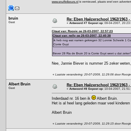
www.snuffelbeurs.nl
is vernieuwd, plaats snel een adverten
bruin
Re: Eben Haëzerschool 1962/1963 - 
Gast
«
Antwoord #7 Gepost op:
09-04-2007, 20:23:
Citaat van: Roosje op 26-03-2007, 22:57:23
Citaat van: nelly op 26-03-2007, 22:40:38
ik heb nog wat namen gekregen 32 Lonnie Scheele 1 Cobi
Corrie Guyt
Biever 28 Ria de Bruin 20 is Corrie Guyt weet u dat zeker
Nee, Jannie Biever is nummer 25 zeker weten, 
«
Laatste verandering: 20-07-2009, 11:29:06 door Roosje
Albert Bruin
Re: Eben Haëzerschool 1962/1963 - 
Gast
«
Antwoord #8 Gepost op:
10-04-2007, 21:51:
Inderdaad nr. 16 ben ik
Albert Bruin.
Het is al heel lang geleden maar veel kinderen 
Albert Bruin
«
Laatste verandering: 20-07-2009, 11:29:15 door Roosje