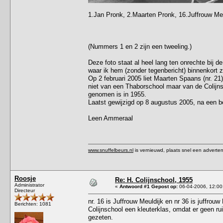
1.Jan Pronk, 2.Maarten Pronk, 16.Juffrouw Me
(Nummers 1 en 2 zijn een tweeling.)
Deze foto staat al heel lang ten onrechte bij d
waar ik hem (zonder tegenbericht) binnenkort 
Op 2 februari 2005 liet Maarten Spaans (nr. 21
niet van een Thaborschool maar van de Colijns
genomen is in 1955.
Laatst gewijzigd op 8 augustus 2005, na een be
Leen Ammeraal
www.snuffelbeurs.nl
is vernieuwd, plaats snel een adverten
Roosje
Re: H. Colijnschool, 1955
Administrator
«
Antwoord #1 Gepost op:
06-04-2006, 12:00
Directeur
nr. 16 is Juffrouw Meuldijk en nr 36 is juffrou
Berichten: 1081
Colijnschool een kleuterklas, omdat er geen ru
gezeten.