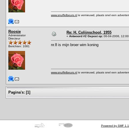
www.snuffelbeurs.nl
is vernieuwd, plaats snel een adverten
Roosje
Re: H. Colijnschool, 1955
Administrator
«
Antwoord #2 Gepost op:
06-04-2006, 12:00
Directeur
nr.8 is mijn broer wim koning
Berichten: 1081
www.snuffelbeurs.nl
is vernieuwd, plaats snel een adverten
Pagina's:
[
1
]
Powered by SMF 1.1