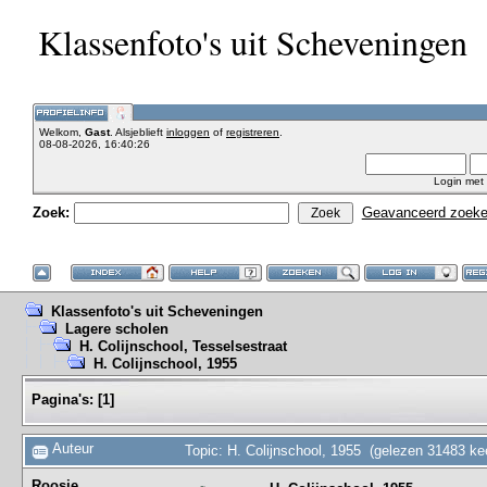
Klassenfoto's uit Scheveningen
Welkom,
Gast
. Alsjeblieft
inloggen
of
registreren
.
08-08-2026, 16:40:26
Login met
Zoek:
Geavanceerd zoek
Klassenfoto's uit Scheveningen
Lagere scholen
H. Colijnschool, Tesselsestraat
H. Colijnschool, 1955
Pagina's:
[
1
]
Auteur
Topic: H. Colijnschool, 1955 (gelezen 31483 ke
Roosje