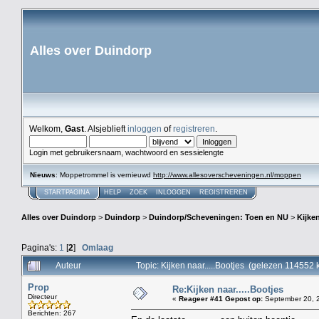
Alles over Duindorp
Welkom,
Gast
. Alsjeblieft
inloggen
of
registreren
.
Login met gebruikersnaam, wachtwoord en sessielengte
Nieuws
: Moppetrommel is vernieuwd
http://www.allesoverscheveningen.nl/moppen
STARTPAGINA
HELP
ZOEK
INLOGGEN
REGISTREREN
Alles over Duindorp
>
Duindorp
>
Duindorp/Scheveningen: Toen en NU
>
Kijken
Pagina's:
1
[
2
]
Omlaag
Auteur
Topic: Kijken naar.....Bootjes (gelezen 114552 
Prop
Re:Kijken naar.....Bootjes
Directeur
«
Reageer #41 Gepost op:
September 20, 2
Berichten: 267