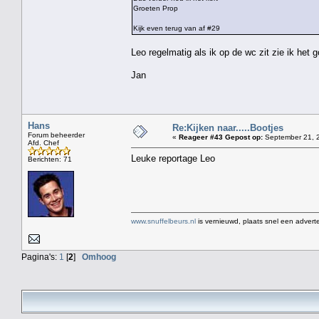
Groeten Prop
Kijk even terug van af #29
Leo regelmatig als ik op de wc zit zie ik het go
Jan
Hans
Re:Kijken naar.....Bootjes
Forum beheerder
«
Reageer #43 Gepost op:
September 21, 2
Afd. Chef
Leuke reportage Leo
Berichten: 71
www.snuffelbeurs.nl
is vernieuwd, plaats snel een adverte
Pagina's:
1
[
2
]
Omhoog