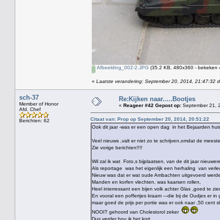
Afbeelding_002-2.JPG
(35.2 KB, 480x360 - bekeken 4
«
Laatste verandering: September 20, 2014, 21:47:32 
sch-37
Re:Kijken naar.....Bootjes
Member of Honor
«
Reageer #42 Gepost op:
September 21, 2
Afd. Chef
Citaat van: Prop op September 20, 2014, 20:51:22
Berichten: 62
Ook dit jaar -was er een open dag in het Bejaarden hui
Veel nieuws ,valt er niet zo te schrijven,omdat de mee
Zie vorige berichten!!!!
Wil zal ik wat Foto,s bijplaatsen, van de dit jaar nieu
Als reportage was het eigenlijk een herhaling van verle
Nieuw was dat er wat oude Ambachten uitgevoerd werd
Manden en korfen vlechten, was kaarsen rollen,
Heel interressant een bijen volk achter Glas ,goed te zi
En vooral een poffertjes kraam ---die bij de Oudjes er i
maar goed de prijs per portie was er ook naar ,50 cent s
NOOIT gehoord van Cholestorol zeker
Dus verder hou ik het kort