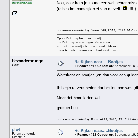
Nou, daar kom je zo meteen wel achter miss
(ik heb het namelijk niet van mezelf
!!!!!)
«
Laatste verandering: Januari 08, 2012, 15:12:24 door
Op dit Duindorpforum tonen wij u
het Duindorp van vroeger, én van nu
want niets verdwijnt in de vergetelheidszee,
geen branding neemt onze herinnering mee!
lfcvanderbrugge
Re:Kijken naar.....Bootjes
Gast
«
Reageer #12 Gepost op:
September 16, 2
Waterkant en bootjes ,en dan voor een gulde
Ik begin te vermoeden dat het iemand was ,di
Maar dat hoor ik dan wel.
groeten Leo
«
Laatste verandering: Februari 22, 2010, 12:12:44 doo
plu4
Re:Kijken naar.....Bootjes
Forum beheerder
«
Reageer #13 Gepost op:
September 16, 2
Directeur