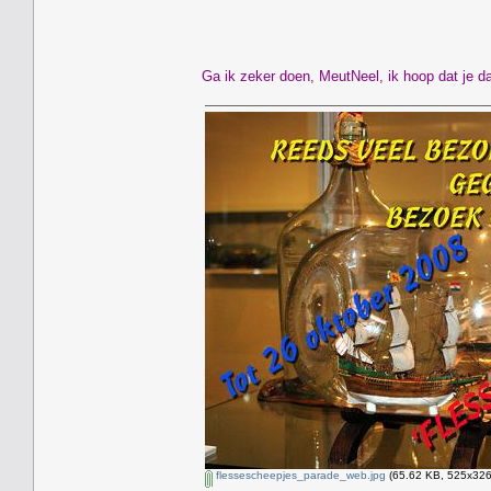
Ga ik zeker doen, MeutNeel, ik hoop dat je da
flessescheepjes_parade_web.jpg
(65.62 KB, 525x326 