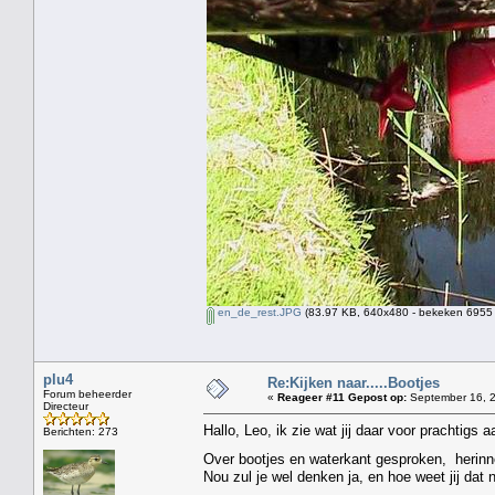
en_de_rest.JPG
(83.97 KB, 640x480 - bekeken 6955 
plu4
Re:Kijken naar.....Bootjes
Forum beheerder
«
Reageer #11 Gepost op:
September 16, 2
Directeur
Hallo, Leo, ik zie wat jij daar voor prachtigs
Berichten: 273
Over bootjes en waterkant gesproken, herinner
Nou zul je wel denken ja, en hoe weet jij dat 