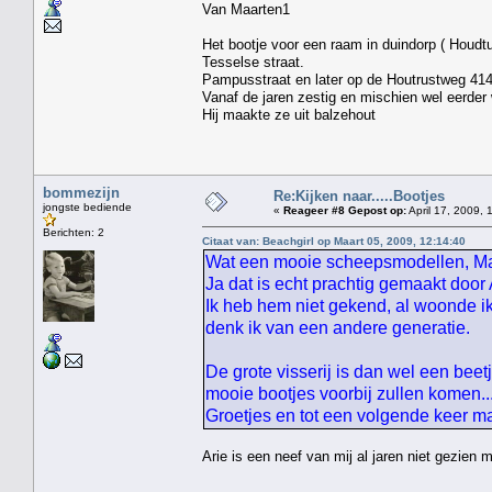
Van Maarten1
Het bootje voor een raam in duindorp ( Houdt
Tesselse straat. Hij w
Pampusstraat en later op de Houtrustweg 41
Vanaf de jaren zestig en mischien wel eerder 
Hij maakte ze uit balzehout
bommezijn
Re:Kijken naar.....Bootjes
jongste bediende
«
Reageer #8 Gepost op:
April 17, 2009, 
Berichten: 2
Citaat van: Beachgirl op Maart 05, 2009, 12:14:40
Wat een mooie scheepsmodellen, Maar
Ja dat is echt prachtig gemaakt door
Ik heb hem niet gekend, al woonde ik
denk ik van een andere generatie.
De grote visserij is dan wel een beet
mooie bootjes voorbij zullen komen....
Groetjes en tot een volgende keer 
Arie is een neef van mij al jaren niet gezien