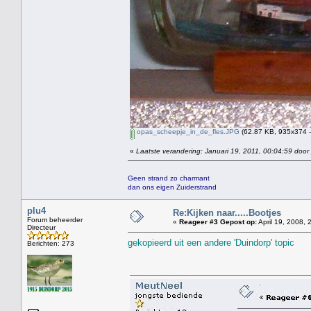
opas_scheepje_in_de_fles.JPG
(62.87 KB, 935x374 -
«
Laatste verandering: Januari 19, 2011, 00:04:59 door
Geen strand zo charmant
dan ons eigen Zuiderstrand
plu4
Re:Kijken naar.....Bootjes
Forum beheerder
«
Reageer #3 Gepost op:
April 19, 2008, 
Directeur
gekopieerd uit een andere 'Duindorp' topic
Berichten: 273