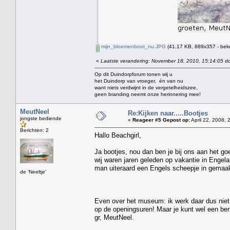
mijn_bloemenboot_nu.JPG
(41.17 KB, 889x357 - bek
«
Laatste verandering: November 18, 2010, 15:14:05 do
Op dit Duindorpforum tonen wij u
het Duindorp van vroeger, én van nu
want niets verdwijnt in de vergetelheidszee,
geen branding neemt onze herinnering mee!
MeutNeel
Re:Kijken naar.....Bootjes
jongste bediende
«
Reageer #5 Gepost op:
April 22, 2008, 
Berichten: 2
Hallo Beachgirl,
Ja bootjes, nou dan ben je bij ons aan het go
wij waren jaren geleden op vakantie in Engel
man uiteraard een Engels scheepje in gemaakt
de 'Neeltje'
Even over het museum: ik werk daar dus niet 
op de openingsuren! Maar je kunt wel een berich
gr, MeutNeel.