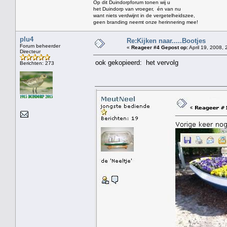
Op dit Duindorpforum tonen wij u
het Duindorp van vroeger, én van nu
want niets verdwijnt in de vergetelheidszee,
geen branding neemt onze herinnering mee!
plu4
Re:Kijken naar.....Bootjes
Forum beheerder
«
Reageer #4 Gepost op:
April 19, 2008, 
Directeur
ook gekopieerd: het vervolg
Berichten: 273