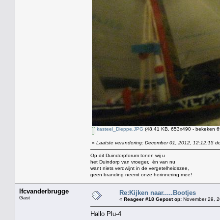
kasteel_Dieppe.JPG
(48.41 KB, 653x490 - bekeken 69
«
Laatste verandering: December 01, 2012, 12:12:15 do
Op dit Duindorpforum tonen wij u
het Duindorp van vroeger, én van nu
want niets verdwijnt in de vergetelheidszee,
geen branding neemt onze herinnering mee!
lfcvanderbrugge
Re:Kijken naar.....Bootjes
Gast
«
Reageer #18 Gepost op:
November 29, 2
Hallo Plu-4