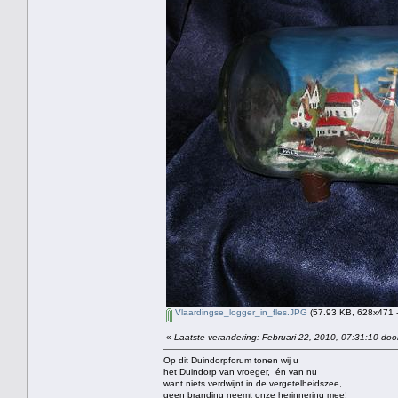
Vlaardingse_logger_in_fles.JPG
(57.93 KB, 628x471 -
«
Laatste verandering: Februari 22, 2010, 07:31:10 doo
Op dit Duindorpforum tonen wij u
het Duindorp van vroeger, én van nu
want niets verdwijnt in de vergetelheidszee,
geen branding neemt onze herinnering mee!