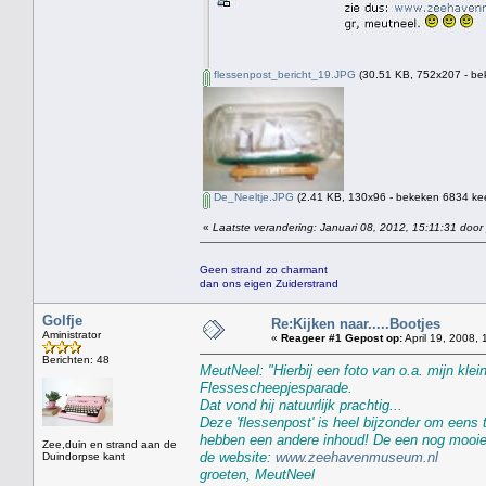
flessenpost_bericht_19.JPG
(30.51 KB, 752x207 - be
De_Neeltje.JPG
(2.41 KB, 130x96 - bekeken 6834 kee
«
Laatste verandering: Januari 08, 2012, 15:11:31 door
Geen strand zo charmant
dan ons eigen Zuiderstrand
Golfje
Re:Kijken naar.....Bootjes
Aministrator
«
Reageer #1 Gepost op:
April 19, 2008, 
Berichten: 48
MeutNeel: "Hierbij een foto van o.a. mijn klei
Flessescheepjesparade.
Dat vond hij natuurlijk prachtig...
Deze 'flessenpost' is heel bijzonder om eens
hebben een andere inhoud! De een nog mooier 
Zee,duin en strand aan de
de website:
www.zeehavenmuseum.nl
Duindorpse kant
groeten, MeutNeel