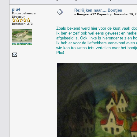
plu4
Re:Kijken naar.....Bootjes
Forum beheerder
«
Reageer #17 Gepost op:
November 29, 2
Directeur
Berichten: 273
Zoals bekend werd hier voor de kust vaak door
Ik ben er zelf ook wel eens geweest en herke
afgebeeld is. Ook links is hieronder te zien 
Ik heb er voor de liefhebbers vanavond even 
wie kan trouwens iets vertellen over het bootje
Plu4