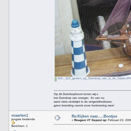
Sch._110_gezien_op_Duindorp_wie_is_de_maker.JP
Op dit Duindorpforum tonen wij u
het Duindorp van vroeger, én van nu
want niets verdwijnt in de vergetelheidszee,
geen branding neemt onze herinnering mee!
maarten1
Re:Kijken naar.....Bootjes
jongste bediende
«
Reageer #7 Gepost op:
Februari 23, 200
Berichten: 1