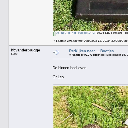
Ja_nou_is_het_duidelijk.JPG
(86.05 KB, 540x405 - be
«
Laatste verandering: Augustus 18, 2010, 13:00:09 do
lfcvanderbrugge
Re:Kijken naar.....Bootjes
Gast
«
Reageer #10 Gepost op:
September 15, 2
De binnen boel even.
Gr Leo