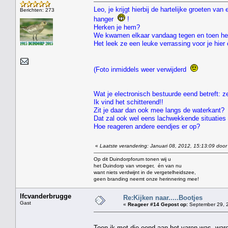
Leo, je krijgt hierbij de hartelijke groeten v
Berichten: 273
hanger
!
Herken je hem?
We kwamen elkaar vandaag tegen en toen he
Het leek ze een leuke verrassing voor je hie
(Foto inmiddels weer verwijderd
Wat je electronisch bestuurde eend betreft: ze
Ik vind het schitterend!!
Zit je daar dan ook mee langs de waterkant?
Dat zal ook wel eens lachwekkende situaties 
Hoe reageren andere eendjes er op?
«
Laatste verandering: Januari 08, 2012, 15:13:09 door
Op dit Duindorpforum tonen wij u
het Duindorp van vroeger, én van nu
want niets verdwijnt in de vergetelheidszee,
geen branding neemt onze herinnering mee!
lfcvanderbrugge
Re:Kijken naar.....Bootjes
Gast
«
Reageer #14 Gepost op:
September 29, 2
Toen ik met die eend aan het varen was ,ware