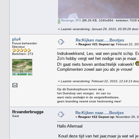
Revenge.JPG
(96.26 KB, 1040x684 - bekeken 7028 k
«
Laatste verandering: Januari 29, 2010, 20:39:26 door
plu4
Re:Kijken naar.....Bootjes
Forum beheerder
«
Reageer #21 Gepost op:
Februari 22, 20
Directeur
Indrukwekkend, Leo, wat een pracht schip. Een 
Berichten: 273
Zo'n hobby vergt wel het nodige van je maar...
D'r gaat niets boven ambachtelijk vakwerk!
Complimenten zowel aan jou als je vrouw!
«
Laatste verandering: Februari 22, 2010, 12:14:13 doo
Op dit Duindorpforum tonen wij u
het Duindorp van vroeger, én van nu
want niets verdwijnt in de vergetelheidszee,
geen branding neemt onze herinnering mee!
lfcvanderbrugge
Re:Kijken naar.....Bootjes
Gast
«
Reageer #22 Gepost op:
November 26, 2
Hallo Allemaal
Koud deze tijd van het jaar,maar ja wat wil j