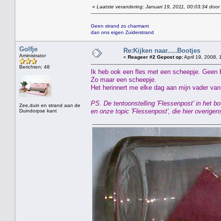
«
Laatste verandering: Januari 19, 2011, 00:03:34 door
Geen strand zo charmant
dan ons eigen Zuiderstrand
Golfje
Re:Kijken naar.....Bootjes
Aministrator
«
Reageer #2 Gepost op:
April 19, 2008, 
Berichten: 48
Ik heb ook een fles met een scheepje. Geen 
Zo maar een scheepje.
Het herinnert me elke dag aan mijn vader van 
PS. De tentoonstelling 'Flessenpost' in het
Zee,duin en strand aan de
en onze topic 'Flessenpost', die hier overig
Duindorpse kant