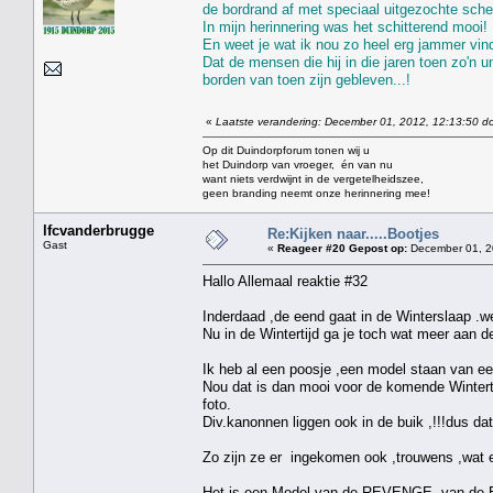
de bordrand af met speciaal uitgezochte schel
In mijn herinnering was het schitterend mooi!
En weet je wat ik nou zo heel erg jammer vin
Dat de mensen die hij in die jaren toen zo'n 
borden van toen zijn gebleven...!
«
Laatste verandering: December 01, 2012, 12:13:50 do
Op dit Duindorpforum tonen wij u
het Duindorp van vroeger, én van nu
want niets verdwijnt in de vergetelheidszee,
geen branding neemt onze herinnering mee!
lfcvanderbrugge
Re:Kijken naar.....Bootjes
Gast
«
Reageer #20 Gepost op:
December 01, 2
Hallo Allemaal reaktie #32
Inderdaad ,de eend gaat in de Winterslaap .we
Nu in de Wintertijd ga je toch wat meer aan de 
Ik heb al een poosje ,een model staan van e
Nou dat is dan mooi voor de komende Winterti
foto.
Div.kanonnen liggen ook in de buik ,!!!dus da
Zo zijn ze er ingekomen ook ,trouwens ,wat 
Het is een Model van de REVENGE ,van de Eng