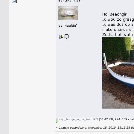
mijn_bootje_in_de_tuin.JPG
(54.42 KB, 924x439 - be
«
Laatste verandering: November 18, 2010, 15:13:28 do