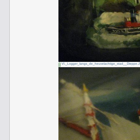
Vl._Logger_langs_de_heuvelachtige_stad__Dieppe.