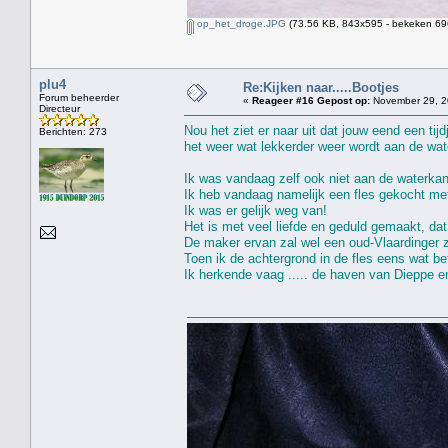
op_het_droge.JPG
(73.56 KB, 843x595 - bekeken 696
plu4
Re:Kijken naar.....Bootjes
Forum beheerder
«
Reageer #16 Gepost op:
November 29, 2
Directeur
Nou het ziet er naar uit dat jouw eend een tij
Berichten: 273
het weer wat lekkerder weer wordt aan de wat
Ik was vandaag zelf ook niet aan de waterkan
Ik heb vandaag namelijk een fles gekocht met
Ik was er gelijk weg van!
Het is met veel liefde en geduld gemaakt, dat 
De maker ervan zal wel een oud-Vlaardinger z
Toen ik de achtergrond in de fles eens wat be
Ik herkende vaag ..... de haven van Dieppe e