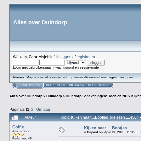
Alles over Duindorp
Welkom,
Gast
. Alsjeblieft
inloggen
of
registreren
.
Login met gebruikersnaam, wachtwoord en sessielengte
Nieuws
: Moppetrommel is vernieuwd
http://www.allesoverscheveningen.nl/moppen
STARTPAGINA
HELP
ZOEK
INLOGGEN
REGISTREREN
Alles over Duindorp
>
Duindorp
>
Duindorp/Scheveningen: Toen en NU
>
Kijken
Pagina's: [
1
]
2
Omlaag
Auteur
Topic: Kijken naar.....Bootjes (gelezen 114504 
Golfje
Kijken naar.....Bootjes
Aministrator
«
Gepost op:
April 19, 2008, 11:35:03 
Berichten: 48