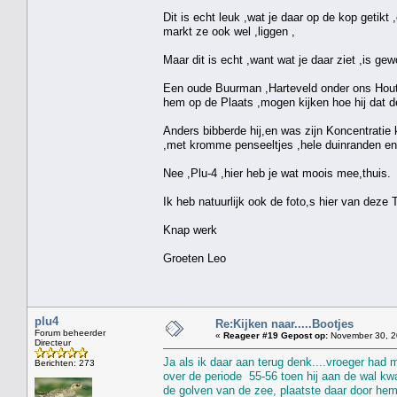
Dit is echt leuk ,wat je daar op de kop getikt 
markt ze ook wel ,liggen ,
Maar dit is echt ,want wat je daar ziet ,is ge
Een oude Buurman ,Harteveld onder ons Hout
hem op de Plaats ,mogen kijken hoe hij dat de
Anders bibberde hij,en was zijn Koncentratie k
,met kromme penseeltjes ,hele duinranden en 
Nee ,Plu-4 ,hier heb je wat moois mee,thuis.
Ik heb natuurlijk ook de foto,s hier van deze 
Knap werk
Groeten Leo
plu4
Re:Kijken naar.....Bootjes
Forum beheerder
«
Reageer #19 Gepost op:
November 30, 2
Directeur
Ja als ik daar aan terug denk....vroeger had 
Berichten: 273
over de periode 55-56 toen hij aan de wal kw
de golven van de zee, plaatste daar door hemz