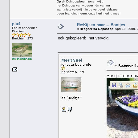
Op dit Duindorpforum tonen wij u
het Duindorp van vroeger, én van nu
want niets verdwijnt in de vergetelheidszee,
geen branding neemt onze herinnering mee!
plu4
Re:Kijken naar.....Bootjes
Forum beheerder
«
Reageer #4 Gepost op:
April 19, 2008, 
Directeur
ook gekopieerd: het vervolg
Berichten: 273