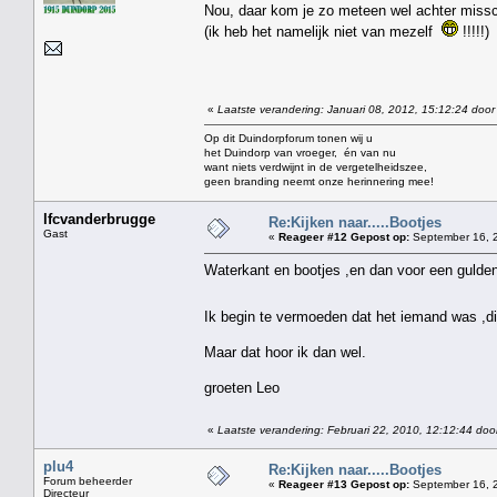
Nou, daar kom je zo meteen wel achter miss
(ik heb het namelijk niet van mezelf
!!!!!)
«
Laatste verandering: Januari 08, 2012, 15:12:24 door
Op dit Duindorpforum tonen wij u
het Duindorp van vroeger, én van nu
want niets verdwijnt in de vergetelheidszee,
geen branding neemt onze herinnering mee!
lfcvanderbrugge
Re:Kijken naar.....Bootjes
Gast
«
Reageer #12 Gepost op:
September 16, 2
Waterkant en bootjes ,en dan voor een gulde
Ik begin te vermoeden dat het iemand was ,di
Maar dat hoor ik dan wel.
groeten Leo
«
Laatste verandering: Februari 22, 2010, 12:12:44 doo
plu4
Re:Kijken naar.....Bootjes
Forum beheerder
«
Reageer #13 Gepost op:
September 16, 2
Directeur