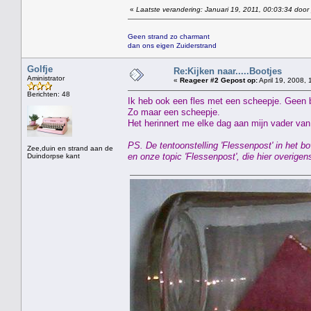
«
Laatste verandering: Januari 19, 2011, 00:03:34 door
Geen strand zo charmant
dan ons eigen Zuiderstrand
Golfje
Re:Kijken naar.....Bootjes
Aministrator
«
Reageer #2 Gepost op:
April 19, 2008, 
Berichten: 48
Ik heb ook een fles met een scheepje. Geen 
Zo maar een scheepje.
Het herinnert me elke dag aan mijn vader van 
PS. De tentoonstelling 'Flessenpost' in het
Zee,duin en strand aan de
en onze topic 'Flessenpost', die hier overig
Duindorpse kant