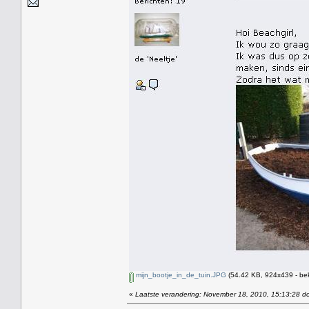
mijn_bootje_in_de_tuin.JPG
(54.42 KB, 924x439 - be
«
Laatste verandering: November 18, 2010, 15:13:28 do