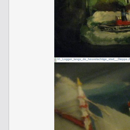
Vl._Logger_langs_de_heuvelachtige_stad__Dieppe.