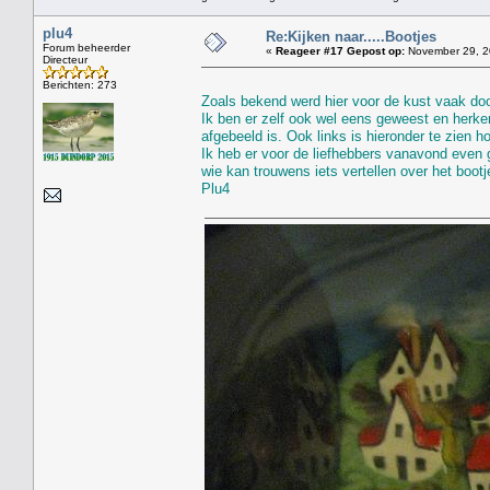
plu4
Re:Kijken naar.....Bootjes
Forum beheerder
«
Reageer #17 Gepost op:
November 29, 2
Directeur
Berichten: 273
Zoals bekend werd hier voor de kust vaak door
Ik ben er zelf ook wel eens geweest en herke
afgebeeld is. Ook links is hieronder te zien 
Ik heb er voor de liefhebbers vanavond even 
wie kan trouwens iets vertellen over het bootje
Plu4