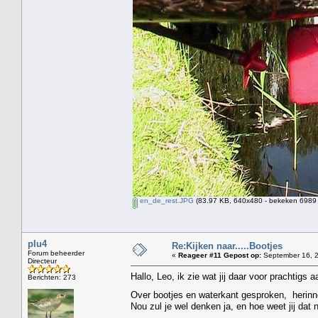
en_de_rest.JPG
(83.97 KB, 640x480 - bekeken 6989 
plu4
Re:Kijken naar.....Bootjes
Forum beheerder
«
Reageer #11 Gepost op:
September 16, 2
Directeur
Hallo, Leo, ik zie wat jij daar voor prachtigs
Berichten: 273
Over bootjes en waterkant gesproken, herinner
Nou zul je wel denken ja, en hoe weet jij dat 