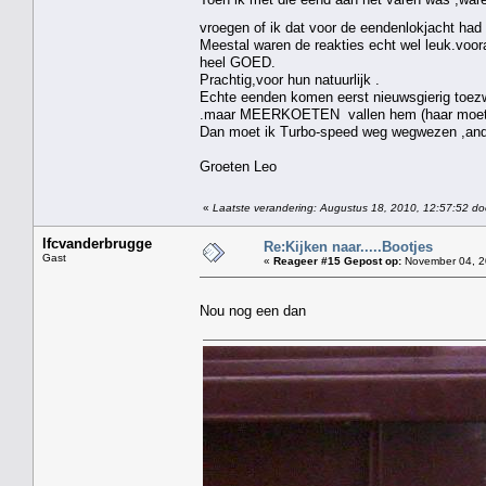
vroegen of ik dat voor de eendenlokjacht ha
Meestal waren de reakties echt wel leuk.voora
heel GOED.
Prachtig,voor hun natuurlijk .
Echte eenden komen eerst nieuwsgierig toezw
.maar MEERKOETEN vallen hem (haar moet ik
Dan moet ik Turbo-speed weg wegwezen ,anders
Groeten Leo
«
Laatste verandering: Augustus 18, 2010, 12:57:52 do
lfcvanderbrugge
Re:Kijken naar.....Bootjes
Gast
«
Reageer #15 Gepost op:
November 04, 2
Nou nog een dan