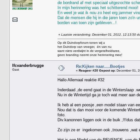
de bordrand af met speciaal uitgezochte schel
In mijn herinnering was het schitterend mooi!
En weet je wat ik nou zo heel erg jammer vin
Dat de mensen die hij in die jaren toen zo'n 
borden van toen zijn gebleven...!
«
Laatste verandering: December 01, 2012, 12:13:50 do
Op dit Duindorpforum tonen wij u
het Duindorp van vroeger, én van nu
want niets verdwijnt in de vergetelheidszee,
geen branding neemt onze herinnering mee!
lfcvanderbrugge
Re:Kijken naar.....Bootjes
Gast
«
Reageer #20 Gepost op:
December 01, 2
Hallo Allemaal reaktie #32
Inderdaad ,de eend gaat in de Winterslaap .we
Nu in de Wintertijd ga je toch wat meer aan de 
Ik heb al een poosje ,een model staan van e
Nou dat is dan mooi voor de komende Winterti
foto.
Div.kanonnen liggen ook in de buik ,!!!dus da
Zo zijn ze er ingekomen ook ,trouwens ,wat 
Het is een Model van de REVENGE ,van de Eng