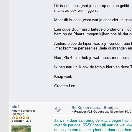
Dit is echt leuk ,wat je daar op de kop getikt 
markt ze ook wel ,liggen ,
Maar dit is echt ,want wat je daar ziet ,is ge
Een oude Buurman ,Harteveld onder ons Hout
hem op de Plaats ,mogen kijken hoe hij dat de
Anders bibberde hij,en was zijn Koncentratie k
,met kromme penseeltjes ,hele duinranden en 
Nee ,Plu-4 ,hier heb je wat moois mee,thuis.
Ik heb natuurlijk ook de foto,s hier van deze 
Knap werk
Groeten Leo
plu4
Re:Kijken naar.....Bootjes
Forum beheerder
«
Reageer #19 Gepost op:
November 30, 2
Directeur
Ja als ik daar aan terug denk....vroeger had 
Berichten: 273
over de periode 55-56 toen hij aan de wal kw
de golven van de zee, plaatste daar door hemz