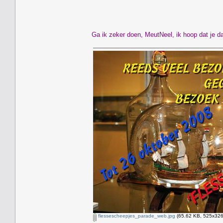
Ga ik zeker doen, MeutNeel, ik hoop dat je da
flessescheepjes_parade_web.jpg
(65.62 KB, 525x326 