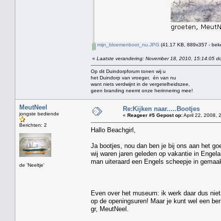
mijn_bloemenboot_nu.JPG
(41.17 KB, 889x357 - bek
«
Laatste verandering: November 18, 2010, 15:14:05 do
Op dit Duindorpforum tonen wij u
het Duindorp van vroeger, én van nu
want niets verdwijnt in de vergetelheidszee,
geen branding neemt onze herinnering mee!
MeutNeel
Re:Kijken naar.....Bootjes
jongste bediende
«
Reageer #5 Gepost op:
April 22, 2008, 
Berichten: 2
Hallo Beachgirl,
Ja bootjes, nou dan ben je bij ons aan het go
wij waren jaren geleden op vakantie in Engel
man uiteraard een Engels scheepje in gemaakt
de 'Neeltje'
Even over het museum: ik werk daar dus niet 
op de openingsuren! Maar je kunt wel een berich
gr, MeutNeel.