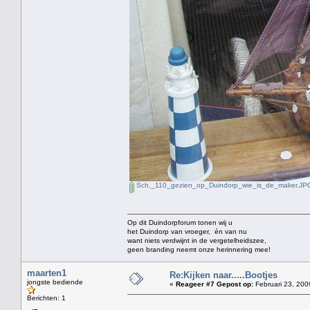
Sch._110_gezien_op_Duindorp_wie_is_de_maker.JP
Op dit Duindorpforum tonen wij u
het Duindorp van vroeger, én van nu
want niets verdwijnt in de vergetelheidszee,
geen branding neemt onze herinnering mee!
maarten1
Re:Kijken naar.....Bootjes
jongste bediende
«
Reageer #7 Gepost op:
Februari 23, 200
Berichten: 1