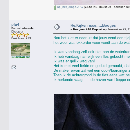
op_het_droge.JPG
(73.56 KB, 843x595 - bekeken 699
plu4
Re:Kijken naar.....Bootjes
Forum beheerder
«
Reageer #16 Gepost op:
November 29, 2
Directeur
Nou het ziet er naar uit dat jouw eend een tij
Berichten: 273
het weer wat lekkerder weer wordt aan de wat
Ik was vandaag zelf ook niet aan de waterkan
Ik heb vandaag namelijk een fles gekocht met
Ik was er gelijk weg van!
Het is met veel liefde en geduld gemaakt, dat 
De maker ervan zal wel een oud-Vlaardinger z
Toen ik de achtergrond in de fles eens wat be
Ik herkende vaag ..... de haven van Dieppe e