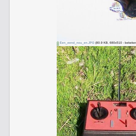
Een_eend_nou_en.JPG
(80.9 KB, 680x510 - bekeken