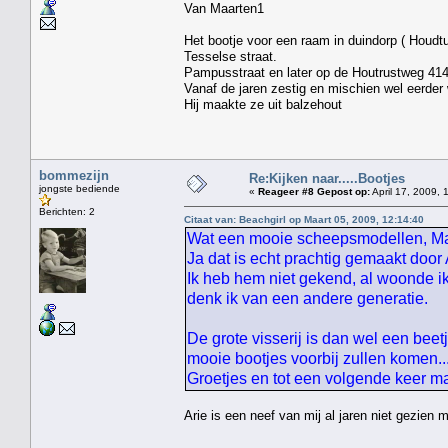
Van Maarten1
Het bootje voor een raam in duindorp ( Houdt
Tesselse straat. Hij w
Pampusstraat en later op de Houtrustweg 41
Vanaf de jaren zestig en mischien wel eerder 
Hij maakte ze uit balzehout
bommezijn
Re:Kijken naar.....Bootjes
jongste bediende
«
Reageer #8 Gepost op:
April 17, 2009, 
Berichten: 2
Citaat van: Beachgirl op Maart 05, 2009, 12:14:40
Wat een mooie scheepsmodellen, Maar
Ja dat is echt prachtig gemaakt door
Ik heb hem niet gekend, al woonde ik
denk ik van een andere generatie.
De grote visserij is dan wel een beet
mooie bootjes voorbij zullen komen....
Groetjes en tot een volgende keer 
Arie is een neef van mij al jaren niet gezien