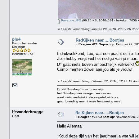
Revenge.JPG
(96.26 KB, 1040x684 - bekeken 7056 k
«
Laatste verandering: Januari 29, 2010, 20:39:26 door
plu4
Re:Kijken naar.....Bootjes
Forum beheerder
«
Reageer #21 Gepost op:
Februari 22, 20
Directeur
Indrukwekkend, Leo, wat een pracht schip. Een 
Berichten: 273
Zo'n hobby vergt wel het nodige van je maar...
D'r gaat niets boven ambachtelijk vakwerk!
Complimenten zowel aan jou als je vrouw!
«
Laatste verandering: Februari 22, 2010, 12:14:13 doo
Op dit Duindorpforum tonen wij u
het Duindorp van vroeger, én van nu
want niets verdwijnt in de vergetelheidszee,
geen branding neemt onze herinnering mee!
lfcvanderbrugge
Re:Kijken naar.....Bootjes
Gast
«
Reageer #22 Gepost op:
November 26, 2
Hallo Allemaal
Koud deze tijd van het jaar,maar ja wat wil j