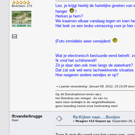
Leo, je krijgt hierbij de hartelijke groeten v
Berichten: 273
hanger
!
Herken je hem?
We kwamen elkaar vandaag tegen en toen he
Het leek ze een leuke verrassing voor je hie
(Foto inmiddels weer verwijderd
Wat je electronisch bestuurde eend betreft: ze
Ik vind het schitterend!!
Zit je daar dan ook mee langs de waterkant?
Dat zal ook wel eens lachwekkende situaties 
Hoe reageren andere eendjes er op?
«
Laatste verandering: Januari 08, 2012, 15:13:09 door
Op dit Duindorpforum tonen wij u
het Duindorp van vroeger, én van nu
want niets verdwijnt in de vergetelheidszee,
geen branding neemt onze herinnering mee!
lfcvanderbrugge
Re:Kijken naar.....Bootjes
Gast
«
Reageer #14 Gepost op:
September 29, 2
Toen ik met die eend aan het varen was ,ware