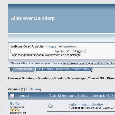
Alles over Duindorp
Welkom,
Gast
. Alsjeblieft
inloggen
of
registreren
.
Login met gebruikersnaam, wachtwoord en sessielengte
Nieuws
: Alles over Duindorp gaat verder op
http://www.scheveningen-centrum.nl/yabb
STARTPAGINA
HELP
ZOEK
INLOGGEN
REGISTREREN
Alles over Duindorp
>
Duindorp
>
Duindorp/Scheveningen: Toen en NU
>
Kijken
Pagina's: [
1
]
2
Omlaag
Auteur
Topic: Kijken naar.....Bootjes (gelezen 114647 
Golfje
Kijken naar.....Bootjes
Aministrator
«
Gepost op:
April 19, 2008, 11:35:03 
Berichten: 48