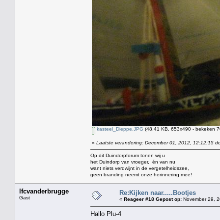
kasteel_Dieppe.JPG
(48.41 KB, 653x490 - bekeken 70
«
Laatste verandering: December 01, 2012, 12:12:15 do
Op dit Duindorpforum tonen wij u
het Duindorp van vroeger, én van nu
want niets verdwijnt in de vergetelheidszee,
geen branding neemt onze herinnering mee!
lfcvanderbrugge
Re:Kijken naar.....Bootjes
Gast
«
Reageer #18 Gepost op:
November 29, 2
Hallo Plu-4