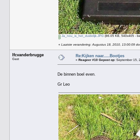
Ja_nou_is_het_duidelijk.JPG
(86.05 KB, 540x405 - be
«
Laatste verandering: Augustus 18, 2010, 13:00:09 do
lfcvanderbrugge
Re:Kijken naar.....Bootjes
Gast
«
Reageer #10 Gepost op:
September 15, 2
De binnen boel even.
Gr Leo