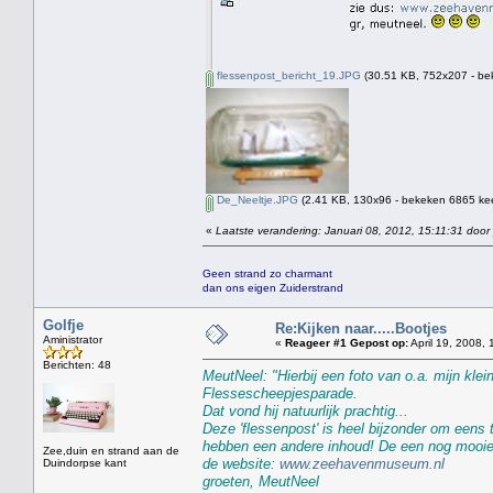
flessenpost_bericht_19.JPG
(30.51 KB, 752x207 - be
De_Neeltje.JPG
(2.41 KB, 130x96 - bekeken 6865 kee
«
Laatste verandering: Januari 08, 2012, 15:11:31 door
Geen strand zo charmant
dan ons eigen Zuiderstrand
Golfje
Re:Kijken naar.....Bootjes
Aministrator
«
Reageer #1 Gepost op:
April 19, 2008, 
Berichten: 48
MeutNeel: "Hierbij een foto van o.a. mijn klei
Flessescheepjesparade.
Dat vond hij natuurlijk prachtig...
Deze 'flessenpost' is heel bijzonder om eens
hebben een andere inhoud! De een nog mooier 
Zee,duin en strand aan de
de website:
www.zeehavenmuseum.nl
Duindorpse kant
groeten, MeutNeel