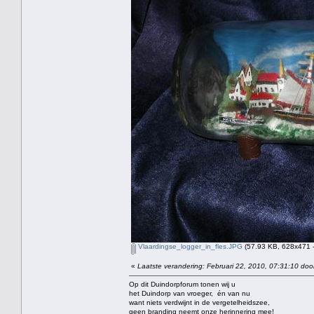
Vlaardingse_logger_in_fles.JPG
(57.93 KB, 628x471 -
«
Laatste verandering: Februari 22, 2010, 07:31:10 doo
Op dit Duindorpforum tonen wij u
het Duindorp van vroeger, én van nu
want niets verdwijnt in de vergetelheidszee,
geen branding neemt onze herinnering mee!