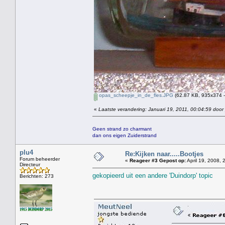
opas_scheepje_in_de_fles.JPG
(62.87 KB, 935x374 -
«
Laatste verandering: Januari 19, 2011, 00:04:59 door
Geen strand zo charmant
dan ons eigen Zuiderstrand
plu4
Re:Kijken naar.....Bootjes
Forum beheerder
«
Reageer #3 Gepost op:
April 19, 2008, 
Directeur
gekopieerd uit een andere 'Duindorp' topic
Berichten: 273