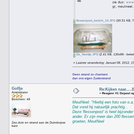
flessenpost_bericht_19.JPG
(30.51 KB, 7
De_Neeltje.JPG
(2.41 KB, 130x96 - beke
«
Laatste verandering: Januari 08, 2012, 1
Geen strand zo charmant
dan ons eigen Zuiderstrand
Golfje
Re:Kijken naar.....
Aministrator
«
Reageer #1 Gepost op
Berichten: 48
MeutNeel: "Hierbij een foto van o.a
Dat vond hij natuurlijk prachtig...
Deze 'flessenpost' is heel bijzond
ander. Er zijn meer dan 200 flessen
groeten, MeutNeel
Zee,duin en strand aan de Duindorpse
kant