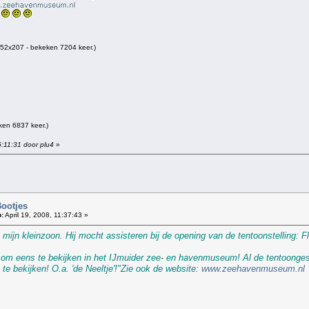
52x207 - bekeken 7204 keer.)
ken 6837 keer.)
5:11:31 door plu4
»
Bootjes
:
April 19, 2008, 11:37:43 »
. mijn kleinzoon. Hij mocht assisteren bij de opening van de tentoonstelling:
er om eens te bekijken in het IJmuider zee- en havenmuseum! Al de tentoong
 te bekijken! O.a. 'de Neeltje'!"Zie ook de website:
www.zeehavenmuseum.nl