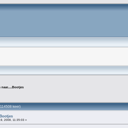
 naar.....Bootjes
n 114508 keer)
.Bootjes
19, 2008, 11:35:03 »