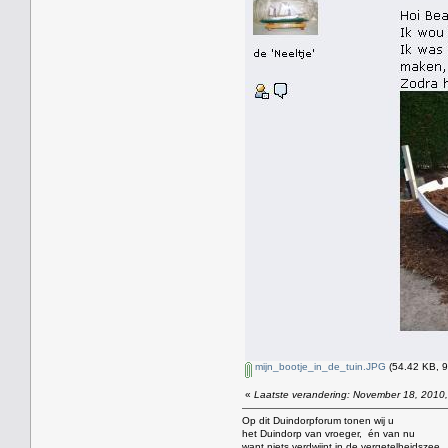
mijn_bootje_in_de_tuin.JPG
(54.42 KB, 9
«
Laatste verandering: November 18, 2010,
Op dit Duindorpforum tonen wij u
het Duindorp van vroeger, én van nu
want niets verdwijnt in de vergetelheidszee,