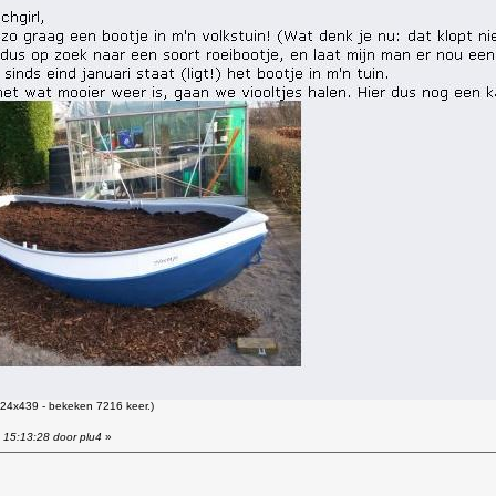
24x439 - bekeken 7216 keer.)
 15:13:28 door plu4
»