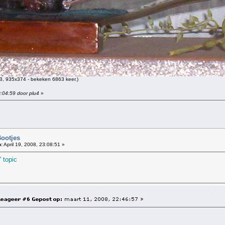
B, 935x374 - bekeken 6863 keer.)
0:04:59 door plu4
»
Bootjes
:
April 19, 2008, 23:08:51 »
' topic