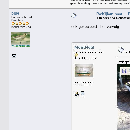
geen branding neemt onze herinnering mee
plu4
Re:Kijken naar.....
Forum beheerder
«
Reageer #4 Gepost op
Directeur
ook gekopieerd: het vervolg
Berichten: 273