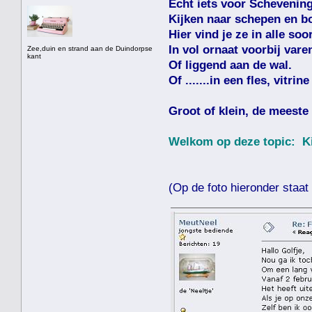
Echt iets voor Schevenin
Kijken naar schepen en bot
Hier vind je ze in alle so
In vol ornaat voorbij vare
Zee,duin en strand aan de Duindorpse
kant
Of liggend aan de wal.
Of .......in een fles, vitrine
Groot of klein, de meeste 
Welkom op deze topic: Kij
(Op de foto hieronder staat d