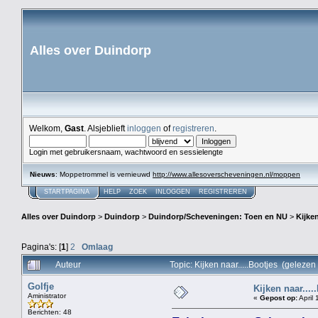
Alles over Duindorp
Welkom,
Gast
. Alsjeblieft
inloggen
of
registreren
.
Login met gebruikersnaam, wachtwoord en sessielengte
Nieuws
: Moppetrommel is vernieuwd
http://www.allesoverscheveningen.nl/moppen
STARTPAGINA
HELP
ZOEK
INLOGGEN
REGISTREREN
Alles over Duindorp
>
Duindorp
>
Duindorp/Scheveningen: Toen en NU
>
Kijken
Pagina's: [
1
]
2
Omlaag
Auteur
Topic: Kijken naar.....Bootjes (geleze
Golfje
Kijken naar....
Aministrator
«
Gepost op:
April 
Berichten: 48