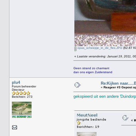
opas_scheepje_in_de_fles.JPG
(62.87 K
«
Laatste verandering: Januari 19, 2011, 0
Geen strand zo charmant
dan ons eigen Zuiderstrand
plu4
Re:Kijken naar.....
Forum beheerder
«
Reageer #3 Gepost op
Directeur
gekopieerd uit een andere 'Duindorp
Berichten: 273