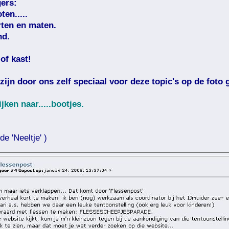
gers:
en.....
orten en maten.
nd.
 of kast!
zijn door ons zelf speciaal voor deze topic's op de foto 
ken naar.....bootjes.
e 'Neeltje' )