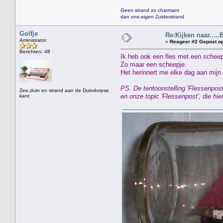
Geen strand zo charmant
dan ons eigen Zuiderstrand
Golfje
Re:Kijken naar.....
Aministrator
«
Reageer #2 Gepost op
Berichten: 48
Ik heb ook een fles met een schee
Zo maar een scheepje.
Het herinnert me elke dag aan mijn 
PS. De tentoonstelling 'Flessenpos
Zee,duin en strand aan de Duindorpse
en onze topic 'Flessenpost', die h
kant