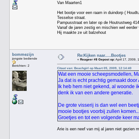
Van Maarten1
Het bootje voor een raam in duindorp ( Houdt
Tesselse straat. Hij w
Pampusstraat en later op de Houtrustweg 41
Vanaf de jaren zestig en mischien wel eerder 
Hij maakte ze uit balzehout
bommezijn
Re:Kijken naar.....Bootjes
jongste bediende
«
Reageer #8 Gepost op:
April 17, 2009, 
Berichten: 2
Citaat van: Beachgirl op Maart 05, 2009, 12:14:40
Wat een mooie scheepsmodellen, Maar
Ja dat is echt prachtig gemaakt door
Ik heb hem niet gekend, al woonde ik
denk ik van een andere generatie.
De grote visserij is dan wel een beet
mooie bootjes voorbij zullen komen....
Groetjes en tot een volgende keer 
Arie is een neef van mij al jaren niet gezien