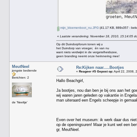
mijn_bloemenboot_nu.JPG
(41.17 KB, 889x357 - bek
«
Laatste verandering: November 18, 2010, 15:14:05 do
Op dit Duindorpforum tonen wij u
het Duindorp van vroeger, én van nu
want niets verdwijnt in de vergetelheidszee,
geen branding neemt onze herinnering mee!
MeutNeel
Re:Kijken naar.....Bootjes
jongste bediende
«
Reageer #5 Gepost op:
April 22, 2008, 
Berichten: 2
Hallo Beachgirl,
Ja bootjes, nou dan ben je bij ons aan het go
wij waren jaren geleden op vakantie in Engel
man uiteraard een Engels scheepje in gemaakt
de 'Neeltje'
Even over het museum: ik werk daar dus niet 
op de openingsuren! Maar je kunt wel een berich
gr, MeutNeel.