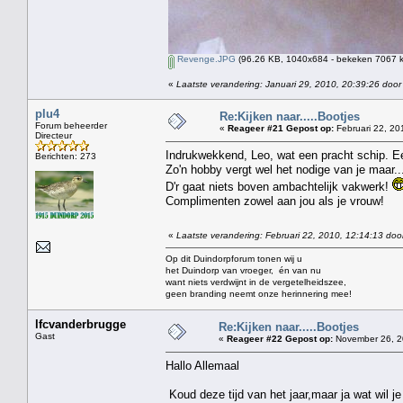
Revenge.JPG
(96.26 KB, 1040x684 - bekeken 7067 k
«
Laatste verandering: Januari 29, 2010, 20:39:26 door
plu4
Re:Kijken naar.....Bootjes
Forum beheerder
«
Reageer #21 Gepost op:
Februari 22, 20
Directeur
Indrukwekkend, Leo, wat een pracht schip. Een 
Berichten: 273
Zo'n hobby vergt wel het nodige van je maar...
D'r gaat niets boven ambachtelijk vakwerk!
Complimenten zowel aan jou als je vrouw!
«
Laatste verandering: Februari 22, 2010, 12:14:13 doo
Op dit Duindorpforum tonen wij u
het Duindorp van vroeger, én van nu
want niets verdwijnt in de vergetelheidszee,
geen branding neemt onze herinnering mee!
lfcvanderbrugge
Re:Kijken naar.....Bootjes
Gast
«
Reageer #22 Gepost op:
November 26, 2
Hallo Allemaal
Koud deze tijd van het jaar,maar ja wat wil j