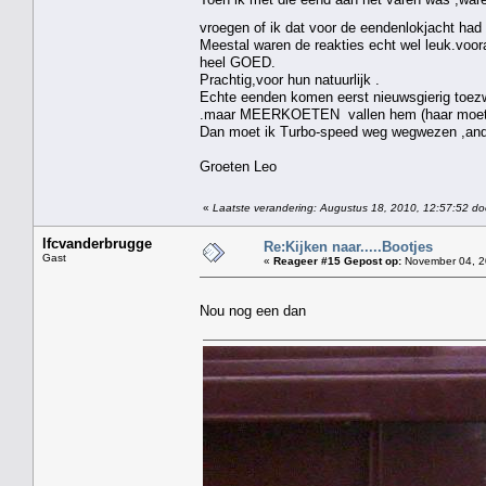
vroegen of ik dat voor de eendenlokjacht ha
Meestal waren de reakties echt wel leuk.voora
heel GOED.
Prachtig,voor hun natuurlijk .
Echte eenden komen eerst nieuwsgierig toezw
.maar MEERKOETEN vallen hem (haar moet ik
Dan moet ik Turbo-speed weg wegwezen ,anders
Groeten Leo
«
Laatste verandering: Augustus 18, 2010, 12:57:52 do
lfcvanderbrugge
Re:Kijken naar.....Bootjes
Gast
«
Reageer #15 Gepost op:
November 04, 2
Nou nog een dan