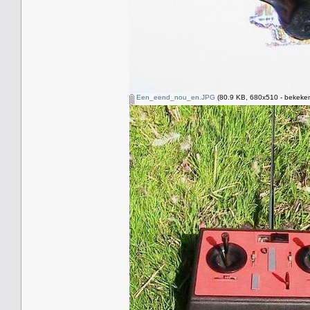
Een_eend_nou_en.JPG
(80.9 KB, 680x510 - bekeken