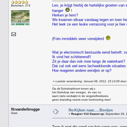
Leo, je krijgt hierbij de hartelijke groeten v
Berichten: 273
hanger
!
Herken je hem?
We kwamen elkaar vandaag tegen en toen he
Het leek ze een leuke verrassing voor je hie
(Foto inmiddels weer verwijderd
Wat je electronisch bestuurde eend betreft: ze
Ik vind het schitterend!!
Zit je daar dan ook mee langs de waterkant?
Dat zal ook wel eens lachwekkende situaties 
Hoe reageren andere eendjes er op?
«
Laatste verandering: Januari 08, 2012, 15:13:09 door
Op dit Duindorpforum tonen wij u
het Duindorp van vroeger, én van nu
want niets verdwijnt in de vergetelheidszee,
geen branding neemt onze herinnering mee!
lfcvanderbrugge
Re:Kijken naar.....Bootjes
Gast
«
Reageer #14 Gepost op:
September 29, 2
Toen ik met die eend aan het varen was ,ware