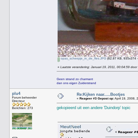
opas_scheepje_in_de_fles.JPG
(62.87 KB, 935x374 -
«
Laatste verandering: Januari 19, 2011, 00:04:59 door
Geen strand zo charmant
dan ons eigen Zuiderstrand
plu4
Re:Kijken naar.....Bootjes
Forum beheerder
«
Reageer #3 Gepost op:
April 19, 2008, 
Directeur
gekopieerd uit een andere 'Duindorp' topic
Berichten: 273