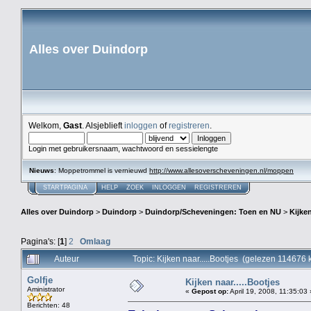
Alles over Duindorp
Welkom,
Gast
. Alsjeblieft
inloggen
of
registreren
.
Login met gebruikersnaam, wachtwoord en sessielengte
Nieuws
: Moppetrommel is vernieuwd
http://www.allesoverscheveningen.nl/moppen
STARTPAGINA
HELP
ZOEK
INLOGGEN
REGISTREREN
Alles over Duindorp
>
Duindorp
>
Duindorp/Scheveningen: Toen en NU
>
Kijken
Pagina's: [
1
]
2
Omlaag
Auteur
Topic: Kijken naar.....Bootjes (gelezen 114676 
Golfje
Kijken naar.....Bootjes
Aministrator
«
Gepost op:
April 19, 2008, 11:35:03 
Berichten: 48