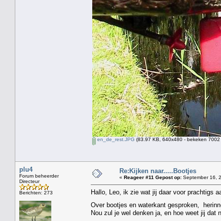
en_de_rest.JPG
(83.97 KB, 640x480 - bekeken 7002 
plu4
Re:Kijken naar.....Bootjes
Forum beheerder
«
Reageer #11 Gepost op:
September 16, 2
Directeur
Hallo, Leo, ik zie wat jij daar voor prachtigs
Berichten: 273
Over bootjes en waterkant gesproken, herinner
Nou zul je wel denken ja, en hoe weet jij dat 