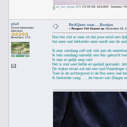
op_het_droge.JPG
(73.56 KB, 843x595 - bekeken 700
plu4
Re:Kijken naar.....Bootjes
Forum beheerder
«
Reageer #16 Gepost op:
November 29, 2
Directeur
Nou het ziet er naar uit dat jouw eend een tij
Berichten: 273
het weer wat lekkerder weer wordt aan de wat
Ik was vandaag zelf ook niet aan de waterkan
Ik heb vandaag namelijk een fles gekocht met
Ik was er gelijk weg van!
Het is met veel liefde en geduld gemaakt, dat 
De maker ervan zal wel een oud-Vlaardinger z
Toen ik de achtergrond in de fles eens wat be
Ik herkende vaag ..... de haven van Dieppe e