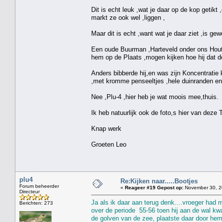
Dit is echt leuk ,wat je daar op de kop getikt 
markt ze ook wel ,liggen ,
Maar dit is echt ,want wat je daar ziet ,is ge
Een oude Buurman ,Harteveld onder ons Hout
hem op de Plaats ,mogen kijken hoe hij dat de
Anders bibberde hij,en was zijn Koncentratie k
,met kromme penseeltjes ,hele duinranden en 
Nee ,Plu-4 ,hier heb je wat moois mee,thuis.
Ik heb natuurlijk ook de foto,s hier van deze 
Knap werk
Groeten Leo
plu4
Re:Kijken naar.....Bootjes
Forum beheerder
«
Reageer #19 Gepost op:
November 30, 2
Directeur
Ja als ik daar aan terug denk....vroeger had 
Berichten: 273
over de periode 55-56 toen hij aan de wal kw
de golven van de zee, plaatste daar door hemz