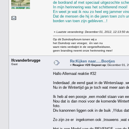
de bordrand af met speciaal uitgezochte schel
In mijn herinnering was het schitterend mooi!
En weet je wat ik nou zo heel erg jammer vin
Dat de mensen die hij in die jaren toen zo'n 
borden van toen zijn gebleven...!
«
Laatste verandering: December 01, 2012, 12:13:50 do
Op dit Duindorpforum tonen wij u
het Duindorp van vroeger, én van nu
want niets verdwijnt in de vergetelheidszee,
geen branding neemt onze herinnering mee!
lfcvanderbrugge
Re:Kijken naar.....Bootjes
Gast
«
Reageer #20 Gepost op:
December 01, 2
Hallo Allemaal reaktie #32
Inderdaad ,de eend gaat in de Winterslaap .we
Nu in de Wintertijd ga je toch wat meer aan de 
Ik heb al een poosje ,een model staan van e
Nou dat is dan mooi voor de komende Winterti
foto.
Div.kanonnen liggen ook in de buik ,!!!dus da
Zo zijn ze er ingekomen ook ,trouwens ,wat 
Het is een Model van de REVENGE ,van de Eng