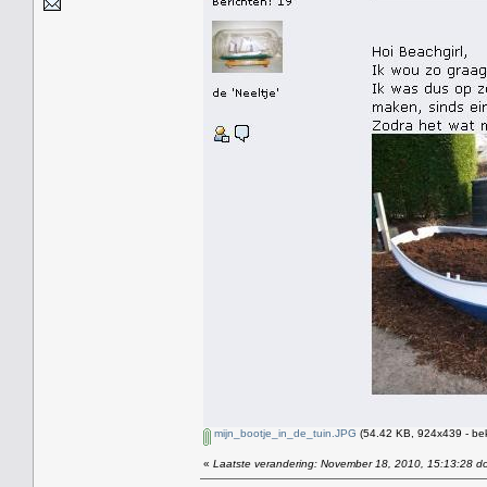
mijn_bootje_in_de_tuin.JPG
(54.42 KB, 924x439 - be
«
Laatste verandering: November 18, 2010, 15:13:28 do