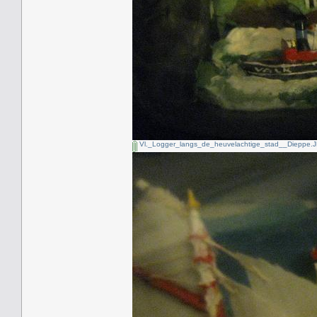
Vl._Logger_langs_de_heuvelachtige_stad__Dieppe.