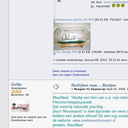
flessenpost_bericht_19.JPG
(30.51 KB, 752x207 - be
De_Neeltje.JPG
(2.41 KB, 130x96 - bekeken 6873 kee
«
Laatste verandering: Januari 08, 2012, 15:11:31 door
Geen strand zo charmant
dan ons eigen Zuiderstrand
Golfje
Re:Kijken naar.....Bootjes
Aministrator
«
Reageer #1 Gepost op:
April 19, 2008, 
Berichten: 48
MeutNeel: "Hierbij een foto van o.a. mijn klei
Flessescheepjesparade.
Dat vond hij natuurlijk prachtig...
Deze 'flessenpost' is heel bijzonder om eens
hebben een andere inhoud! De een nog mooier 
Zee,duin en strand aan de
de website:
www.zeehavenmuseum.nl
Duindorpse kant
groeten, MeutNeel