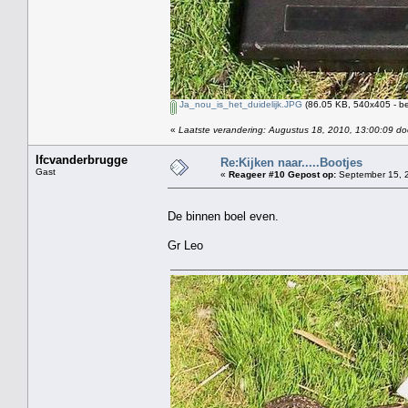
Ja_nou_is_het_duidelijk.JPG
(86.05 KB, 540x405 - be
«
Laatste verandering: Augustus 18, 2010, 13:00:09 do
lfcvanderbrugge
Re:Kijken naar.....Bootjes
Gast
«
Reageer #10 Gepost op:
September 15, 2
De binnen boel even.
Gr Leo