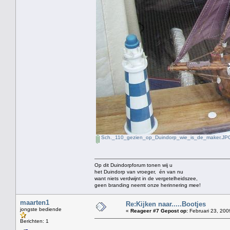
Sch._110_gezien_op_Duindorp_wie_is_de_maker.JP
Op dit Duindorpforum tonen wij u
het Duindorp van vroeger, én van nu
want niets verdwijnt in de vergetelheidszee,
geen branding neemt onze herinnering mee!
maarten1
Re:Kijken naar.....Bootjes
jongste bediende
«
Reageer #7 Gepost op:
Februari 23, 200
Berichten: 1