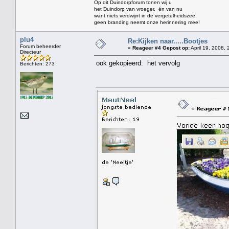
Op dit Duindorpforum tonen wij u
het Duindorp van vroeger, én van nu
want niets verdwijnt in de vergetelheidszee,
geen branding neemt onze herinnering mee!
plu4
Re:Kijken naar.....Bootjes
Forum beheerder
«
Reageer #4 Gepost op:
April 19, 2008, 
Directeur
ook gekopieerd: het vervolg
Berichten: 273