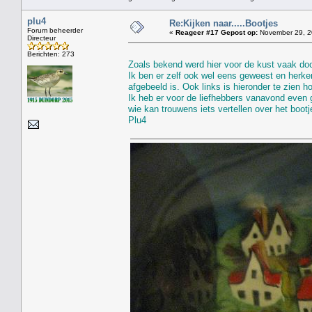
plu4
Re:Kijken naar.....Bootjes
Forum beheerder
«
Reageer #17 Gepost op:
November 29, 2
Directeur
Berichten: 273
Zoals bekend werd hier voor de kust vaak door
Ik ben er zelf ook wel eens geweest en herke
afgebeeld is. Ook links is hieronder te zien 
Ik heb er voor de liefhebbers vanavond even 
wie kan trouwens iets vertellen over het bootje
Plu4