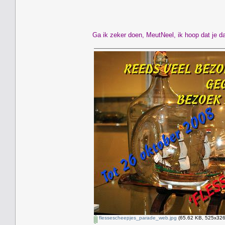
Ga ik zeker doen, MeutNeel, ik hoop dat je da
flessescheepjes_parade_web.jpg
(65.62 KB, 525x326 