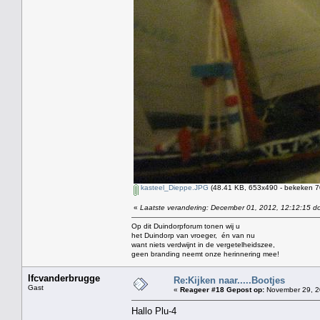
kasteel_Dieppe.JPG
(48.41 KB, 653x490 - bekeken 70
«
Laatste verandering: December 01, 2012, 12:12:15 do
Op dit Duindorpforum tonen wij u
het Duindorp van vroeger, én van nu
want niets verdwijnt in de vergetelheidszee,
geen branding neemt onze herinnering mee!
lfcvanderbrugge
Re:Kijken naar.....Bootjes
Gast
«
Reageer #18 Gepost op:
November 29, 2
Hallo Plu-4