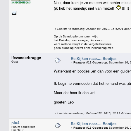
Nou, daar kom je zo meteen wel achter miss
(ik heb het namelijk niet van mezelf
!!!!!)
«
Laatste verandering: Januari 08, 2012, 15:12:24 door
Op dit Duindorpforum tonen wij u
het Duindorp van vroeger, én van nu
want niets verdwijnt in de vergetelheidszee,
geen branding neemt onze herinnering mee!
lfcvanderbrugge
Re:Kijken naar.....Bootjes
Gast
«
Reageer #12 Gepost op:
September 16, 2
Waterkant en bootjes ,en dan voor een gulde
Ik begin te vermoeden dat het iemand was ,di
Maar dat hoor ik dan wel.
groeten Leo
«
Laatste verandering: Februari 22, 2010, 12:12:44 doo
plu4
Re:Kijken naar.....Bootjes
Forum beheerder
«
Reageer #13 Gepost op:
September 16, 2
Directeur