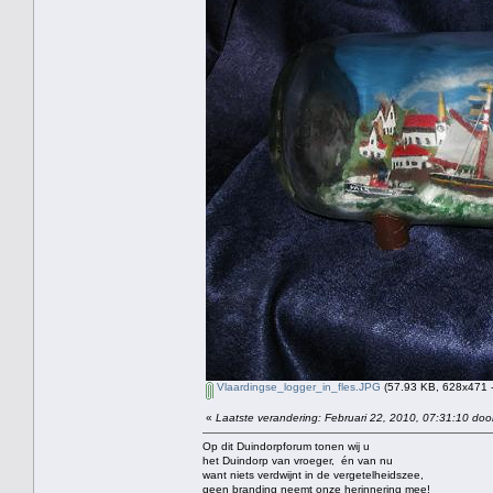
Vlaardingse_logger_in_fles.JPG
(57.93 KB, 628x471 -
«
Laatste verandering: Februari 22, 2010, 07:31:10 doo
Op dit Duindorpforum tonen wij u
het Duindorp van vroeger, én van nu
want niets verdwijnt in de vergetelheidszee,
geen branding neemt onze herinnering mee!