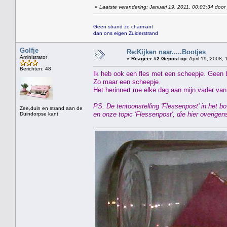
«
Laatste verandering: Januari 19, 2011, 00:03:34 door
Geen strand zo charmant
dan ons eigen Zuiderstrand
Golfje
Re:Kijken naar.....Bootjes
Aministrator
«
Reageer #2 Gepost op:
April 19, 2008, 
Berichten: 48
Ik heb ook een fles met een scheepje. Geen 
Zo maar een scheepje.
Het herinnert me elke dag aan mijn vader van 
PS. De tentoonstelling 'Flessenpost' in het
Zee,duin en strand aan de
en onze topic 'Flessenpost', die hier overig
Duindorpse kant