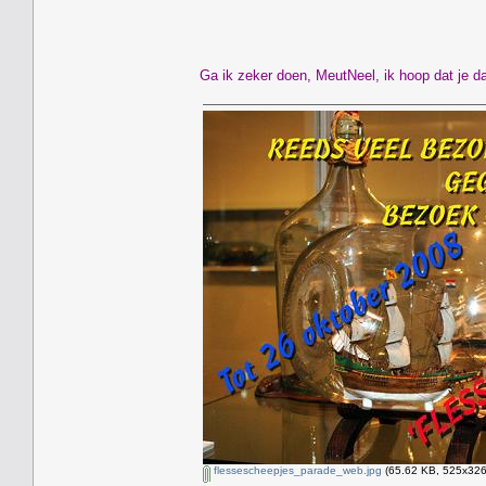
Ga ik zeker doen, MeutNeel, ik hoop dat je da
flessescheepjes_parade_web.jpg
(65.62 KB, 525x326 