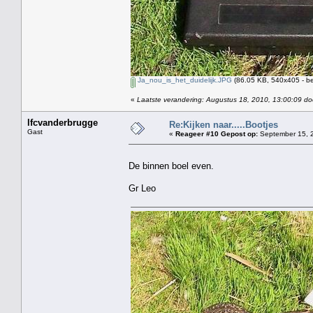
Ja_nou_is_het_duidelijk.JPG
(86.05 KB, 540x405 - be
«
Laatste verandering: Augustus 18, 2010, 13:00:09 do
lfcvanderbrugge
Re:Kijken naar.....Bootjes
Gast
«
Reageer #10 Gepost op:
September 15, 2
De binnen boel even.
Gr Leo