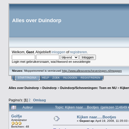
Alles over Duindorp
Welkom,
Gast
. Alsjeblieft
inloggen
of
registreren
.
Login met gebruikersnaam, wachtwoord en sessielengte
Nieuws
: Moppetrommel is vernieuwd
http://www.allesoverscheveningen.nl/moppen
STARTPAGINA
HELP
ZOEK
INLOGGEN
REGISTREREN
Alles over Duindorp
>
Duindorp
>
Duindorp/Scheveningen: Toen en NU
>
Kijken
Pagina's: [
1
]
2
Omlaag
Auteur
Topic: Kijken naar.....Bootjes (gelezen 114649 
Golfje
Kijken naar.....Bootjes
Aministrator
«
Gepost op:
April 19, 2008, 11:35:03 
Berichten: 48