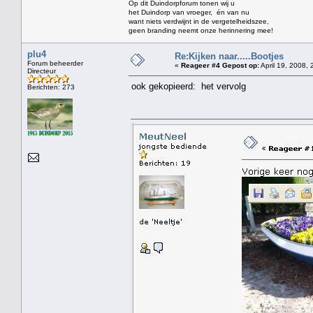
Op dit Duindorpforum tonen wij u
het Duindorp van vroeger, én van nu
want niets verdwijnt in de vergetelheidszee,
geen branding neemt onze herinnering mee!
plu4
Re:Kijken naar.....Bootjes
Forum beheerder
«
Reageer #4 Gepost op:
April 19, 2008, 
Directeur
ook gekopieerd: het vervolg
Berichten: 273