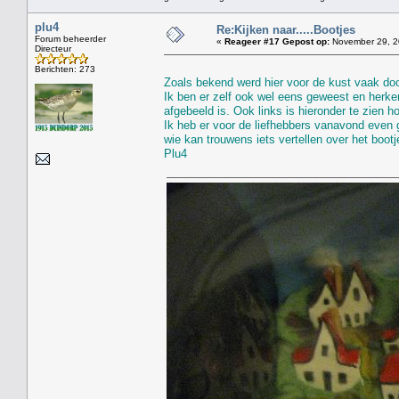
plu4
Re:Kijken naar.....Bootjes
Forum beheerder
«
Reageer #17 Gepost op:
November 29, 2
Directeur
Berichten: 273
Zoals bekend werd hier voor de kust vaak door
Ik ben er zelf ook wel eens geweest en herke
afgebeeld is. Ook links is hieronder te zien 
Ik heb er voor de liefhebbers vanavond even 
wie kan trouwens iets vertellen over het bootje
Plu4