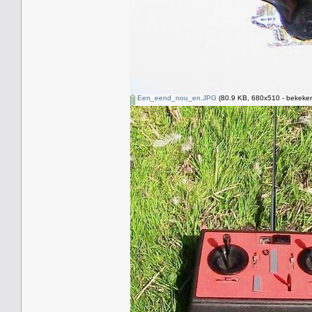
Een_eend_nou_en.JPG
(80.9 KB, 680x510 - bekeken