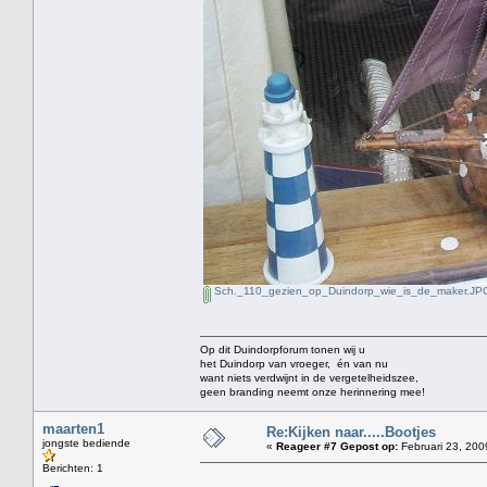
Sch._110_gezien_op_Duindorp_wie_is_de_maker.JP
Op dit Duindorpforum tonen wij u
het Duindorp van vroeger, én van nu
want niets verdwijnt in de vergetelheidszee,
geen branding neemt onze herinnering mee!
maarten1
Re:Kijken naar.....Bootjes
jongste bediende
«
Reageer #7 Gepost op:
Februari 23, 200
Berichten: 1