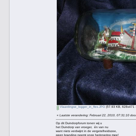
Vlaardingse_logger_in_fles.JPG
(57.93 KB, 628x471 -
«
Laatste verandering: Februari 22, 2010, 07:31:10 doo
Op dit Duindorpforum tonen wij u
het Duindorp van vroeger, én van nu
want niets verdwijnt in de vergetelheidszee,
geen branding neemt onze herinnering mee!