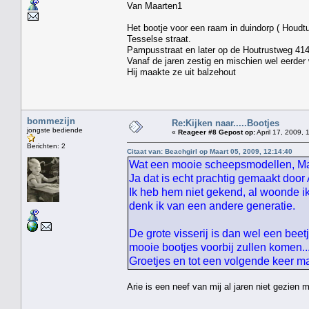
Van Maarten1
Het bootje voor een raam in duindorp ( Houdt
Tesselse straat. Hij w
Pampusstraat en later op de Houtrustweg 41
Vanaf de jaren zestig en mischien wel eerder 
Hij maakte ze uit balzehout
bommezijn
Re:Kijken naar.....Bootjes
jongste bediende
«
Reageer #8 Gepost op:
April 17, 2009, 
Berichten: 2
Citaat van: Beachgirl op Maart 05, 2009, 12:14:40
Wat een mooie scheepsmodellen, Maar
Ja dat is echt prachtig gemaakt door
Ik heb hem niet gekend, al woonde ik
denk ik van een andere generatie.
De grote visserij is dan wel een beet
mooie bootjes voorbij zullen komen....
Groetjes en tot een volgende keer 
Arie is een neef van mij al jaren niet gezien