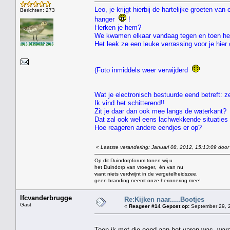
Leo, je krijgt hierbij de hartelijke groeten v
Berichten: 273
hanger
!
Herken je hem?
We kwamen elkaar vandaag tegen en toen he
Het leek ze een leuke verrassing voor je hie
(Foto inmiddels weer verwijderd
Wat je electronisch bestuurde eend betreft: ze
Ik vind het schitterend!!
Zit je daar dan ook mee langs de waterkant?
Dat zal ook wel eens lachwekkende situaties 
Hoe reageren andere eendjes er op?
«
Laatste verandering: Januari 08, 2012, 15:13:09 door
Op dit Duindorpforum tonen wij u
het Duindorp van vroeger, én van nu
want niets verdwijnt in de vergetelheidszee,
geen branding neemt onze herinnering mee!
lfcvanderbrugge
Re:Kijken naar.....Bootjes
Gast
«
Reageer #14 Gepost op:
September 29, 2
Toen ik met die eend aan het varen was ,ware