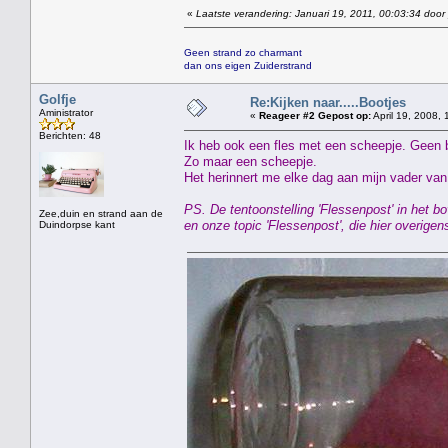
«
Laatste verandering: Januari 19, 2011, 00:03:34 door
Geen strand zo charmant
dan ons eigen Zuiderstrand
Golfje
Re:Kijken naar.....Bootjes
Aministrator
«
Reageer #2 Gepost op:
April 19, 2008, 
Berichten: 48
Ik heb ook een fles met een scheepje. Geen 
Zo maar een scheepje.
Het herinnert me elke dag aan mijn vader van 
PS. De tentoonstelling 'Flessenpost' in het
Zee,duin en strand aan de
en onze topic 'Flessenpost', die hier overig
Duindorpse kant