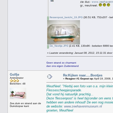
flessenpost_bericht_19.JPG
(30.51 KB, 752x207 - be
De_Neeltje.JPG
(2.41 KB, 130x96 - bekeken 6866 kee
«
Laatste verandering: Januari 08, 2012, 15:11:31 door
Geen strand zo charmant
dan ons eigen Zuiderstrand
Golfje
Re:Kijken naar.....Bootjes
Aministrator
«
Reageer #1 Gepost op:
April 19, 2008, 
Berichten: 48
MeutNeel: "Hierbij een foto van o.a. mijn klei
Flessescheepjesparade.
Dat vond hij natuurlijk prachtig...
Deze 'flessenpost' is heel bijzonder om eens
hebben een andere inhoud! De een nog mooier 
Zee,duin en strand aan de
de website:
www.zeehavenmuseum.nl
Duindorpse kant
groeten, MeutNeel