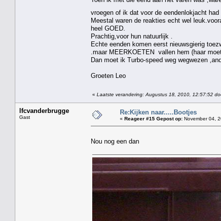
vroegen of ik dat voor de eendenlokjacht ha
Meestal waren de reakties echt wel leuk.voora
heel GOED.
Prachtig,voor hun natuurlijk .
Echte eenden komen eerst nieuwsgierig toezw
.maar MEERKOETEN vallen hem (haar moet ik
Dan moet ik Turbo-speed weg wegwezen ,anders
Groeten Leo
«
Laatste verandering: Augustus 18, 2010, 12:57:52 do
lfcvanderbrugge
Re:Kijken naar.....Bootjes
Gast
«
Reageer #15 Gepost op:
November 04, 2
Nou nog een dan