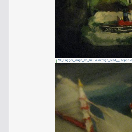
Vl._Logger_langs_de_heuvelachtige_stad__Dieppe.