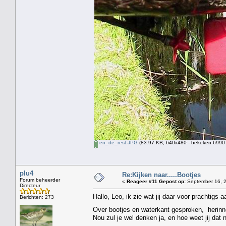
en_de_rest.JPG
(83.97 KB, 640x480 - bekeken 6990 
plu4
Re:Kijken naar.....Bootjes
Forum beheerder
«
Reageer #11 Gepost op:
September 16, 2
Directeur
Hallo, Leo, ik zie wat jij daar voor prachtigs
Berichten: 273
Over bootjes en waterkant gesproken, herinner
Nou zul je wel denken ja, en hoe weet jij dat 