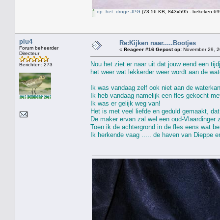
op_het_droge.JPG
(73.56 KB, 843x595 - bekeken 699
plu4
Re:Kijken naar.....Bootjes
Forum beheerder
«
Reageer #16 Gepost op:
November 29, 2
Directeur
Nou het ziet er naar uit dat jouw eend een tij
Berichten: 273
het weer wat lekkerder weer wordt aan de wat
Ik was vandaag zelf ook niet aan de waterkan
Ik heb vandaag namelijk een fles gekocht met
Ik was er gelijk weg van!
Het is met veel liefde en geduld gemaakt, dat 
De maker ervan zal wel een oud-Vlaardinger z
Toen ik de achtergrond in de fles eens wat be
Ik herkende vaag ..... de haven van Dieppe e