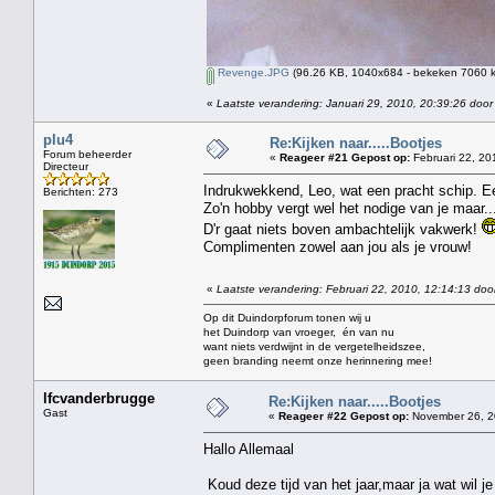
Revenge.JPG
(96.26 KB, 1040x684 - bekeken 7060 k
«
Laatste verandering: Januari 29, 2010, 20:39:26 door
plu4
Re:Kijken naar.....Bootjes
Forum beheerder
«
Reageer #21 Gepost op:
Februari 22, 20
Directeur
Indrukwekkend, Leo, wat een pracht schip. Een 
Berichten: 273
Zo'n hobby vergt wel het nodige van je maar...
D'r gaat niets boven ambachtelijk vakwerk!
Complimenten zowel aan jou als je vrouw!
«
Laatste verandering: Februari 22, 2010, 12:14:13 doo
Op dit Duindorpforum tonen wij u
het Duindorp van vroeger, én van nu
want niets verdwijnt in de vergetelheidszee,
geen branding neemt onze herinnering mee!
lfcvanderbrugge
Re:Kijken naar.....Bootjes
Gast
«
Reageer #22 Gepost op:
November 26, 2
Hallo Allemaal
Koud deze tijd van het jaar,maar ja wat wil j