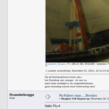
kasteel_Dieppe.JPG
(48.41 KB, 653x490 - bekeken 70
«
Laatste verandering: December 01, 2012, 12:12:15 do
Op dit Duindorpforum tonen wij u
het Duindorp van vroeger, én van nu
want niets verdwijnt in de vergetelheidszee,
geen branding neemt onze herinnering mee!
lfcvanderbrugge
Re:Kijken naar.....Bootjes
Gast
«
Reageer #18 Gepost op:
November 29, 2
Hallo Plu-4