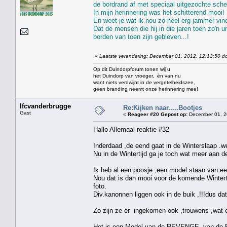
de bordrand af met speciaal uitgezochte schel
In mijn herinnering was het schitterend mooi!
En weet je wat ik nou zo heel erg jammer vin
Dat de mensen die hij in die jaren toen zo'n 
borden van toen zijn gebleven...!
«
Laatste verandering: December 01, 2012, 12:13:50 do
Op dit Duindorpforum tonen wij u
het Duindorp van vroeger, én van nu
want niets verdwijnt in de vergetelheidszee,
geen branding neemt onze herinnering mee!
lfcvanderbrugge
Re:Kijken naar.....Bootjes
Gast
«
Reageer #20 Gepost op:
December 01, 2
Hallo Allemaal reaktie #32
Inderdaad ,de eend gaat in de Winterslaap .we
Nu in de Wintertijd ga je toch wat meer aan de 
Ik heb al een poosje ,een model staan van e
Nou dat is dan mooi voor de komende Winterti
foto.
Div.kanonnen liggen ook in de buik ,!!!dus da
Zo zijn ze er ingekomen ook ,trouwens ,wat 
Het is een Model van de REVENGE ,van de Eng