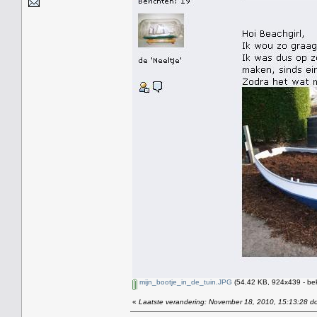
mijn_bootje_in_de_tuin.JPG
(54.42 KB, 924x439 - be
«
Laatste verandering: November 18, 2010, 15:13:28 do