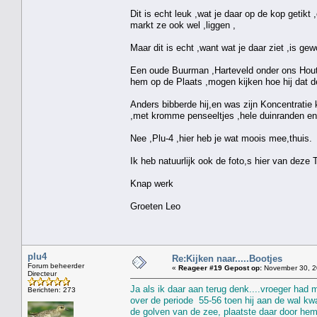
Dit is echt leuk ,wat je daar op de kop getikt 
markt ze ook wel ,liggen ,
Maar dit is echt ,want wat je daar ziet ,is ge
Een oude Buurman ,Harteveld onder ons Hout
hem op de Plaats ,mogen kijken hoe hij dat de
Anders bibberde hij,en was zijn Koncentratie k
,met kromme penseeltjes ,hele duinranden en 
Nee ,Plu-4 ,hier heb je wat moois mee,thuis.
Ik heb natuurlijk ook de foto,s hier van deze 
Knap werk
Groeten Leo
plu4
Re:Kijken naar.....Bootjes
Forum beheerder
«
Reageer #19 Gepost op:
November 30, 2
Directeur
Ja als ik daar aan terug denk....vroeger had 
Berichten: 273
over de periode 55-56 toen hij aan de wal kw
de golven van de zee, plaatste daar door hemz