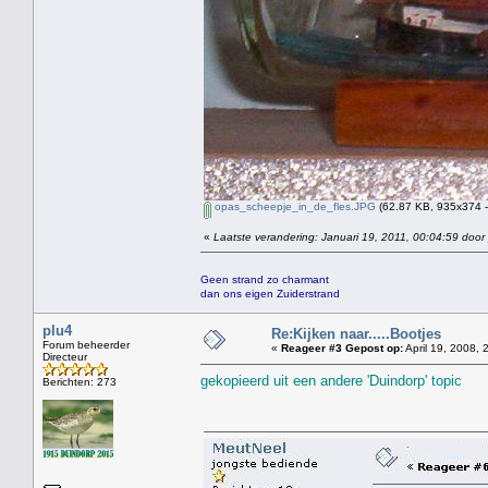
opas_scheepje_in_de_fles.JPG
(62.87 KB, 935x374 -
«
Laatste verandering: Januari 19, 2011, 00:04:59 door
Geen strand zo charmant
dan ons eigen Zuiderstrand
plu4
Re:Kijken naar.....Bootjes
Forum beheerder
«
Reageer #3 Gepost op:
April 19, 2008, 
Directeur
gekopieerd uit een andere 'Duindorp' topic
Berichten: 273