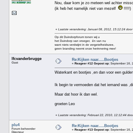
Nou, daar kom je zo meteen wel achter miss
(ik heb het namelijk niet van mezelf
!!!!!)
«
Laatste verandering: Januari 08, 2012, 15:12:24 door
Op dit Duindorpforum tonen wij u
het Duindorp van vroeger, én van nu
want niets verdwijnt in de vergetelheidszee,
geen branding neemt onze herinnering mee!
lfcvanderbrugge
Re:Kijken naar.....Bootjes
Gast
«
Reageer #12 Gepost op:
September 16, 2
Waterkant en bootjes ,en dan voor een gulde
Ik begin te vermoeden dat het iemand was ,di
Maar dat hoor ik dan wel.
groeten Leo
«
Laatste verandering: Februari 22, 2010, 12:12:44 doo
plu4
Re:Kijken naar.....Bootjes
Forum beheerder
«
Reageer #13 Gepost op:
September 16, 2
Directeur