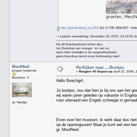
mijn_bloemenboot_nu.JPG
(41.17 KB, 889x357 - bek
«
Laatste verandering: November 18, 2010, 15:14:05 do
Op dit Duindorpforum tonen wij u
het Duindorp van vroeger, én van nu
want niets verdwijnt in de vergetelheidszee,
geen branding neemt onze herinnering mee!
MeutNeel
Re:Kijken naar.....Bootjes
jongste bediende
«
Reageer #5 Gepost op:
April 22, 2008, 
Berichten: 2
Hallo Beachgirl,
Ja bootjes, nou dan ben je bij ons aan het go
wij waren jaren geleden op vakantie in Engel
man uiteraard een Engels scheepje in gemaakt
de 'Neeltje'
Even over het museum: ik werk daar dus niet 
op de openingsuren! Maar je kunt wel een berich
gr, MeutNeel.