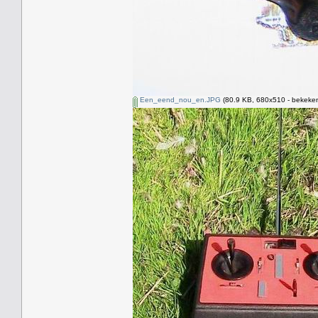
Een_eend_nou_en.JPG
(80.9 KB, 680x510 - bekeken