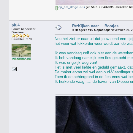
op_het_droge.JPG
(73.56 KB, 843x595 - bekeken 696
plu4
Re:Kijken naar.....Bootjes
Forum beheerder
«
Reageer #16 Gepost op:
November 29, 2
Directeur
Nou het ziet er naar uit dat jouw eend een tij
Berichten: 273
het weer wat lekkerder weer wordt aan de wat
Ik was vandaag zelf ook niet aan de waterkan
Ik heb vandaag namelijk een fles gekocht met
Ik was er gelijk weg van!
Het is met veel liefde en geduld gemaakt, dat 
De maker ervan zal wel een oud-Vlaardinger z
Toen ik de achtergrond in de fles eens wat be
Ik herkende vaag ..... de haven van Dieppe e