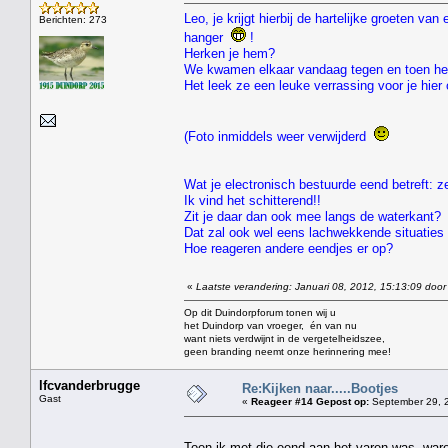
Leo, je krijgt hierbij de hartelijke groeten v
Berichten: 273
hanger
!
Herken je hem?
We kwamen elkaar vandaag tegen en toen he
Het leek ze een leuke verrassing voor je hie
(Foto inmiddels weer verwijderd
Wat je electronisch bestuurde eend betreft: ze
Ik vind het schitterend!!
Zit je daar dan ook mee langs de waterkant?
Dat zal ook wel eens lachwekkende situaties 
Hoe reageren andere eendjes er op?
«
Laatste verandering: Januari 08, 2012, 15:13:09 door
Op dit Duindorpforum tonen wij u
het Duindorp van vroeger, én van nu
want niets verdwijnt in de vergetelheidszee,
geen branding neemt onze herinnering mee!
lfcvanderbrugge
Re:Kijken naar.....Bootjes
Gast
«
Reageer #14 Gepost op:
September 29, 2
Toen ik met die eend aan het varen was ,ware