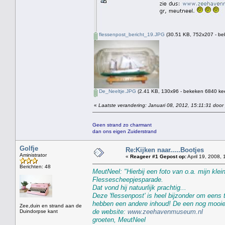
flessenpost_bericht_19.JPG
(30.51 KB, 752x207 - bek
De_Neeltje.JPG
(2.41 KB, 130x96 - bekeken 6840 kee
«
Laatste verandering: Januari 08, 2012, 15:11:31 door
Geen strand zo charmant
dan ons eigen Zuiderstrand
Golfje
Re:Kijken naar.....Bootjes
Aministrator
«
Reageer #1 Gepost op:
April 19, 2008, 
Berichten: 48
MeutNeel: "Hierbij een foto van o.a. mijn klei
Flessescheepjesparade.
Dat vond hij natuurlijk prachtig...
Deze 'flessenpost' is heel bijzonder om eens
hebben een andere inhoud! De een nog mooier 
Zee,duin en strand aan de
de website:
www.zeehavenmuseum.nl
Duindorpse kant
groeten, MeutNeel