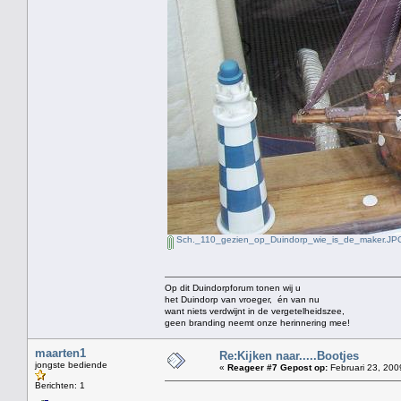
Sch._110_gezien_op_Duindorp_wie_is_de_maker.JP
Op dit Duindorpforum tonen wij u
het Duindorp van vroeger, én van nu
want niets verdwijnt in de vergetelheidszee,
geen branding neemt onze herinnering mee!
maarten1
Re:Kijken naar.....Bootjes
jongste bediende
«
Reageer #7 Gepost op:
Februari 23, 200
Berichten: 1