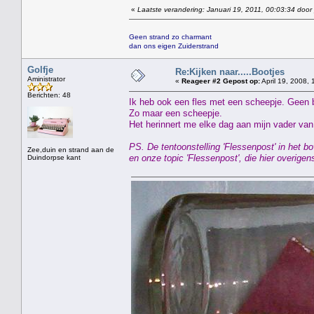
«
Laatste verandering: Januari 19, 2011, 00:03:34 door
Geen strand zo charmant
dan ons eigen Zuiderstrand
Golfje
Re:Kijken naar.....Bootjes
Aministrator
«
Reageer #2 Gepost op:
April 19, 2008, 
Berichten: 48
Ik heb ook een fles met een scheepje. Geen 
Zo maar een scheepje.
Het herinnert me elke dag aan mijn vader van 
PS. De tentoonstelling 'Flessenpost' in het
Zee,duin en strand aan de
en onze topic 'Flessenpost', die hier overig
Duindorpse kant