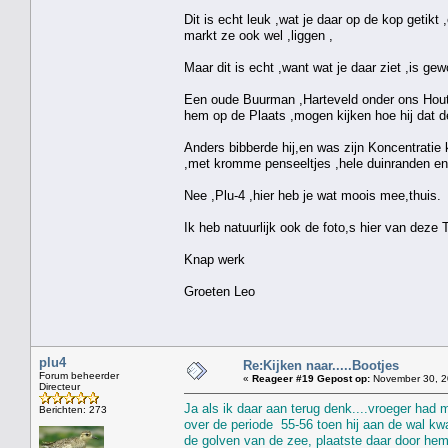
Dit is echt leuk ,wat je daar op de kop getikt 
markt ze ook wel ,liggen ,
Maar dit is echt ,want wat je daar ziet ,is ge
Een oude Buurman ,Harteveld onder ons Hout
hem op de Plaats ,mogen kijken hoe hij dat de
Anders bibberde hij,en was zijn Koncentratie k
,met kromme penseeltjes ,hele duinranden en 
Nee ,Plu-4 ,hier heb je wat moois mee,thuis.
Ik heb natuurlijk ook de foto,s hier van deze 
Knap werk
Groeten Leo
plu4
Re:Kijken naar.....Bootjes
Forum beheerder
«
Reageer #19 Gepost op:
November 30, 2
Directeur
Ja als ik daar aan terug denk....vroeger had 
Berichten: 273
over de periode 55-56 toen hij aan de wal kw
de golven van de zee, plaatste daar door hemz