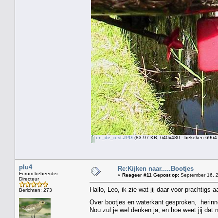
en_de_rest.JPG
(83.97 KB, 640x480 - bekeken 6964 
plu4
Re:Kijken naar.....Bootjes
Forum beheerder
«
Reageer #11 Gepost op:
September 16, 2
Directeur
Hallo, Leo, ik zie wat jij daar voor prachtigs
Berichten: 273
Over bootjes en waterkant gesproken, herinner
Nou zul je wel denken ja, en hoe weet jij dat 