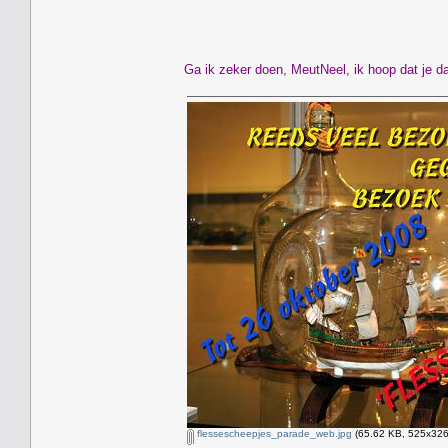
Ga ik zeker doen, MeutNeel, ik hoop dat je da
flessescheepjes_parade_web.jpg
(65.62 KB, 525x326 