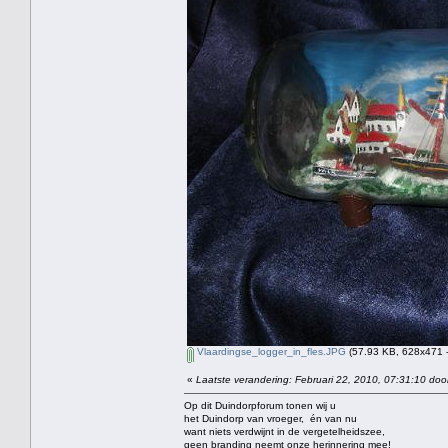
Vlaardingse_logger_in_fles.JPG
(57.93 KB, 628x471 -
«
Laatste verandering: Februari 22, 2010, 07:31:10 doo
Op dit Duindorpforum tonen wij u
het Duindorp van vroeger, én van nu
want niets verdwijnt in de vergetelheidszee,
geen branding neemt onze herinnering mee!