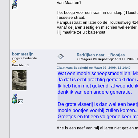
Van Maarten1
Het bootje voor een raam in duindorp ( Houdt
Tesselse straat. Hij w
Pampusstraat en later op de Houtrustweg 41
Vanaf de jaren zestig en mischien wel eerder 
Hij maakte ze uit balzehout
bommezijn
Re:Kijken naar.....Bootjes
jongste bediende
«
Reageer #8 Gepost op:
April 17, 2009, 
Berichten: 2
Citaat van: Beachgirl op Maart 05, 2009, 12:14:40
Wat een mooie scheepsmodellen, Maar
Ja dat is echt prachtig gemaakt door
Ik heb hem niet gekend, al woonde ik
denk ik van een andere generatie.
De grote visserij is dan wel een beet
mooie bootjes voorbij zullen komen....
Groetjes en tot een volgende keer 
Arie is een neef van mij al jaren niet gezien