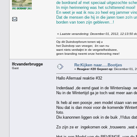
de bordrand af met speciaal uitgezochte schel
In mijn herinnering was het schitterend mooi!
En weet je wat ik nou zo heel erg jammer vin
Dat de mensen die hij in die jaren toen zo'n 
borden van toen zijn gebleven...!
«
Laatste verandering: December 01, 2012, 12:13:50 do
Op dit Duindorpforum tonen wij u
het Duindorp van vroeger, én van nu
want niets verdwijnt in de vergetelheidszee,
geen branding neemt onze herinnering mee!
lfcvanderbrugge
Re:Kijken naar.....Bootjes
Gast
«
Reageer #20 Gepost op:
December 01, 2
Hallo Allemaal reaktie #32
Inderdaad ,de eend gaat in de Winterslaap .we
Nu in de Wintertijd ga je toch wat meer aan de 
Ik heb al een poosje ,een model staan van e
Nou dat is dan mooi voor de komende Winterti
foto.
Div.kanonnen liggen ook in de buik ,!!!dus da
Zo zijn ze er ingekomen ook ,trouwens ,wat 
Het is een Model van de REVENGE ,van de Eng