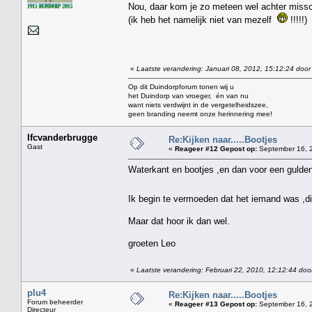
Nou, daar kom je zo meteen wel achter miss
(ik heb het namelijk niet van mezelf
!!!!!)
«
Laatste verandering: Januari 08, 2012, 15:12:24 door
Op dit Duindorpforum tonen wij u
het Duindorp van vroeger, én van nu
want niets verdwijnt in de vergetelheidszee,
geen branding neemt onze herinnering mee!
lfcvanderbrugge
Re:Kijken naar.....Bootjes
Gast
«
Reageer #12 Gepost op:
September 16, 2
Waterkant en bootjes ,en dan voor een gulde
Ik begin te vermoeden dat het iemand was ,di
Maar dat hoor ik dan wel.
groeten Leo
«
Laatste verandering: Februari 22, 2010, 12:12:44 doo
plu4
Re:Kijken naar.....Bootjes
Forum beheerder
«
Reageer #13 Gepost op:
September 16, 2
Directeur