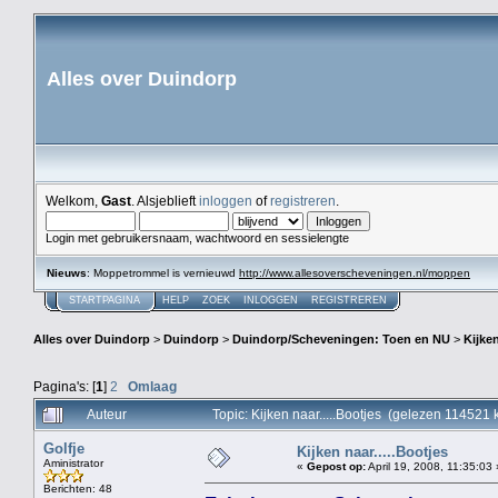
Alles over Duindorp
Welkom,
Gast
. Alsjeblieft
inloggen
of
registreren
.
Login met gebruikersnaam, wachtwoord en sessielengte
Nieuws
: Moppetrommel is vernieuwd
http://www.allesoverscheveningen.nl/moppen
STARTPAGINA
HELP
ZOEK
INLOGGEN
REGISTREREN
Alles over Duindorp
>
Duindorp
>
Duindorp/Scheveningen: Toen en NU
>
Kijken
Pagina's: [
1
]
2
Omlaag
Auteur
Topic: Kijken naar.....Bootjes (gelezen 114521 
Golfje
Kijken naar.....Bootjes
Aministrator
«
Gepost op:
April 19, 2008, 11:35:03 
Berichten: 48