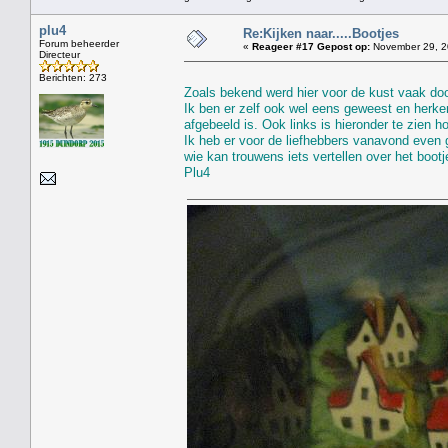
plu4
Re:Kijken naar.....Bootjes
Forum beheerder
«
Reageer #17 Gepost op:
November 29, 2
Directeur
Berichten: 273
Zoals bekend werd hier voor de kust vaak door
Ik ben er zelf ook wel eens geweest en herke
afgebeeld is. Ook links is hieronder te zien 
Ik heb er voor de liefhebbers vanavond even 
wie kan trouwens iets vertellen over het bootje
Plu4