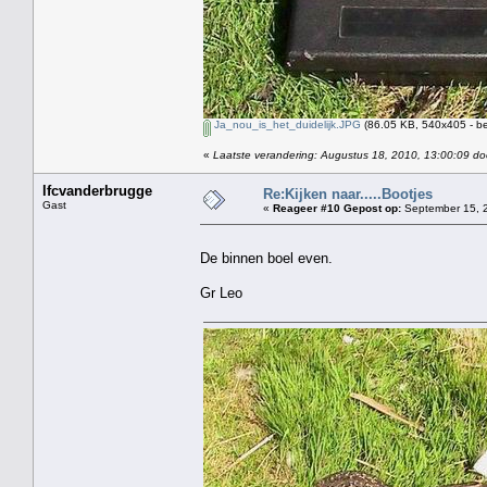
Ja_nou_is_het_duidelijk.JPG
(86.05 KB, 540x405 - be
«
Laatste verandering: Augustus 18, 2010, 13:00:09 do
lfcvanderbrugge
Re:Kijken naar.....Bootjes
Gast
«
Reageer #10 Gepost op:
September 15, 2
De binnen boel even.
Gr Leo