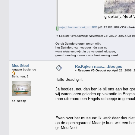
mijn_bloemenboot_nu.JPG
(41.17 KB, 889x357 - bek
«
Laatste verandering: November 18, 2010, 15:14:05 do
Op dit Duindorpforum tonen wij u
het Duindorp van vroeger, én van nu
want niets verdwijnt in de vergetelheidszee,
geen branding neemt onze herinnering mee!
MeutNeel
Re:Kijken naar.....Bootjes
jongste bediende
«
Reageer #5 Gepost op:
April 22, 2008, 
Berichten: 2
Hallo Beachgirl,
Ja bootjes, nou dan ben je bij ons aan het go
wij waren jaren geleden op vakantie in Engel
man uiteraard een Engels scheepje in gemaakt
de 'Neeltje'
Even over het museum: ik werk daar dus niet 
op de openingsuren! Maar je kunt wel een berich
gr, MeutNeel.