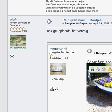
Op dit Duindorpforum tonen wij u
het Duindorp van vroeger, én van nu
want niets verdwijnt in de vergetelheidszee,
geen branding neemt onze herinnering mee!
plu4
Re:Kijken naar.....Bootjes
Forum beheerder
«
Reageer #4 Gepost op:
April 19, 2008, 
Directeur
ook gekopieerd: het vervolg
Berichten: 273