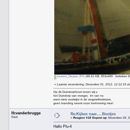
kasteel_Dieppe.JPG
(48.41 KB, 653x490 - bekeken 69
«
Laatste verandering: December 01, 2012, 12:12:15 do
Op dit Duindorpforum tonen wij u
het Duindorp van vroeger, én van nu
want niets verdwijnt in de vergetelheidszee,
geen branding neemt onze herinnering mee!
lfcvanderbrugge
Re:Kijken naar.....Bootjes
Gast
«
Reageer #18 Gepost op:
November 29, 2
Hallo Plu-4