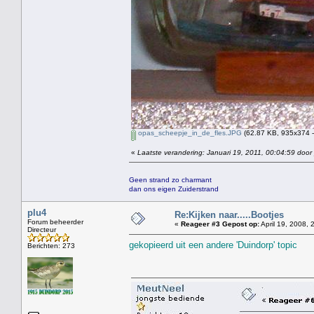
opas_scheepje_in_de_fles.JPG
(62.87 KB, 935x374 -
«
Laatste verandering: Januari 19, 2011, 00:04:59 door
Geen strand zo charmant
dan ons eigen Zuiderstrand
plu4
Re:Kijken naar.....Bootjes
Forum beheerder
«
Reageer #3 Gepost op:
April 19, 2008, 
Directeur
gekopieerd uit een andere 'Duindorp' topic
Berichten: 273