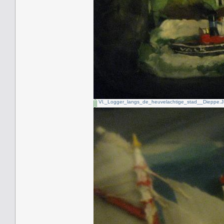
Vl._Logger_langs_de_heuvelachtige_stad__Dieppe.