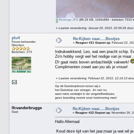
Revenge.JPG
(96.26 KB, 1040x684 - bekeken 7033 k
«
Laatste verandering: Januari 29, 2010, 20:39:26 door
plu4
Re:Kijken naar.....Bootjes
Forum beheerder
«
Reageer #21 Gepost op:
Februari 22, 20
Directeur
Indrukwekkend, Leo, wat een pracht schip. Een 
Berichten: 273
Zo'n hobby vergt wel het nodige van je maar...
D'r gaat niets boven ambachtelijk vakwerk!
Complimenten zowel aan jou als je vrouw!
«
Laatste verandering: Februari 22, 2010, 12:14:13 doo
Op dit Duindorpforum tonen wij u
het Duindorp van vroeger, én van nu
want niets verdwijnt in de vergetelheidszee,
geen branding neemt onze herinnering mee!
lfcvanderbrugge
Re:Kijken naar.....Bootjes
Gast
«
Reageer #22 Gepost op:
November 26, 2
Hallo Allemaal
Koud deze tijd van het jaar,maar ja wat wil j