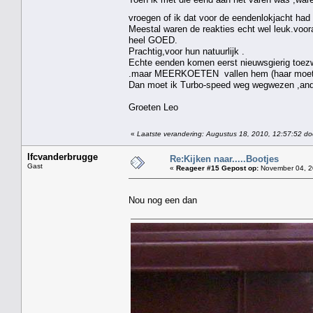
vroegen of ik dat voor de eendenlokjacht ha
Meestal waren de reakties echt wel leuk.voora
heel GOED.
Prachtig,voor hun natuurlijk .
Echte eenden komen eerst nieuwsgierig toezw
.maar MEERKOETEN vallen hem (haar moet ik
Dan moet ik Turbo-speed weg wegwezen ,anders
Groeten Leo
«
Laatste verandering: Augustus 18, 2010, 12:57:52 do
lfcvanderbrugge
Re:Kijken naar.....Bootjes
Gast
«
Reageer #15 Gepost op:
November 04, 2
Nou nog een dan