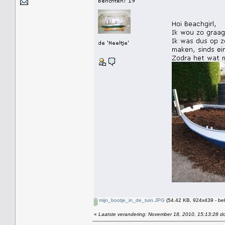
mijn_bootje_in_de_tuin.JPG
(54.42 KB, 924x439 - be
«
Laatste verandering: November 18, 2010, 15:13:28 do