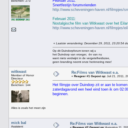
Februari 2011:
Berichten: 273
Snertfestijn forumvrienden
http://www.scheveningen-haven.nl/filmpjes/s
Februari 2011:
Nostalgische film van Witkwast over het Eila
http://www.scheveningen-haven.nl/filmpjes/e
«
Laatste verandering: December 29, 2011, 23:20:54 do
Op dit Duindorpforum tonen wij u
het Duindorp van vroeger, én van nu
want niets verdwijnt in de vergetelheidszee,
geen branding neemt onze herinnering mee!
witkwast
Re:Films van Witkwast e.a.
Member of Honor
«
Reageer #1 Gepost op:
Juli 21, 2011, 2
Directeur
Het filmpje over Duindorp zit er aan te komen
Berichten: 144
zaterdagavond een heel eind toen ik om 02:00 
beginnen.
Alles is zoals het moet zijn
mick bal
Re:Films van Witkwast e.a.
Assistent
«
Reageer #2 Gepost op:
Augustus 11, 201