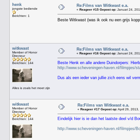
henk
Re:Films van Witkwast e.a.
jongste bediende
«
Reageer #15 Gepost op:
Januari 24, 201
Berichten: 1
Beste Witkwast (was ik ook nu een grijs kopp
witkwast
Re:Films van Witkwast e.a.
Member of Honor
«
Reageer #16 Gepost op:
Januari 24, 201
Directeur
Beste Henk en alle andere Duindorpers: Hierbi
Berichten: 144
http://www.scheveningen-haven.nl/filmpjes/
Dus als een ieder van jullie zich eens wil ve
Alles is zoals het moet zijn
witkwast
Re:Films van Witkwast e.a.
Member of Honor
«
Reageer #17 Gepost op:
April 26, 2013,
Directeur
Eindelijk hier is ie dan het laatste deel v/d Bo
Berichten: 144
http://www.scheveningen-haven.nl/filmpjes/