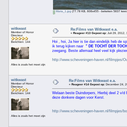
Maria_1.jpg
(77.78 KB, 608x455 - bekeken 5837 keer.
witkwast
Re:Films van Witkwast e.a.
Member of Honor
«
Reageer #13 Gepost op:
Juli 29, 2012, 
Directeur
Hoi , hoi, Ja hier is tie dan eindelijk heb de
Berichten: 144
ik terug kijken naar
" DE TOCHT DER TOC
zeegang. Beste allemaal heel veel kijk plezie
http://www.scheveningen-haven.nl/filmpjes
Alles is zoals het moet zijn
witkwast
Re:Films van Witkwast e.a.
Member of Honor
«
Reageer #14 Gepost op:
December 24, 2
Directeur
Welaan beste Duindorpers, Hierbij deel 2 v/d
Berichten: 144
deze donkere dagen voor Kerst.
http://www.scheveningen-haven.nl/filmpjes/b
Alles is zoals het moet zijn