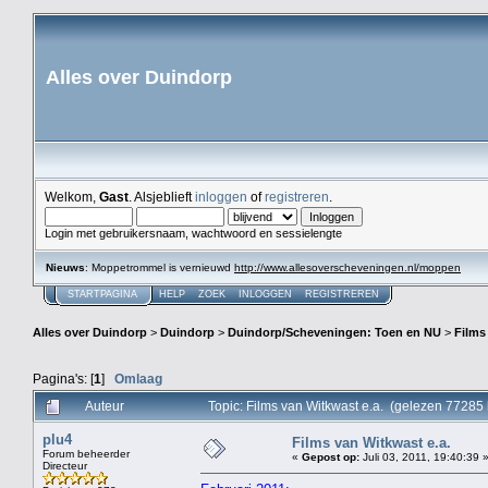
Alles over Duindorp
Welkom,
Gast
. Alsjeblieft
inloggen
of
registreren
.
Login met gebruikersnaam, wachtwoord en sessielengte
Nieuws
: Moppetrommel is vernieuwd
http://www.allesoverscheveningen.nl/moppen
STARTPAGINA
HELP
ZOEK
INLOGGEN
REGISTREREN
Alles over Duindorp
>
Duindorp
>
Duindorp/Scheveningen: Toen en NU
>
Films
Pagina's: [
1
]
Omlaag
Auteur
Topic: Films van Witkwast e.a. (gelezen 77285 
plu4
Films van Witkwast e.a.
Forum beheerder
«
Gepost op:
Juli 03, 2011, 19:40:39 
Directeur