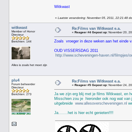
Witkwast
«
Laatste verandering: November 05, 2011, 22:21:48 do
witkwast
Re:Films van Witkwast e.a.
Member of Honor
«
Reageer #4 Gepost op:
November 20, 20
Directeur
Zoals vroeger in deze weken aan het einde v/
Berichten: 144
OUD VISSERSDAG 2011
http://www.scheveningen-haven.nl/filmpjes/
Alles is zoals het moet zijn
plu4
Re:Films van Witkwast e.a.
Forum beheerder
«
Reageer #5 Gepost op:
November 24, 201
Directeur
Ja we zijn erg blij met je films Witkwast, en h
Berichten: 273
Misschien zou je hieronder ook nog wat van j
uitgebreide
www.allesoverscheveningen.nl
we
Ja........het is hier echt genieten!!!!