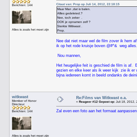
Citaat van: Prop op Juli 14, 2012, 22:18:15
Berichten: 144
Maar Man ,dat is balen.
Allles gedeleted.?
Nee, toch zeker .
OOK je opnamen zelf ?
Sterkte Witkwast .
Alles is zoals het moet zijn
Prop.
Nee dat niet maar wel de film zover ik hem af
ik op het rode kruisje boven @#^& weg alles
Nou mannen,
Het heugelijke feit is geschied de film is af.
gezien en elke keer als ik weer kijk zie ik e
bijna iedereen komt in beeld ondanks de dei
witkwast
Re:Films van Witkwast e.a.
Member of Honor
«
Reageer #12 Gepost op:
Juli 18, 2012, 
Directeur
Zal even een foto aan het formaat aanpassen
Berichten: 144
" HEE 
Alles is zoals het moet zijn