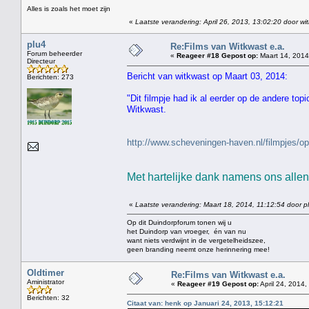
Alles is zoals het moet zijn
«
Laatste verandering: April 26, 2013, 13:02:20 door wi
plu4
Re:Films van Witkwast e.a.
Forum beheerder
«
Reageer #18 Gepost op:
Maart 14, 2014
Directeur
Bericht van witkwast op Maart 03, 2014:
Berichten: 273
"Dit filmpje had ik al eerder op de andere top
Witkwast.
http://www.scheveningen-haven.nl/filmpjes
Met hartelijke dank namens ons allen 
«
Laatste verandering: Maart 18, 2014, 11:12:54 door p
Op dit Duindorpforum tonen wij u
het Duindorp van vroeger, én van nu
want niets verdwijnt in de vergetelheidszee,
geen branding neemt onze herinnering mee!
Oldtimer
Re:Films van Witkwast e.a.
Aministrator
«
Reageer #19 Gepost op:
April 24, 2014,
Berichten: 32
Citaat van: henk op Januari 24, 2013, 15:12:21