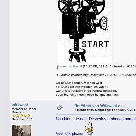
start_de_film.gif
(15.32 KB, 182x246 - bekeken 6135 k
«
Laatste verandering: December 11, 2012, 19:03:44 d
Op dit Duindorpforum tonen wij u
het Duindorp van vroeger, én van nu
want niets verdwijnt in de vergetelheidszee,
geen branding neemt onze herinnering mee!
witkwast
Re:Films van Witkwast e.a.
Member of Honor
«
Reageer #6 Gepost op:
Februari 07, 201
Directeur
Nou hier is ie dan, De werkzaamheden aan of
Berichten: 144
Veel kijk plezier