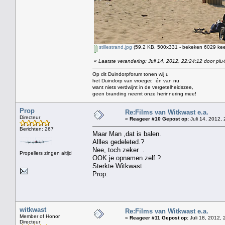
stillestrand.jpg
(59.2 KB, 500x331 - bekeken 6029 keer
«
Laatste verandering: Juli 14, 2012, 22:24:12 door plu
Op dit Duindorpforum tonen wij u
het Duindorp van vroeger, én van nu
want niets verdwijnt in de vergetelheidszee,
geen branding neemt onze herinnering mee!
Prop
Re:Films van Witkwast e.a.
Directeur
«
Reageer #10 Gepost op:
Juli 14, 2012, 
Berichten: 267
Maar Man ,dat is balen.
Allles gedeleted.?
Nee, toch zeker .
Propellers zingen altijd
OOK je opnamen zelf ?
Sterkte Witkwast .
Prop.
witkwast
Re:Films van Witkwast e.a.
Member of Honor
«
Reageer #11 Gepost op:
Juli 18, 2012, 
Directeur