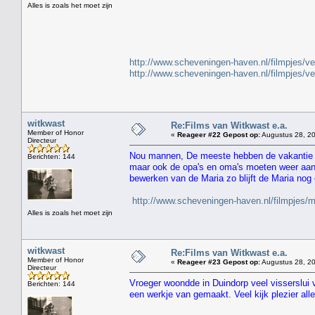
Alles is zoals het moet zijn
" H
http://www.scheveningen-haven.nl/filmpjes/v
http://www.scheveningen-haven.nl/filmpjes/v
witkwast
Re:Films van Witkwast e.a.
Member of Honor
«
Reageer #22 Gepost op:
Augustus 28, 20
Directeur
Nou mannen, De meeste hebben de vakantie a
Berichten: 144
maar ook de opa's en oma's moeten weer aan 
bewerken van de Maria zo blijft de Maria nog
http://www.scheveningen-haven.nl/filmpjes/
Alles is zoals het moet zijn
witkwast
Re:Films van Witkwast e.a.
Member of Honor
«
Reageer #23 Gepost op:
Augustus 28, 20
Directeur
Vroeger woondde in Duindorp veel visserslui
Berichten: 144
een werkje van gemaakt. Veel kijk plezier alle