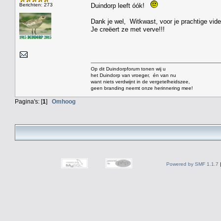
Berichten: 273
Duindorp leeft óók!
Dank je wel, Witkwast, voor je prachtige vide
Je creëert ze met verve!!!
Op dit Duindorpforum tonen wij u
het Duindorp van vroeger, én van nu
want niets verdwijnt in de vergetelheidszee,
geen branding neemt onze herinnering mee!
Pagina's: [
1
]
Omhoog
Powered by SMF 1.1.7