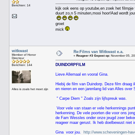
Berichten: 14
kijk ook eens op youtube,en zoek het filmpj
duurt zo,n 5 minuten,mooi hoor!Aad wordt jou
groet
mick
witkwast
Re:Films van Witkwast e.a.
Member of Honor
«
Reageer #3 Gepost op:
November 05, 201
Directeur
DUINDORPFILM
Berichten: 144
Lieve Allemaal en vooral Gina.
Hiebij de film van Duindorp. Deze film draag 
en nieren en een jarenlang lid van Alles over
Alles is zoals het moet zijn
" Carpe Diem " Zoals zijn lijfspreuk was.
Voor vele van staan er vele herkennings punt
herkenning. De vele poorten die voor ons jon
de Fam Wessles onder onze jeugd zeer bekend
reageer maar gerust. Ik heb doelbewust niet i
Gina voor jou.
http://www.scheveningen-hav