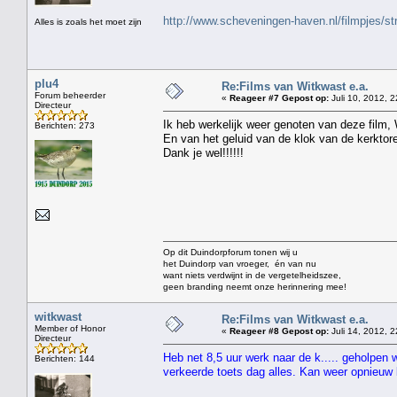
http://www.scheveningen-haven.nl/filmpjes/s
Alles is zoals het moet zijn
plu4
Re:Films van Witkwast e.a.
Forum beheerder
«
Reageer #7 Gepost op:
Juli 10, 2012, 2
Directeur
Ik heb werkelijk weer genoten van deze film,
Berichten: 273
En van het geluid van de klok van de kerktor
Dank je wel!!!!!!
Op dit Duindorpforum tonen wij u
het Duindorp van vroeger, én van nu
want niets verdwijnt in de vergetelheidszee,
geen branding neemt onze herinnering mee!
witkwast
Re:Films van Witkwast e.a.
Member of Honor
«
Reageer #8 Gepost op:
Juli 14, 2012, 2
Directeur
Heb net 8,5 uur werk naar de k..... geholpen 
Berichten: 144
verkeerde toets dag alles. Kan weer opnieu