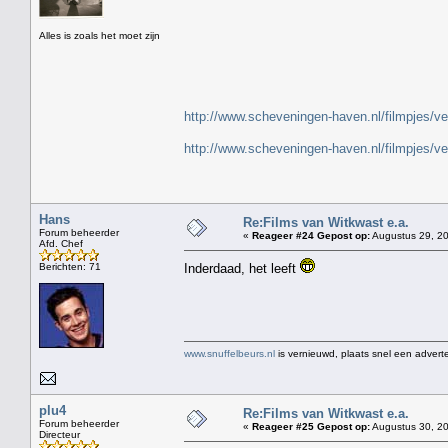
" H
Alles is zoals het moet zijn
http://www.scheveningen-haven.nl/filmpjes/v
http://www.scheveningen-haven.nl/filmpjes/v
Hans
Re:Films van Witkwast e.a.
Forum beheerder
«
Reageer #24 Gepost op:
Augustus 29, 20
Afd. Chef
Berichten: 71
Inderdaad, het leeft
www.snuffelbeurs.nl
is vernieuwd, plaats snel een adverte
plu4
Re:Films van Witkwast e.a.
Forum beheerder
«
Reageer #25 Gepost op:
Augustus 30, 20
Directeur