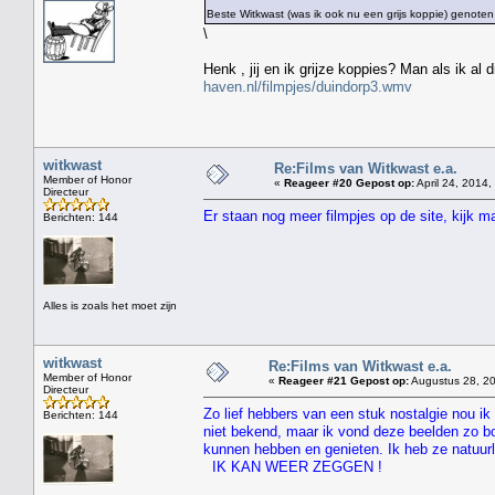
Beste Witkwast (was ik ook nu een grijs koppie) genoten
\
Henk , jij en ik grijze koppies? Man als ik al
haven.nl/filmpjes/duindorp3.wmv
witkwast
Re:Films van Witkwast e.a.
Member of Honor
«
Reageer #20 Gepost op:
April 24, 2014,
Directeur
Er staan nog meer filmpjes op de site, kijk 
Berichten: 144
Alles is zoals het moet zijn
witkwast
Re:Films van Witkwast e.a.
Member of Honor
«
Reageer #21 Gepost op:
Augustus 28, 20
Directeur
Zo lief hebbers van een stuk nostalgie nou ik 
Berichten: 144
niet bekend, maar ik vond deze beelden zo bo
kunnen hebben en genieten. Ik heb ze natuur
IK KAN WEER ZEGGEN !