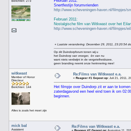
Februari 2011:
Berichten: 273
Snertfestijn forumvrienden
http://www.scheveningen-haven.nl/filmpjes/s
Februari 2011:
Nostalgische film van Witkwast over het Eila
http://www.scheveningen-haven.nl/filmpjes/e
«
Laatste verandering: December 29, 2011, 23:20:54 do
Op dit Duindorpforum tonen wij u
het Duindorp van vroeger, én van nu
want niets verdwijnt in de vergetelheidszee,
geen branding neemt onze herinnering mee!
witkwast
Re:Films van Witkwast e.a.
Member of Honor
«
Reageer #1 Gepost op:
Juli 21, 2011, 2
Directeur
Het filmpje over Duindorp zit er aan te komen
Berichten: 144
zaterdagavond een heel eind toen ik om 02:00 
beginnen.
Alles is zoals het moet zijn
mick bal
Re:Films van Witkwast e.a.
Assistent
«
Reageer #2 Gepost op:
Augustus 11, 201