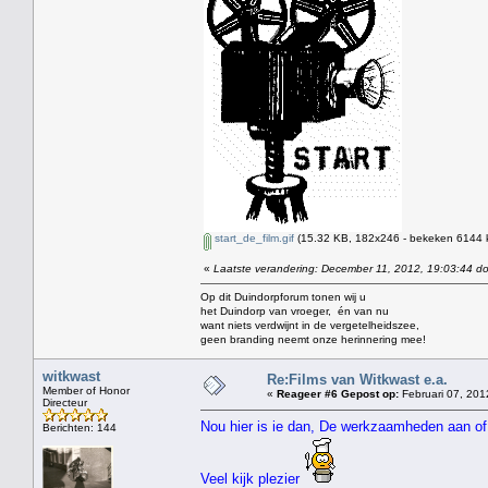
start_de_film.gif
(15.32 KB, 182x246 - bekeken 6144 k
«
Laatste verandering: December 11, 2012, 19:03:44 d
Op dit Duindorpforum tonen wij u
het Duindorp van vroeger, én van nu
want niets verdwijnt in de vergetelheidszee,
geen branding neemt onze herinnering mee!
witkwast
Re:Films van Witkwast e.a.
Member of Honor
«
Reageer #6 Gepost op:
Februari 07, 201
Directeur
Nou hier is ie dan, De werkzaamheden aan of
Berichten: 144
Veel kijk plezier