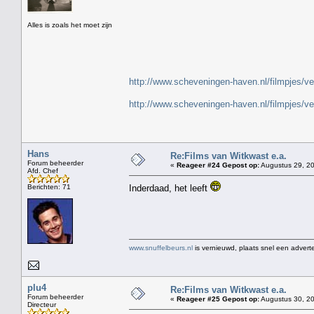
" H
Alles is zoals het moet zijn
http://www.scheveningen-haven.nl/filmpjes/v
http://www.scheveningen-haven.nl/filmpjes/v
Hans
Re:Films van Witkwast e.a.
Forum beheerder
«
Reageer #24 Gepost op:
Augustus 29, 20
Afd. Chef
Berichten: 71
Inderdaad, het leeft
www.snuffelbeurs.nl
is vernieuwd, plaats snel een adverte
plu4
Re:Films van Witkwast e.a.
Forum beheerder
«
Reageer #25 Gepost op:
Augustus 30, 20
Directeur