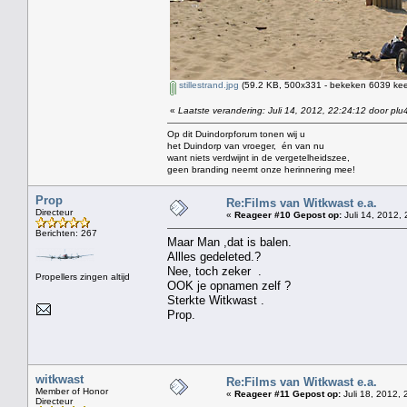
stillestrand.jpg
(59.2 KB, 500x331 - bekeken 6039 keer
«
Laatste verandering: Juli 14, 2012, 22:24:12 door plu
Op dit Duindorpforum tonen wij u
het Duindorp van vroeger, én van nu
want niets verdwijnt in de vergetelheidszee,
geen branding neemt onze herinnering mee!
Prop
Re:Films van Witkwast e.a.
Directeur
«
Reageer #10 Gepost op:
Juli 14, 2012, 
Berichten: 267
Maar Man ,dat is balen.
Allles gedeleted.?
Nee, toch zeker .
Propellers zingen altijd
OOK je opnamen zelf ?
Sterkte Witkwast .
Prop.
witkwast
Re:Films van Witkwast e.a.
Member of Honor
«
Reageer #11 Gepost op:
Juli 18, 2012, 
Directeur