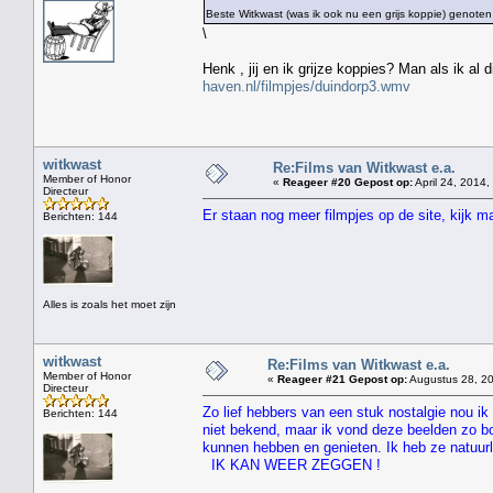
Beste Witkwast (was ik ook nu een grijs koppie) genoten
\
Henk , jij en ik grijze koppies? Man als ik al
haven.nl/filmpjes/duindorp3.wmv
witkwast
Re:Films van Witkwast e.a.
Member of Honor
«
Reageer #20 Gepost op:
April 24, 2014,
Directeur
Er staan nog meer filmpjes op de site, kijk 
Berichten: 144
Alles is zoals het moet zijn
witkwast
Re:Films van Witkwast e.a.
Member of Honor
«
Reageer #21 Gepost op:
Augustus 28, 20
Directeur
Zo lief hebbers van een stuk nostalgie nou ik 
Berichten: 144
niet bekend, maar ik vond deze beelden zo bo
kunnen hebben en genieten. Ik heb ze natuur
IK KAN WEER ZEGGEN !