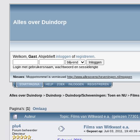
Alles over Duindorp
Welkom,
Gast
. Alsjeblieft
inloggen
of
registreren
.
Login met gebruikersnaam, wachtwoord en sessielengte
Nieuws
: Moppetrommel is vernieuwd
http://www.allesoverscheveningen.nl/moppen
STARTPAGINA
HELP
ZOEK
INLOGGEN
REGISTREREN
Alles over Duindorp
>
Duindorp
>
Duindorp/Scheveningen: Toen en NU
>
Films
Pagina's: [
1
]
Omlaag
Auteur
Topic: Films van Witkwast e.a. (gelezen 77301 
plu4
Films van Witkwast e.a.
Forum beheerder
«
Gepost op:
Juli 03, 2011, 19:40:39 
Directeur