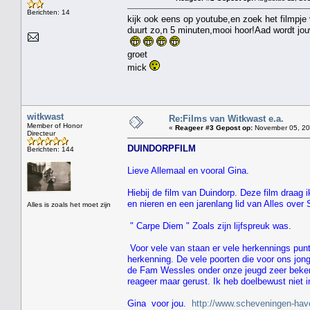
Berichten: 14
kijk ook eens op youtube,en zoek het filmpj
duurt zo,n 5 minuten,mooi hoor!Aad wordt jou
groet
mick
witkwast
Re:Films van Witkwast e.a.
Member of Honor
«
Reageer #3 Gepost op:
November 05, 201
Directeur
DUINDORPFILM
Berichten: 144
Lieve Allemaal en vooral Gina.
Hiebij de film van Duindorp. Deze film draag 
en nieren en een jarenlang lid van Alles over
Alles is zoals het moet zijn
" Carpe Diem " Zoals zijn lijfspreuk was.
Voor vele van staan er vele herkennings punt
herkenning. De vele poorten die voor ons jon
de Fam Wessles onder onze jeugd zeer bekend
reageer maar gerust. Ik heb doelbewust niet i
Gina voor jou.
http://www.scheveningen-hav