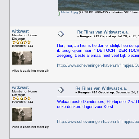
Maria_1.jpg
(77.78 KB, 608x455 - bekeken 5845 keer.
witkwast
Re:Films van Witkwast e.a.
Member of Honor
«
Reageer #13 Gepost op:
Juli 29, 2012, 
Directeur
Hoi , hoi, Ja hier is tie dan eindelijk heb de
Berichten: 144
ik terug kijken naar
" DE TOCHT DER TOC
zeegang. Beste allemaal heel veel kijk plezie
http://www.scheveningen-haven.nl/filmpjes
Alles is zoals het moet zijn
witkwast
Re:Films van Witkwast e.a.
Member of Honor
«
Reageer #14 Gepost op:
December 24, 2
Directeur
Welaan beste Duindorpers, Hierbij deel 2 v/d
Berichten: 144
deze donkere dagen voor Kerst.
http://www.scheveningen-haven.nl/filmpjes/b
Alles is zoals het moet zijn