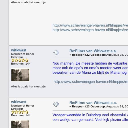
Alles is zoals het moet zijn
" H
http://www.scheveningen-haven.nl/filmpjes/v
http://www.scheveningen-haven.nl/filmpjes/v
witkwast
Re:Films van Witkwast e.a.
Member of Honor
«
Reageer #22 Gepost op:
Augustus 28, 20
Directeur
Nou mannen, De meeste hebben de vakantie a
Berichten: 144
maar ook de opa's en oma's moeten weer aan 
bewerken van de Maria zo blijft de Maria nog
http://www.scheveningen-haven.nl/filmpjes/
Alles is zoals het moet zijn
witkwast
Re:Films van Witkwast e.a.
Member of Honor
«
Reageer #23 Gepost op:
Augustus 28, 20
Directeur
Vroeger woondde in Duindorp veel visserslui
Berichten: 144
een werkje van gemaakt. Veel kijk plezier alle