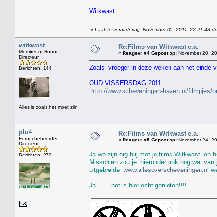
Witkwast
«
Laatste verandering: November 05, 2011, 22:21:48 do
witkwast
Re:Films van Witkwast e.a.
Member of Honor
«
Reageer #4 Gepost op:
November 20, 20
Directeur
Zoals vroeger in deze weken aan het einde v/
Berichten: 144
OUD VISSERSDAG 2011
http://www.scheveningen-haven.nl/filmpjes/
Alles is zoals het moet zijn
plu4
Re:Films van Witkwast e.a.
Forum beheerder
«
Reageer #5 Gepost op:
November 24, 201
Directeur
Ja we zijn erg blij met je films Witkwast, en h
Berichten: 273
Misschien zou je hieronder ook nog wat van j
uitgebreide
www.allesoverscheveningen.nl
we
Ja........het is hier echt genieten!!!!