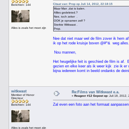
Citaat van: Prop op Juli 14, 2012, 22:18:15
Berichten: 144
Maar Man ,dat is balen.
Allles gedeleted.?
Nee, toch zeker .
OOK je opnamen zelf ?
Sterkte Witkwast .
Alles is zoals het moet zijn
Prop.
Nee dat niet maar wel de film zover ik hem af
ik op het rode kruisje boven @#^& weg alles
Nou mannen,
Het heugelijke feit is geschied de film is af.
gezien en elke keer als ik weer kijk zie ik e
bijna iedereen komt in beeld ondanks de dei
witkwast
Re:Films van Witkwast e.a.
Member of Honor
«
Reageer #12 Gepost op:
Juli 18, 2012, 
Directeur
Zal even een foto aan het formaat aanpassen
Berichten: 144
" HEE 
Alles is zoals het moet zijn