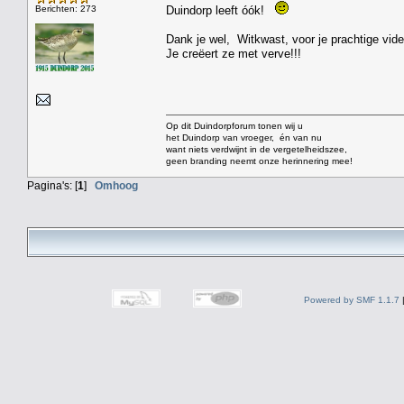
Berichten: 273
Duindorp leeft óók!
Dank je wel, Witkwast, voor je prachtige vide
Je creëert ze met verve!!!
Op dit Duindorpforum tonen wij u
het Duindorp van vroeger, én van nu
want niets verdwijnt in de vergetelheidszee,
geen branding neemt onze herinnering mee!
Pagina's: [
1
]
Omhoog
Powered by SMF 1.1.7