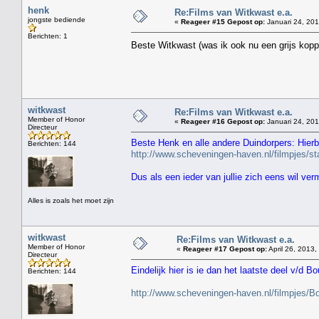
henk
Re:Films van Witkwast e.a.
jongste bediende
«
Reageer #15 Gepost op:
Januari 24, 201
Berichten: 1
Beste Witkwast (was ik ook nu een grijs kopp
witkwast
Re:Films van Witkwast e.a.
Member of Honor
«
Reageer #16 Gepost op:
Januari 24, 201
Directeur
Beste Henk en alle andere Duindorpers: Hierbi
Berichten: 144
http://www.scheveningen-haven.nl/filmpjes/
Dus als een ieder van jullie zich eens wil ve
Alles is zoals het moet zijn
witkwast
Re:Films van Witkwast e.a.
Member of Honor
«
Reageer #17 Gepost op:
April 26, 2013,
Directeur
Eindelijk hier is ie dan het laatste deel v/d Bo
Berichten: 144
http://www.scheveningen-haven.nl/filmpjes/