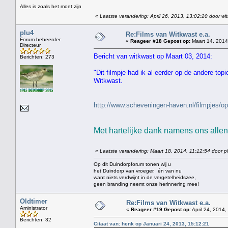
Alles is zoals het moet zijn
«
Laatste verandering: April 26, 2013, 13:02:20 door wi
plu4
Re:Films van Witkwast e.a.
Forum beheerder
«
Reageer #18 Gepost op:
Maart 14, 2014
Directeur
Bericht van witkwast op Maart 03, 2014:
Berichten: 273
"Dit filmpje had ik al eerder op de andere top
Witkwast.
http://www.scheveningen-haven.nl/filmpjes
Met hartelijke dank namens ons allen 
«
Laatste verandering: Maart 18, 2014, 11:12:54 door p
Op dit Duindorpforum tonen wij u
het Duindorp van vroeger, én van nu
want niets verdwijnt in de vergetelheidszee,
geen branding neemt onze herinnering mee!
Oldtimer
Re:Films van Witkwast e.a.
Aministrator
«
Reageer #19 Gepost op:
April 24, 2014,
Berichten: 32
Citaat van: henk op Januari 24, 2013, 15:12:21