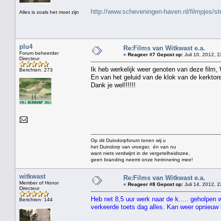
http://www.scheveningen-haven.nl/filmpjes/s
Alles is zoals het moet zijn
plu4
Re:Films van Witkwast e.a.
Forum beheerder
«
Reageer #7 Gepost op:
Juli 10, 2012, 2
Directeur
Ik heb werkelijk weer genoten van deze film,
Berichten: 273
En van het geluid van de klok van de kerktor
Dank je wel!!!!!!
Op dit Duindorpforum tonen wij u
het Duindorp van vroeger, én van nu
want niets verdwijnt in de vergetelheidszee,
geen branding neemt onze herinnering mee!
witkwast
Re:Films van Witkwast e.a.
Member of Honor
«
Reageer #8 Gepost op:
Juli 14, 2012, 2
Directeur
Heb net 8,5 uur werk naar de k..... geholpen 
Berichten: 144
verkeerde toets dag alles. Kan weer opnieu