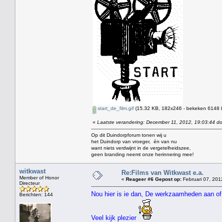
start_de_film.gif
(15.32 KB, 182x246 - bekeken 6148 k
«
Laatste verandering: December 11, 2012, 19:03:44 d
Op dit Duindorpforum tonen wij u
het Duindorp van vroeger, én van nu
want niets verdwijnt in de vergetelheidszee,
geen branding neemt onze herinnering mee!
witkwast
Re:Films van Witkwast e.a.
Member of Honor
«
Reageer #6 Gepost op:
Februari 07, 201
Directeur
Nou hier is ie dan, De werkzaamheden aan of
Berichten: 144
Veel kijk plezier