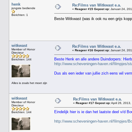
henk
Re:Films van Witkwast e.a.
jongste bediende
«
Reageer #15 Gepost op:
Januari 24, 201
Berichten: 1
Beste Witkwast (was ik ook nu een grijs kopp
witkwast
Re:Films van Witkwast e.a.
Member of Honor
«
Reageer #16 Gepost op:
Januari 24, 201
Directeur
Beste Henk en alle andere Duindorpers: Hierbi
Berichten: 144
http://www.scheveningen-haven.nl/filmpjes/
Dus als een ieder van jullie zich eens wil ve
Alles is zoals het moet zijn
witkwast
Re:Films van Witkwast e.a.
Member of Honor
«
Reageer #17 Gepost op:
April 26, 2013,
Directeur
Eindelijk hier is ie dan het laatste deel v/d Bo
Berichten: 144
http://www.scheveningen-haven.nl/filmpjes/