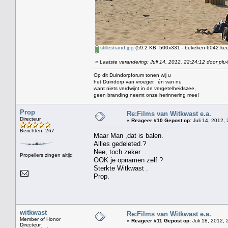
stillestrand.jpg
(59.2 KB, 500x331 - bekeken 6042 keer
«
Laatste verandering: Juli 14, 2012, 22:24:12 door plu
Op dit Duindorpforum tonen wij u
het Duindorp van vroeger, én van nu
want niets verdwijnt in de vergetelheidszee,
geen branding neemt onze herinnering mee!
Prop
Re:Films van Witkwast e.a.
Directeur
«
Reageer #10 Gepost op:
Juli 14, 2012, 
Berichten: 267
Maar Man ,dat is balen.
Allles gedeleted.?
Nee, toch zeker .
Propellers zingen altijd
OOK je opnamen zelf ?
Sterkte Witkwast .
Prop.
witkwast
Re:Films van Witkwast e.a.
Member of Honor
«
Reageer #11 Gepost op:
Juli 18, 2012, 
Directeur