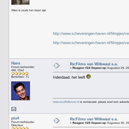
" 
Alles is zoals het moet zijn
http://www.scheveningen-haven.nl/filmpjes/v
http://www.scheveningen-haven.nl/filmpjes/v
Hans
Re:Films van Witkwast e.a.
Forum beheerder
«
Reageer #24 Gepost op:
Augustus 29, 20
Afd. Chef
Berichten: 71
Inderdaad, het leeft
www.snuffelbeurs.nl
is vernieuwd, plaats snel een adverte
plu4
Re:Films van Witkwast e.a.
Forum beheerder
«
Reageer #25 Gepost op:
Augustus 30, 20
Directeur