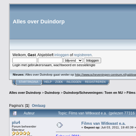
Alles over Duindorp
Welkom,
Gast
. Alsjeblieft
inloggen
of
registreren
.
Login met gebruikersnaam, wachtwoord en sessielengte
Nieuws
: Alles over Duindorp gaat verder op
http://www.scheveningen-centrum.nl/yabb
STARTPAGINA
HELP
ZOEK
INLOGGEN
REGISTREREN
Alles over Duindorp
>
Duindorp
>
Duindorp/Scheveningen: Toen en NU
>
Films
Pagina's: [
1
]
Omlaag
Auteur
Topic: Films van Witkwast e.a. (gelezen 77316 
plu4
Films van Witkwast e.a.
Forum beheerder
«
Gepost op:
Juli 03, 2011, 19:40:39 
Directeur