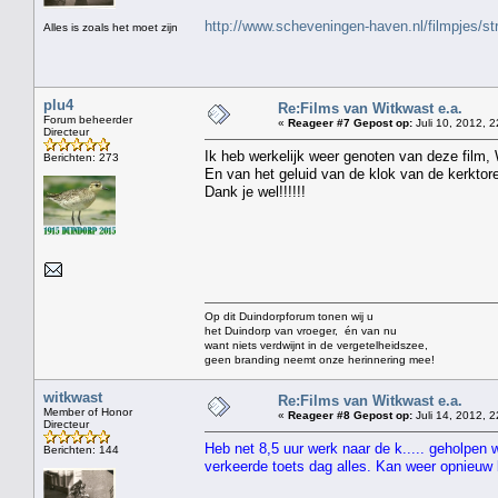
http://www.scheveningen-haven.nl/filmpjes/s
Alles is zoals het moet zijn
plu4
Re:Films van Witkwast e.a.
Forum beheerder
«
Reageer #7 Gepost op:
Juli 10, 2012, 2
Directeur
Ik heb werkelijk weer genoten van deze film,
Berichten: 273
En van het geluid van de klok van de kerktor
Dank je wel!!!!!!
Op dit Duindorpforum tonen wij u
het Duindorp van vroeger, én van nu
want niets verdwijnt in de vergetelheidszee,
geen branding neemt onze herinnering mee!
witkwast
Re:Films van Witkwast e.a.
Member of Honor
«
Reageer #8 Gepost op:
Juli 14, 2012, 2
Directeur
Heb net 8,5 uur werk naar de k..... geholpen 
Berichten: 144
verkeerde toets dag alles. Kan weer opnieu