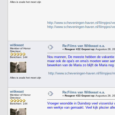
Alles is zoals het moet zijn
" 
http://www.scheveningen-haven.nl/filmpjes/v
http://www.scheveningen-haven.nl/filmpjes/v
witkwast
Re:Films van Witkwast e.a.
Member of Honor
«
Reageer #22 Gepost op:
Augustus 28, 20
Directeur
Nou mannen, De meeste hebben de vakantie a
Berichten: 144
maar ook de opa's en oma's moeten weer aan 
bewerken van de Maria zo blijft de Maria nog
http://www.scheveningen-haven.nl/filmpjes/
Alles is zoals het moet zijn
witkwast
Re:Films van Witkwast e.a.
Member of Honor
«
Reageer #23 Gepost op:
Augustus 28, 20
Directeur
Vroeger woondde in Duindorp veel visserslui
Berichten: 144
een werkje van gemaakt. Veel kijk plezier alle