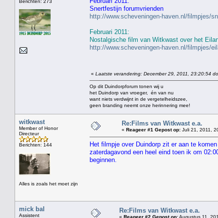
Februari 2011:
Berichten: 273
Snertfestijn forumvrienden
http://www.scheveningen-haven.nl/filmpjes/s
Februari 2011:
Nostalgische film van Witkwast over het Eila
http://www.scheveningen-haven.nl/filmpjes/e
«
Laatste verandering: December 29, 2011, 23:20:54 do
Op dit Duindorpforum tonen wij u
het Duindorp van vroeger, én van nu
want niets verdwijnt in de vergetelheidszee,
geen branding neemt onze herinnering mee!
witkwast
Re:Films van Witkwast e.a.
Member of Honor
«
Reageer #1 Gepost op:
Juli 21, 2011, 2
Directeur
Het filmpje over Duindorp zit er aan te komen
Berichten: 144
zaterdagavond een heel eind toen ik om 02:00 
beginnen.
Alles is zoals het moet zijn
mick bal
Re:Films van Witkwast e.a.
Assistent
«
Reageer #2 Gepost op:
Augustus 11, 201