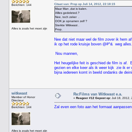
Citaat van: Prop op Juli 14, 2012, 22:18:15
Berichten: 144
Maar Man ,dat is balen.
Allles gedeleted.?
Nee, toch zeker .
OOK je opnamen zelf ?
Sterkte Witkwast .
Alles is zoals het moet zijn
Prop.
Nee dat niet maar wel de film zover ik hem af
ik op het rode kruisje boven @#^& weg alles
Nou mannen,
Het heugelijke feit is geschied de film is af.
gezien en elke keer als ik weer kijk zie ik e
bijna iedereen komt in beeld ondanks de dei
witkwast
Re:Films van Witkwast e.a.
Member of Honor
«
Reageer #12 Gepost op:
Juli 18, 2012, 
Directeur
Zal even een foto aan het formaat aanpassen
Berichten: 144
" HE
Alles is zoals het moet zijn