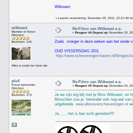
Witkwast
«
Laatste verandering: November 05, 2011, 22:21:48 do
witkwast
Re:Films van Witkwast e.a.
Member of Honor
«
Reageer #4 Gepost op:
November 20, 20
Directeur
Zoals vroeger in deze weken aan het einde v/
Berichten: 144
OUD VISSERSDAG 2011
http://www.scheveningen-haven.nl/filmpjes/
Alles is zoals het moet zijn
plu4
Re:Films van Witkwast e.a.
Forum beheerder
«
Reageer #5 Gepost op:
November 24, 201
Directeur
Ja we zijn erg blij met je films Witkwast, en h
Berichten: 273
Misschien zou je hieronder ook nog wat van j
uitgebreide
www.allesoverscheveningen.nl
we
Ja........het is hier echt genieten!!!!