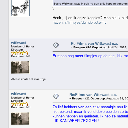
Beste Witkwast (was ik ook nu een grijs koppie) genoten
\
Henk , jij en ik grijze koppies? Man als ik al
haven.nl/filmpjes/duindorp3.wmv
witkwast
Re:Films van Witkwast e.a.
Member of Honor
«
Reageer #20 Gepost op:
April 24, 2014,
Directeur
Er staan nog meer filmpjes op de site, kijk 
Berichten: 144
Alles is zoals het moet zijn
witkwast
Re:Films van Witkwast e.a.
Member of Honor
«
Reageer #21 Gepost op:
Augustus 28, 20
Directeur
Zo lief hebbers van een stuk nostalgie nou ik 
Berichten: 144
niet bekend, maar ik vond deze beelden zo bo
kunnen hebben en genieten. Ik heb ze natuur
IK KAN WEER ZEGGEN !