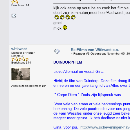
Berichten: 14
kijk ook eens op youtube,en zoek het filmpj
duurt zo,n 5 minuten,mooi hoor!Aad wordt jou
groet
mick
witkwast
Re:Films van Witkwast e.a.
Member of Honor
«
Reageer #3 Gepost op:
November 05, 201
Directeur
DUINDORPFILM
Berichten: 144
Lieve Allemaal en vooral Gina.
Hiebij de film van Duindorp. Deze film draag 
en nieren en een jarenlang lid van Alles over
Alles is zoals het moet zijn
" Carpe Diem " Zoals zijn lijfspreuk was.
Voor vele van staan er vele herkennings punt
herkenning. De vele poorten die voor ons jon
de Fam Wessles onder onze jeugd zeer bekend
reageer maar gerust. Ik heb doelbewust niet i
Gina voor jou.
http://www.scheveningen-hav