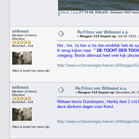
Maria_1.jpg
(77.78 KB, 608x455 - bekeken 5847 keer.
witkwast
Re:Films van Witkwast e.a.
Member of Honor
«
Reageer #13 Gepost op:
Juli 29, 2012, 
Directeur
Hoi , hoi, Ja hier is tie dan eindelijk heb de
Berichten: 144
ik terug kijken naar
" DE TOCHT DER TOC
zeegang. Beste allemaal heel veel kijk plezie
http://www.scheveningen-haven.nl/filmpjes
Alles is zoals het moet zijn
witkwast
Re:Films van Witkwast e.a.
Member of Honor
«
Reageer #14 Gepost op:
December 24, 2
Directeur
Welaan beste Duindorpers, Hierbij deel 2 v/d
Berichten: 144
deze donkere dagen voor Kerst.
http://www.scheveningen-haven.nl/filmpjes/b
Alles is zoals het moet zijn