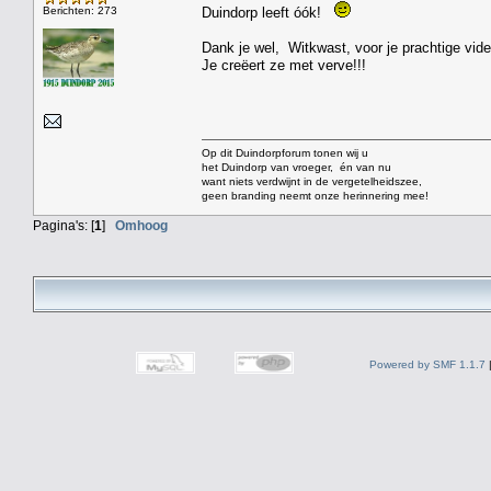
Berichten: 273
Duindorp leeft óók!
Dank je wel, Witkwast, voor je prachtige vide
Je creëert ze met verve!!!
Op dit Duindorpforum tonen wij u
het Duindorp van vroeger, én van nu
want niets verdwijnt in de vergetelheidszee,
geen branding neemt onze herinnering mee!
Pagina's: [
1
]
Omhoog
Powered by SMF 1.1.7