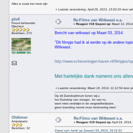
Alles is zoals het moet zijn
«
Laatste verandering: April 26, 2013, 13:02:20 door wi
plu4
Re:Films van Witkwast e.a.
Forum beheerder
«
Reageer #18 Gepost op:
Maart 14, 2014
Directeur
Bericht van witkwast op Maart 03, 2014:
Berichten: 273
"Dit filmpje had ik al eerder op de andere top
Witkwast.
http://www.scheveningen-haven.nl/filmpjes
Met hartelijke dank namens ons allen 
«
Laatste verandering: Maart 18, 2014, 11:12:54 door p
Op dit Duindorpforum tonen wij u
het Duindorp van vroeger, én van nu
want niets verdwijnt in de vergetelheidszee,
geen branding neemt onze herinnering mee!
Oldtimer
Re:Films van Witkwast e.a.
Aministrator
«
Reageer #19 Gepost op:
April 24, 2014,
Berichten: 32
Citaat van: henk op Januari 24, 2013, 15:12:21