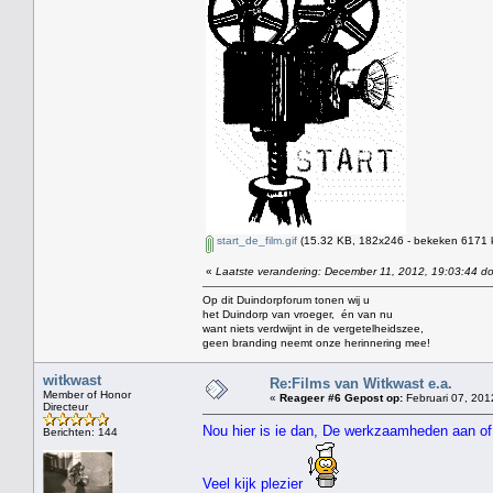
start_de_film.gif
(15.32 KB, 182x246 - bekeken 6171 k
«
Laatste verandering: December 11, 2012, 19:03:44 d
Op dit Duindorpforum tonen wij u
het Duindorp van vroeger, én van nu
want niets verdwijnt in de vergetelheidszee,
geen branding neemt onze herinnering mee!
witkwast
Re:Films van Witkwast e.a.
Member of Honor
«
Reageer #6 Gepost op:
Februari 07, 201
Directeur
Nou hier is ie dan, De werkzaamheden aan of
Berichten: 144
Veel kijk plezier