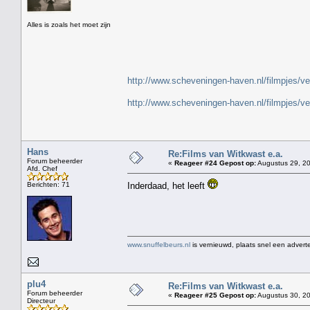
" H
Alles is zoals het moet zijn
http://www.scheveningen-haven.nl/filmpjes/v
http://www.scheveningen-haven.nl/filmpjes/v
Hans
Re:Films van Witkwast e.a.
Forum beheerder
«
Reageer #24 Gepost op:
Augustus 29, 20
Afd. Chef
Berichten: 71
Inderdaad, het leeft
www.snuffelbeurs.nl
is vernieuwd, plaats snel een adverte
plu4
Re:Films van Witkwast e.a.
Forum beheerder
«
Reageer #25 Gepost op:
Augustus 30, 20
Directeur