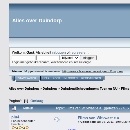
Alles over Duindorp
Welkom,
Gast
. Alsjeblieft
inloggen
of
registreren
.
Login met gebruikersnaam, wachtwoord en sessielengte
Nieuws
: Moppetrommel is vernieuwd
http://www.allesoverscheveningen.nl/moppen
STARTPAGINA
HELP
ZOEK
INLOGGEN
REGISTREREN
Alles over Duindorp
>
Duindorp
>
Duindorp/Scheveningen: Toen en NU
>
Films
Pagina's: [
1
]
Omlaag
Auteur
Topic: Films van Witkwast e.a. (gelezen 77415 
plu4
Films van Witkwast e.a.
Forum beheerder
«
Gepost op:
Juli 03, 2011, 19:40:39 
Directeur