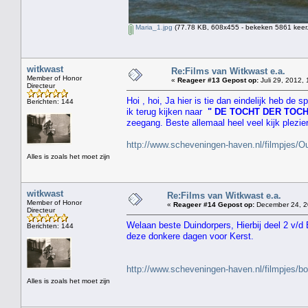
Maria_1.jpg
(77.78 KB, 608x455 - bekeken 5861 keer.
witkwast
Re:Films van Witkwast e.a.
Member of Honor
«
Reageer #13 Gepost op:
Juli 29, 2012, 
Directeur
Hoi , hoi, Ja hier is tie dan eindelijk heb de
Berichten: 144
ik terug kijken naar
" DE TOCHT DER TOC
zeegang. Beste allemaal heel veel kijk plezie
http://www.scheveningen-haven.nl/filmpjes
Alles is zoals het moet zijn
witkwast
Re:Films van Witkwast e.a.
Member of Honor
«
Reageer #14 Gepost op:
December 24, 2
Directeur
Welaan beste Duindorpers, Hierbij deel 2 v/d
Berichten: 144
deze donkere dagen voor Kerst.
http://www.scheveningen-haven.nl/filmpjes/b
Alles is zoals het moet zijn