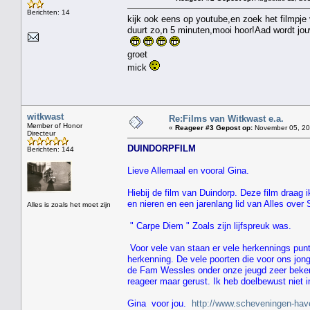
Berichten: 14
kijk ook eens op youtube,en zoek het filmpj
duurt zo,n 5 minuten,mooi hoor!Aad wordt jou
groet
mick
witkwast
Re:Films van Witkwast e.a.
Member of Honor
«
Reageer #3 Gepost op:
November 05, 201
Directeur
DUINDORPFILM
Berichten: 144
Lieve Allemaal en vooral Gina.
Hiebij de film van Duindorp. Deze film draag 
en nieren en een jarenlang lid van Alles over
Alles is zoals het moet zijn
" Carpe Diem " Zoals zijn lijfspreuk was.
Voor vele van staan er vele herkennings punt
herkenning. De vele poorten die voor ons jon
de Fam Wessles onder onze jeugd zeer bekend
reageer maar gerust. Ik heb doelbewust niet i
Gina voor jou.
http://www.scheveningen-hav