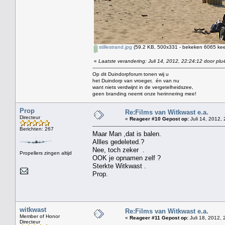
stillestrand.jpg
(59.2 KB, 500x331 - bekeken 6065 keer
«
Laatste verandering: Juli 14, 2012, 22:24:12 door plu
Op dit Duindorpforum tonen wij u
het Duindorp van vroeger, én van nu
want niets verdwijnt in de vergetelheidszee,
geen branding neemt onze herinnering mee!
Prop
Re:Films van Witkwast e.a.
Directeur
«
Reageer #10 Gepost op:
Juli 14, 2012, 
Berichten: 267
Maar Man ,dat is balen.
Allles gedeleted.?
Nee, toch zeker .
Propellers zingen altijd
OOK je opnamen zelf ?
Sterkte Witkwast .
Prop.
witkwast
Re:Films van Witkwast e.a.
Member of Honor
«
Reageer #11 Gepost op:
Juli 18, 2012, 
Directeur