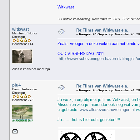
Witkwast
«
Laatste verandering: November 05, 2011, 22:21:48 do
witkwast
Re:Films van Witkwast e.a.
Member of Honor
«
Reageer #4 Gepost op:
November 20, 20
Directeur
Zoals vroeger in deze weken aan het einde v/
Berichten: 144
OUD VISSERSDAG 2011
http://www.scheveningen-haven.nl/filmpjes/
Alles is zoals het moet zijn
plu4
Re:Films van Witkwast e.a.
Forum beheerder
«
Reageer #5 Gepost op:
November 24, 201
Directeur
Ja we zijn erg blij met je films Witkwast, en h
Berichten: 273
Misschien zou je hieronder ook nog wat van j
uitgebreide
www.allesoverscheveningen.nl
we
Ja........het is hier echt genieten!!!!