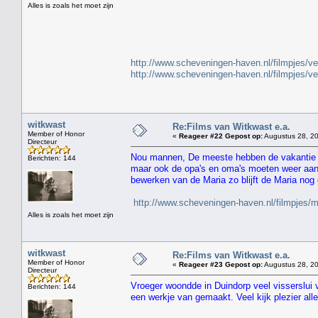
Alles is zoals het moet zijn
" H
http://www.scheveningen-haven.nl/filmpjes/v
http://www.scheveningen-haven.nl/filmpjes/v
witkwast
Re:Films van Witkwast e.a.
Member of Honor
«
Reageer #22 Gepost op:
Augustus 28, 20
Directeur
Nou mannen, De meeste hebben de vakantie a
Berichten: 144
maar ook de opa's en oma's moeten weer aan 
bewerken van de Maria zo blijft de Maria nog
http://www.scheveningen-haven.nl/filmpjes/
Alles is zoals het moet zijn
witkwast
Re:Films van Witkwast e.a.
Member of Honor
«
Reageer #23 Gepost op:
Augustus 28, 20
Directeur
Vroeger woondde in Duindorp veel visserslui
Berichten: 144
een werkje van gemaakt. Veel kijk plezier alle