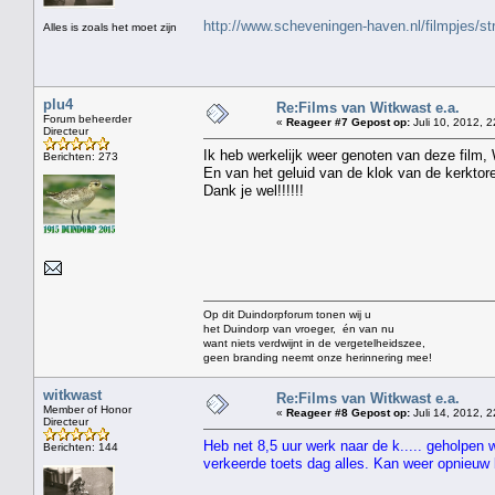
http://www.scheveningen-haven.nl/filmpjes/s
Alles is zoals het moet zijn
plu4
Re:Films van Witkwast e.a.
Forum beheerder
«
Reageer #7 Gepost op:
Juli 10, 2012, 2
Directeur
Ik heb werkelijk weer genoten van deze film,
Berichten: 273
En van het geluid van de klok van de kerktor
Dank je wel!!!!!!
Op dit Duindorpforum tonen wij u
het Duindorp van vroeger, én van nu
want niets verdwijnt in de vergetelheidszee,
geen branding neemt onze herinnering mee!
witkwast
Re:Films van Witkwast e.a.
Member of Honor
«
Reageer #8 Gepost op:
Juli 14, 2012, 2
Directeur
Heb net 8,5 uur werk naar de k..... geholpen 
Berichten: 144
verkeerde toets dag alles. Kan weer opnieu