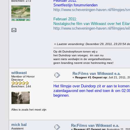
Februari 2011:
Berichten: 273
Snertfestijn forumvrienden
http://www.scheveningen-haven.nl/filmpjes/s
Februari 2011:
Nostalgische film van Witkwast over het Eila
http://www.scheveningen-haven.nl/filmpjes/e
«
Laatste verandering: December 29, 2011, 23:20:54 do
Op dit Duindorpforum tonen wij u
het Duindorp van vroeger, én van nu
want niets verdwijnt in de vergetelheidszee,
geen branding neemt onze herinnering mee!
witkwast
Re:Films van Witkwast e.a.
Member of Honor
«
Reageer #1 Gepost op:
Juli 21, 2011, 2
Directeur
Het filmpje over Duindorp zit er aan te komen
Berichten: 144
zaterdagavond een heel eind toen ik om 02:00 
beginnen.
Alles is zoals het moet zijn
mick bal
Re:Films van Witkwast e.a.
Assistent
«
Reageer #2 Gepost op:
Augustus 11, 201