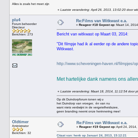
Alles is zoals het moet zijn
«
Laatste verandering: April 26, 2013, 13:02:20 door wi
plu4
Re:Films van Witkwast e.a.
Forum beheerder
«
Reageer #18 Gepost op:
Maart 14, 2014
Directeur
Bericht van witkwast op Maart 03, 2014:
Berichten: 273
"Dit filmpje had ik al eerder op de andere top
Witkwast.
http://www.scheveningen-haven.nl/filmpjes
Met hartelijke dank namens ons allen 
«
Laatste verandering: Maart 18, 2014, 11:12:54 door p
Op dit Duindorpforum tonen wij u
het Duindorp van vroeger, én van nu
want niets verdwijnt in de vergetelheidszee,
geen branding neemt onze herinnering mee!
Oldtimer
Re:Films van Witkwast e.a.
Aministrator
«
Reageer #19 Gepost op:
April 24, 2014,
Berichten: 32
Citaat van: henk op Januari 24, 2013, 15:12:21