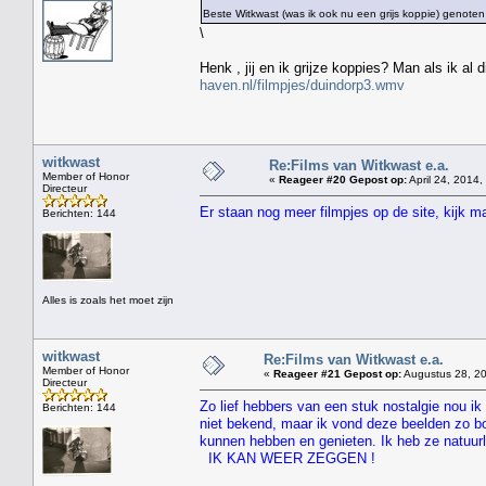
Beste Witkwast (was ik ook nu een grijs koppie) genoten
\
Henk , jij en ik grijze koppies? Man als ik al
haven.nl/filmpjes/duindorp3.wmv
witkwast
Re:Films van Witkwast e.a.
Member of Honor
«
Reageer #20 Gepost op:
April 24, 2014,
Directeur
Er staan nog meer filmpjes op de site, kijk 
Berichten: 144
Alles is zoals het moet zijn
witkwast
Re:Films van Witkwast e.a.
Member of Honor
«
Reageer #21 Gepost op:
Augustus 28, 20
Directeur
Zo lief hebbers van een stuk nostalgie nou ik 
Berichten: 144
niet bekend, maar ik vond deze beelden zo bo
kunnen hebben en genieten. Ik heb ze natuur
IK KAN WEER ZEGGEN !