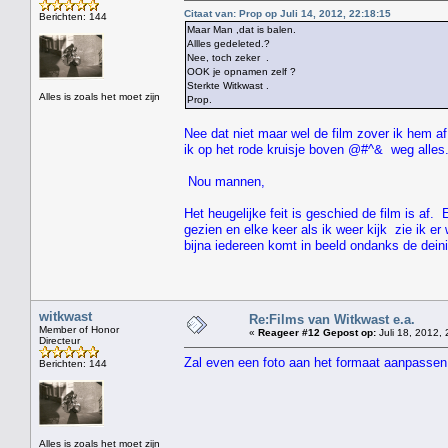
Citaat van: Prop op Juli 14, 2012, 22:18:15
Berichten: 144
Maar Man ,dat is balen.
Allles gedeleted.?
Nee, toch zeker .
OOK je opnamen zelf ?
Sterkte Witkwast .
Alles is zoals het moet zijn
Prop.
Nee dat niet maar wel de film zover ik hem af
ik op het rode kruisje boven @#^& weg alles
Nou mannen,
Het heugelijke feit is geschied de film is af.
gezien en elke keer als ik weer kijk zie ik e
bijna iedereen komt in beeld ondanks de dei
witkwast
Re:Films van Witkwast e.a.
Member of Honor
«
Reageer #12 Gepost op:
Juli 18, 2012, 
Directeur
Zal even een foto aan het formaat aanpassen
Berichten: 144
" HEE 
Alles is zoals het moet zijn