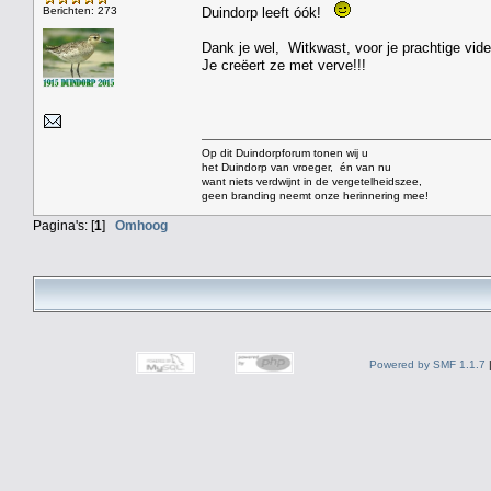
Berichten: 273
Duindorp leeft óók!
Dank je wel, Witkwast, voor je prachtige vide
Je creëert ze met verve!!!
Op dit Duindorpforum tonen wij u
het Duindorp van vroeger, én van nu
want niets verdwijnt in de vergetelheidszee,
geen branding neemt onze herinnering mee!
Pagina's: [
1
]
Omhoog
Powered by SMF 1.1.7