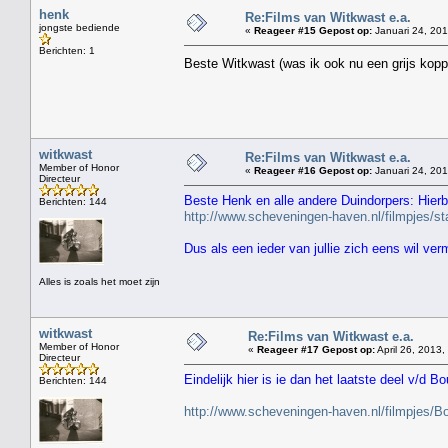
henk
Re:Films van Witkwast e.a.
jongste bediende
«
Reageer #15 Gepost op:
Januari 24, 201
Berichten: 1
Beste Witkwast (was ik ook nu een grijs kopp
witkwast
Re:Films van Witkwast e.a.
Member of Honor
«
Reageer #16 Gepost op:
Januari 24, 201
Directeur
Beste Henk en alle andere Duindorpers: Hierbi
Berichten: 144
http://www.scheveningen-haven.nl/filmpjes/
Dus als een ieder van jullie zich eens wil ve
Alles is zoals het moet zijn
witkwast
Re:Films van Witkwast e.a.
Member of Honor
«
Reageer #17 Gepost op:
April 26, 2013,
Directeur
Eindelijk hier is ie dan het laatste deel v/d Bo
Berichten: 144
http://www.scheveningen-haven.nl/filmpjes/