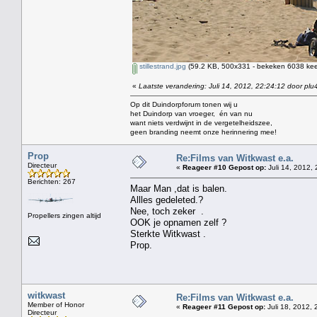
stillestrand.jpg
(59.2 KB, 500x331 - bekeken 6038 keer
«
Laatste verandering: Juli 14, 2012, 22:24:12 door plu
Op dit Duindorpforum tonen wij u
het Duindorp van vroeger, én van nu
want niets verdwijnt in de vergetelheidszee,
geen branding neemt onze herinnering mee!
Prop
Re:Films van Witkwast e.a.
Directeur
«
Reageer #10 Gepost op:
Juli 14, 2012, 
Berichten: 267
Maar Man ,dat is balen.
Allles gedeleted.?
Nee, toch zeker .
Propellers zingen altijd
OOK je opnamen zelf ?
Sterkte Witkwast .
Prop.
witkwast
Re:Films van Witkwast e.a.
Member of Honor
«
Reageer #11 Gepost op:
Juli 18, 2012, 
Directeur