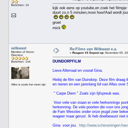
Berichten: 14
kijk ook eens op youtube,en zoek het filmpj
duurt zo,n 5 minuten,mooi hoor!Aad wordt jou
groet
mick
witkwast
Re:Films van Witkwast e.a.
Member of Honor
«
Reageer #3 Gepost op:
November 05, 201
Directeur
DUINDORPFILM
Berichten: 144
Lieve Allemaal en vooral Gina.
Hiebij de film van Duindorp. Deze film draag 
en nieren en een jarenlang lid van Alles over
Alles is zoals het moet zijn
" Carpe Diem " Zoals zijn lijfspreuk was.
Voor vele van staan er vele herkennings punt
herkenning. De vele poorten die voor ons jon
de Fam Wessles onder onze jeugd zeer bekend
reageer maar gerust. Ik heb doelbewust niet i
Gina voor jou.
http://www.scheveningen-hav