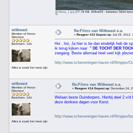
Maria_1.jpg
(77.78 KB, 608x455 - bekeken 5844 keer.
witkwast
Re:Films van Witkwast e.a.
Member of Honor
«
Reageer #13 Gepost op:
Juli 29, 2012, 
Directeur
Hoi , hoi, Ja hier is tie dan eindelijk heb de
Berichten: 144
ik terug kijken naar
" DE TOCHT DER TOC
zeegang. Beste allemaal heel veel kijk plezie
http://www.scheveningen-haven.nl/filmpjes
Alles is zoals het moet zijn
witkwast
Re:Films van Witkwast e.a.
Member of Honor
«
Reageer #14 Gepost op:
December 24, 2
Directeur
Welaan beste Duindorpers, Hierbij deel 2 v/d
Berichten: 144
deze donkere dagen voor Kerst.
http://www.scheveningen-haven.nl/filmpjes/b
Alles is zoals het moet zijn