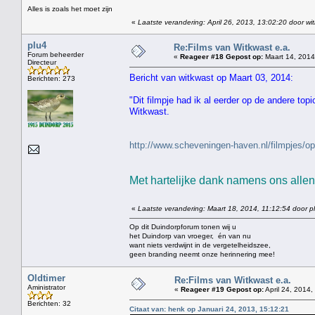
Alles is zoals het moet zijn
«
Laatste verandering: April 26, 2013, 13:02:20 door wi
plu4
Re:Films van Witkwast e.a.
Forum beheerder
«
Reageer #18 Gepost op:
Maart 14, 2014
Directeur
Bericht van witkwast op Maart 03, 2014:
Berichten: 273
"Dit filmpje had ik al eerder op de andere top
Witkwast.
http://www.scheveningen-haven.nl/filmpjes
Met hartelijke dank namens ons allen 
«
Laatste verandering: Maart 18, 2014, 11:12:54 door p
Op dit Duindorpforum tonen wij u
het Duindorp van vroeger, én van nu
want niets verdwijnt in de vergetelheidszee,
geen branding neemt onze herinnering mee!
Oldtimer
Re:Films van Witkwast e.a.
Aministrator
«
Reageer #19 Gepost op:
April 24, 2014,
Berichten: 32
Citaat van: henk op Januari 24, 2013, 15:12:21