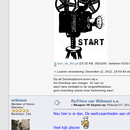
start_de_film.gif
(15.32 KB, 182x246 - bekeken 6143 k
«
Laatste verandering: December 11, 2012, 19:03:44 d
Op dit Duindorpforum tonen wij u
het Duindorp van vroeger, én van nu
want niets verdwijnt in de vergetelheidszee,
geen branding neemt onze herinnering mee!
witkwast
Re:Films van Witkwast e.a.
Member of Honor
«
Reageer #6 Gepost op:
Februari 07, 201
Directeur
Nou hier is ie dan, De werkzaamheden aan of
Berichten: 144
Veel kijk plezier