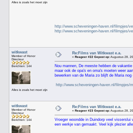
Alles is zoals het moet zijn
" H
http://www.scheveningen-haven.nl/filmpjes/v
http://www.scheveningen-haven.nl/filmpjes/v
witkwast
Re:Films van Witkwast e.a.
Member of Honor
«
Reageer #22 Gepost op:
Augustus 28, 20
Directeur
Nou mannen, De meeste hebben de vakantie a
Berichten: 144
maar ook de opa's en oma's moeten weer aan 
bewerken van de Maria zo blijft de Maria nog
http://www.scheveningen-haven.nl/filmpjes/
Alles is zoals het moet zijn
witkwast
Re:Films van Witkwast e.a.
Member of Honor
«
Reageer #23 Gepost op:
Augustus 28, 20
Directeur
Vroeger woondde in Duindorp veel visserslui
Berichten: 144
een werkje van gemaakt. Veel kijk plezier alle