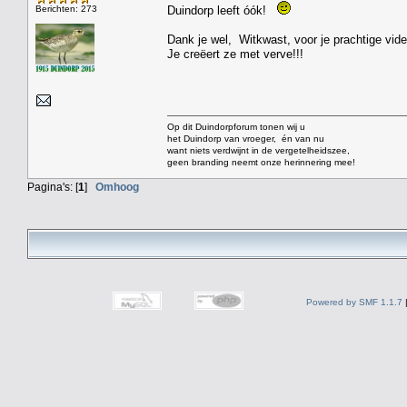
Berichten: 273
Duindorp leeft óók!
Dank je wel, Witkwast, voor je prachtige vide
Je creëert ze met verve!!!
Op dit Duindorpforum tonen wij u
het Duindorp van vroeger, én van nu
want niets verdwijnt in de vergetelheidszee,
geen branding neemt onze herinnering mee!
Pagina's: [
1
]
Omhoog
Powered by SMF 1.1.7