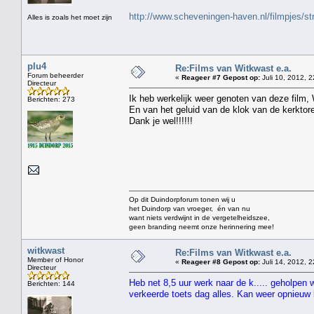
http://www.scheveningen-haven.nl/filmpjes/s
Alles is zoals het moet zijn
plu4
Re:Films van Witkwast e.a.
Forum beheerder
«
Reageer #7 Gepost op:
Juli 10, 2012, 2
Directeur
Ik heb werkelijk weer genoten van deze film,
Berichten: 273
En van het geluid van de klok van de kerktor
Dank je wel!!!!!!
Op dit Duindorpforum tonen wij u
het Duindorp van vroeger, én van nu
want niets verdwijnt in de vergetelheidszee,
geen branding neemt onze herinnering mee!
witkwast
Re:Films van Witkwast e.a.
Member of Honor
«
Reageer #8 Gepost op:
Juli 14, 2012, 2
Directeur
Heb net 8,5 uur werk naar de k..... geholpen 
Berichten: 144
verkeerde toets dag alles. Kan weer opnieu