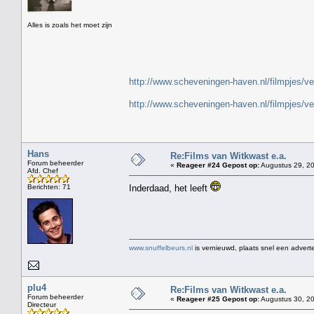
" H
Alles is zoals het moet zijn
http://www.scheveningen-haven.nl/filmpjes/v
http://www.scheveningen-haven.nl/filmpjes/v
Hans
Re:Films van Witkwast e.a.
Forum beheerder
«
Reageer #24 Gepost op:
Augustus 29, 20
Afd. Chef
Berichten: 71
Inderdaad, het leeft
www.snuffelbeurs.nl
is vernieuwd, plaats snel een adverte
plu4
Re:Films van Witkwast e.a.
Forum beheerder
«
Reageer #25 Gepost op:
Augustus 30, 20
Directeur