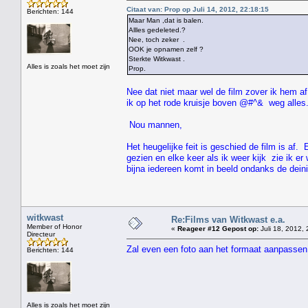
Citaat van: Prop op Juli 14, 2012, 22:18:15
Berichten: 144
Maar Man ,dat is balen.
Allles gedeleted.?
Nee, toch zeker .
OOK je opnamen zelf ?
Sterkte Witkwast .
Alles is zoals het moet zijn
Prop.
Nee dat niet maar wel de film zover ik hem af
ik op het rode kruisje boven @#^& weg alles
Nou mannen,
Het heugelijke feit is geschied de film is af.
gezien en elke keer als ik weer kijk zie ik e
bijna iedereen komt in beeld ondanks de dei
witkwast
Re:Films van Witkwast e.a.
Member of Honor
«
Reageer #12 Gepost op:
Juli 18, 2012, 
Directeur
Zal even een foto aan het formaat aanpassen
Berichten: 144
" HEE 
Alles is zoals het moet zijn