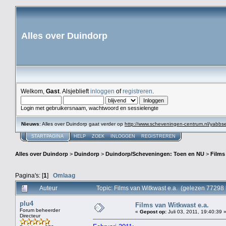
Alles over Duindorp
Welkom,
Gast
. Alsjeblieft
inloggen
of
registreren
.
Login met gebruikersnaam, wachtwoord en sessielengte
Nieuws
: Alles over Duindorp gaat verder op
http://www.scheveningen-centrum.nl/yabb
STARTPAGINA
HELP
ZOEK
INLOGGEN
REGISTREREN
Alles over Duindorp
>
Duindorp
>
Duindorp/Scheveningen: Toen en NU
>
Films
Pagina's: [
1
]
Omlaag
Auteur
Topic: Films van Witkwast e.a. (gelezen 77298 
plu4
Films van Witkwast e.a.
Forum beheerder
«
Gepost op:
Juli 03, 2011, 19:40:39 
Directeur