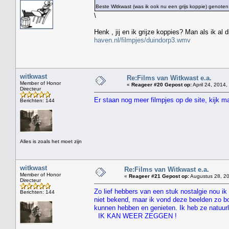
Beste Witkwast (was ik ook nu een grijs koppie) genoten
\
Henk , jij en ik grijze koppies? Man als ik al
haven.nl/filmpjes/duindorp3.wmv
witkwast
Re:Films van Witkwast e.a.
Member of Honor
«
Reageer #20 Gepost op:
April 24, 2014,
Directeur
Er staan nog meer filmpjes op de site, kijk 
Berichten: 144
Alles is zoals het moet zijn
witkwast
Re:Films van Witkwast e.a.
Member of Honor
«
Reageer #21 Gepost op:
Augustus 28, 20
Directeur
Zo lief hebbers van een stuk nostalgie nou ik 
Berichten: 144
niet bekend, maar ik vond deze beelden zo bo
kunnen hebben en genieten. Ik heb ze natuur
IK KAN WEER ZEGGEN !