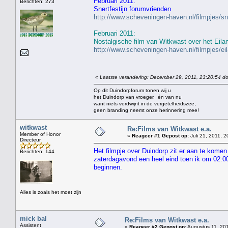
Februari 2011:
Berichten: 273
Snertfestijn forumvrienden
http://www.scheveningen-haven.nl/filmpjes/s
Februari 2011:
Nostalgische film van Witkwast over het Eila
http://www.scheveningen-haven.nl/filmpjes/e
«
Laatste verandering: December 29, 2011, 23:20:54 do
Op dit Duindorpforum tonen wij u
het Duindorp van vroeger, én van nu
want niets verdwijnt in de vergetelheidszee,
geen branding neemt onze herinnering mee!
witkwast
Re:Films van Witkwast e.a.
Member of Honor
«
Reageer #1 Gepost op:
Juli 21, 2011, 2
Directeur
Het filmpje over Duindorp zit er aan te komen
Berichten: 144
zaterdagavond een heel eind toen ik om 02:00 
beginnen.
Alles is zoals het moet zijn
mick bal
Re:Films van Witkwast e.a.
Assistent
«
Reageer #2 Gepost op:
Augustus 11, 201