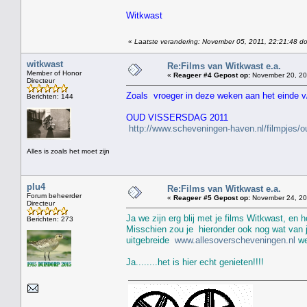
Witkwast
«
Laatste verandering: November 05, 2011, 22:21:48 do
witkwast
Re:Films van Witkwast e.a.
Member of Honor
«
Reageer #4 Gepost op:
November 20, 20
Directeur
Zoals vroeger in deze weken aan het einde v/
Berichten: 144
OUD VISSERSDAG 2011
http://www.scheveningen-haven.nl/filmpjes/
Alles is zoals het moet zijn
plu4
Re:Films van Witkwast e.a.
Forum beheerder
«
Reageer #5 Gepost op:
November 24, 201
Directeur
Ja we zijn erg blij met je films Witkwast, en h
Berichten: 273
Misschien zou je hieronder ook nog wat van j
uitgebreide
www.allesoverscheveningen.nl
we
Ja........het is hier echt genieten!!!!