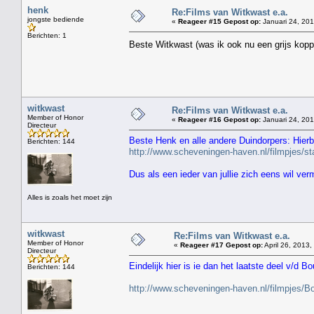
henk
Re:Films van Witkwast e.a.
jongste bediende
«
Reageer #15 Gepost op:
Januari 24, 201
Berichten: 1
Beste Witkwast (was ik ook nu een grijs kopp
witkwast
Re:Films van Witkwast e.a.
Member of Honor
«
Reageer #16 Gepost op:
Januari 24, 201
Directeur
Beste Henk en alle andere Duindorpers: Hierbi
Berichten: 144
http://www.scheveningen-haven.nl/filmpjes/
Dus als een ieder van jullie zich eens wil ve
Alles is zoals het moet zijn
witkwast
Re:Films van Witkwast e.a.
Member of Honor
«
Reageer #17 Gepost op:
April 26, 2013,
Directeur
Eindelijk hier is ie dan het laatste deel v/d Bo
Berichten: 144
http://www.scheveningen-haven.nl/filmpjes/