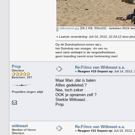
stillestrand.jpg
(59.2 KB, 500x331 - bekeken 6024 keer
«
Laatste verandering: Juli 14, 2012, 22:24:12 door plu
Op dit Duindorpforum tonen wij u
het Duindorp van vroeger, én van nu
want niets verdwijnt in de vergetelheidszee,
geen branding neemt onze herinnering mee!
Prop
Re:Films van Witkwast e.a.
Directeur
«
Reageer #10 Gepost op:
Juli 14, 2012, 
Berichten: 267
Maar Man ,dat is balen.
Allles gedeleted.?
Nee, toch zeker .
Propellers zingen altijd
OOK je opnamen zelf ?
Sterkte Witkwast .
Prop.
witkwast
Re:Films van Witkwast e.a.
Member of Honor
«
Reageer #11 Gepost op:
Juli 18, 2012, 
Directeur