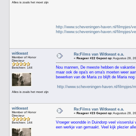
Alles is zoals het moet zijn
" H
http://www.scheveningen-haven.nl/filmpjes/v
http://www.scheveningen-haven.nl/filmpjes/v
witkwast
Re:Films van Witkwast e.a.
Member of Honor
«
Reageer #22 Gepost op:
Augustus 28, 20
Directeur
Nou mannen, De meeste hebben de vakantie a
Berichten: 144
maar ook de opa's en oma's moeten weer aan 
bewerken van de Maria zo blijft de Maria nog
http://www.scheveningen-haven.nl/filmpjes/
Alles is zoals het moet zijn
witkwast
Re:Films van Witkwast e.a.
Member of Honor
«
Reageer #23 Gepost op:
Augustus 28, 20
Directeur
Vroeger woondde in Duindorp veel visserslui
Berichten: 144
een werkje van gemaakt. Veel kijk plezier alle