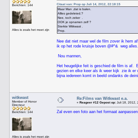
Citaat van: Prop op Juli 14, 2012, 22:18:15
Berichten: 144
Maar Man ,dat is balen.
Allles gedeleted.?
Nee, toch zeker .
OOK je opnamen zelf ?
Sterkte Witkwast .
Alles is zoals het moet zijn
Prop.
Nee dat niet maar wel de film zover ik hem af
ik op het rode kruisje boven @#^& weg alles
Nou mannen,
Het heugelijke feit is geschied de film is af.
gezien en elke keer als ik weer kijk zie ik e
bijna iedereen komt in beeld ondanks de dei
witkwast
Re:Films van Witkwast e.a.
Member of Honor
«
Reageer #12 Gepost op:
Juli 18, 2012, 
Directeur
Zal even een foto aan het formaat aanpassen
Berichten: 144
" HEE 
Alles is zoals het moet zijn