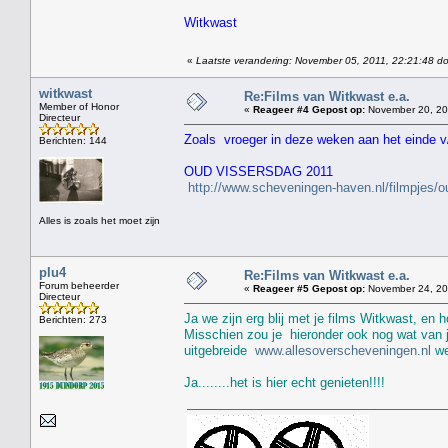
Witkwast
«
Laatste verandering: November 05, 2011, 22:21:48 do
witkwast
Re:Films van Witkwast e.a.
Member of Honor
«
Reageer #4 Gepost op:
November 20, 20
Directeur
Zoals vroeger in deze weken aan het einde v/
Berichten: 144
OUD VISSERSDAG 2011
http://www.scheveningen-haven.nl/filmpjes/
Alles is zoals het moet zijn
plu4
Re:Films van Witkwast e.a.
Forum beheerder
«
Reageer #5 Gepost op:
November 24, 201
Directeur
Ja we zijn erg blij met je films Witkwast, en h
Berichten: 273
Misschien zou je hieronder ook nog wat van j
uitgebreide
www.allesoverscheveningen.nl
we
Ja........het is hier echt genieten!!!!