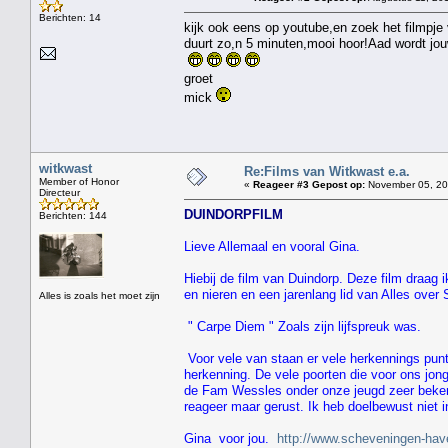
Berichten: 14
kijk ook eens op youtube,en zoek het filmpj
duurt zo,n 5 minuten,mooi hoor!Aad wordt jou
groet
mick
witkwast
Re:Films van Witkwast e.a.
Member of Honor
«
Reageer #3 Gepost op:
November 05, 201
Directeur
DUINDORPFILM
Berichten: 144
Lieve Allemaal en vooral Gina.
Hiebij de film van Duindorp. Deze film draag 
en nieren en een jarenlang lid van Alles over
Alles is zoals het moet zijn
" Carpe Diem " Zoals zijn lijfspreuk was.
Voor vele van staan er vele herkennings punt
herkenning. De vele poorten die voor ons jon
de Fam Wessles onder onze jeugd zeer bekend
reageer maar gerust. Ik heb doelbewust niet i
Gina voor jou.
http://www.scheveningen-hav