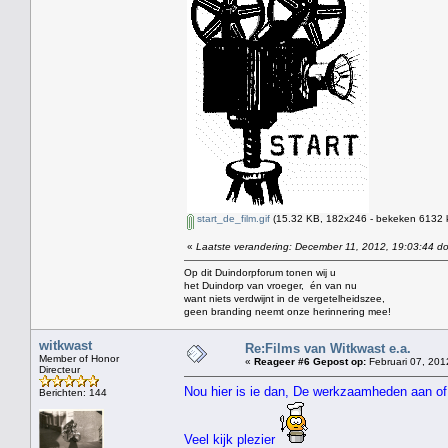
start_de_film.gif
(15.32 KB, 182x246 - bekeken 6132 k
«
Laatste verandering: December 11, 2012, 19:03:44 d
Op dit Duindorpforum tonen wij u
het Duindorp van vroeger, én van nu
want niets verdwijnt in de vergetelheidszee,
geen branding neemt onze herinnering mee!
witkwast
Re:Films van Witkwast e.a.
Member of Honor
«
Reageer #6 Gepost op:
Februari 07, 201
Directeur
Nou hier is ie dan, De werkzaamheden aan of
Berichten: 144
Veel kijk plezier