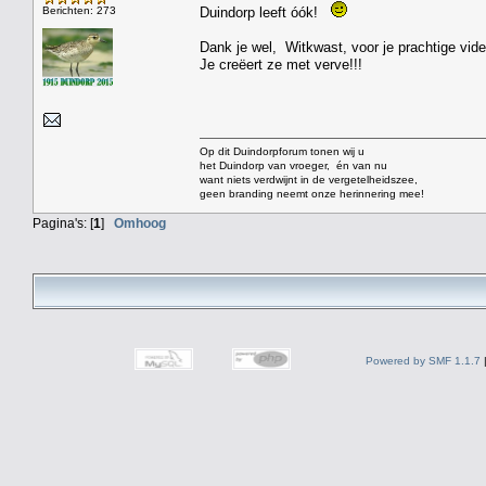
Berichten: 273
Duindorp leeft óók!
Dank je wel, Witkwast, voor je prachtige vide
Je creëert ze met verve!!!
Op dit Duindorpforum tonen wij u
het Duindorp van vroeger, én van nu
want niets verdwijnt in de vergetelheidszee,
geen branding neemt onze herinnering mee!
Pagina's: [
1
]
Omhoog
Powered by SMF 1.1.7