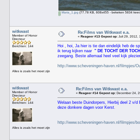
Maria_1.jpg
(77.78 KB, 608x455 - bekeken 5834 keer.
witkwast
Re:Films van Witkwast e.a.
Member of Honor
«
Reageer #13 Gepost op:
Juli 29, 2012, 
Directeur
Hoi , hoi, Ja hier is tie dan eindelijk heb de
Berichten: 144
ik terug kijken naar
" DE TOCHT DER TOC
zeegang. Beste allemaal heel veel kijk plezie
http://www.scheveningen-haven.nl/filmpjes
Alles is zoals het moet zijn
witkwast
Re:Films van Witkwast e.a.
Member of Honor
«
Reageer #14 Gepost op:
December 24, 2
Directeur
Welaan beste Duindorpers, Hierbij deel 2 v/d
Berichten: 144
deze donkere dagen voor Kerst.
http://www.scheveningen-haven.nl/filmpjes/b
Alles is zoals het moet zijn