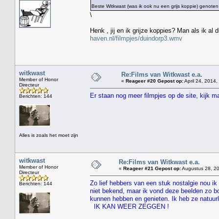
Beste Witkwast (was ik ook nu een grijs koppie) genoten
\
Henk , jij en ik grijze koppies? Man als ik al
haven.nl/filmpjes/duindorp3.wmv
witkwast
Re:Films van Witkwast e.a.
Member of Honor
«
Reageer #20 Gepost op:
April 24, 2014,
Directeur
Er staan nog meer filmpjes op de site, kijk 
Berichten: 144
Alles is zoals het moet zijn
witkwast
Re:Films van Witkwast e.a.
Member of Honor
«
Reageer #21 Gepost op:
Augustus 28, 20
Directeur
Zo lief hebbers van een stuk nostalgie nou ik 
Berichten: 144
niet bekend, maar ik vond deze beelden zo bo
kunnen hebben en genieten. Ik heb ze natuur
IK KAN WEER ZEGGEN !