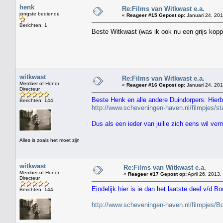
henk
Re:Films van Witkwast e.a.
jongste bediende
«
Reageer #15 Gepost op:
Januari 24, 201
Berichten: 1
Beste Witkwast (was ik ook nu een grijs kopp
witkwast
Re:Films van Witkwast e.a.
Member of Honor
«
Reageer #16 Gepost op:
Januari 24, 201
Directeur
Beste Henk en alle andere Duindorpers: Hierbi
Berichten: 144
http://www.scheveningen-haven.nl/filmpjes/
Dus als een ieder van jullie zich eens wil ve
Alles is zoals het moet zijn
witkwast
Re:Films van Witkwast e.a.
Member of Honor
«
Reageer #17 Gepost op:
April 26, 2013,
Directeur
Eindelijk hier is ie dan het laatste deel v/d Bo
Berichten: 144
http://www.scheveningen-haven.nl/filmpjes/