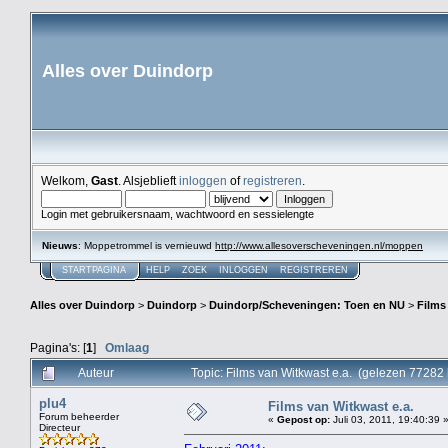
Alles over Duindorp
Welkom,
Gast
. Alsjeblieft
inloggen
of
registreren
.
Login met gebruikersnaam, wachtwoord en sessielengte
Nieuws
: Moppetrommel is vernieuwd
http://www.allesoverscheveningen.nl/moppen
STARTPAGINA
HELP
ZOEK
INLOGGEN
REGISTREREN
Alles over Duindorp
>
Duindorp
>
Duindorp/Scheveningen: Toen en NU
>
Films
Pagina's: [
1
]
Omlaag
Auteur
Topic: Films van Witkwast e.a. (gelezen 77282 
plu4
Films van Witkwast e.a.
Forum beheerder
«
Gepost op:
Juli 03, 2011, 19:40:39 
Directeur