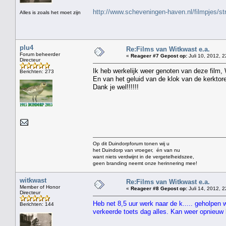
http://www.scheveningen-haven.nl/filmpjes/s
Alles is zoals het moet zijn
plu4
Re:Films van Witkwast e.a.
Forum beheerder
«
Reageer #7 Gepost op:
Juli 10, 2012, 2
Directeur
Ik heb werkelijk weer genoten van deze film,
Berichten: 273
En van het geluid van de klok van de kerktor
Dank je wel!!!!!!
Op dit Duindorpforum tonen wij u
het Duindorp van vroeger, én van nu
want niets verdwijnt in de vergetelheidszee,
geen branding neemt onze herinnering mee!
witkwast
Re:Films van Witkwast e.a.
Member of Honor
«
Reageer #8 Gepost op:
Juli 14, 2012, 2
Directeur
Heb net 8,5 uur werk naar de k..... geholpen 
Berichten: 144
verkeerde toets dag alles. Kan weer opnieu