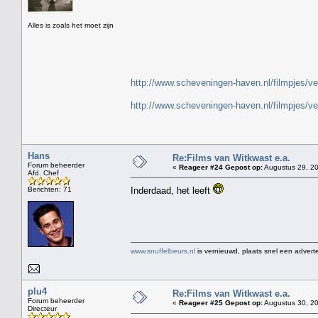
" H
Alles is zoals het moet zijn
http://www.scheveningen-haven.nl/filmpjes/v
http://www.scheveningen-haven.nl/filmpjes/v
Hans
Re:Films van Witkwast e.a.
Forum beheerder
«
Reageer #24 Gepost op:
Augustus 29, 20
Afd. Chef
Berichten: 71
Inderdaad, het leeft
www.snuffelbeurs.nl
is vernieuwd, plaats snel een adverte
plu4
Re:Films van Witkwast e.a.
Forum beheerder
«
Reageer #25 Gepost op:
Augustus 30, 20
Directeur