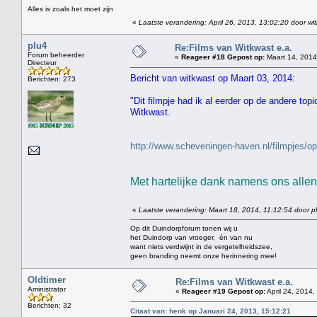
Alles is zoals het moet zijn
«
Laatste verandering: April 26, 2013, 13:02:20 door wi
plu4
Re:Films van Witkwast e.a.
Forum beheerder
«
Reageer #18 Gepost op:
Maart 14, 2014
Directeur
Bericht van witkwast op Maart 03, 2014:
Berichten: 273
"Dit filmpje had ik al eerder op de andere top
Witkwast.
http://www.scheveningen-haven.nl/filmpjes
Met hartelijke dank namens ons allen 
«
Laatste verandering: Maart 18, 2014, 11:12:54 door p
Op dit Duindorpforum tonen wij u
het Duindorp van vroeger, én van nu
want niets verdwijnt in de vergetelheidszee,
geen branding neemt onze herinnering mee!
Oldtimer
Re:Films van Witkwast e.a.
Aministrator
«
Reageer #19 Gepost op:
April 24, 2014,
Berichten: 32
Citaat van: henk op Januari 24, 2013, 15:12:21