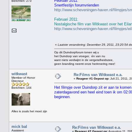
Februari 2011:
Berichten: 273
Snertfestijn forumvrienden
http://www.scheveningen-haven.nl/filmpjes/s
Februari 2011:
Nostalgische film van Witkwast over het Eila
http://www.scheveningen-haven.nl/filmpjes/e
«
Laatste verandering: December 29, 2011, 23:20:54 do
Op dit Duindorpforum tonen wij u
het Duindorp van vroeger, én van nu
want niets verdwijnt in de vergetelheidszee,
geen branding neemt onze herinnering mee!
witkwast
Re:Films van Witkwast e.a.
Member of Honor
«
Reageer #1 Gepost op:
Juli 21, 2011, 2
Directeur
Het filmpje over Duindorp zit er aan te komen
Berichten: 144
zaterdagavond een heel eind toen ik om 02:00 
beginnen.
Alles is zoals het moet zijn
mick bal
Re:Films van Witkwast e.a.
Assistent
«
Reageer #2 Gepost op:
Augustus 11, 201