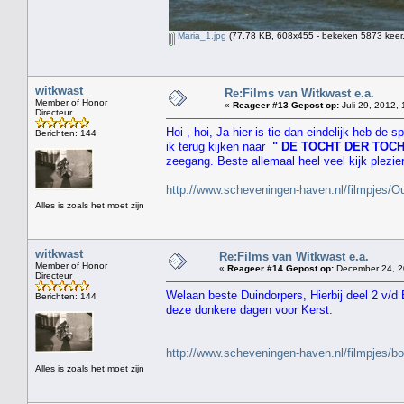
Maria_1.jpg
(77.78 KB, 608x455 - bekeken 5873 keer.
witkwast
Re:Films van Witkwast e.a.
Member of Honor
«
Reageer #13 Gepost op:
Juli 29, 2012, 
Directeur
Hoi , hoi, Ja hier is tie dan eindelijk heb de
Berichten: 144
ik terug kijken naar
" DE TOCHT DER TOC
zeegang. Beste allemaal heel veel kijk plezie
http://www.scheveningen-haven.nl/filmpjes
Alles is zoals het moet zijn
witkwast
Re:Films van Witkwast e.a.
Member of Honor
«
Reageer #14 Gepost op:
December 24, 2
Directeur
Welaan beste Duindorpers, Hierbij deel 2 v/d
Berichten: 144
deze donkere dagen voor Kerst.
http://www.scheveningen-haven.nl/filmpjes/b
Alles is zoals het moet zijn