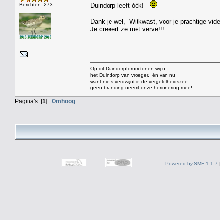
Berichten: 273
Duindorp leeft óók!
Dank je wel, Witkwast, voor je prachtige vide
Je creëert ze met verve!!!
Op dit Duindorpforum tonen wij u
het Duindorp van vroeger, én van nu
want niets verdwijnt in de vergetelheidszee,
geen branding neemt onze herinnering mee!
Pagina's: [
1
]
Omhoog
Powered by SMF 1.1.7