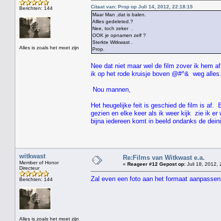
Citaat van: Prop op Juli 14, 2012, 22:18:15
Berichten: 144
Maar Man ,dat is balen.
Allles gedeleted.?
Nee, toch zeker .
OOK je opnamen zelf ?
Sterkte Witkwast .
Alles is zoals het moet zijn
Prop.
Nee dat niet maar wel de film zover ik hem af
ik op het rode kruisje boven @#^& weg alles
Nou mannen,
Het heugelijke feit is geschied de film is af.
gezien en elke keer als ik weer kijk zie ik e
bijna iedereen komt in beeld ondanks de dei
witkwast
Re:Films van Witkwast e.a.
Member of Honor
«
Reageer #12 Gepost op:
Juli 18, 2012, 
Directeur
Zal even een foto aan het formaat aanpassen
Berichten: 144
" H
Alles is zoals het moet zijn