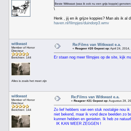
Beste Witkwast (was ik ook nu een grijs koppie) genoten
\
Henk , jij en ik grijze koppies? Man als ik al
haven.nl/filmpjes/duindorp3.wmv
witkwast
Re:Films van Witkwast e.a.
Member of Honor
«
Reageer #20 Gepost op:
April 24, 2014,
Directeur
Er staan nog meer filmpjes op de site, kijk 
Berichten: 144
Alles is zoals het moet zijn
witkwast
Re:Films van Witkwast e.a.
Member of Honor
«
Reageer #21 Gepost op:
Augustus 28, 20
Directeur
Zo lief hebbers van een stuk nostalgie nou ik 
Berichten: 144
niet bekend, maar ik vond deze beelden zo bo
kunnen hebben en genieten. Ik heb ze natuur
IK KAN WEER ZEGGEN !