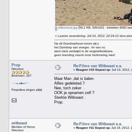
stillestrand.jpg
(59.2 KB, 500x331 - bekeken 6082 keer
«
Laatste verandering: Juli 14, 2012, 22:24:12 door plu
Op dit Duindorpforum tonen wij u
het Duindorp van vroeger, én van nu
want niets verdwijnt in de vergetelheidszee,
geen branding neemt onze herinnering mee!
Prop
Re:Films van Witkwast e.a.
Directeur
«
Reageer #10 Gepost op:
Juli 14, 2012, 
Berichten: 267
Maar Man ,dat is balen.
Allles gedeleted.?
Nee, toch zeker .
Propellers zingen altijd
OOK je opnamen zelf ?
Sterkte Witkwast .
Prop.
witkwast
Re:Films van Witkwast e.a.
Member of Honor
«
Reageer #11 Gepost op:
Juli 18, 2012, 
Directeur