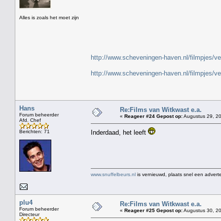
"
Alles is zoals het moet zijn
http://www.scheveningen-haven.nl/filmpjes/v
http://www.scheveningen-haven.nl/filmpjes/v
Hans
Re:Films van Witkwast e.a.
Forum beheerder
«
Reageer #24 Gepost op:
Augustus 29, 20
Afd. Chef
Berichten: 71
Inderdaad, het leeft
www.snuffelbeurs.nl
is vernieuwd, plaats snel een adverte
plu4
Re:Films van Witkwast e.a.
Forum beheerder
«
Reageer #25 Gepost op:
Augustus 30, 20
Directeur