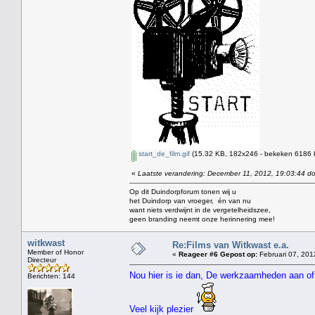
start_de_film.gif
(15.32 KB, 182x246 - bekeken 6186 k
«
Laatste verandering: December 11, 2012, 19:03:44 d
Op dit Duindorpforum tonen wij u
het Duindorp van vroeger, én van nu
want niets verdwijnt in de vergetelheidszee,
geen branding neemt onze herinnering mee!
witkwast
Re:Films van Witkwast e.a.
Member of Honor
«
Reageer #6 Gepost op:
Februari 07, 201
Directeur
Nou hier is ie dan, De werkzaamheden aan of
Berichten: 144
Veel kijk plezier