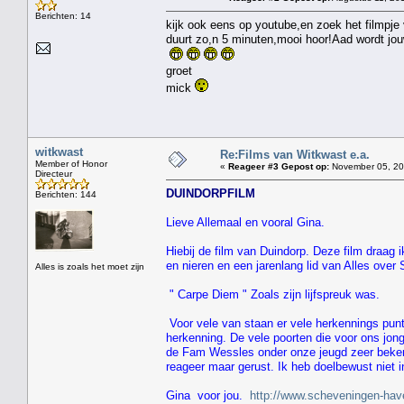
Berichten: 14
kijk ook eens op youtube,en zoek het filmpj
duurt zo,n 5 minuten,mooi hoor!Aad wordt jou
groet
mick
witkwast
Re:Films van Witkwast e.a.
Member of Honor
«
Reageer #3 Gepost op:
November 05, 201
Directeur
DUINDORPFILM
Berichten: 144
Lieve Allemaal en vooral Gina.
Hiebij de film van Duindorp. Deze film draag 
en nieren en een jarenlang lid van Alles over
Alles is zoals het moet zijn
" Carpe Diem " Zoals zijn lijfspreuk was.
Voor vele van staan er vele herkennings punt
herkenning. De vele poorten die voor ons jon
de Fam Wessles onder onze jeugd zeer bekend
reageer maar gerust. Ik heb doelbewust niet i
Gina voor jou.
http://www.scheveningen-hav