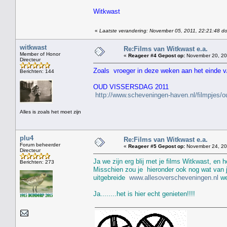
Witkwast
«
Laatste verandering: November 05, 2011, 22:21:48 do
witkwast
Re:Films van Witkwast e.a.
Member of Honor
«
Reageer #4 Gepost op:
November 20, 20
Directeur
Zoals vroeger in deze weken aan het einde v/
Berichten: 144
OUD VISSERSDAG 2011
http://www.scheveningen-haven.nl/filmpjes/
Alles is zoals het moet zijn
plu4
Re:Films van Witkwast e.a.
Forum beheerder
«
Reageer #5 Gepost op:
November 24, 201
Directeur
Ja we zijn erg blij met je films Witkwast, en h
Berichten: 273
Misschien zou je hieronder ook nog wat van j
uitgebreide
www.allesoverscheveningen.nl
we
Ja........het is hier echt genieten!!!!