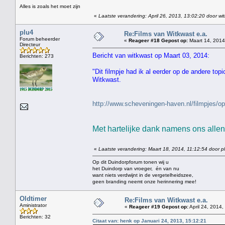
Alles is zoals het moet zijn
«
Laatste verandering: April 26, 2013, 13:02:20 door wi
plu4
Re:Films van Witkwast e.a.
Forum beheerder
«
Reageer #18 Gepost op:
Maart 14, 2014
Directeur
Bericht van witkwast op Maart 03, 2014:
Berichten: 273
"Dit filmpje had ik al eerder op de andere top
Witkwast.
http://www.scheveningen-haven.nl/filmpjes
Met hartelijke dank namens ons allen 
«
Laatste verandering: Maart 18, 2014, 11:12:54 door p
Op dit Duindorpforum tonen wij u
het Duindorp van vroeger, én van nu
want niets verdwijnt in de vergetelheidszee,
geen branding neemt onze herinnering mee!
Oldtimer
Re:Films van Witkwast e.a.
Aministrator
«
Reageer #19 Gepost op:
April 24, 2014,
Berichten: 32
Citaat van: henk op Januari 24, 2013, 15:12:21