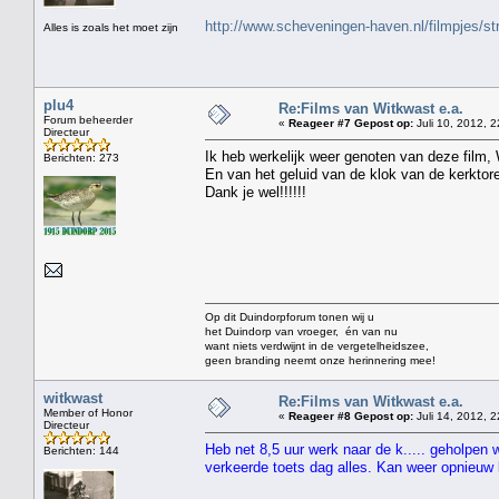
http://www.scheveningen-haven.nl/filmpjes/s
Alles is zoals het moet zijn
plu4
Re:Films van Witkwast e.a.
Forum beheerder
«
Reageer #7 Gepost op:
Juli 10, 2012, 2
Directeur
Ik heb werkelijk weer genoten van deze film,
Berichten: 273
En van het geluid van de klok van de kerktor
Dank je wel!!!!!!
Op dit Duindorpforum tonen wij u
het Duindorp van vroeger, én van nu
want niets verdwijnt in de vergetelheidszee,
geen branding neemt onze herinnering mee!
witkwast
Re:Films van Witkwast e.a.
Member of Honor
«
Reageer #8 Gepost op:
Juli 14, 2012, 2
Directeur
Heb net 8,5 uur werk naar de k..... geholpen 
Berichten: 144
verkeerde toets dag alles. Kan weer opnieu