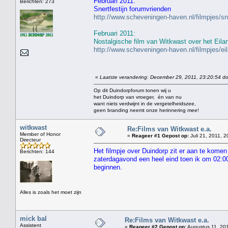
Februari 2011:
Berichten: 273
Snertfestijn forumvrienden
http://www.scheveningen-haven.nl/filmpjes/s
Februari 2011:
Nostalgische film van Witkwast over het Eila
http://www.scheveningen-haven.nl/filmpjes/e
«
Laatste verandering: December 29, 2011, 23:20:54 do
Op dit Duindorpforum tonen wij u
het Duindorp van vroeger, én van nu
want niets verdwijnt in de vergetelheidszee,
geen branding neemt onze herinnering mee!
witkwast
Re:Films van Witkwast e.a.
Member of Honor
«
Reageer #1 Gepost op:
Juli 21, 2011, 2
Directeur
Het filmpje over Duindorp zit er aan te komen
Berichten: 144
zaterdagavond een heel eind toen ik om 02:00 
beginnen.
Alles is zoals het moet zijn
mick bal
Re:Films van Witkwast e.a.
Assistent
«
Reageer #2 Gepost op:
Augustus 11, 201