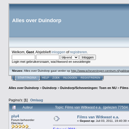
Alles over Duindorp
Welkom,
Gast
. Alsjeblieft
inloggen
of
registreren
.
Login met gebruikersnaam, wachtwoord en sessielengte
Nieuws
: Alles over Duindorp gaat verder op
http://www.scheveningen-centrum.nl/yabb
STARTPAGINA
HELP
ZOEK
INLOGGEN
REGISTREREN
Alles over Duindorp
>
Duindorp
>
Duindorp/Scheveningen: Toen en NU
>
Films
Pagina's: [
1
]
Omlaag
Auteur
Topic: Films van Witkwast e.a. (gelezen 77504 
plu4
Films van Witkwast e.a.
Forum beheerder
«
Gepost op:
Juli 03, 2011, 19:40:39 
Directeur