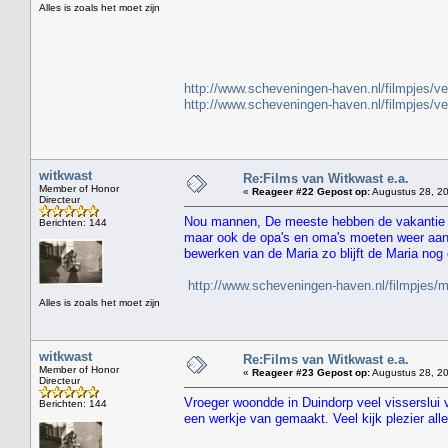
Alles is zoals het moet zijn
"
http://www.scheveningen-haven.nl/filmpjes/v
http://www.scheveningen-haven.nl/filmpjes/v
witkwast
Re:Films van Witkwast e.a.
Member of Honor
«
Reageer #22 Gepost op:
Augustus 28, 20
Directeur
Nou mannen, De meeste hebben de vakantie a
Berichten: 144
maar ook de opa's en oma's moeten weer aan 
bewerken van de Maria zo blijft de Maria nog
http://www.scheveningen-haven.nl/filmpjes/
Alles is zoals het moet zijn
witkwast
Re:Films van Witkwast e.a.
Member of Honor
«
Reageer #23 Gepost op:
Augustus 28, 20
Directeur
Vroeger woondde in Duindorp veel visserslui
Berichten: 144
een werkje van gemaakt. Veel kijk plezier alle