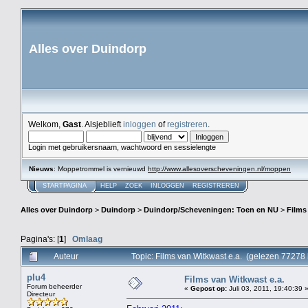
Alles over Duindorp
Welkom,
Gast
. Alsjeblieft
inloggen
of
registreren
.
Login met gebruikersnaam, wachtwoord en sessielengte
Nieuws
: Moppetrommel is vernieuwd
http://www.allesoverscheveningen.nl/moppen
STARTPAGINA
HELP
ZOEK
INLOGGEN
REGISTREREN
Alles over Duindorp
>
Duindorp
>
Duindorp/Scheveningen: Toen en NU
>
Films
Pagina's: [
1
]
Omlaag
Auteur
Topic: Films van Witkwast e.a. (gelezen 77278 
plu4
Films van Witkwast e.a.
Forum beheerder
«
Gepost op:
Juli 03, 2011, 19:40:39 
Directeur