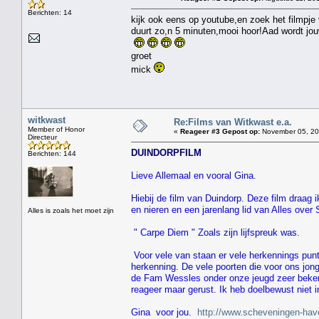
Berichten: 14
kijk ook eens op youtube,en zoek het filmpj
duurt zo,n 5 minuten,mooi hoor!Aad wordt jou
groet
mick
witkwast
Re:Films van Witkwast e.a.
Member of Honor
«
Reageer #3 Gepost op:
November 05, 201
Directeur
DUINDORPFILM
Berichten: 144
Lieve Allemaal en vooral Gina.
Hiebij de film van Duindorp. Deze film draag 
en nieren en een jarenlang lid van Alles over
Alles is zoals het moet zijn
" Carpe Diem " Zoals zijn lijfspreuk was.
Voor vele van staan er vele herkennings punt
herkenning. De vele poorten die voor ons jon
de Fam Wessles onder onze jeugd zeer bekend
reageer maar gerust. Ik heb doelbewust niet i
Gina voor jou.
http://www.scheveningen-hav