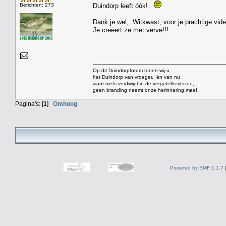
Berichten: 273
Duindorp leeft óók!
Dank je wel, Witkwast, voor je prachtige vide
Je creëert ze met verve!!!
Op dit Duindorpforum tonen wij u
het Duindorp van vroeger, én van nu
want niets verdwijnt in de vergetelheidszee,
geen branding neemt onze herinnering mee!
Pagina's: [
1
]
Omhoog
Powered by SMF 1.1.7