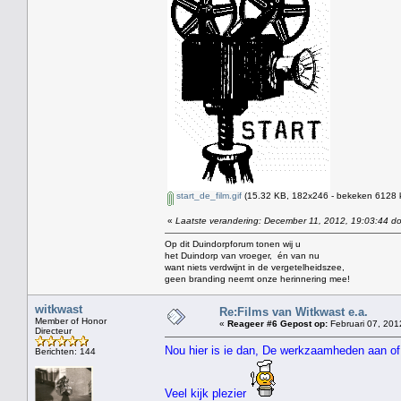
start_de_film.gif
(15.32 KB, 182x246 - bekeken 6128 k
«
Laatste verandering: December 11, 2012, 19:03:44 d
Op dit Duindorpforum tonen wij u
het Duindorp van vroeger, én van nu
want niets verdwijnt in de vergetelheidszee,
geen branding neemt onze herinnering mee!
witkwast
Re:Films van Witkwast e.a.
Member of Honor
«
Reageer #6 Gepost op:
Februari 07, 201
Directeur
Nou hier is ie dan, De werkzaamheden aan of
Berichten: 144
Veel kijk plezier