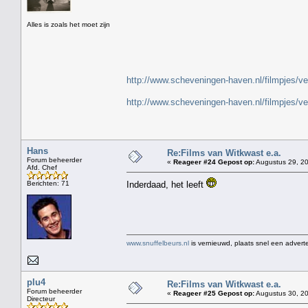
" H
Alles is zoals het moet zijn
http://www.scheveningen-haven.nl/filmpjes/v
http://www.scheveningen-haven.nl/filmpjes/v
Hans
Re:Films van Witkwast e.a.
Forum beheerder
«
Reageer #24 Gepost op:
Augustus 29, 20
Afd. Chef
Berichten: 71
Inderdaad, het leeft
www.snuffelbeurs.nl
is vernieuwd, plaats snel een adverte
plu4
Re:Films van Witkwast e.a.
Forum beheerder
«
Reageer #25 Gepost op:
Augustus 30, 20
Directeur