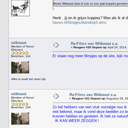
Beste Witkwast (was ik ook nu een grijs koppie) genoten
\
Henk , jij en ik grijze koppies? Man als ik al
haven.nl/filmpjes/duindorp3.wmv
witkwast
Re:Films van Witkwast e.a.
Member of Honor
«
Reageer #20 Gepost op:
April 24, 2014,
Directeur
Er staan nog meer filmpjes op de site, kijk 
Berichten: 144
Alles is zoals het moet zijn
witkwast
Re:Films van Witkwast e.a.
Member of Honor
«
Reageer #21 Gepost op:
Augustus 28, 20
Directeur
Zo lief hebbers van een stuk nostalgie nou ik 
Berichten: 144
niet bekend, maar ik vond deze beelden zo bo
kunnen hebben en genieten. Ik heb ze natuur
IK KAN WEER ZEGGEN !