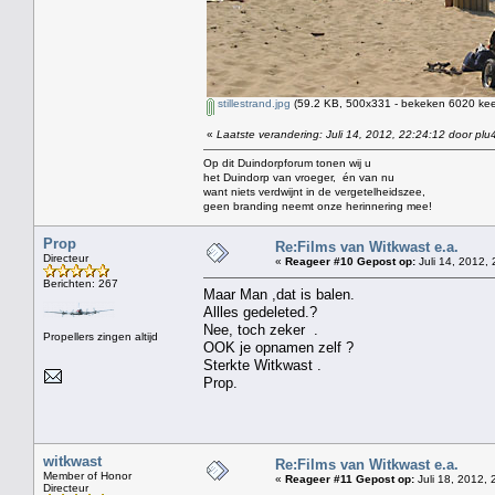
stillestrand.jpg
(59.2 KB, 500x331 - bekeken 6020 keer
«
Laatste verandering: Juli 14, 2012, 22:24:12 door plu
Op dit Duindorpforum tonen wij u
het Duindorp van vroeger, én van nu
want niets verdwijnt in de vergetelheidszee,
geen branding neemt onze herinnering mee!
Prop
Re:Films van Witkwast e.a.
Directeur
«
Reageer #10 Gepost op:
Juli 14, 2012, 
Berichten: 267
Maar Man ,dat is balen.
Allles gedeleted.?
Nee, toch zeker .
Propellers zingen altijd
OOK je opnamen zelf ?
Sterkte Witkwast .
Prop.
witkwast
Re:Films van Witkwast e.a.
Member of Honor
«
Reageer #11 Gepost op:
Juli 18, 2012, 
Directeur