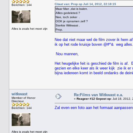
Citaat van: Prop op Juli 14, 2012, 22:18:15
Berichten: 144
Maar Man ,dat is balen.
Allles gedeleted.?
Nee, toch zeker .
OOK je opnamen zelf ?
Sterkte Witkwast .
Alles is zoals het moet zijn
Prop.
Nee dat niet maar wel de film zover ik hem af
ik op het rode kruisje boven @#^& weg alles
Nou mannen,
Het heugelijke feit is geschied de film is af.
gezien en elke keer als ik weer kijk zie ik e
bijna iedereen komt in beeld ondanks de dei
witkwast
Re:Films van Witkwast e.a.
Member of Honor
«
Reageer #12 Gepost op:
Juli 18, 2012, 
Directeur
Zal even een foto aan het formaat aanpassen
Berichten: 144
" HEE 
Alles is zoals het moet zijn