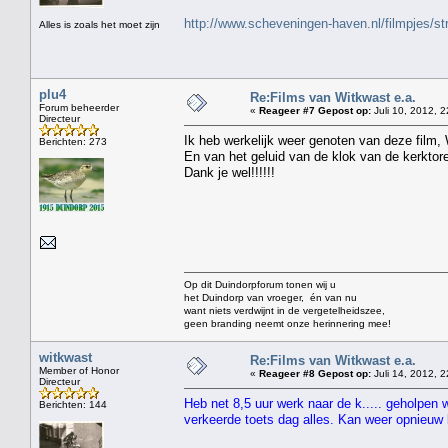
http://www.scheveningen-haven.nl/filmpjes/s
Alles is zoals het moet zijn
plu4
Re:Films van Witkwast e.a.
Forum beheerder
«
Reageer #7 Gepost op:
Juli 10, 2012, 2
Directeur
Ik heb werkelijk weer genoten van deze film,
Berichten: 273
En van het geluid van de klok van de kerktor
Dank je wel!!!!!!
Op dit Duindorpforum tonen wij u
het Duindorp van vroeger, én van nu
want niets verdwijnt in de vergetelheidszee,
geen branding neemt onze herinnering mee!
witkwast
Re:Films van Witkwast e.a.
Member of Honor
«
Reageer #8 Gepost op:
Juli 14, 2012, 2
Directeur
Heb net 8,5 uur werk naar de k..... geholpen 
Berichten: 144
verkeerde toets dag alles. Kan weer opnieu