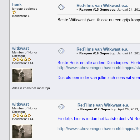
henk
Re:Films van Witkwast e.a.
jongste bediende
«
Reageer #15 Gepost op:
Januari 24, 201
Berichten: 1
Beste Witkwast (was ik ook nu een grijs kopp
witkwast
Re:Films van Witkwast e.a.
Member of Honor
«
Reageer #16 Gepost op:
Januari 24, 201
Directeur
Beste Henk en alle andere Duindorpers: Hierbi
Berichten: 144
http://www.scheveningen-haven.nl/filmpjes/
Dus als een ieder van jullie zich eens wil ve
Alles is zoals het moet zijn
witkwast
Re:Films van Witkwast e.a.
Member of Honor
«
Reageer #17 Gepost op:
April 26, 2013,
Directeur
Eindelijk hier is ie dan het laatste deel v/d Bo
Berichten: 144
http://www.scheveningen-haven.nl/filmpjes/