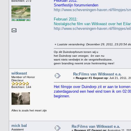
Februari 2011:
Berichten: 273
Snertfestijn forumvrienden
http://www.scheveningen-haven.nl/filmpjes/s
Februari 2011:
Nostalgische film van Witkwast over het Eila
http://www.scheveningen-haven.nl/filmpjes/e
«
Laatste verandering: December 29, 2011, 23:20:54 do
Op dit Duindorpforum tonen wij u
het Duindorp van vroeger, én van nu
want niets verdwijnt in de vergetelheidszee,
geen branding neemt onze herinnering mee!
witkwast
Re:Films van Witkwast e.a.
Member of Honor
«
Reageer #1 Gepost op:
Juli 21, 2011, 2
Directeur
Het filmpje over Duindorp zit er aan te komen
Berichten: 144
zaterdagavond een heel eind toen ik om 02:00 
beginnen.
Alles is zoals het moet zijn
mick bal
Re:Films van Witkwast e.a.
Assistent
«
Reageer #2 Gepost op:
Augustus 11, 201