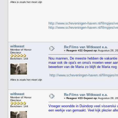
Alles is zoals het moet zijn
" H
http://www.scheveningen-haven.nl/filmpjes/v
http://www.scheveningen-haven.nl/filmpjes/v
witkwast
Re:Films van Witkwast e.a.
Member of Honor
«
Reageer #22 Gepost op:
Augustus 28, 20
Directeur
Nou mannen, De meeste hebben de vakantie a
Berichten: 144
maar ook de opa's en oma's moeten weer aan 
bewerken van de Maria zo blijft de Maria nog
http://www.scheveningen-haven.nl/filmpjes/
Alles is zoals het moet zijn
witkwast
Re:Films van Witkwast e.a.
Member of Honor
«
Reageer #23 Gepost op:
Augustus 28, 20
Directeur
Vroeger woondde in Duindorp veel visserslui
Berichten: 144
een werkje van gemaakt. Veel kijk plezier alle