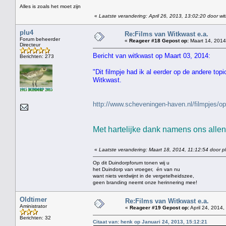
Alles is zoals het moet zijn
«
Laatste verandering: April 26, 2013, 13:02:20 door wi
plu4
Re:Films van Witkwast e.a.
Forum beheerder
«
Reageer #18 Gepost op:
Maart 14, 2014
Directeur
Bericht van witkwast op Maart 03, 2014:
Berichten: 273
"Dit filmpje had ik al eerder op de andere top
Witkwast.
http://www.scheveningen-haven.nl/filmpjes
Met hartelijke dank namens ons allen 
«
Laatste verandering: Maart 18, 2014, 11:12:54 door p
Op dit Duindorpforum tonen wij u
het Duindorp van vroeger, én van nu
want niets verdwijnt in de vergetelheidszee,
geen branding neemt onze herinnering mee!
Oldtimer
Re:Films van Witkwast e.a.
Aministrator
«
Reageer #19 Gepost op:
April 24, 2014,
Berichten: 32
Citaat van: henk op Januari 24, 2013, 15:12:21