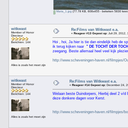
Maria_1.jpg
(77.78 KB, 608x455 - bekeken 5830 keer.
witkwast
Re:Films van Witkwast e.a.
Member of Honor
«
Reageer #13 Gepost op:
Juli 29, 2012, 
Directeur
Hoi , hoi, Ja hier is tie dan eindelijk heb de
Berichten: 144
ik terug kijken naar
" DE TOCHT DER TOC
zeegang. Beste allemaal heel veel kijk plezie
http://www.scheveningen-haven.nl/filmpjes
Alles is zoals het moet zijn
witkwast
Re:Films van Witkwast e.a.
Member of Honor
«
Reageer #14 Gepost op:
December 24, 2
Directeur
Welaan beste Duindorpers, Hierbij deel 2 v/d
Berichten: 144
deze donkere dagen voor Kerst.
http://www.scheveningen-haven.nl/filmpjes/b
Alles is zoals het moet zijn