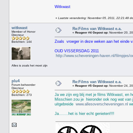
Witkwast
«
Laatste verandering: November 05, 2011, 22:21:48 do
witkwast
Re:Films van Witkwast e.a.
Member of Honor
«
Reageer #4 Gepost op:
November 20, 20
Directeur
Zoals vroeger in deze weken aan het einde v/
Berichten: 144
OUD VISSERSDAG 2011
http://www.scheveningen-haven.nl/filmpjes/
Alles is zoals het moet zijn
plu4
Re:Films van Witkwast e.a.
Forum beheerder
«
Reageer #5 Gepost op:
November 24, 201
Directeur
Ja we zijn erg blij met je films Witkwast, en h
Berichten: 273
Misschien zou je hieronder ook nog wat van j
uitgebreide
www.allesoverscheveningen.nl
we
Ja........het is hier echt genieten!!!!