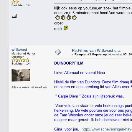
Berichten: 14
kijk ook eens op youtube,en zoek het filmpj
duurt zo,n 5 minuten,mooi hoor!Aad wordt jou
groet
mick
witkwast
Re:Films van Witkwast e.a.
Member of Honor
«
Reageer #3 Gepost op:
November 05, 201
Directeur
DUINDORPFILM
Berichten: 144
Lieve Allemaal en vooral Gina.
Hiebij de film van Duindorp. Deze film draag 
en nieren en een jarenlang lid van Alles over
Alles is zoals het moet zijn
" Carpe Diem " Zoals zijn lijfspreuk was.
Voor vele van staan er vele herkennings punt
herkenning. De vele poorten die voor ons jon
de Fam Wessles onder onze jeugd zeer bekend
reageer maar gerust. Ik heb doelbewust niet i
Gina voor jou.
http://www.scheveningen-hav