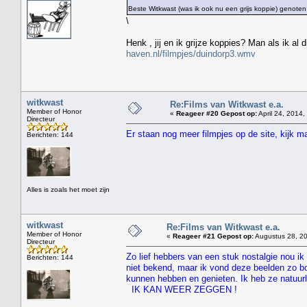
Beste Witkwast (was ik ook nu een grijs koppie) genoten
\
Henk , jij en ik grijze koppies? Man als ik al
haven.nl/filmpjes/duindorp3.wmv
witkwast
Re:Films van Witkwast e.a.
Member of Honor
«
Reageer #20 Gepost op:
April 24, 2014,
Directeur
Er staan nog meer filmpjes op de site, kijk 
Berichten: 144
Alles is zoals het moet zijn
witkwast
Re:Films van Witkwast e.a.
Member of Honor
«
Reageer #21 Gepost op:
Augustus 28, 20
Directeur
Zo lief hebbers van een stuk nostalgie nou ik 
Berichten: 144
niet bekend, maar ik vond deze beelden zo bo
kunnen hebben en genieten. Ik heb ze natuur
IK KAN WEER ZEGGEN !