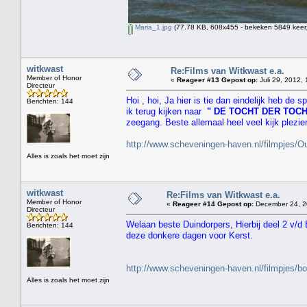
Maria_1.jpg
(77.78 KB, 608x455 - bekeken 5849 keer.
witkwast
Re:Films van Witkwast e.a.
Member of Honor
«
Reageer #13 Gepost op:
Juli 29, 2012, 
Directeur
Hoi , hoi, Ja hier is tie dan eindelijk heb de
Berichten: 144
ik terug kijken naar
" DE TOCHT DER TOC
zeegang. Beste allemaal heel veel kijk plezie
http://www.scheveningen-haven.nl/filmpjes
Alles is zoals het moet zijn
witkwast
Re:Films van Witkwast e.a.
Member of Honor
«
Reageer #14 Gepost op:
December 24, 2
Directeur
Welaan beste Duindorpers, Hierbij deel 2 v/d
Berichten: 144
deze donkere dagen voor Kerst.
http://www.scheveningen-haven.nl/filmpjes/b
Alles is zoals het moet zijn