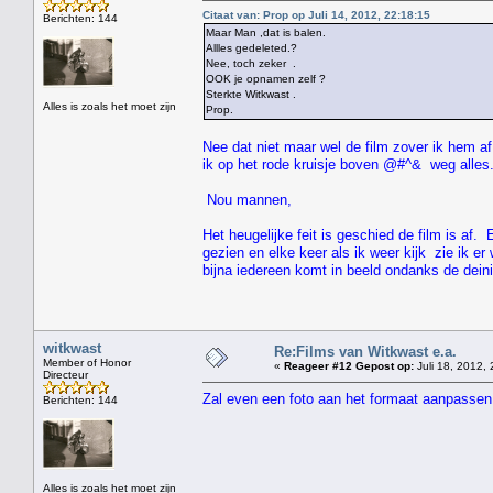
Citaat van: Prop op Juli 14, 2012, 22:18:15
Berichten: 144
Maar Man ,dat is balen.
Allles gedeleted.?
Nee, toch zeker .
OOK je opnamen zelf ?
Sterkte Witkwast .
Alles is zoals het moet zijn
Prop.
Nee dat niet maar wel de film zover ik hem af
ik op het rode kruisje boven @#^& weg alles
Nou mannen,
Het heugelijke feit is geschied de film is af.
gezien en elke keer als ik weer kijk zie ik e
bijna iedereen komt in beeld ondanks de dei
witkwast
Re:Films van Witkwast e.a.
Member of Honor
«
Reageer #12 Gepost op:
Juli 18, 2012, 
Directeur
Zal even een foto aan het formaat aanpassen
Berichten: 144
" HEE 
Alles is zoals het moet zijn