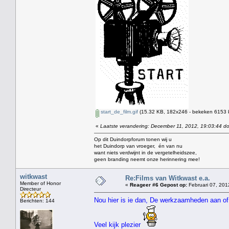
start_de_film.gif
(15.32 KB, 182x246 - bekeken 6153 k
«
Laatste verandering: December 11, 2012, 19:03:44 d
Op dit Duindorpforum tonen wij u
het Duindorp van vroeger, én van nu
want niets verdwijnt in de vergetelheidszee,
geen branding neemt onze herinnering mee!
witkwast
Re:Films van Witkwast e.a.
Member of Honor
«
Reageer #6 Gepost op:
Februari 07, 201
Directeur
Nou hier is ie dan, De werkzaamheden aan of
Berichten: 144
Veel kijk plezier