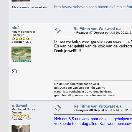
http://www.scheveningen-haven.nl/filmpjes/s
Alles is zoals het moet zijn
plu4
Re:Films van Witkwast e.a.
Forum beheerder
«
Reageer #7 Gepost op:
Juli 10, 2012, 2
Directeur
Ik heb werkelijk weer genoten van deze film,
Berichten: 273
En van het geluid van de klok van de kerktor
Dank je wel!!!!!!
Op dit Duindorpforum tonen wij u
het Duindorp van vroeger, én van nu
want niets verdwijnt in de vergetelheidszee,
geen branding neemt onze herinnering mee!
witkwast
Re:Films van Witkwast e.a.
Member of Honor
«
Reageer #8 Gepost op:
Juli 14, 2012, 2
Directeur
Heb net 8,5 uur werk naar de k..... geholpen 
Berichten: 144
verkeerde toets dag alles. Kan weer opnieu