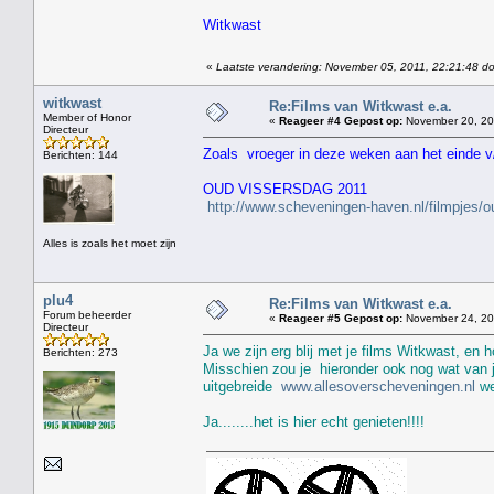
Witkwast
«
Laatste verandering: November 05, 2011, 22:21:48 do
witkwast
Re:Films van Witkwast e.a.
Member of Honor
«
Reageer #4 Gepost op:
November 20, 20
Directeur
Zoals vroeger in deze weken aan het einde v/
Berichten: 144
OUD VISSERSDAG 2011
http://www.scheveningen-haven.nl/filmpjes/
Alles is zoals het moet zijn
plu4
Re:Films van Witkwast e.a.
Forum beheerder
«
Reageer #5 Gepost op:
November 24, 201
Directeur
Ja we zijn erg blij met je films Witkwast, en h
Berichten: 273
Misschien zou je hieronder ook nog wat van j
uitgebreide
www.allesoverscheveningen.nl
we
Ja........het is hier echt genieten!!!!