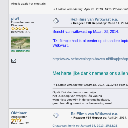
Alles is zoals het moet zijn
«
Laatste verandering: April 26, 2013, 13:02:20 door wi
plu4
Re:Films van Witkwast e.a.
Forum beheerder
«
Reageer #18 Gepost op:
Maart 14, 2014
Directeur
Bericht van witkwast op Maart 03, 2014:
Berichten: 273
"Dit filmpje had ik al eerder op de andere top
Witkwast.
http://www.scheveningen-haven.nl/filmpjes
Met hartelijke dank namens ons allen 
«
Laatste verandering: Maart 18, 2014, 11:12:54 door p
Op dit Duindorpforum tonen wij u
het Duindorp van vroeger, én van nu
want niets verdwijnt in de vergetelheidszee,
geen branding neemt onze herinnering mee!
Oldtimer
Re:Films van Witkwast e.a.
Aministrator
«
Reageer #19 Gepost op:
April 24, 2014,
Berichten: 32
Citaat van: henk op Januari 24, 2013, 15:12:21