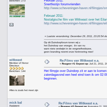
Februari 2011:
Berichten: 273
Snertfestijn forumvrienden
http://www.scheveningen-haven.nl/filmpjes/s
Februari 2011:
Nostalgische film van Witkwast over het Eila
http://www.scheveningen-haven.nl/filmpjes/e
«
Laatste verandering: December 29, 2011, 23:20:54 do
Op dit Duindorpforum tonen wij u
het Duindorp van vroeger, én van nu
want niets verdwijnt in de vergetelheidszee,
geen branding neemt onze herinnering mee!
witkwast
Re:Films van Witkwast e.a.
Member of Honor
«
Reageer #1 Gepost op:
Juli 21, 2011, 2
Directeur
Het filmpje over Duindorp zit er aan te komen
Berichten: 144
zaterdagavond een heel eind toen ik om 02:00 
beginnen.
Alles is zoals het moet zijn
mick bal
Re:Films van Witkwast e.a.
Assistent
«
Reageer #2 Gepost op:
Augustus 11, 201