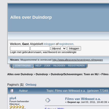
Alles over Duindorp
Welkom,
Gast
. Alsjeblieft
inloggen
of
registreren
.
Login met gebruikersnaam, wachtwoord en sessielengte
Nieuws
: Moppetrommel is vernieuwd
http://www.allesoverscheveningen.nl/moppen
STARTPAGINA
HELP
ZOEK
INLOGGEN
REGISTREREN
Alles over Duindorp
>
Duindorp
>
Duindorp/Scheveningen: Toen en NU
>
Films
Pagina's: [
1
]
Omlaag
Auteur
Topic: Films van Witkwast e.a. (gelezen 77349 
plu4
Films van Witkwast e.a.
Forum beheerder
«
Gepost op:
Juli 03, 2011, 19:40:39 
Directeur