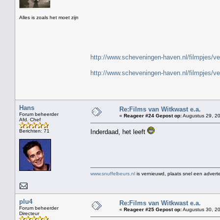
" H
Alles is zoals het moet zijn
http://www.scheveningen-haven.nl/filmpjes/v
http://www.scheveningen-haven.nl/filmpjes/v
Hans
Re:Films van Witkwast e.a.
Forum beheerder
«
Reageer #24 Gepost op:
Augustus 29, 20
Afd. Chef
Berichten: 71
Inderdaad, het leeft
www.snuffelbeurs.nl
is vernieuwd, plaats snel een adverte
plu4
Re:Films van Witkwast e.a.
Forum beheerder
«
Reageer #25 Gepost op:
Augustus 30, 20
Directeur