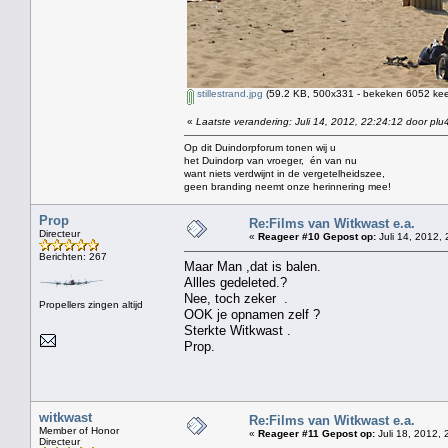
stillestrand.jpg
(59.2 KB, 500x331 - bekeken 6052 keer
«
Laatste verandering: Juli 14, 2012, 22:24:12 door plu
Op dit Duindorpforum tonen wij u
het Duindorp van vroeger, én van nu
want niets verdwijnt in de vergetelheidszee,
geen branding neemt onze herinnering mee!
Prop
Re:Films van Witkwast e.a.
Directeur
«
Reageer #10 Gepost op:
Juli 14, 2012, 
Berichten: 267
Maar Man ,dat is balen.
Allles gedeleted.?
Nee, toch zeker .
Propellers zingen altijd
OOK je opnamen zelf ?
Sterkte Witkwast .
Prop.
witkwast
Re:Films van Witkwast e.a.
Member of Honor
«
Reageer #11 Gepost op:
Juli 18, 2012, 
Directeur