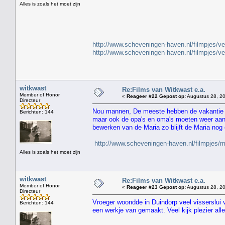
Alles is zoals het moet zijn
" H
http://www.scheveningen-haven.nl/filmpjes/v
http://www.scheveningen-haven.nl/filmpjes/v
witkwast
Re:Films van Witkwast e.a.
Member of Honor
«
Reageer #22 Gepost op:
Augustus 28, 20
Directeur
Nou mannen, De meeste hebben de vakantie a
Berichten: 144
maar ook de opa's en oma's moeten weer aan 
bewerken van de Maria zo blijft de Maria nog
http://www.scheveningen-haven.nl/filmpjes/
Alles is zoals het moet zijn
witkwast
Re:Films van Witkwast e.a.
Member of Honor
«
Reageer #23 Gepost op:
Augustus 28, 20
Directeur
Vroeger woondde in Duindorp veel visserslui
Berichten: 144
een werkje van gemaakt. Veel kijk plezier alle