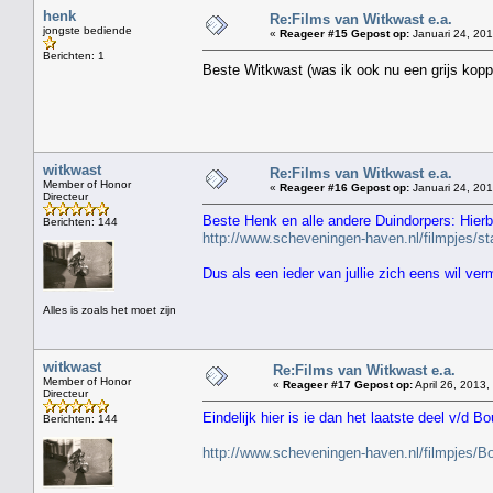
henk
Re:Films van Witkwast e.a.
jongste bediende
«
Reageer #15 Gepost op:
Januari 24, 201
Berichten: 1
Beste Witkwast (was ik ook nu een grijs kopp
witkwast
Re:Films van Witkwast e.a.
Member of Honor
«
Reageer #16 Gepost op:
Januari 24, 201
Directeur
Beste Henk en alle andere Duindorpers: Hierbi
Berichten: 144
http://www.scheveningen-haven.nl/filmpjes/
Dus als een ieder van jullie zich eens wil ve
Alles is zoals het moet zijn
witkwast
Re:Films van Witkwast e.a.
Member of Honor
«
Reageer #17 Gepost op:
April 26, 2013,
Directeur
Eindelijk hier is ie dan het laatste deel v/d Bo
Berichten: 144
http://www.scheveningen-haven.nl/filmpjes/