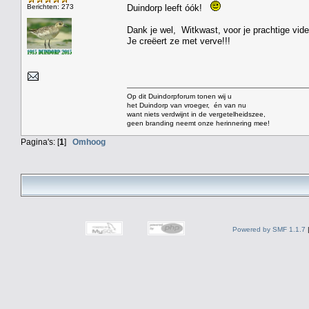
Berichten: 273
Duindorp leeft óók!
Dank je wel, Witkwast, voor je prachtige vide
Je creëert ze met verve!!!
Op dit Duindorpforum tonen wij u
het Duindorp van vroeger, én van nu
want niets verdwijnt in de vergetelheidszee,
geen branding neemt onze herinnering mee!
Pagina's: [
1
]
Omhoog
Powered by SMF 1.1.7