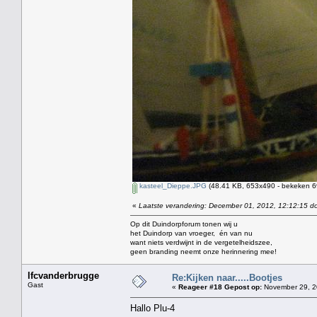
kasteel_Dieppe.JPG
(48.41 KB, 653x490 - bekeken 69
«
Laatste verandering: December 01, 2012, 12:12:15 do
Op dit Duindorpforum tonen wij u
het Duindorp van vroeger, én van nu
want niets verdwijnt in de vergetelheidszee,
geen branding neemt onze herinnering mee!
lfcvanderbrugge
Re:Kijken naar.....Bootjes
Gast
«
Reageer #18 Gepost op:
November 29, 2
Hallo Plu-4