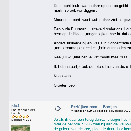
Dit is echt leuk ,wat je daar op de kop getikt 
markt ze ook wel ,liggen ,
Maar dit is echt ,want wat je daar ziet ,is ge
Een oude Buurman ,Harteveld onder ons Hout
hem op de Plaats ,mogen kijken hoe hij dat de
Anders bibberde hij,en was zijn Koncentratie k
,met kromme penseeltjes ,hele duinranden en 
Nee ,Plu-4 ,hier heb je wat moois mee,thuis.
Ik heb natuurlijk ook de foto,s hier van deze 
Knap werk
Groeten Leo
plu4
Re:Kijken naar.....Bootjes
Forum beheerder
«
Reageer #19 Gepost op:
November 30, 2
Directeur
Ja als ik daar aan terug denk....vroeger had 
Berichten: 273
over de periode 55-56 toen hij aan de wal kw
de golven van de zee, plaatste daar door hemz