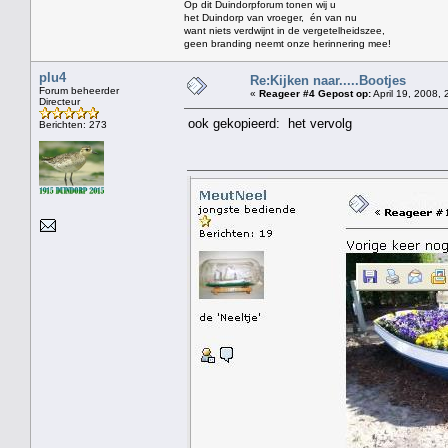
Op dit Duindorpforum tonen wij u
het Duindorp van vroeger, én van nu
want niets verdwijnt in de vergetelheidszee,
geen branding neemt onze herinnering mee!
plu4
Re:Kijken naar.....Bootjes
Forum beheerder
«
Reageer #4 Gepost op:
April 19, 2008, 
Directeur
ook gekopieerd: het vervolg
Berichten: 273