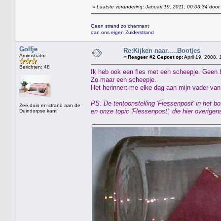
«
Laatste verandering: Januari 19, 2011, 00:03:34 door
Geen strand zo charmant
dan ons eigen Zuiderstrand
Golfje
Re:Kijken naar.....Bootjes
Aministrator
«
Reageer #2 Gepost op:
April 19, 2008, 
Berichten: 48
Ik heb ook een fles met een scheepje. Geen 
Zo maar een scheepje.
Het herinnert me elke dag aan mijn vader van 
PS. De tentoonstelling 'Flessenpost' in het
Zee,duin en strand aan de
en onze topic 'Flessenpost', die hier overig
Duindorpse kant