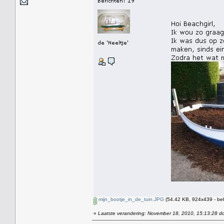
mijn_bootje_in_de_tuin.JPG
(54.42 KB, 924x439 - be
«
Laatste verandering: November 18, 2010, 15:13:28 do