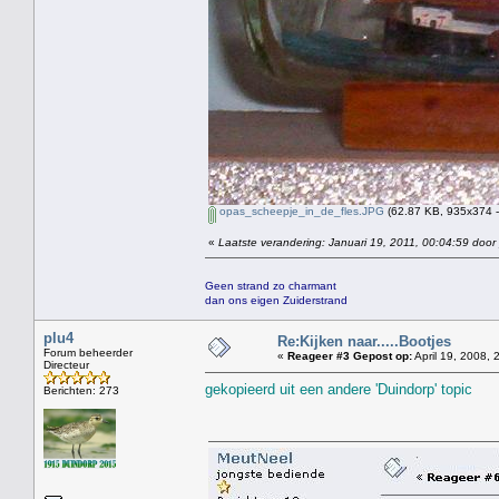
opas_scheepje_in_de_fles.JPG
(62.87 KB, 935x374 -
«
Laatste verandering: Januari 19, 2011, 00:04:59 door
Geen strand zo charmant
dan ons eigen Zuiderstrand
plu4
Re:Kijken naar.....Bootjes
Forum beheerder
«
Reageer #3 Gepost op:
April 19, 2008, 
Directeur
gekopieerd uit een andere 'Duindorp' topic
Berichten: 273