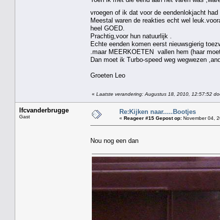
vroegen of ik dat voor de eendenlokjacht ha
Meestal waren de reakties echt wel leuk.voora
heel GOED.
Prachtig,voor hun natuurlijk .
Echte eenden komen eerst nieuwsgierig toezw
.maar MEERKOETEN vallen hem (haar moet ik
Dan moet ik Turbo-speed weg wegwezen ,anders
Groeten Leo
«
Laatste verandering: Augustus 18, 2010, 12:57:52 do
lfcvanderbrugge
Re:Kijken naar.....Bootjes
Gast
«
Reageer #15 Gepost op:
November 04, 2
Nou nog een dan