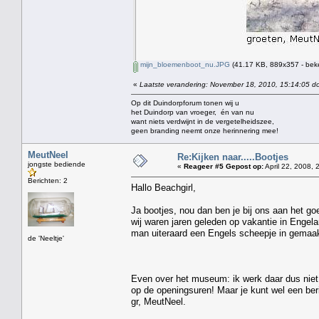
mijn_bloemenboot_nu.JPG
(41.17 KB, 889x357 - bek
«
Laatste verandering: November 18, 2010, 15:14:05 do
Op dit Duindorpforum tonen wij u
het Duindorp van vroeger, én van nu
want niets verdwijnt in de vergetelheidszee,
geen branding neemt onze herinnering mee!
MeutNeel
Re:Kijken naar.....Bootjes
jongste bediende
«
Reageer #5 Gepost op:
April 22, 2008, 
Berichten: 2
Hallo Beachgirl,
Ja bootjes, nou dan ben je bij ons aan het go
wij waren jaren geleden op vakantie in Engel
man uiteraard een Engels scheepje in gemaakt
de 'Neeltje'
Even over het museum: ik werk daar dus niet 
op de openingsuren! Maar je kunt wel een berich
gr, MeutNeel.