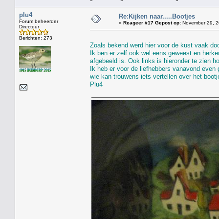
plu4
Re:Kijken naar.....Bootjes
Forum beheerder
«
Reageer #17 Gepost op:
November 29, 2
Directeur
Berichten: 273
Zoals bekend werd hier voor de kust vaak door
Ik ben er zelf ook wel eens geweest en herke
afgebeeld is. Ook links is hieronder te zien 
Ik heb er voor de liefhebbers vanavond even 
wie kan trouwens iets vertellen over het bootje
Plu4