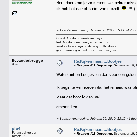
Nou, daar kom je zo meteen wel achter miss
(ik heb het namelijk niet van mezelf
!!!!!)
«
Laatste verandering: Januari 08, 2012, 15:12:24 door
Op dit Duindorpforum tonen wij u
het Duindorp van vroeger, én van nu
want niets verdwijnt in de vergetelheidszee,
geen branding neemt onze herinnering mee!
lfcvanderbrugge
Re:Kijken naar.....Bootjes
Gast
«
Reageer #12 Gepost op:
September 16, 2
Waterkant en bootjes ,en dan voor een gulde
Ik begin te vermoeden dat het iemand was ,di
Maar dat hoor ik dan wel.
groeten Leo
«
Laatste verandering: Februari 22, 2010, 12:12:44 doo
plu4
Re:Kijken naar.....Bootjes
Forum beheerder
«
Reageer #13 Gepost op:
September 16, 2
Directeur