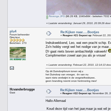
Revenge.JPG
(96.26 KB, 1040x684 - bekeken 7032 k
«
Laatste verandering: Januari 29, 2010, 20:39:26 door
plu4
Re:Kijken naar.....Bootjes
Forum beheerder
«
Reageer #21 Gepost op:
Februari 22, 20
Directeur
Indrukwekkend, Leo, wat een pracht schip. Een 
Berichten: 273
Zo'n hobby vergt wel het nodige van je maar...
D'r gaat niets boven ambachtelijk vakwerk!
Complimenten zowel aan jou als je vrouw!
«
Laatste verandering: Februari 22, 2010, 12:14:13 doo
Op dit Duindorpforum tonen wij u
het Duindorp van vroeger, én van nu
want niets verdwijnt in de vergetelheidszee,
geen branding neemt onze herinnering mee!
lfcvanderbrugge
Re:Kijken naar.....Bootjes
Gast
«
Reageer #22 Gepost op:
November 26, 2
Hallo Allemaal
Koud deze tijd van het jaar,maar ja wat wil j