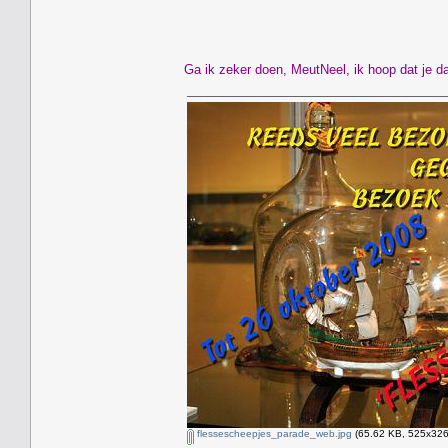
Ga ik zeker doen, MeutNeel, ik hoop dat je da
flessescheepjes_parade_web.jpg
(65.62 KB, 525x326 