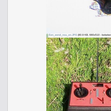
Een_eend_nou_en.JPG
(80.9 KB, 680x510 - bekeken