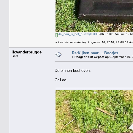
Ja_nou_is_het_duidelijk.JPG
(86.05 KB, 540x405 - be
«
Laatste verandering: Augustus 18, 2010, 13:00:09 do
lfcvanderbrugge
Re:Kijken naar.....Bootjes
Gast
«
Reageer #10 Gepost op:
September 15, 2
De binnen boel even.
Gr Leo