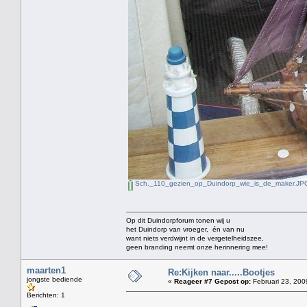
Sch._110_gezien_op_Duindorp_wie_is_de_maker.JP
Op dit Duindorpforum tonen wij u
het Duindorp van vroeger, én van nu
want niets verdwijnt in de vergetelheidszee,
geen branding neemt onze herinnering mee!
maarten1
Re:Kijken naar.....Bootjes
jongste bediende
«
Reageer #7 Gepost op:
Februari 23, 200
Berichten: 1