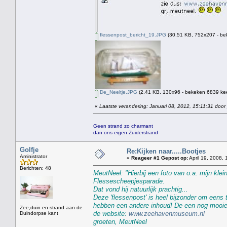
flessenpost_bericht_19.JPG
(30.51 KB, 752x207 - be
De_Neeltje.JPG
(2.41 KB, 130x96 - bekeken 6839 kee
«
Laatste verandering: Januari 08, 2012, 15:11:31 door
Geen strand zo charmant
dan ons eigen Zuiderstrand
Golfje
Re:Kijken naar.....Bootjes
Aministrator
«
Reageer #1 Gepost op:
April 19, 2008, 
Berichten: 48
MeutNeel: "Hierbij een foto van o.a. mijn klei
Flessescheepjesparade.
Dat vond hij natuurlijk prachtig...
Deze 'flessenpost' is heel bijzonder om eens
hebben een andere inhoud! De een nog mooier 
Zee,duin en strand aan de
de website:
www.zeehavenmuseum.nl
Duindorpse kant
groeten, MeutNeel