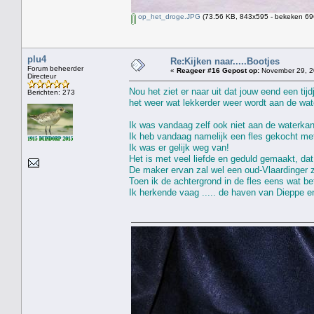
op_het_droge.JPG
(73.56 KB, 843x595 - bekeken 696
plu4
Re:Kijken naar.....Bootjes
Forum beheerder
«
Reageer #16 Gepost op:
November 29, 2
Directeur
Nou het ziet er naar uit dat jouw eend een tij
Berichten: 273
het weer wat lekkerder weer wordt aan de wat
Ik was vandaag zelf ook niet aan de waterkan
Ik heb vandaag namelijk een fles gekocht met
Ik was er gelijk weg van!
Het is met veel liefde en geduld gemaakt, dat 
De maker ervan zal wel een oud-Vlaardinger z
Toen ik de achtergrond in de fles eens wat be
Ik herkende vaag ..... de haven van Dieppe e