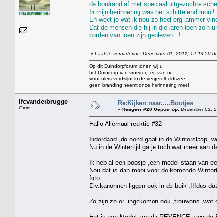
de bordrand af met speciaal uitgezochte schel
In mijn herinnering was het schitterend mooi!
En weet je wat ik nou zo heel erg jammer vin
Dat de mensen die hij in die jaren toen zo'n 
borden van toen zijn gebleven...!
«
Laatste verandering: December 01, 2012, 12:13:50 do
Op dit Duindorpforum tonen wij u
het Duindorp van vroeger, én van nu
want niets verdwijnt in de vergetelheidszee,
geen branding neemt onze herinnering mee!
lfcvanderbrugge
Re:Kijken naar.....Bootjes
Gast
«
Reageer #20 Gepost op:
December 01, 2
Hallo Allemaal reaktie #32
Inderdaad ,de eend gaat in de Winterslaap .we
Nu in de Wintertijd ga je toch wat meer aan de 
Ik heb al een poosje ,een model staan van e
Nou dat is dan mooi voor de komende Winterti
foto.
Div.kanonnen liggen ook in de buik ,!!!dus da
Zo zijn ze er ingekomen ook ,trouwens ,wat 
Het is een Model van de REVENGE ,van de Eng