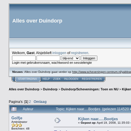
Alles over Duindorp
Welkom,
Gast
. Alsjeblieft
inloggen
of
registreren
.
Login met gebruikersnaam, wachtwoord en sessielengte
Nieuws
: Alles over Duindorp gaat verder op
http://www.scheveningen-centrum.nl/yabb
STARTPAGINA
HELP
ZOEK
INLOGGEN
REGISTREREN
Alles over Duindorp
>
Duindorp
>
Duindorp/Scheveningen: Toen en NU
>
Kijken
Pagina's: [
1
]
2
Omlaag
Auteur
Topic: Kijken naar.....Bootjes (gelezen 114520 
Golfje
Kijken naar.....Bootjes
Aministrator
«
Gepost op:
April 19, 2008, 11:35:03 
Berichten: 48