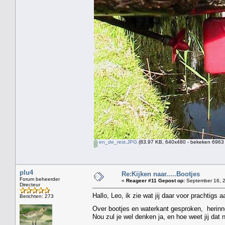
en_de_rest.JPG
(83.97 KB, 640x480 - bekeken 6963 
plu4
Re:Kijken naar.....Bootjes
Forum beheerder
«
Reageer #11 Gepost op:
September 16, 2
Directeur
Hallo, Leo, ik zie wat jij daar voor prachtigs
Berichten: 273
Over bootjes en waterkant gesproken, herinner
Nou zul je wel denken ja, en hoe weet jij dat 