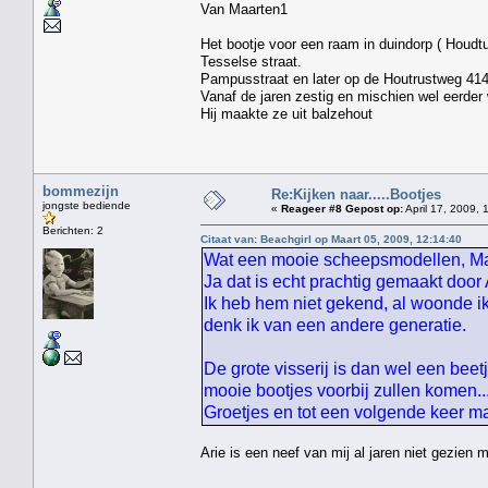
Van Maarten1
Het bootje voor een raam in duindorp ( Houdt
Tesselse straat. Hij w
Pampusstraat en later op de Houtrustweg 41
Vanaf de jaren zestig en mischien wel eerder 
Hij maakte ze uit balzehout
bommezijn
Re:Kijken naar.....Bootjes
jongste bediende
«
Reageer #8 Gepost op:
April 17, 2009, 
Berichten: 2
Citaat van: Beachgirl op Maart 05, 2009, 12:14:40
Wat een mooie scheepsmodellen, Maar
Ja dat is echt prachtig gemaakt door
Ik heb hem niet gekend, al woonde ik
denk ik van een andere generatie.
De grote visserij is dan wel een beet
mooie bootjes voorbij zullen komen....
Groetjes en tot een volgende keer 
Arie is een neef van mij al jaren niet gezien