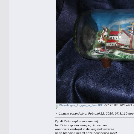
Vlaardingse_logger_in_fles.JPG
(57.93 KB, 628x471 -
«
Laatste verandering: Februari 22, 2010, 07:31:10 doo
Op dit Duindorpforum tonen wij u
het Duindorp van vroeger, én van nu
want niets verdwijnt in de vergetelheidszee,
geen branding neemt onze herinnering mee!