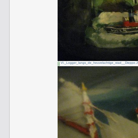
Vl._Logger_langs_de_heuvelachtige_stad__Dieppe.