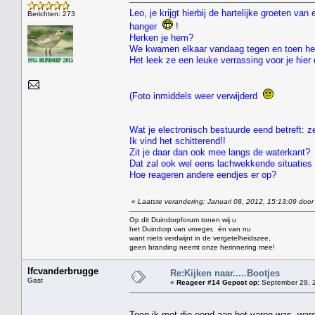
Leo, je krijgt hierbij de hartelijke groeten v
Berichten: 273
hanger
!
Herken je hem?
We kwamen elkaar vandaag tegen en toen he
Het leek ze een leuke verrassing voor je hie
(Foto inmiddels weer verwijderd
Wat je electronisch bestuurde eend betreft: ze
Ik vind het schitterend!!
Zit je daar dan ook mee langs de waterkant?
Dat zal ook wel eens lachwekkende situaties 
Hoe reageren andere eendjes er op?
«
Laatste verandering: Januari 08, 2012, 15:13:09 door
Op dit Duindorpforum tonen wij u
het Duindorp van vroeger, én van nu
want niets verdwijnt in de vergetelheidszee,
geen branding neemt onze herinnering mee!
lfcvanderbrugge
Re:Kijken naar.....Bootjes
Gast
«
Reageer #14 Gepost op:
September 29, 2
Toen ik met die eend aan het varen was ,ware