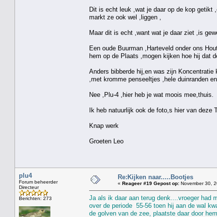
Dit is echt leuk ,wat je daar op de kop getikt 
markt ze ook wel ,liggen ,
Maar dit is echt ,want wat je daar ziet ,is ge
Een oude Buurman ,Harteveld onder ons Hout
hem op de Plaats ,mogen kijken hoe hij dat de
Anders bibberde hij,en was zijn Koncentratie k
,met kromme penseeltjes ,hele duinranden en 
Nee ,Plu-4 ,hier heb je wat moois mee,thuis.
Ik heb natuurlijk ook de foto,s hier van deze 
Knap werk
Groeten Leo
plu4
Re:Kijken naar.....Bootjes
Forum beheerder
«
Reageer #19 Gepost op:
November 30, 2
Directeur
Ja als ik daar aan terug denk....vroeger had 
Berichten: 273
over de periode 55-56 toen hij aan de wal kw
de golven van de zee, plaatste daar door hemz