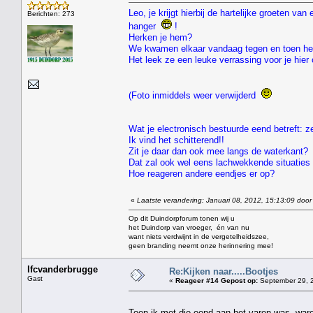
Leo, je krijgt hierbij de hartelijke groeten v
Berichten: 273
hanger
!
Herken je hem?
We kwamen elkaar vandaag tegen en toen he
Het leek ze een leuke verrassing voor je hie
(Foto inmiddels weer verwijderd
Wat je electronisch bestuurde eend betreft: ze
Ik vind het schitterend!!
Zit je daar dan ook mee langs de waterkant?
Dat zal ook wel eens lachwekkende situaties 
Hoe reageren andere eendjes er op?
«
Laatste verandering: Januari 08, 2012, 15:13:09 door
Op dit Duindorpforum tonen wij u
het Duindorp van vroeger, én van nu
want niets verdwijnt in de vergetelheidszee,
geen branding neemt onze herinnering mee!
lfcvanderbrugge
Re:Kijken naar.....Bootjes
Gast
«
Reageer #14 Gepost op:
September 29, 2
Toen ik met die eend aan het varen was ,ware