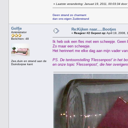
«
Laatste verandering: Januari 19, 2011, 00:03:34 door
Geen strand zo charmant
dan ons eigen Zuiderstrand
Golfje
Re:Kijken naar.....Bootjes
Aministrator
«
Reageer #2 Gepost op:
April 19, 2008, 
Berichten: 48
Ik heb ook een fles met een scheepje. Geen 
Zo maar een scheepje.
Het herinnert me elke dag aan mijn vader van 
PS. De tentoonstelling 'Flessenpost' in het
Zee,duin en strand aan de
en onze topic 'Flessenpost', die hier overig
Duindorpse kant