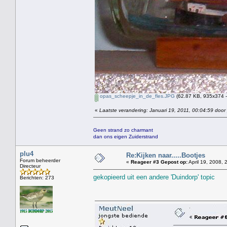
opas_scheepje_in_de_fles.JPG
(62.87 KB, 935x374 -
«
Laatste verandering: Januari 19, 2011, 00:04:59 door
Geen strand zo charmant
dan ons eigen Zuiderstrand
plu4
Re:Kijken naar.....Bootjes
Forum beheerder
«
Reageer #3 Gepost op:
April 19, 2008, 
Directeur
gekopieerd uit een andere 'Duindorp' topic
Berichten: 273