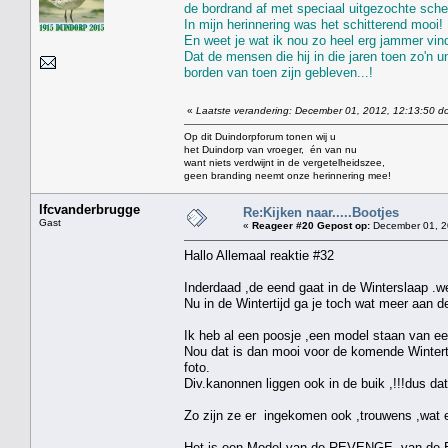
de bordrand af met speciaal uitgezochte schel
In mijn herinnering was het schitterend mooi!
En weet je wat ik nou zo heel erg jammer vin
Dat de mensen die hij in die jaren toen zo'n 
borden van toen zijn gebleven...!
«
Laatste verandering: December 01, 2012, 12:13:50 do
Op dit Duindorpforum tonen wij u
het Duindorp van vroeger, én van nu
want niets verdwijnt in de vergetelheidszee,
geen branding neemt onze herinnering mee!
lfcvanderbrugge
Re:Kijken naar.....Bootjes
Gast
«
Reageer #20 Gepost op:
December 01, 2
Hallo Allemaal reaktie #32
Inderdaad ,de eend gaat in de Winterslaap .we
Nu in de Wintertijd ga je toch wat meer aan de 
Ik heb al een poosje ,een model staan van e
Nou dat is dan mooi voor de komende Winterti
foto.
Div.kanonnen liggen ook in de buik ,!!!dus da
Zo zijn ze er ingekomen ook ,trouwens ,wat 
Het is een Model van de REVENGE ,van de Eng