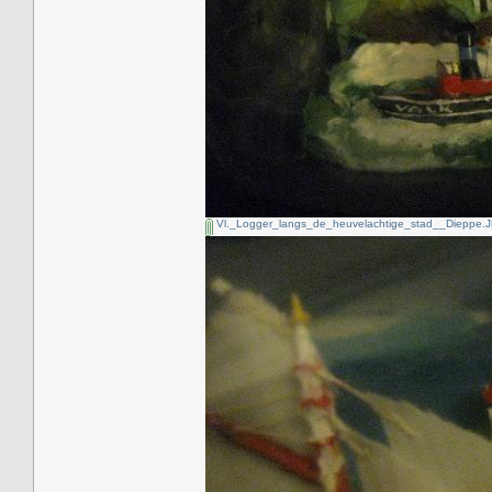
Vl._Logger_langs_de_heuvelachtige_stad__Dieppe.