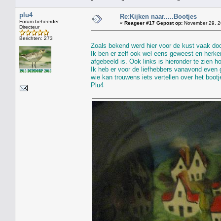
plu4
Re:Kijken naar.....Bootjes
Forum beheerder
«
Reageer #17 Gepost op:
November 29, 2
Directeur
Berichten: 273
Zoals bekend werd hier voor de kust vaak door
Ik ben er zelf ook wel eens geweest en herke
afgebeeld is. Ook links is hieronder te zien 
Ik heb er voor de liefhebbers vanavond even 
wie kan trouwens iets vertellen over het bootje
Plu4