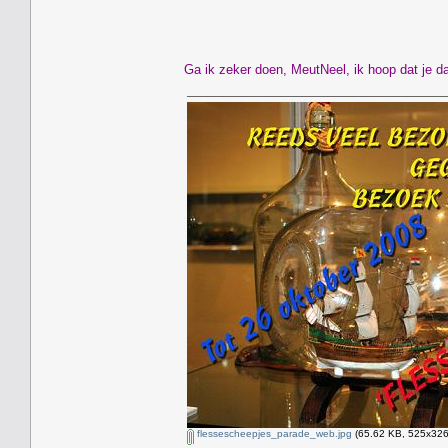
Ga ik zeker doen, MeutNeel, ik hoop dat je da
flessescheepjes_parade_web.jpg
(65.62 KB, 525x326 