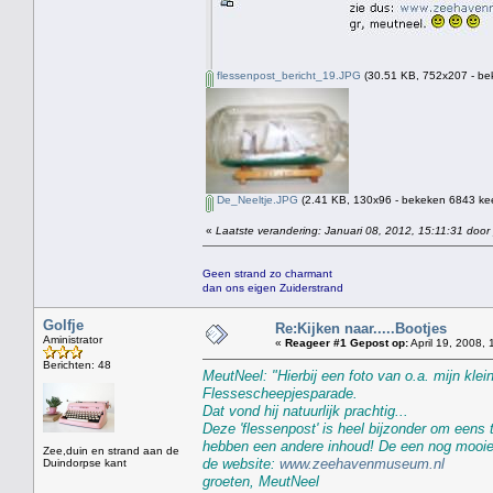
flessenpost_bericht_19.JPG
(30.51 KB, 752x207 - be
De_Neeltje.JPG
(2.41 KB, 130x96 - bekeken 6843 kee
«
Laatste verandering: Januari 08, 2012, 15:11:31 door
Geen strand zo charmant
dan ons eigen Zuiderstrand
Golfje
Re:Kijken naar.....Bootjes
Aministrator
«
Reageer #1 Gepost op:
April 19, 2008, 
Berichten: 48
MeutNeel: "Hierbij een foto van o.a. mijn klei
Flessescheepjesparade.
Dat vond hij natuurlijk prachtig...
Deze 'flessenpost' is heel bijzonder om eens
hebben een andere inhoud! De een nog mooier 
Zee,duin en strand aan de
de website:
www.zeehavenmuseum.nl
Duindorpse kant
groeten, MeutNeel