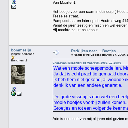
Van Maarten1
Het bootje voor een raam in duindorp ( Houdt
Tesselse straat. Hij w
Pampusstraat en later op de Houtrustweg 41
Vanaf de jaren zestig en mischien wel eerder 
Hij maakte ze uit balzehout
bommezijn
Re:Kijken naar.....Bootjes
jongste bediende
«
Reageer #8 Gepost op:
April 17, 2009, 
Berichten: 2
Citaat van: Beachgirl op Maart 05, 2009, 12:14:40
Wat een mooie scheepsmodellen, Maar
Ja dat is echt prachtig gemaakt door
Ik heb hem niet gekend, al woonde ik
denk ik van een andere generatie.
De grote visserij is dan wel een beet
mooie bootjes voorbij zullen komen....
Groetjes en tot een volgende keer 
Arie is een neef van mij al jaren niet gezien