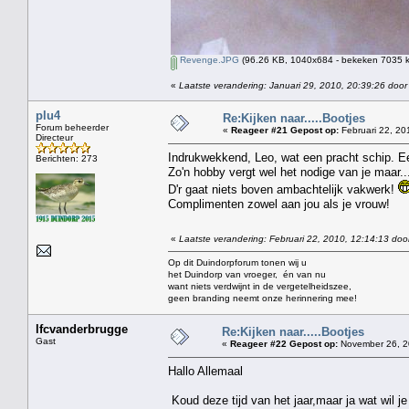
Revenge.JPG
(96.26 KB, 1040x684 - bekeken 7035 k
«
Laatste verandering: Januari 29, 2010, 20:39:26 door
plu4
Re:Kijken naar.....Bootjes
Forum beheerder
«
Reageer #21 Gepost op:
Februari 22, 20
Directeur
Indrukwekkend, Leo, wat een pracht schip. Een 
Berichten: 273
Zo'n hobby vergt wel het nodige van je maar...
D'r gaat niets boven ambachtelijk vakwerk!
Complimenten zowel aan jou als je vrouw!
«
Laatste verandering: Februari 22, 2010, 12:14:13 doo
Op dit Duindorpforum tonen wij u
het Duindorp van vroeger, én van nu
want niets verdwijnt in de vergetelheidszee,
geen branding neemt onze herinnering mee!
lfcvanderbrugge
Re:Kijken naar.....Bootjes
Gast
«
Reageer #22 Gepost op:
November 26, 2
Hallo Allemaal
Koud deze tijd van het jaar,maar ja wat wil j