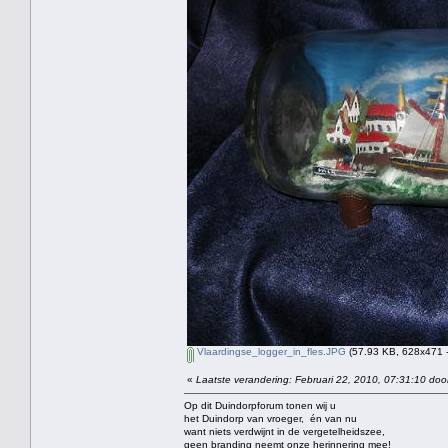
Vlaardingse_logger_in_fles.JPG
(57.93 KB, 628x471 -
«
Laatste verandering: Februari 22, 2010, 07:31:10 doo
Op dit Duindorpforum tonen wij u
het Duindorp van vroeger, én van nu
want niets verdwijnt in de vergetelheidszee,
geen branding neemt onze herinnering mee!