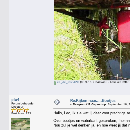
en_de_rest.JPG
(83.97 KB, 640x480 - bekeken 6968 
plu4
Re:Kijken naar.....Bootjes
Forum beheerder
«
Reageer #11 Gepost op:
September 16, 2
Directeur
Hallo, Leo, ik zie wat jij daar voor prachtigs
Berichten: 273
Over bootjes en waterkant gesproken, herinner
Nou zul je wel denken ja, en hoe weet jij dat 