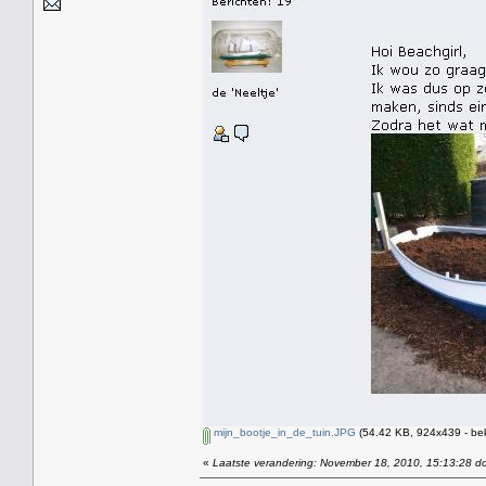
mijn_bootje_in_de_tuin.JPG
(54.42 KB, 924x439 - be
«
Laatste verandering: November 18, 2010, 15:13:28 do