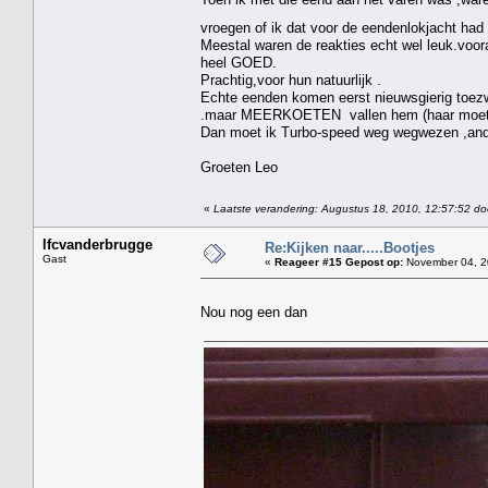
vroegen of ik dat voor de eendenlokjacht ha
Meestal waren de reakties echt wel leuk.voora
heel GOED.
Prachtig,voor hun natuurlijk .
Echte eenden komen eerst nieuwsgierig toezw
.maar MEERKOETEN vallen hem (haar moet ik
Dan moet ik Turbo-speed weg wegwezen ,anders
Groeten Leo
«
Laatste verandering: Augustus 18, 2010, 12:57:52 do
lfcvanderbrugge
Re:Kijken naar.....Bootjes
Gast
«
Reageer #15 Gepost op:
November 04, 2
Nou nog een dan