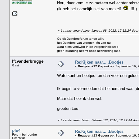
Nou, daar kom je zo meteen wel achter miss
(ik heb het namelijk niet van mezelf
!!!!!)
«
Laatste verandering: Januari 08, 2012, 15:12:24 door
Op dit Duindorpforum tonen wij u
het Duindorp van vroeger, én van nu
want niets verdwijnt in de vergetelheidszee,
geen branding neemt onze herinnering mee!
lfcvanderbrugge
Re:Kijken naar.....Bootjes
Gast
«
Reageer #12 Gepost op:
September 16, 2
Waterkant en bootjes ,en dan voor een gulde
Ik begin te vermoeden dat het iemand was ,di
Maar dat hoor ik dan wel.
groeten Leo
«
Laatste verandering: Februari 22, 2010, 12:12:44 doo
plu4
Re:Kijken naar.....Bootjes
Forum beheerder
«
Reageer #13 Gepost op:
September 16, 2
Directeur