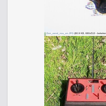
Een_eend_nou_en.JPG
(80.9 KB, 680x510 - bekeken