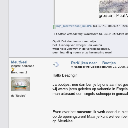
mijn_bloemenboot_nu.JPG
(41.17 KB, 889x357 - bek
«
Laatste verandering: November 18, 2010, 15:14:05 do
Op dit Duindorpforum tonen wij u
het Duindorp van vroeger, én van nu
want niets verdwijnt in de vergetelheidszee,
geen branding neemt onze herinnering mee!
MeutNeel
Re:Kijken naar.....Bootjes
jongste bediende
«
Reageer #5 Gepost op:
April 22, 2008, 
Berichten: 2
Hallo Beachgirl,
Ja bootjes, nou dan ben je bij ons aan het go
wij waren jaren geleden op vakantie in Engel
man uiteraard een Engels scheepje in gemaakt
de 'Neeltje'
Even over het museum: ik werk daar dus niet 
op de openingsuren! Maar je kunt wel een berich
gr, MeutNeel.