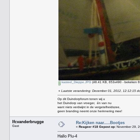
kasteel_Dieppe.JPG
(48.41 KB, 653x490 - bekeken 69
«
Laatste verandering: December 01, 2012, 12:12:15 do
Op dit Duindorpforum tonen wij u
het Duindorp van vroeger, én van nu
want niets verdwijnt in de vergetelheidszee,
geen branding neemt onze herinnering mee!
lfcvanderbrugge
Re:Kijken naar.....Bootjes
Gast
«
Reageer #18 Gepost op:
November 29, 2
Hallo Plu-4