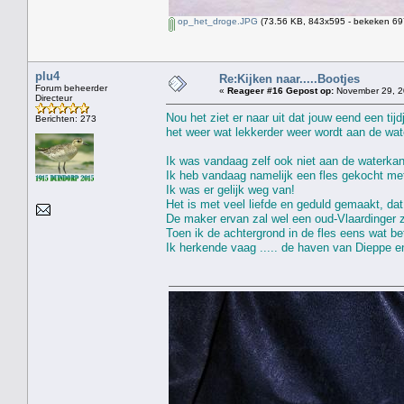
op_het_droge.JPG
(73.56 KB, 843x595 - bekeken 697
plu4
Re:Kijken naar.....Bootjes
Forum beheerder
«
Reageer #16 Gepost op:
November 29, 2
Directeur
Nou het ziet er naar uit dat jouw eend een tij
Berichten: 273
het weer wat lekkerder weer wordt aan de wat
Ik was vandaag zelf ook niet aan de waterkan
Ik heb vandaag namelijk een fles gekocht met
Ik was er gelijk weg van!
Het is met veel liefde en geduld gemaakt, dat 
De maker ervan zal wel een oud-Vlaardinger z
Toen ik de achtergrond in de fles eens wat be
Ik herkende vaag ..... de haven van Dieppe e