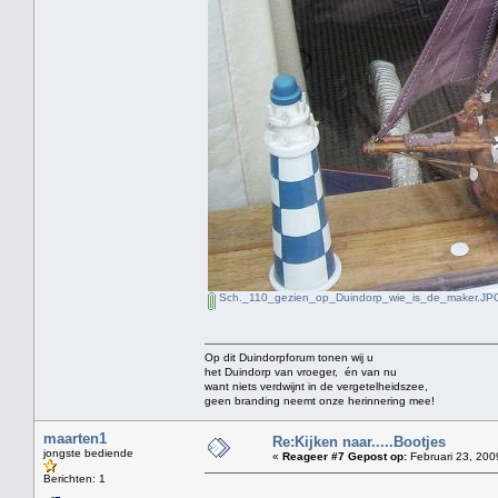
Sch._110_gezien_op_Duindorp_wie_is_de_maker.JP
Op dit Duindorpforum tonen wij u
het Duindorp van vroeger, én van nu
want niets verdwijnt in de vergetelheidszee,
geen branding neemt onze herinnering mee!
maarten1
Re:Kijken naar.....Bootjes
jongste bediende
«
Reageer #7 Gepost op:
Februari 23, 200
Berichten: 1