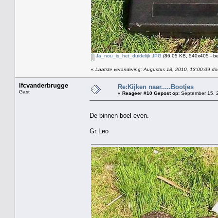
Ja_nou_is_het_duidelijk.JPG
(86.05 KB, 540x405 - be
«
Laatste verandering: Augustus 18, 2010, 13:00:09 do
lfcvanderbrugge
Re:Kijken naar.....Bootjes
Gast
«
Reageer #10 Gepost op:
September 15, 2
De binnen boel even.
Gr Leo