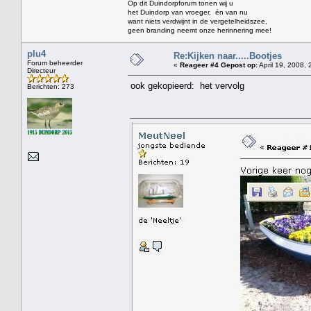
Op dit Duindorpforum tonen wij u
het Duindorp van vroeger, én van nu
want niets verdwijnt in de vergetelheidszee,
geen branding neemt onze herinnering mee!
plu4
Re:Kijken naar.....Bootjes
Forum beheerder
«
Reageer #4 Gepost op:
April 19, 2008, 
Directeur
ook gekopieerd: het vervolg
Berichten: 273