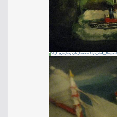
Vl._Logger_langs_de_heuvelachtige_stad__Dieppe.