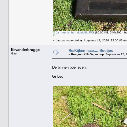
Ja_nou_is_het_duidelijk.JPG
(86.05 KB, 540x405 - be
«
Laatste verandering: Augustus 18, 2010, 13:00:09 do
lfcvanderbrugge
Re:Kijken naar.....Bootjes
Gast
«
Reageer #10 Gepost op:
September 15, 2
De binnen boel even.
Gr Leo