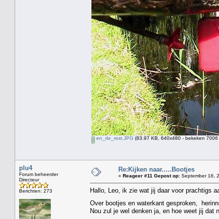
en_de_rest.JPG
(83.97 KB, 640x480 - bekeken 7006 
plu4
Re:Kijken naar.....Bootjes
Forum beheerder
«
Reageer #11 Gepost op:
September 16, 2
Directeur
Hallo, Leo, ik zie wat jij daar voor prachtigs
Berichten: 273
Over bootjes en waterkant gesproken, herinner
Nou zul je wel denken ja, en hoe weet jij dat 