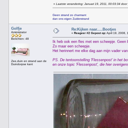
«
Laatste verandering: Januari 19, 2011, 00:03:34 door
Geen strand zo charmant
dan ons eigen Zuiderstrand
Golfje
Re:Kijken naar.....Bootjes
Aministrator
«
Reageer #2 Gepost op:
April 19, 2008, 
Berichten: 48
Ik heb ook een fles met een scheepje. Geen 
Zo maar een scheepje.
Het herinnert me elke dag aan mijn vader van 
PS. De tentoonstelling 'Flessenpost' in het
Zee,duin en strand aan de
en onze topic 'Flessenpost', die hier overig
Duindorpse kant