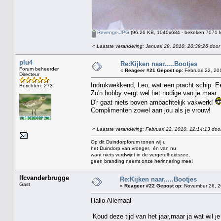
Revenge.JPG
(96.26 KB, 1040x684 - bekeken 7071 k
«
Laatste verandering: Januari 29, 2010, 20:39:26 door
plu4
Re:Kijken naar.....Bootjes
Forum beheerder
«
Reageer #21 Gepost op:
Februari 22, 20
Directeur
Indrukwekkend, Leo, wat een pracht schip. Een 
Berichten: 273
Zo'n hobby vergt wel het nodige van je maar...
D'r gaat niets boven ambachtelijk vakwerk!
Complimenten zowel aan jou als je vrouw!
«
Laatste verandering: Februari 22, 2010, 12:14:13 doo
Op dit Duindorpforum tonen wij u
het Duindorp van vroeger, én van nu
want niets verdwijnt in de vergetelheidszee,
geen branding neemt onze herinnering mee!
lfcvanderbrugge
Re:Kijken naar.....Bootjes
Gast
«
Reageer #22 Gepost op:
November 26, 2
Hallo Allemaal
Koud deze tijd van het jaar,maar ja wat wil j