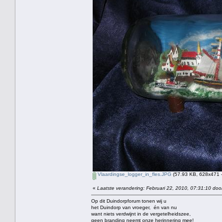
Vlaardingse_logger_in_fles.JPG
(57.93 KB, 628x471 -
«
Laatste verandering: Februari 22, 2010, 07:31:10 doo
Op dit Duindorpforum tonen wij u
het Duindorp van vroeger, én van nu
want niets verdwijnt in de vergetelheidszee,
geen branding neemt onze herinnering mee!