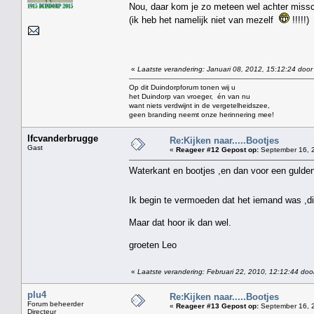
Nou, daar kom je zo meteen wel achter miss
(ik heb het namelijk niet van mezelf
!!!!!)
«
Laatste verandering: Januari 08, 2012, 15:12:24 door
Op dit Duindorpforum tonen wij u
het Duindorp van vroeger, én van nu
want niets verdwijnt in de vergetelheidszee,
geen branding neemt onze herinnering mee!
lfcvanderbrugge
Re:Kijken naar.....Bootjes
Gast
«
Reageer #12 Gepost op:
September 16, 2
Waterkant en bootjes ,en dan voor een gulde
Ik begin te vermoeden dat het iemand was ,di
Maar dat hoor ik dan wel.
groeten Leo
«
Laatste verandering: Februari 22, 2010, 12:12:44 doo
plu4
Re:Kijken naar.....Bootjes
Forum beheerder
«
Reageer #13 Gepost op:
September 16, 2
Directeur