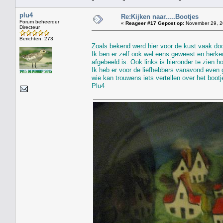
plu4
Re:Kijken naar.....Bootjes
Forum beheerder
«
Reageer #17 Gepost op:
November 29, 2
Directeur
Berichten: 273
Zoals bekend werd hier voor de kust vaak door
Ik ben er zelf ook wel eens geweest en herke
afgebeeld is. Ook links is hieronder te zien 
Ik heb er voor de liefhebbers vanavond even 
wie kan trouwens iets vertellen over het bootje
Plu4