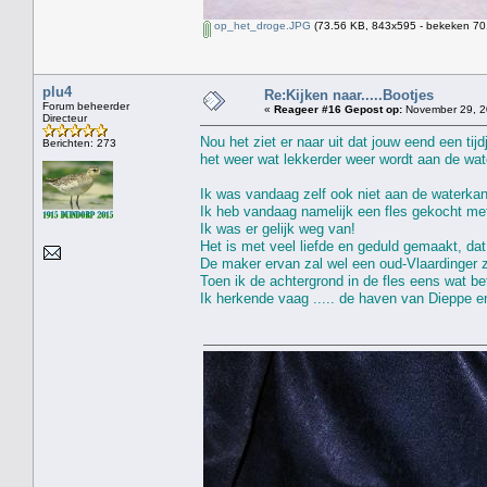
op_het_droge.JPG
(73.56 KB, 843x595 - bekeken 701
plu4
Re:Kijken naar.....Bootjes
Forum beheerder
«
Reageer #16 Gepost op:
November 29, 2
Directeur
Nou het ziet er naar uit dat jouw eend een tij
Berichten: 273
het weer wat lekkerder weer wordt aan de wat
Ik was vandaag zelf ook niet aan de waterkan
Ik heb vandaag namelijk een fles gekocht met
Ik was er gelijk weg van!
Het is met veel liefde en geduld gemaakt, dat 
De maker ervan zal wel een oud-Vlaardinger z
Toen ik de achtergrond in de fles eens wat be
Ik herkende vaag ..... de haven van Dieppe e