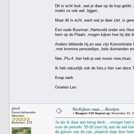
Dit is echt leuk ,wat je daar op de kop getikt 
markt ze ook wel ,liggen ,
Maar dit is echt ,want wat je daar ziet ,is ge
Een oude Buurman ,Harteveld onder ons Hout
hem op de Plaats ,mogen kijken hoe hij dat de
Anders bibberde hij,en was zijn Koncentratie k
,met kromme penseeltjes ,hele duinranden en 
Nee ,Plu-4 ,hier heb je wat moois mee,thuis.
Ik heb natuurlijk ook de foto,s hier van deze 
Knap werk
Groeten Leo
plu4
Re:Kijken naar.....Bootjes
Forum beheerder
«
Reageer #19 Gepost op:
November 30, 2
Directeur
Ja als ik daar aan terug denk....vroeger had 
Berichten: 273
over de periode 55-56 toen hij aan de wal kw
de golven van de zee, plaatste daar door hemz