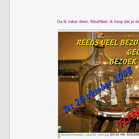
Ga ik zeker doen, MeutNeel, ik hoop dat je da
flessescheepjes_parade_web.jpg
(65.62 KB, 525x326 