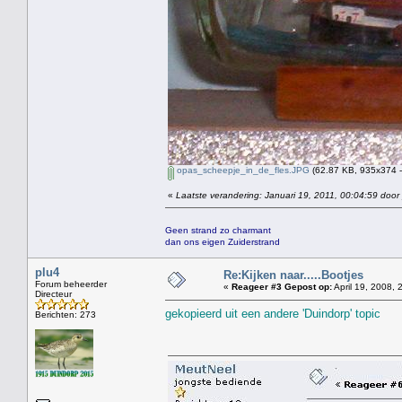
opas_scheepje_in_de_fles.JPG
(62.87 KB, 935x374 -
«
Laatste verandering: Januari 19, 2011, 00:04:59 door
Geen strand zo charmant
dan ons eigen Zuiderstrand
plu4
Re:Kijken naar.....Bootjes
Forum beheerder
«
Reageer #3 Gepost op:
April 19, 2008, 
Directeur
gekopieerd uit een andere 'Duindorp' topic
Berichten: 273