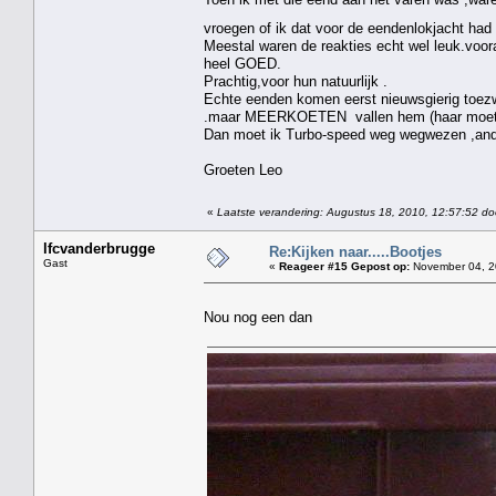
vroegen of ik dat voor de eendenlokjacht ha
Meestal waren de reakties echt wel leuk.voora
heel GOED.
Prachtig,voor hun natuurlijk .
Echte eenden komen eerst nieuwsgierig toezw
.maar MEERKOETEN vallen hem (haar moet ik
Dan moet ik Turbo-speed weg wegwezen ,anders
Groeten Leo
«
Laatste verandering: Augustus 18, 2010, 12:57:52 do
lfcvanderbrugge
Re:Kijken naar.....Bootjes
Gast
«
Reageer #15 Gepost op:
November 04, 2
Nou nog een dan