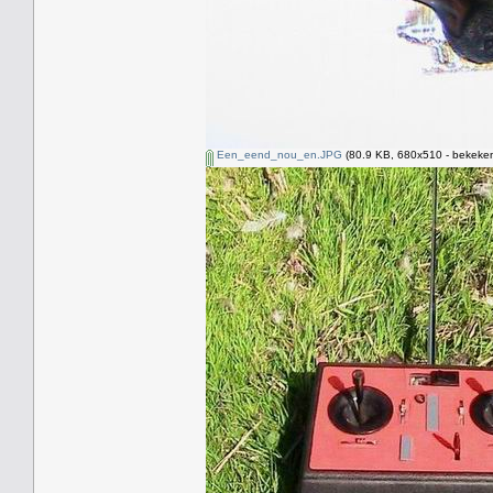
Een_eend_nou_en.JPG
(80.9 KB, 680x510 - bekeken