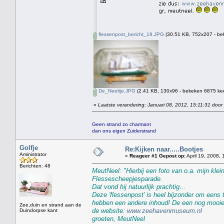
flessenpost_bericht_19.JPG
(30.51 KB, 752x207 - be
De_Neeltje.JPG
(2.41 KB, 130x96 - bekeken 6875 kee
«
Laatste verandering: Januari 08, 2012, 15:11:31 door
Geen strand zo charmant
dan ons eigen Zuiderstrand
Golfje
Re:Kijken naar.....Bootjes
Aministrator
«
Reageer #1 Gepost op:
April 19, 2008, 
Berichten: 48
MeutNeel: "Hierbij een foto van o.a. mijn klei
Flessescheepjesparade.
Dat vond hij natuurlijk prachtig...
Deze 'flessenpost' is heel bijzonder om eens
hebben een andere inhoud! De een nog mooier 
Zee,duin en strand aan de
de website:
www.zeehavenmuseum.nl
Duindorpse kant
groeten, MeutNeel