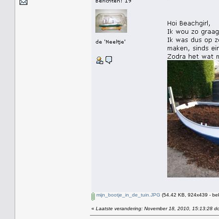
mijn_bootje_in_de_tuin.JPG
(54.42 KB, 924x439 - be
«
Laatste verandering: November 18, 2010, 15:13:28 do