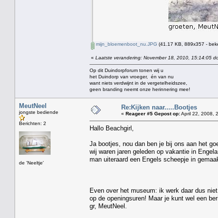
mijn_bloemenboot_nu.JPG
(41.17 KB, 889x357 - bek
«
Laatste verandering: November 18, 2010, 15:14:05 do
Op dit Duindorpforum tonen wij u
het Duindorp van vroeger, én van nu
want niets verdwijnt in de vergetelheidszee,
geen branding neemt onze herinnering mee!
MeutNeel
Re:Kijken naar.....Bootjes
jongste bediende
«
Reageer #5 Gepost op:
April 22, 2008, 
Berichten: 2
Hallo Beachgirl,
Ja bootjes, nou dan ben je bij ons aan het go
wij waren jaren geleden op vakantie in Engel
man uiteraard een Engels scheepje in gemaakt
de 'Neeltje'
Even over het museum: ik werk daar dus niet 
op de openingsuren! Maar je kunt wel een berich
gr, MeutNeel.