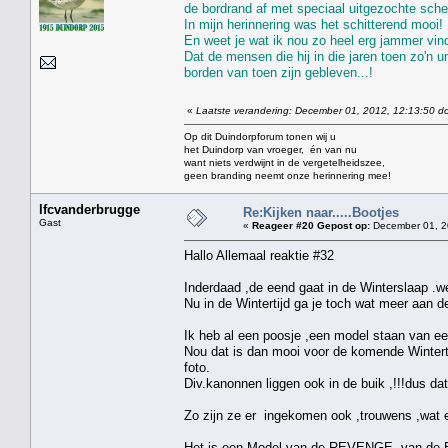
de bordrand af met speciaal uitgezochte schel
In mijn herinnering was het schitterend mooi!
En weet je wat ik nou zo heel erg jammer vin
Dat de mensen die hij in die jaren toen zo'n 
borden van toen zijn gebleven...!
«
Laatste verandering: December 01, 2012, 12:13:50 do
Op dit Duindorpforum tonen wij u
het Duindorp van vroeger, én van nu
want niets verdwijnt in de vergetelheidszee,
geen branding neemt onze herinnering mee!
lfcvanderbrugge
Re:Kijken naar.....Bootjes
Gast
«
Reageer #20 Gepost op:
December 01, 2
Hallo Allemaal reaktie #32
Inderdaad ,de eend gaat in de Winterslaap .we
Nu in de Wintertijd ga je toch wat meer aan de 
Ik heb al een poosje ,een model staan van e
Nou dat is dan mooi voor de komende Winterti
foto.
Div.kanonnen liggen ook in de buik ,!!!dus da
Zo zijn ze er ingekomen ook ,trouwens ,wat 
Het is een Model van de REVENGE ,van de Eng