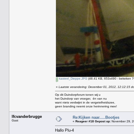
kasteel_Dieppe.JPG
(48.41 KB, 653x490 - bekeken 70
«
Laatste verandering: December 01, 2012, 12:12:15 do
Op dit Duindorpforum tonen wij u
het Duindorp van vroeger, én van nu
want niets verdwijnt in de vergetelheidszee,
geen branding neemt onze herinnering mee!
lfcvanderbrugge
Re:Kijken naar.....Bootjes
Gast
«
Reageer #18 Gepost op:
November 29, 2
Hallo Plu-4