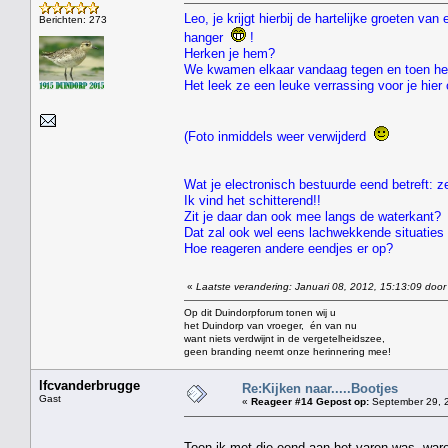
Leo, je krijgt hierbij de hartelijke groeten v
Berichten: 273
hanger
!
Herken je hem?
We kwamen elkaar vandaag tegen en toen he
Het leek ze een leuke verrassing voor je hie
(Foto inmiddels weer verwijderd
Wat je electronisch bestuurde eend betreft: ze
Ik vind het schitterend!!
Zit je daar dan ook mee langs de waterkant?
Dat zal ook wel eens lachwekkende situaties 
Hoe reageren andere eendjes er op?
«
Laatste verandering: Januari 08, 2012, 15:13:09 door
Op dit Duindorpforum tonen wij u
het Duindorp van vroeger, én van nu
want niets verdwijnt in de vergetelheidszee,
geen branding neemt onze herinnering mee!
lfcvanderbrugge
Re:Kijken naar.....Bootjes
Gast
«
Reageer #14 Gepost op:
September 29, 2
Toen ik met die eend aan het varen was ,ware