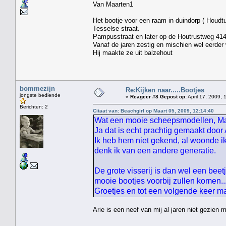
Van Maarten1
Het bootje voor een raam in duindorp ( Houdt
Tesselse straat. Hij w
Pampusstraat en later op de Houtrustweg 41
Vanaf de jaren zestig en mischien wel eerder 
Hij maakte ze uit balzehout
bommezijn
Re:Kijken naar.....Bootjes
jongste bediende
«
Reageer #8 Gepost op:
April 17, 2009, 
Berichten: 2
Citaat van: Beachgirl op Maart 05, 2009, 12:14:40
Wat een mooie scheepsmodellen, Maar
Ja dat is echt prachtig gemaakt door
Ik heb hem niet gekend, al woonde ik
denk ik van een andere generatie.
De grote visserij is dan wel een beet
mooie bootjes voorbij zullen komen....
Groetjes en tot een volgende keer 
Arie is een neef van mij al jaren niet gezien