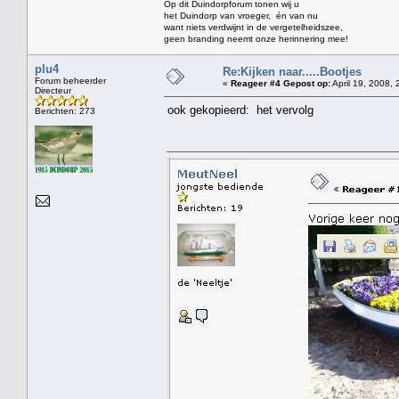
Op dit Duindorpforum tonen wij u
het Duindorp van vroeger, én van nu
want niets verdwijnt in de vergetelheidszee,
geen branding neemt onze herinnering mee!
plu4
Re:Kijken naar.....Bootjes
Forum beheerder
«
Reageer #4 Gepost op:
April 19, 2008, 
Directeur
ook gekopieerd: het vervolg
Berichten: 273