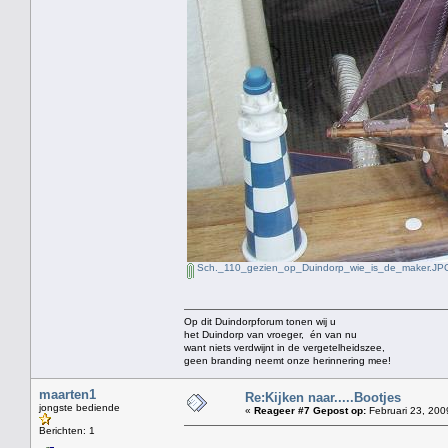
Sch._110_gezien_op_Duindorp_wie_is_de_maker.JP
Op dit Duindorpforum tonen wij u
het Duindorp van vroeger, én van nu
want niets verdwijnt in de vergetelheidszee,
geen branding neemt onze herinnering mee!
maarten1
Re:Kijken naar.....Bootjes
jongste bediende
«
Reageer #7 Gepost op:
Februari 23, 200
Berichten: 1