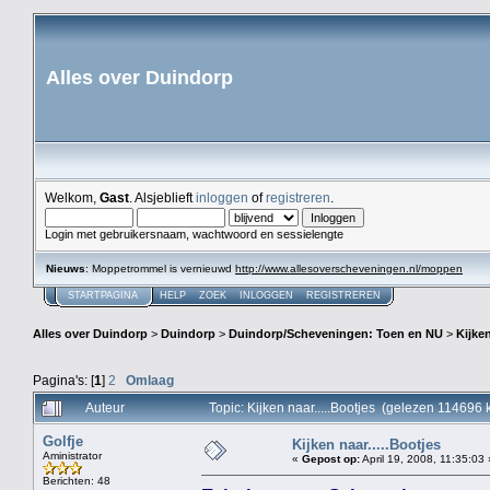
Alles over Duindorp
Welkom,
Gast
. Alsjeblieft
inloggen
of
registreren
.
Login met gebruikersnaam, wachtwoord en sessielengte
Nieuws
: Moppetrommel is vernieuwd
http://www.allesoverscheveningen.nl/moppen
STARTPAGINA
HELP
ZOEK
INLOGGEN
REGISTREREN
Alles over Duindorp
>
Duindorp
>
Duindorp/Scheveningen: Toen en NU
>
Kijken
Pagina's: [
1
]
2
Omlaag
Auteur
Topic: Kijken naar.....Bootjes (gelezen 114696 
Golfje
Kijken naar.....Bootjes
Aministrator
«
Gepost op:
April 19, 2008, 11:35:03 
Berichten: 48