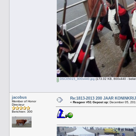
DSC05015_800x440.jpg
(173.02 KB, 800x440 - beke
jacobus
Re:1813-2013 200 JAAR KONINKR
Member of Honor
«
Reageer #51 Gepost op:
December 05, 2013
Directeur
Berichten: 300