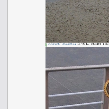
DSC05008_800x450.jpg
(157.29 KB, 800x450 - beke