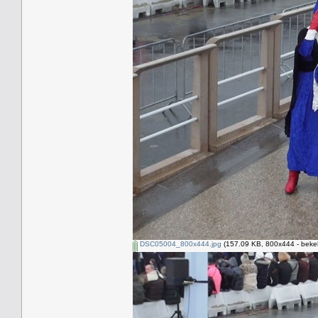
DSC05004_800x444.jpg
(157.09 KB, 800x444 - beke