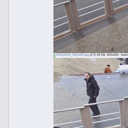
DSC05010_800x450.jpg
(171.09 KB, 800x450 - bekek