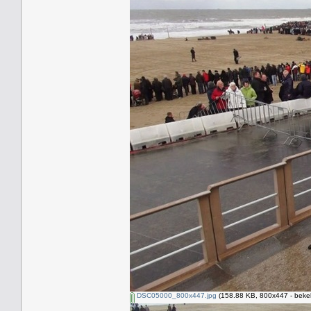
DSC05000_800x447.jpg
(158.88 KB, 800x447 - beke