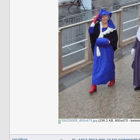
DSC05005_800x473.jpg
(156.2 KB, 800x473 - bekeke
jacobus