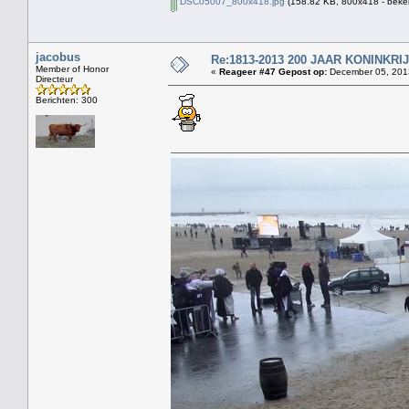
DSC05007_800x418.jpg
(158.82 KB, 800x418 - beke
jacobus
Re:1813-2013 200 JAAR KONINKR
Member of Honor
«
Reageer #47 Gepost op:
December 05, 2013
Directeur
Berichten: 300