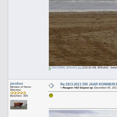
DSC04999_800x442.jpg
(120.61 KB, 800x442 - beke
jacobus
Re:1813-2013 200 JAAR KONINKR
Member of Honor
«
Reageer #43 Gepost op:
December 05, 2013
Directeur
Berichten: 300