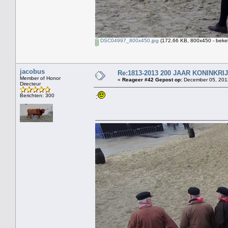
DSC04997_800x450.jpg
(172.66 KB, 800x450 - beke
jacobus
Re:1813-2013 200 JAAR KONINKR
Member of Honor
«
Reageer #42 Gepost op:
December 05, 2013
Directeur
Berichten: 300
: