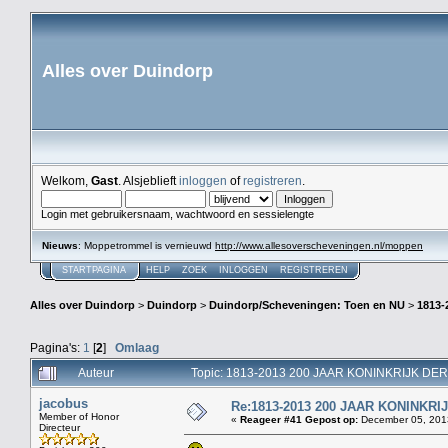
Alles over Duindorp
Welkom,
Gast
. Alsjeblieft
inloggen
of
registreren
.
Login met gebruikersnaam, wachtwoord en sessielengte
Nieuws
: Moppetrommel is vernieuwd
http://www.allesoverscheveningen.nl/moppen
STARTPAGINA
HELP
ZOEK
INLOGGEN
REGISTREREN
Alles over Duindorp
>
Duindorp
>
Duindorp/Scheveningen: Toen en NU
>
1813
Pagina's:
1
[
2
]
Omlaag
Auteur
Topic: 1813-2013 200 JAAR KONINKRIJK DE
jacobus
Re:1813-2013 200 JAAR KONINKR
Member of Honor
«
Reageer #41 Gepost op:
December 05, 2013
Directeur