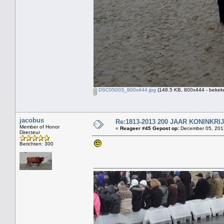
DSC05003_800x444.jpg
(148.5 KB, 800x444 - bekeke
jacobus
Re:1813-2013 200 JAAR KONINKR
Member of Honor
«
Reageer #45 Gepost op:
December 05, 2013
Directeur
Berichten: 300