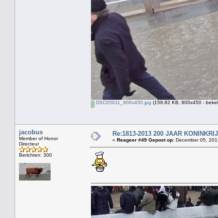
DSC05011_800x450.jpg
(159.82 KB, 800x450 - bekek
jacobus
Re:1813-2013 200 JAAR KONINKR
Member of Honor
«
Reageer #49 Gepost op:
December 05, 2013
Directeur
Berichten: 300