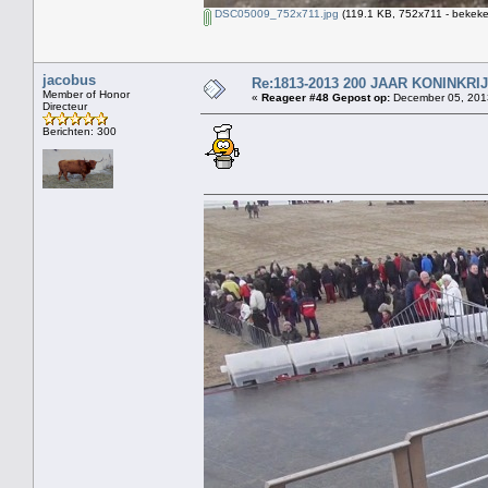
DSC05009_752x711.jpg
(119.1 KB, 752x711 - bekeke
jacobus
Re:1813-2013 200 JAAR KONINKR
Member of Honor
«
Reageer #48 Gepost op:
December 05, 2013
Directeur
Berichten: 300