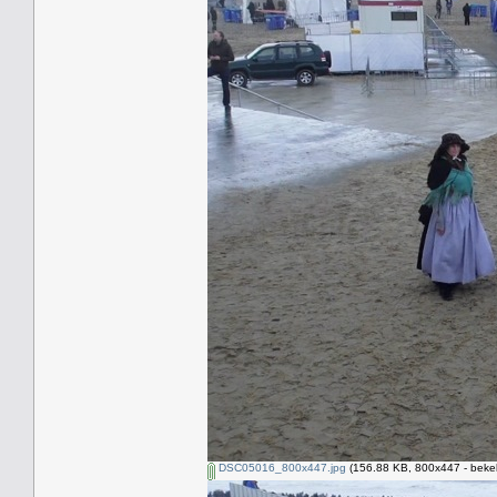
DSC05016_800x447.jpg
(156.88 KB, 800x447 - beke