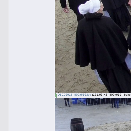
DSC05018_800x616.jpg
(171.65 KB, 800x616 - beke