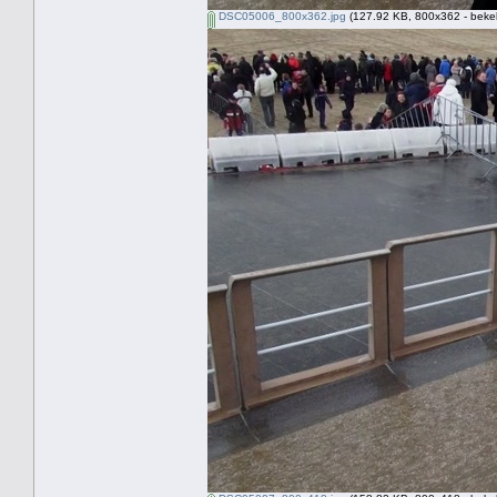
DSC05006_800x362.jpg
(127.92 KB, 800x362 - beke