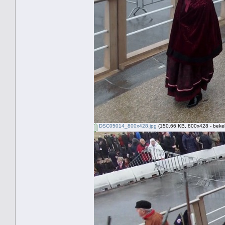
DSC05014_800x428.jpg
(150.66 KB, 800x428 - beke