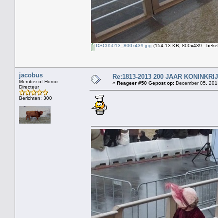
DSC05013_800x439.jpg
(154.13 KB, 800x439 - beke
jacobus
Re:1813-2013 200 JAAR KONINKR
Member of Honor
«
Reageer #50 Gepost op:
December 05, 2013
Directeur
Berichten: 300