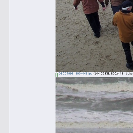
DSC04998_800x448.jpg
(144.55 KB, 800x448 - beke