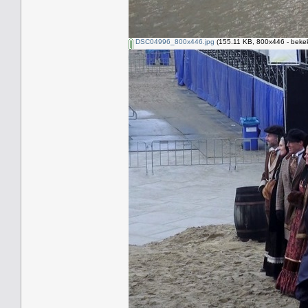
DSC04996_800x446.jpg
(155.11 KB, 800x446 - bekek