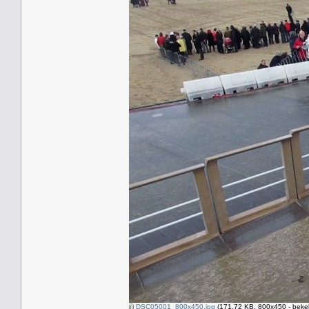
DSC05001_800x450.jpg
(171.72 KB, 800x450 - beke