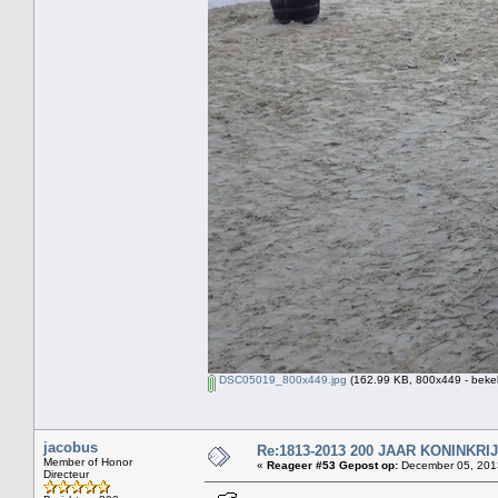
DSC05019_800x449.jpg
(162.99 KB, 800x449 - beke
jacobus
Re:1813-2013 200 JAAR KONINKR
Member of Honor
«
Reageer #53 Gepost op:
December 05, 2013
Directeur