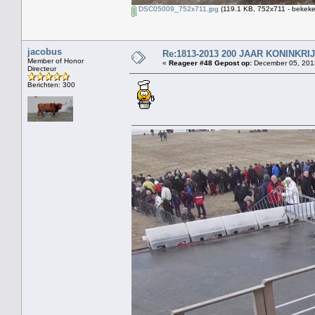
DSC05009_752x711.jpg
(119.1 KB, 752x711 - bekeke
jacobus
Re:1813-2013 200 JAAR KONINKR
Member of Honor
«
Reageer #48 Gepost op:
December 05, 2013
Directeur
Berichten: 300