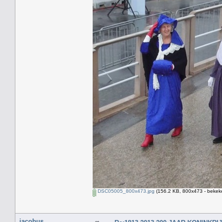
DSC05005_800x473.jpg
(156.2 KB, 800x473 - bekeke
jacobus