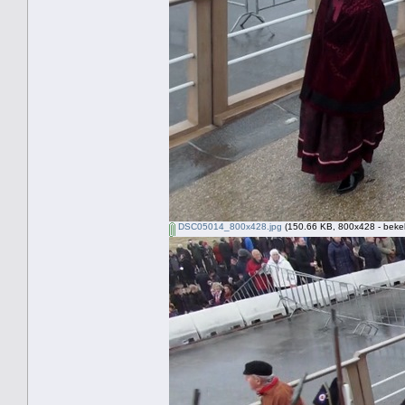
DSC05014_800x428.jpg
(150.66 KB, 800x428 - beke