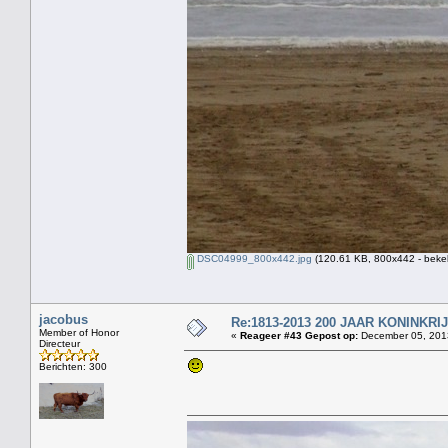
DSC04999_800x442.jpg
(120.61 KB, 800x442 - beke
jacobus
Re:1813-2013 200 JAAR KONINKR
Member of Honor
«
Reageer #43 Gepost op:
December 05, 2013
Directeur
Berichten: 300