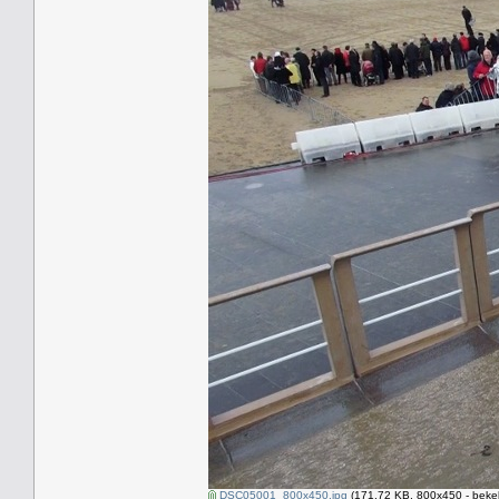
DSC05001_800x450.jpg
(171.72 KB, 800x450 - beke