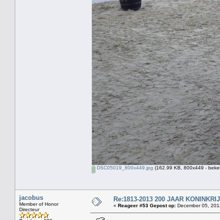
DSC05019_800x449.jpg
(162.99 KB, 800x449 - beke
jacobus
Re:1813-2013 200 JAAR KONINKR
Member of Honor
«
Reageer #53 Gepost op:
December 05, 2013
Directeur