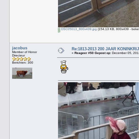
DSC05013_800x439.jpg
(154.13 KB, 800x439 - beke
jacobus
Re:1813-2013 200 JAAR KONINKR
Member of Honor
«
Reageer #50 Gepost op:
December 05, 2013
Directeur
Berichten: 300