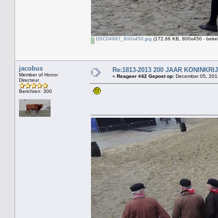
DSC04997_800x450.jpg
(172.66 KB, 800x450 - beke
jacobus
Re:1813-2013 200 JAAR KONINKR
Member of Honor
«
Reageer #42 Gepost op:
December 05, 2013
Directeur
Berichten: 300
: