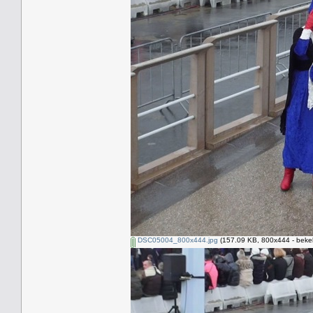
DSC05004_800x444.jpg
(157.09 KB, 800x444 - beke