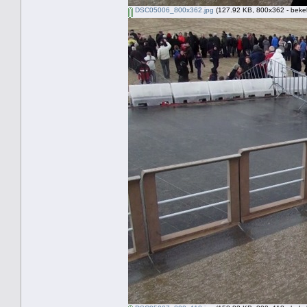
DSC05006_800x362.jpg
(127.92 KB, 800x362 - beke