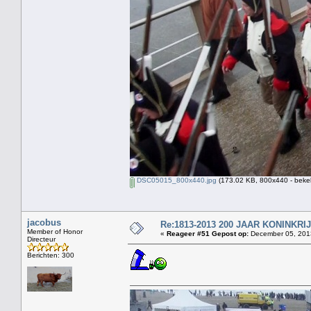
DSC05015_800x440.jpg
(173.02 KB, 800x440 - beke
jacobus
Re:1813-2013 200 JAAR KONINKR
Member of Honor
«
Reageer #51 Gepost op:
December 05, 2013
Directeur
Berichten: 300