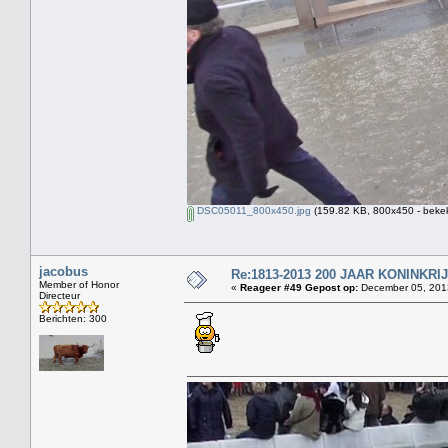
DSC05011_800x450.jpg
(159.82 KB, 800x450 - bekek
jacobus
Re:1813-2013 200 JAAR KONINKR
Member of Honor
«
Reageer #49 Gepost op:
December 05, 2013
Directeur
Berichten: 300