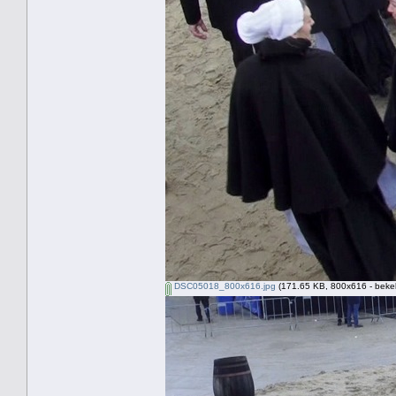
DSC05018_800x616.jpg
(171.65 KB, 800x616 - beke