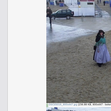
DSC05016_800x447.jpg
(156.88 KB, 800x447 - beke