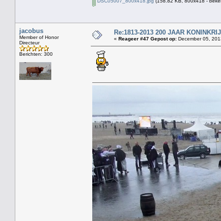
DSC05007_800x418.jpg
(158.82 KB, 800x418 - beke
jacobus
Re:1813-2013 200 JAAR KONINKR
Member of Honor
«
Reageer #47 Gepost op:
December 05, 2013
Directeur
Berichten: 300