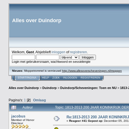
Alles over Duindorp
Welkom,
Gast
. Alsjeblieft
inloggen
of
registreren
.
Login met gebruikersnaam, wachtwoord en sessielengte
Nieuws
: Moppetrommel is vernieuwd
http://www.allesoverscheveningen.nl/moppen
STARTPAGINA
HELP
ZOEK
INLOGGEN
REGISTREREN
Alles over Duindorp
>
Duindorp
>
Duindorp/Scheveningen: Toen en NU
>
1813
Pagina's:
1
[
2
]
Omlaag
Auteur
Topic: 1813-2013 200 JAAR KONINKRIJK DE
jacobus
Re:1813-2013 200 JAAR KONINKR
Member of Honor
«
Reageer #41 Gepost op:
December 05, 2013
Directeur