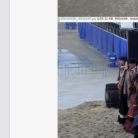
DSC04996_800x446.jpg
(155.11 KB, 800x446 - bekek