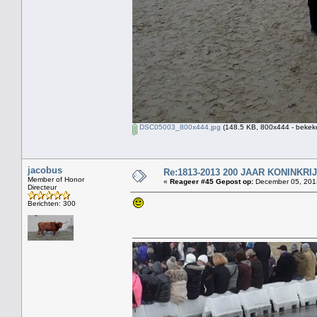
DSC05003_800x444.jpg
(148.5 KB, 800x444 - bekeke
jacobus
Re:1813-2013 200 JAAR KONINKR
Member of Honor
«
Reageer #45 Gepost op:
December 05, 2013
Directeur
Berichten: 300