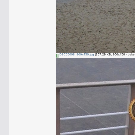
DSC05008_800x450.jpg
(157.29 KB, 800x450 - beke