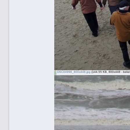
DSC04998_800x448.jpg
(144.55 KB, 800x448 - beke