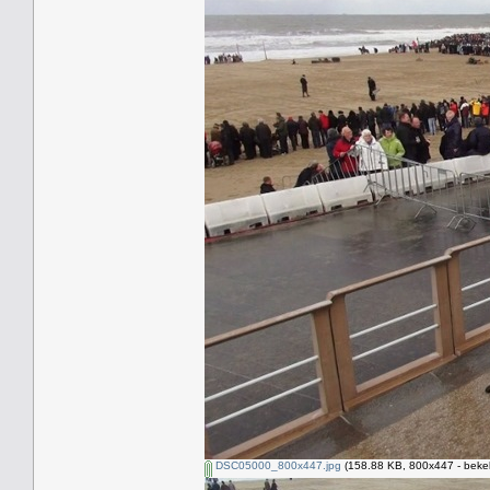
DSC05000_800x447.jpg
(158.88 KB, 800x447 - beke