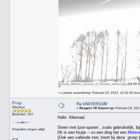
Nasa_Meteor_-picture_of_Russia_meteor.jpg
(29.55 K
«
Laatste verandering: Februari 24, 2013, 12:31:05 doo
Prop
Re:UNIVERSUM
Directeur
«
Reageer #8 Gepost op:
Februari 19, 201
Berichten: 267
Hallo Allemaal.
Steen met ijzer-sporen , zoals gebruikelijk, bi
Propellers zingen altijd
Dit is een foutje -- zo een ding het een
Meteor
(Ook een vallende ster, hoort bij deze groep.)