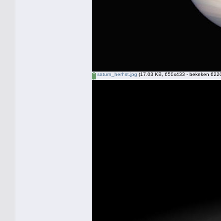
saturn_herhst.jpg
(17.03 KB, 650x433 - bekeken 6220