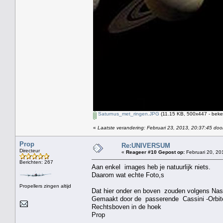
Saturnus_met_ringen.JPG
(11.15 KB, 500x447 - beke
«
Laatste verandering: Februari 23, 2013, 20:37:45 doo
Prop
Re:UNIVERSUM
Directeur
«
Reageer #10 Gepost op:
Februari 20, 20
Berichten: 267
Aan enkel images heb je natuurlijk niets.
Daarom wat echte Foto,s
Propellers zingen altijd
Dat hier onder en boven zouden volgens Nasa
Gemaakt door de passerende Cassini -Orbiter
Rechtsboven in de hoek
Prop