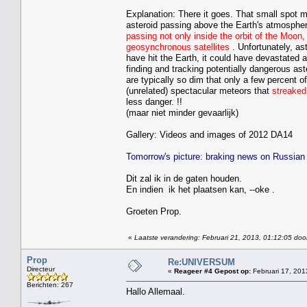
Explanation: There it goes. That small spot m
asteroid passing above the Earth's atmospher
passing not only inside the orbit of the Moon, 
geosynchronous satellites
. Unfortunately, as
have hit the Earth, it could have devastated 
finding and tracking potentially dangerous as
are typically so dim that only a few percent 
(unrelated) spectacular meteors that
streaked
less danger. !!
(maar niet minder gevaarlijk)
Gallery: Videos and images of 2012 DA14
Tomorrow's picture: braking news on Russia
Dit zal ik in de gaten houden.
En indien ik het plaatsen kan, --oke .
Groeten Prop.
«
Laatste verandering: Februari 21, 2013, 01:12:05 doo
Prop
Re:UNIVERSUM
Directeur
«
Reageer #4 Gepost op:
Februari 17, 201
Berichten: 267
Hallo Allemaal.