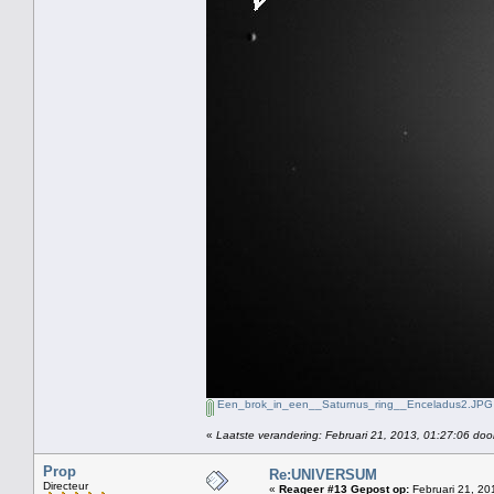
Een_brok_in_een__Saturnus_ring__Enceladus2.JPG
«
Laatste verandering: Februari 21, 2013, 01:27:06 doo
Prop
Re:UNIVERSUM
Directeur
«
Reageer #13 Gepost op:
Februari 21, 20