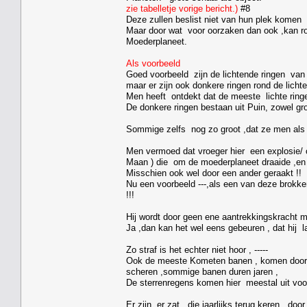
zie tabelletje vorige bericht.)
#8
Deze zullen beslist niet van hun plek kome
Maar door wat voor oorzaken dan ook ,kan ro
Moederplaneet.
Als voorbeeld
Goed voorbeeld zijn de lichtende ringen van
maar er zijn ook donkere ringen rond de licht
Men heeft ontdekt dat de meeste lichte ringe
De donkere ringen bestaan uit Puin, zowel gro
Sommige zelfs nog zo groot ,dat ze men als
Men vermoed dat vroeger hier een explosie/ o
Maan ) die om de moederplaneet draaide ,en z
Misschien ook wel door een ander geraakt !!
Nu een voorbeeld ---,als een van deze brokken
!!!
Hij wordt door geen ene aantrekkingskracht m
Ja ,dan kan het wel eens gebeuren , dat hij l
Zo straf is het echter niet hoor , -----
Ook de meeste Kometen banen , komen door e
scheren ,sommige banen duren jaren ,
De sterrenregens komen hier meestal uit voor
Er zijn er zat , die jaarlijks terug keren , do