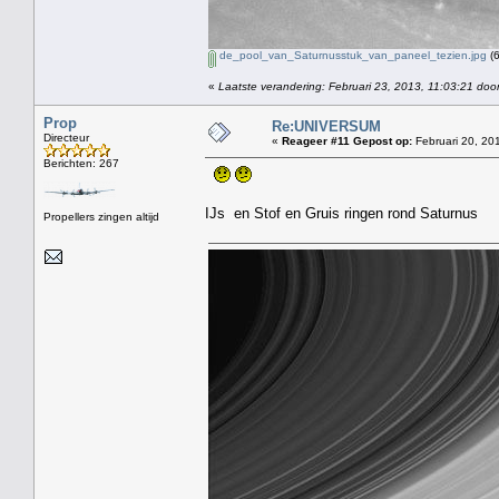
de_pool_van_Saturnusstuk_van_paneel_tezien.jpg
(6
«
Laatste verandering: Februari 23, 2013, 11:03:21 doo
Prop
Re:UNIVERSUM
Directeur
«
Reageer #11 Gepost op:
Februari 20, 20
Berichten: 267
IJs en Stof en Gruis ringen rond Saturnus
Propellers zingen altijd