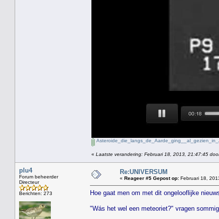
Asteroide_die_langs_de_Aarde_ging__al_gezien_in_A
«
Laatste verandering: Februari 18, 2013, 21:47:45 doo
plu4
Re:UNIVERSUM
Forum beheerder
«
Reageer #5 Gepost op:
Februari 18, 201
Directeur
Hoe gaat men om met dit ongelooflijke nieuw
Berichten: 273
"Wás het wel een meteoriet?" vragen sommig