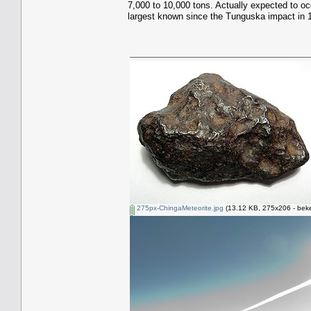
7,000 to 10,000 tons. Actually expected to o
largest known since the Tunguska impact in 
275px-ChingaMeteorite.jpg
(13.12 KB, 275x206 - beke