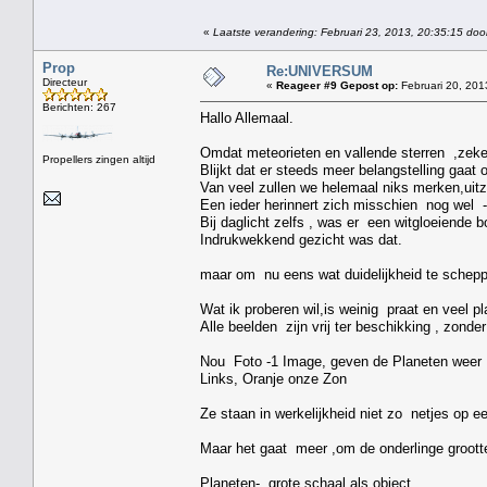
«
Laatste verandering: Februari 23, 2013, 20:35:15 doo
Prop
Re:UNIVERSUM
Directeur
«
Reageer #9 Gepost op:
Februari 20, 201
Berichten: 267
Hallo Allemaal.
Omdat meteorieten en vallende sterren ,zeker
Propellers zingen altijd
Blijkt dat er steeds meer belangstelling gaat 
Van veel zullen we helemaal niks merken,uitz
Een ieder herinnert zich misschien nog wel -
Bij daglicht zelfs , was er een witgloeiende 
Indrukwekkend gezicht was dat.
maar om nu eens wat duidelijkheid te scheppe
Wat ik proberen wil,is weinig praat en veel pl
Alle beelden zijn vrij ter beschikking , zond
Nou Foto -1 Image, geven de Planeten weer ,d
Links, Oranje onze Zon
Ze staan in werkelijkheid niet zo netjes op ee
Maar het gaat meer ,om de onderlinge groott
Planeten- grote schaal als object.