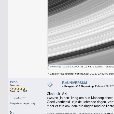
colorrings_cassini-2.JPG
(43.11 KB, 640x480 - bekeke
«
Laatste verandering: Februari 20, 2013, 23:32:09 doo
Prop
Re:UNIVERSUM
Directeur
«
Reageer #12 Gepost op:
Februari 20, 20
Berichten: 267
Citaat uit # 4
zweven ,in een kring om hun Moederplaneet.
Goed voorbeeld zijn de lichtende ringen van
Propellers zingen altijd
maar er zijn ook donkere ringen rond de licht