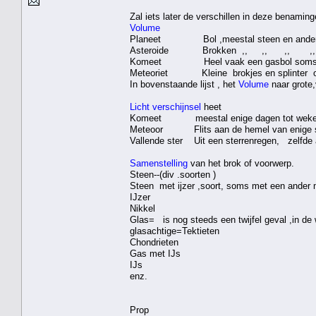
Zal iets later de verschillen in deze benaming
Volume
Planeet Bol ,meestal steen en and
Asteroide Brokken ,, ,, ,,
Komeet Heel vaak een gasbol soms 
Meteoriet Kleine brokjes en splinter of 
In bovenstaande lijst , het
Volume
naar grote,
Licht verschijnsel
heet
Komeet meestal enige dagen tot weken t
Meteoor Flits aan de hemel van enige seco
Vallende ster Uit een sterrenregen, zelf
Samenstelling
van het brok of voorwerp.
Steen--(div .soorten )
Steen met ijzer ,soort, soms met een ander 
IJzer
Nikkel
Glas= is nog steeds een twijfel geval ,in de
glasachtige=Tektieten
Chondrieten
Gas met IJs
IJs
enz.
Prop