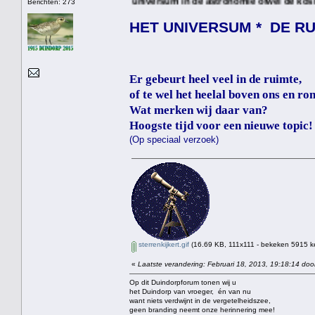
Het heelal of universum in de astronomie ofwel de kosmos in de kosm
Berichten: 273
HET UNIVERSUM * DE R
Er gebeurt heel veel in de ruimte,
of te wel het heelal boven ons en 
Wat merken wij daar van?
Hoogste tijd voor een nieuwe topic!
(Op speciaal verzoek)
sterrenkijkert.gif
(16.69 KB, 111x111 - bekeken 5915 ke
«
Laatste verandering: Februari 18, 2013, 19:18:14 doo
Op dit Duindorpforum tonen wij u
het Duindorp van vroeger, én van nu
want niets verdwijnt in de vergetelheidszee,
geen branding neemt onze herinnering mee!