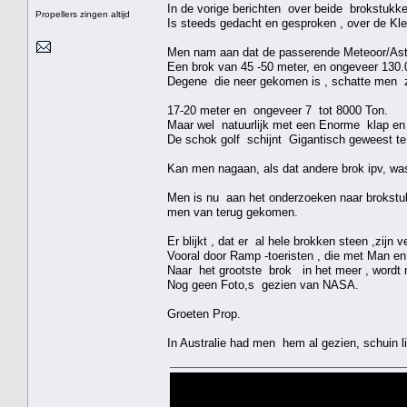
In de vorige berichten over beide brokstukke
Propellers zingen altijd
Is steeds gedacht en gesproken , over de Kl
Men nam aan dat de passerende Meteoor/Aste
Een brok van 45 -50 meter, en ongeveer 130.
Degene die neer gekomen is , schatte men zw
17-20 meter en ongeveer 7 tot 8000 Ton.
Maar wel natuurlijk met een Enorme klap en 
De schok golf schijnt Gigantisch geweest te zi
Kan men nagaan, als dat andere brok ipv, wa
Men is nu aan het onderzoeken naar brokstuk
men van terug gekomen.
Er blijkt , dat er al hele brokken steen ,zijn 
Vooral door Ramp -toeristen , die met Man en
Naar het grootste brok in het meer , wordt
Nog geen Foto,s gezien van NASA.
Groeten Prop.
In Australie had men hem al gezien, schuin li