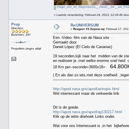
Image_van_de_Magnetische__cirkels__die__als_Polar
«
Laatste verandering: Februari 24, 2013, 12:24:46 doo
Prop
Re:UNIVERSUM
Directeur
«
Reageer #3 Gepost op:
Februari 17, 201
Berichten: 267
Een -Video- film van de Nasa site .
Gemaakt door
Daniel López (El Cielo de Canarias)
Propellers zingen altijd
19 seconden,kijk naar het midden van de ste
en realiseer je ,met welke enorme snel heid d
64.800K
18 Km per--seconde=3600x18=
( En als dan zo iets,met deze snelheid ,te
------------------------------------------------------------------
http://apod.nasa.gov/apod/astropix.html
Wel interressant maar de verkeerde link
Dit is de goede.
http://apod.nasa.gov/apod/ap130217.html
Klik op de witte driehoek Links onder.
Wat voor ons Interressant is ,in het bijbehor