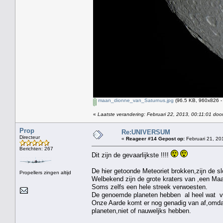
maan_dionne_van_Saturnus.jpg
(96.5 KB, 960x826 -
«
Laatste verandering: Februari 22, 2013, 00:11:01 doo
Prop
Re:UNIVERSUM
Directeur
«
Reageer #14 Gepost op:
Februari 21, 20
Berichten: 267
Dit zijn de gevaarlijkste !!!!
De hier getoonde Meteoriet brokken,zijn de s
Propellers zingen altijd
Welbekend zijn de grote kraters van ,een Maa
Soms zelfs een hele streek verwoesten.
De genoemde planeten hebben al heel wat v
Onze Aarde komt er nog genadig van af,omdat
planeten,niet of nauweljks hebben.