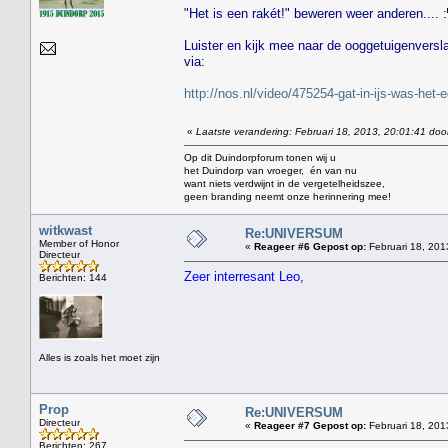
"Het is een rakét!" beweren weer anderen.... :
Luister en kijk mee naar de ooggetuigenvers
via:
http://nos.nl/video/475254-gat-in-ijs-was-het-
«
Laatste verandering: Februari 18, 2013, 20:01:41 doo
Op dit Duindorpforum tonen wij u
het Duindorp van vroeger, én van nu
want niets verdwijnt in de vergetelheidszee,
geen branding neemt onze herinnering mee!
witkwast
Re:UNIVERSUM
Member of Honor
«
Reageer #6 Gepost op:
Februari 18, 201
Directeur
Zeer interresant Leo,
Berichten: 144
Alles is zoals het moet zijn
Prop
Re:UNIVERSUM
Directeur
«
Reageer #7 Gepost op:
Februari 18, 201
Berichten: 267