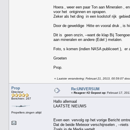
Hoera , weer een paar Ton aan Mineralen , e
voor het ontginnen en oprapen.
Zeker als het ding in een koolstof rijk gebied
Door de geweldige Hitte en vooral druk , is 
Dit is geen onzin, --want de klap Bij Toengoe
aan mineralen en andere (Edel ) metalen.
Foto, s komen (indien NASA publiceert ), er 
Groeten
Prop.
«
Laatste verandering: Februari 21, 2013, 00:59:07 doo
Prop
Re:UNIVERSUM
Directeur
«
Reageer #2 Gepost op:
Februari 17, 201
Berichten: 267
Hallo allemaal
LAATSTE NIEUWS
Propellers zingen altijd
Even een vervolg op het vorige Bericht omtr
Dat de beide Meteoor verschijnselen , --niets 
Zoals in de Media vertelt.