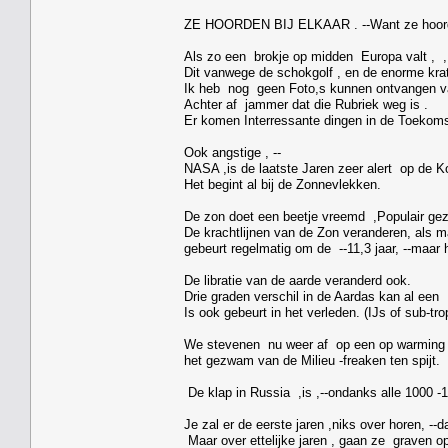
ZE HOORDEN BIJ ELKAAR . --Want ze hoorde
Als zo een brokje op midden Europa valt , , 
Dit vanwege de schokgolf , en de enorme krate
Ik heb nog geen Foto,s kunnen ontvangen v
Achter af jammer dat die Rubriek weg is .
Er komen Interressante dingen in de Toekoms
Ook angstige , --
NASA ,is de laatste Jaren zeer alert op de 
Het begint al bij de Zonnevlekken.
De zon doet een beetje vreemd ,Populair gez
De krachtlijnen van de Zon veranderen, als m
gebeurt regelmatig om de --11,3 jaar, --maar 
De libratie van de aarde veranderd ook.
Drie graden verschil in de Aardas kan al een
Is ook gebeurt in het verleden. (IJs of sub-tro
We stevenen nu weer af op een op warming va
het gezwam van de Milieu -freaken ten spijt.
De klap in Russia ,is ,--ondanks alle 1000 -1
Je zal er de eerste jaren ,niks over horen, --da
Maar over ettelijke jaren , gaan ze graven o