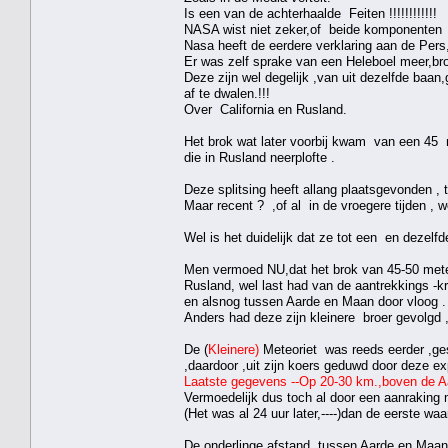
Is een van de achterhaalde Feiten !!!!!!!!!!!!
NASA wist niet zeker,of beide komponenten t
Nasa heeft de eerdere verklaring aan de Pers,
Er was zelf sprake van een Heleboel meer,br
Deze zijn wel degelijk ,van uit dezelfde baa
af te dwalen.!!!
Over California en Rusland.
Het brok wat later voorbij kwam van een 45 m
die in Rusland neerplofte .
Deze splitsing heeft allang plaatsgevonden , 
Maar recent ? ,of al in de vroegere tijden , 
Wel is het duidelijk dat ze tot een en dezelf
Men vermoed NU,dat het brok van 45-50 meter 
Rusland, wel last had van de aantrekkings -kr
en alsnog tussen Aarde en Maan door vloog .
Anders had deze zijn kleinere broer gevolgd , 
De (
Kleinere)
Meteoriet was reeds eerder ,ge
,daardoor ,uit zijn koers geduwd door deze ex
Laatste gegevens --Op 20-30 km.,boven de Aar
Vermoedelijk dus toch al door een aanraking
(Het was al 24 uur later,----)dan de eerste wa
De onderlinge afstand tussen Aarde en Maan,