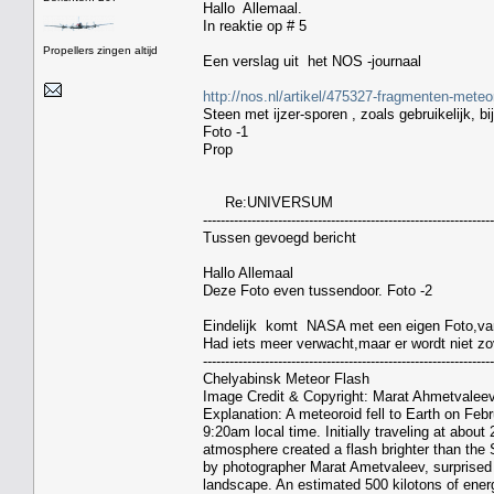
Hallo Allemaal.
In reaktie op # 5
Propellers zingen altijd
Een verslag uit het NOS -journaal
http://nos.nl/artikel/475327-fragmenten-mete
Steen met ijzer-sporen , zoals gebruikelijk, bi
Foto -1
Prop
Re:UNIVERSUM
------------------------------------------------------------------
Tussen gevoegd bericht
Hallo Allemaal
Deze Foto even tussendoor. Foto -2
Eindelijk komt NASA met een eigen Foto,van
Had iets meer verwacht,maar er wordt niet z
------------------------------------------------------------------
Chelyabinsk Meteor Flash
Image Credit & Copyright: Marat Ahmetvalee
Explanation: A meteoroid fell to Earth on Feb
9:20am local time. Initially traveling at about
atmosphere created a flash brighter than the Su
by photographer Marat Ametvaleev, surprised 
landscape. An estimated 500 kilotons of ener