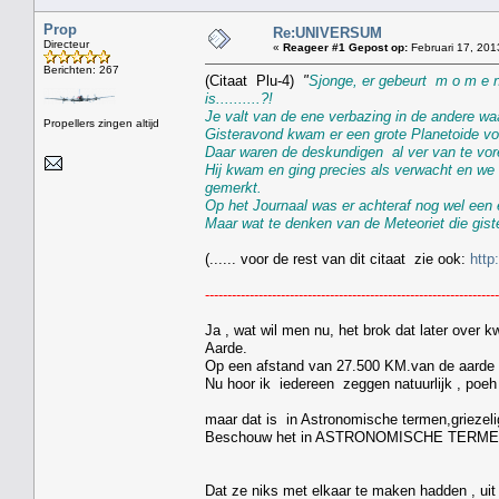
Prop
Re:UNIVERSUM
Directeur
«
Reageer #1 Gepost op:
Februari 17, 201
Berichten: 267
(Citaat Plu-4)
"
Sjonge, er gebeurt m o m e n 
is..........?!
Je valt van de ene verbazing in de andere wa
Propellers zingen altijd
Gisteravond kwam er een grote Planetoide voo
Daar waren de deskundigen al ver van te vor
Hij kwam en ging precies als verwacht en we 
gemerkt.
Op het Journaal was er achteraf nog wel een 
Maar wat te denken van de Meteoriet die gis
(...... voor de rest van dit citaat zie ook:
http
------------------------------------------------------------------
Ja , wat wil men nu, het brok dat later over 
Aarde.
Op een afstand van 27.500 KM.van de aarde 
Nu hoor ik iedereen zeggen natuurlijk , poeh d
maar dat is in Astronomische termen,griezelig
Beschouw het in ASTRONOMISCHE TERM
Dat ze niks met elkaar te maken hadden , ui