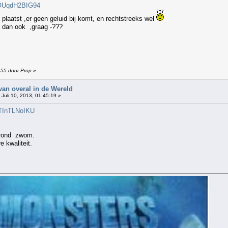
=OUqdH2BIG94
plaatst ,er geen geluid bij komt, en rechtstreeks wel
e dan ook ,graag -???
8:55 door Prop
»
van overal in de Wereld
Juli 10, 2013, 01:45:19 »
jTInTLNoIKU
r rond zwom.
e kwaliteit.