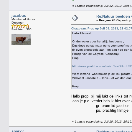
«
Laatste verandering: Juli 12, 2013, 20:5
jacobus
Re:Natuur beelden 
Member of Honor
«
Reageer #3 Gepost op:
Directeur
Citaat van: Prop op Juli 09, 2013, 23:02:0
Berichten: 300
Hallo Allemaal
Onder water doet het altijd het beste ,
Dus deze eerste maar eens voor proef,met g
tik even grootbeeld aan,- en dan nog een k
Filmpje van de Calypso Company.
Prop.
http://www.youtube.com/watch?v=OUqdH2
Weet iemand waarom als je de link plaatst ,
Witkwast --Jacobus --Hans----of wie dan oo
Prop
Hallo prop, bij mij lukt de links tot n
aan je p.c. verder heb ik hier over
gr forum lid jacobus.
ps, prachtig filmpje.
«
Laatste verandering: Juli 10, 2013, 20:16
sparky