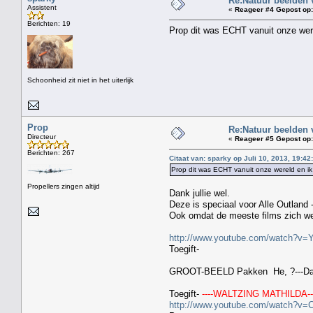
Re:Natuur beelden 
Assistent
«
Reageer #4 Gepost op:
Berichten: 19
Prop dit was ECHT vanuit onze were
Schoonheid zit niet in het uiterlijk
Prop
Re:Natuur beelden 
Directeur
«
Reageer #5 Gepost op:
Berichten: 267
Citaat van: sparky op Juli 10, 2013, 19:42
Prop dit was ECHT vanuit onze wereld en ik
Propellers zingen altijd
Dank jullie wel.
Deze is speciaal voor Alle Outland
Ook omdat de meeste films zich wel
http://www.youtube.com/watch?v=
Toegift-
GROOT-BEELD Pakken He, ?---Dan b
Toegift-
----WALTZING MATHILDA---
http://www.youtube.com/watch?