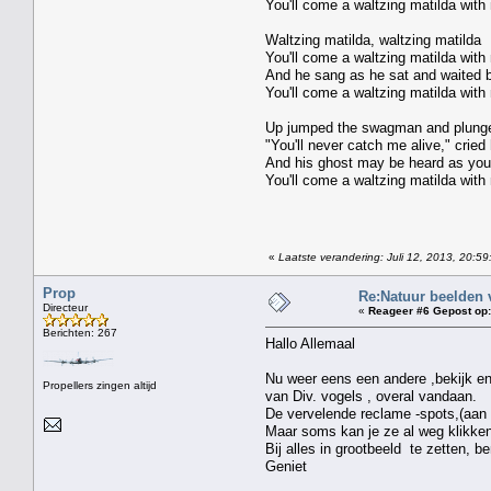
You'll come a waltzing matilda with
Waltzing matilda, waltzing matilda
You'll come a waltzing matilda with
And he sang as he sat and waited b
You'll come a waltzing matilda with
Up jumped the swagman and plunged
"You'll never catch me alive," cried
And his ghost may be heard as you 
You'll come a waltzing matilda with
«
Laatste verandering: Juli 12, 2013, 20:5
Prop
Re:Natuur beelden 
Directeur
«
Reageer #6 Gepost op:
Berichten: 267
Hallo Allemaal
Nu weer eens een andere ,bekijk en
Propellers zingen altijd
van Div. vogels , overal vandaan.
De vervelende reclame -spots,(aan h
Maar soms kan je ze al weg klikken,
Bij alles in grootbeeld te zetten, be
Geniet