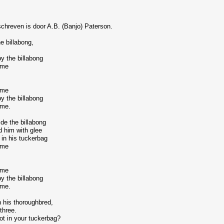
eschreven is door A.B. (Banjo) Paterson.
e billabong,
y the billabong
 me
 me
y the billabong
 me.
de the billabong
 him with glee
in his tuckerbag
 me
 me
y the billabong
 me.
 his thoroughbred,
three.
ot in your tuckerbag?