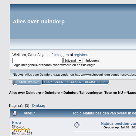
Alles over Duindorp
Welkom,
Gast
. Alsjeblieft
inloggen
of
registreren
.
Login met gebruikersnaam, wachtwoord en sessielengte
Nieuws
: Alles over Duindorp gaat verder op
http://www.scheveningen-centrum.nl/yabb
STARTPAGINA
HELP
ZOEK
INLOGGEN
REGISTREREN
Alles over Duindorp
>
Duindorp
>
Duindorp/Scheveningen: Toen en NU
>
Natuu
Pagina's: [
1
]
Omlaag
Auteur
Topic: Natuur beelden van overal in 
Prop
Natuur beelden van
Directeur
«
Gepost op:
Juli 08, 20
Berichten: 267