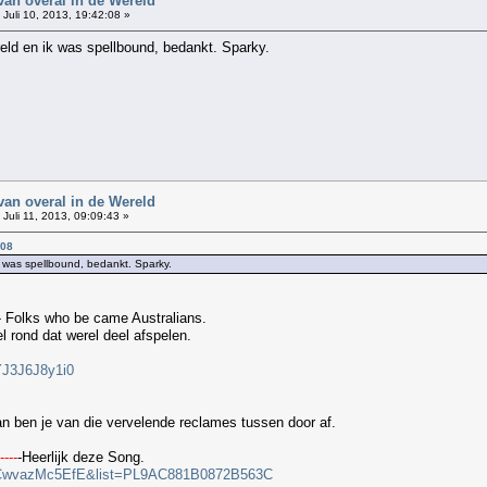
van overal in de Wereld
Juli 10, 2013, 19:42:08 »
ld en ik was spellbound, bedankt. Sparky.
van overal in de Wereld
Juli 11, 2013, 09:09:43 »
:08
 was spellbound, bedankt. Sparky.
 - Folks who be came Australians.
 rond dat werel deel afspelen.
YJ3J6J8y1i0
en je van die vervelende reclames tussen door af.
---
-Heerlijk deze Song.
v=CwvazMc5EfE&list=PL9AC881B0872B563C