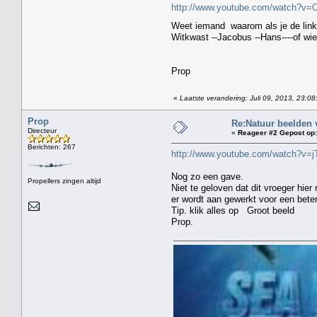
http://www.youtube.com/watch?v
Weet iemand waarom als je de link 
Witkwast --Jacobus --Hans----of wi
Prop
«
Laatste verandering: Juli 09, 2013, 23:0
Prop
Re:Natuur beelden 
Directeur
«
Reageer #2 Gepost op:
Berichten: 267
http://www.youtube.com/watch?v=
Nog zo een gave.
Propellers zingen altijd
Niet te geloven dat dit vroeger hie
er wordt aan gewerkt voor een beter
Tip. klik alles op Groot beeld
Prop.