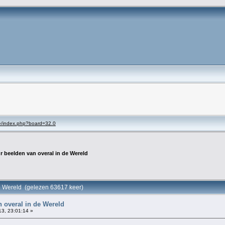
se/index.php?board=32.0
r beelden van overal in de Wereld
de Wereld (gelezen 63617 keer)
 overal in de Wereld
13, 23:01:14 »