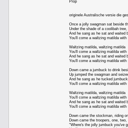
Prop
originele Australische versie die g
Once a jolly swagman sat beside th
Under the shade of a coolibah tree,
And he sang as he sat and waited b
You'll come a waltzing matilda with
Waltzing matilda, waltzing matilda
You'll come a waltzing matilda with
And he sang as he sat and waited b
You'll come a waltzing matilda with
Down came a jumbuck to drink besi
Up jumped the swagman and seized
And he sang as he tucked jumbuck 
You'll come a waltzing matilda with
Waltzing matilda, waltzing matilda
You'll come a waltzing matilda with
And he sang as he sat and waited b
You'll come a waltzing matilda with
Down came the stockman, riding on
Down came the troopers, one, two, 
"Where's the jolly jumbuck you've g