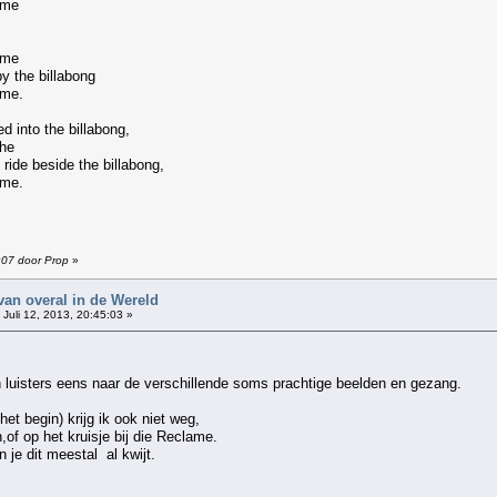
 me
 me
y the billabong
 me.
 into the billabong,
 he
ride beside the billabong,
 me.
9:07 door Prop
»
van overal in de Wereld
Juli 12, 2013, 20:45:03 »
 luisters eens naar de verschillende soms prachtige beelden en gezang.
et begin) krijg ik ook niet weg,
of op het kruisje bij die Reclame.
n je dit meestal al kwijt.