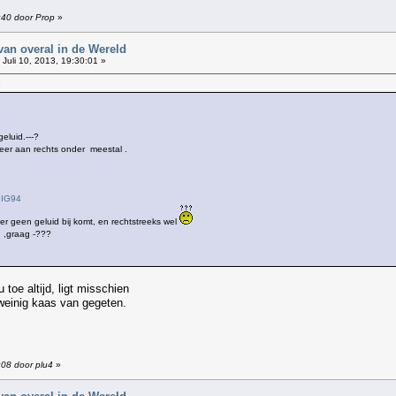
7:40 door Prop
»
van overal in de Wereld
Juli 10, 2013, 19:30:01 »
7
eluid.---?
eer aan rechts onder meestal .
BIG94
er geen geluid bij komt, en rechtstreeks wel
k ,graag -???
u toe altijd, ligt misschien
 weinig kaas van gegeten.
:08 door plu4
»