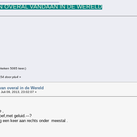
____________________________
 OVERAL VANDAAN IN DE WERELD
keken 5065 keer.)
:54 door plu4
»
van overal in de Wereld
Juli 09, 2013, 23:02:07 »
e ,
ef,met geluid.---?
og een keer aan rechts onder meestal .