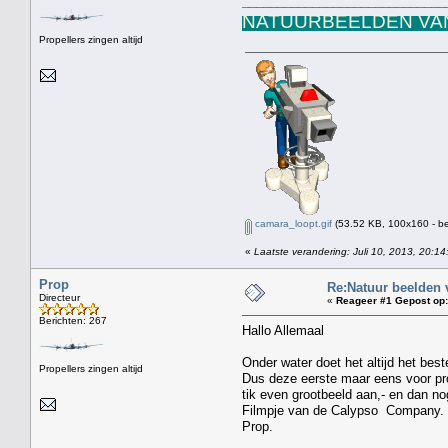
_____________________________
NATUURBEELDEN VAN
Propellers zingen altijd
camara_loopt.gif
(53.52 KB, 100x160 - be
«
Laatste verandering: Juli 10, 2013, 20:14
Prop
Re:Natuur beelden 
Directeur
«
Reageer #1 Gepost op:
Berichten: 267
Hallo Allemaal
Onder water doet het altijd het best
Propellers zingen altijd
Dus deze eerste maar eens voor pro
tik even grootbeeld aan,- en dan n
Filmpje van de Calypso Company.
Prop.