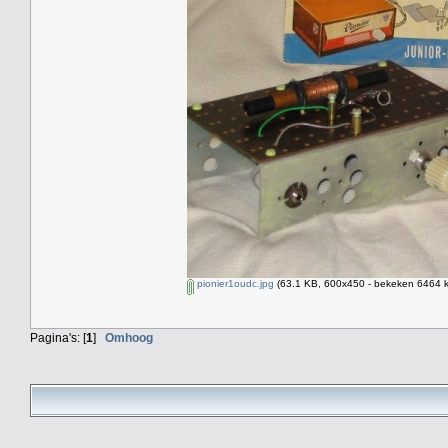
pionier1oudc.jpg
(63.1 KB, 600x450 - bekeken 6464 k
Pagina's: [
1
]
Omhoog