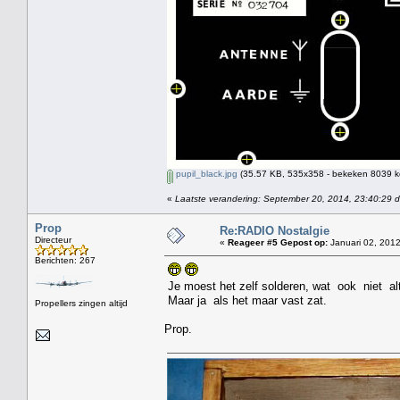
pupil_black.jpg
(35.57 KB, 535x358 - bekeken 8039 ke
«
Laatste verandering: September 20, 2014, 23:40:29 
Prop
Re:RADIO Nostalgie
Directeur
«
Reageer #5 Gepost op:
Januari 02, 2012
Berichten: 267
Je moest het zelf solderen, wat ook niet altij
Maar ja als het maar vast zat.
Propellers zingen altijd
Prop.