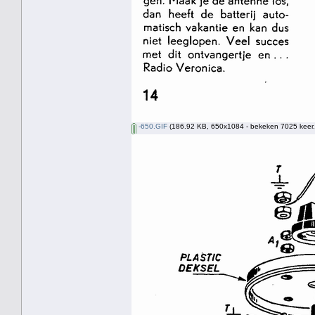
-650.GIF
(186.92 KB, 650x1084 - bekeken 7025 keer.