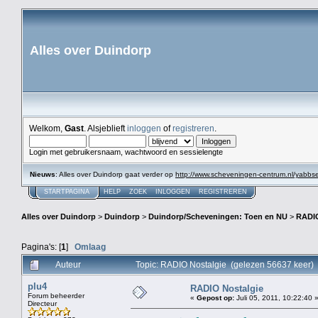
Alles over Duindorp
Welkom,
Gast
. Alsjeblieft
inloggen
of
registreren
.
Login met gebruikersnaam, wachtwoord en sessielengte
Nieuws
: Alles over Duindorp gaat verder op
http://www.scheveningen-centrum.nl/yabb
STARTPAGINA
HELP
ZOEK
INLOGGEN
REGISTREREN
Alles over Duindorp
>
Duindorp
>
Duindorp/Scheveningen: Toen en NU
>
RADIO
Pagina's: [
1
]
Omlaag
Auteur
Topic: RADIO Nostalgie (gelezen 56637 keer)
plu4
RADIO Nostalgie
Forum beheerder
«
Gepost op:
Juli 05, 2011, 10:22:40 
Directeur