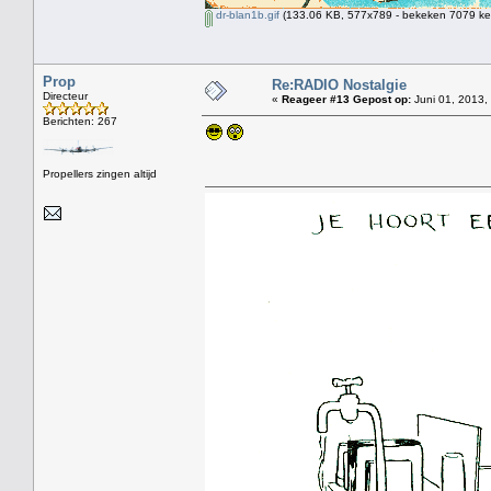
dr-blan1b.gif
(133.06 KB, 577x789 - bekeken 7079 kee
Prop
Re:RADIO Nostalgie
Directeur
«
Reageer #13 Gepost op:
Juni 01, 2013,
Berichten: 267
Propellers zingen altijd