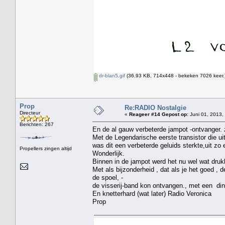
dr-blan5.gif
(36.93 KB, 714x448 - bekeken 7026 keer.
Prop
Re:RADIO Nostalgie
Directeur
«
Reageer #14 Gepost op:
Juni 01, 2013,
Berichten: 267
En de al gauw verbeterde jampot -ontvanger. 
Met de Legendarische eerste transistor die 
was dit een verbeterde geluids sterkte,uit zo e
Propellers zingen altijd
Wonderlijk.
Binnen in de jampot werd het nu wel wat drukk
Met als bijzonderheid , dat als je het goed ,
de spoel, -
de visserij-band kon ontvangen., met een ding
En knetterhard (wat later) Radio Veronica
Prop