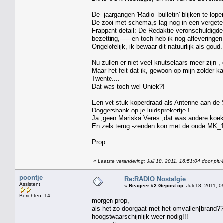
De jaargangen 'Radio -bulletin' blijken te lope
De zooi met schema,s lag nog in een vergeten
Frappant detail: De Redaktie veronschuldigde
bezetting,------en toch heb ik nog afleveringen
Ongelofelijk, ik bewaar dit natuurlijk als goud.
Nu zullen er niet veel knutselaars meer zijn ,
Maar het feit dat ik, gewoon op mijn zolder 
Twente....
Dat was toch wel Uniek?!
Een vet stuk koperdraad als Antenne aan de
Doggersbank op je luidsprekertje !
Ja ,geen Mariska Veres ,dat was andere koek
En zels terug -zenden kon met de oude MK_1
Prop.
«
Laatste verandering: Juli 18, 2011, 16:51:04 door plu
poontje
Re:RADIO Nostalgie
Assistent
«
Reageer #2 Gepost op:
Juli 18, 2011, 0
Berichten: 14
morgen prop,
als het zo doorgaat met het omvallen[brand?
hoogstwaarschijnlijk weer nodig!!!