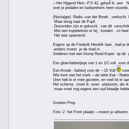
---Het Hijgend Hert---P.S 42, geloof ik ,een 
over je pedalen en luidsprekers heen stuurde,
(Nostalgie) Radio -van der Broek , verkocht he
Maar terug naar de Pupil.
Duizenden zijn er gekocht , van dit verschrik
Met een koptelefoon er bij , konden zo hee
Het was spannend .
Ergens op de Frederik Hendrik laan , had je de 
-anders moest je de stad in.
Solderen met een klomp Rood Koper op de ga
Een gloei-batterijteje van 1 en 1/2 volt voor
Een Anode - batterij voor de ---15 Volt
voor
Wie kent niet het merk ---de witte Kat---?batte
Uren heb ik er mee gezeten, en veel lol er aa
Het schema ,moet ik even uitpluizen, als ik 
maar moet nog ergens een oud blaadje hebb
Groeten Prop.
Foto -2 het Front plaatje ---moest je uitboren.