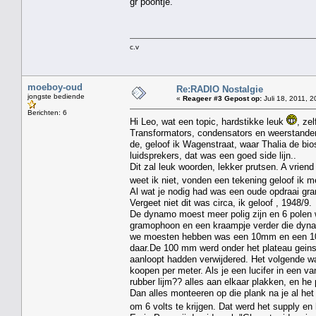
gr poontje.
c.v
moeboy-oud
Re:RADIO Nostalgie
jongste bediende
«
Reageer #3 Gepost op:
Juli 18, 2011, 2
Berichten: 6
Hi Leo, wat een topic, hardstikke leuk
, ze
Transformators, condensators en weerstanden,
de, geloof ik Wagenstraat, waar Thalia de bi
luidsprekers, dat was een goed side lijn..
Dit zal leuk woorden, lekker prutsen. A vriend 
weet ik niet, vonden een tekening geloof ik m
Al wat je nodig had was een oude opdraai gr
Vergeet niet dit was circa, ik geloof , 1948/9.
De dynamo moest meer polig zijn en 6 polen 
gramophoon en een kraampje verder die dynamo,
we moesten hebben was een 10mm en een 100
daar.De 100 mm werd onder het plateau geinst
aanloopt hadden verwijdered. Het volgende wa
koopen per meter. Als je een lucifer in een va
rubber lijm?? alles aan elkaar plakken, en he
Dan alles monteeren op die plank na je al h
om 6 volts te krijgen. Dat werd het supply en 