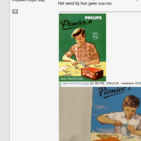
Propellers zingen altijd
Het werd bij hun geen succes.
mpionier2other.jpg
(11.96 KB, 150x216 - bekeken 6154