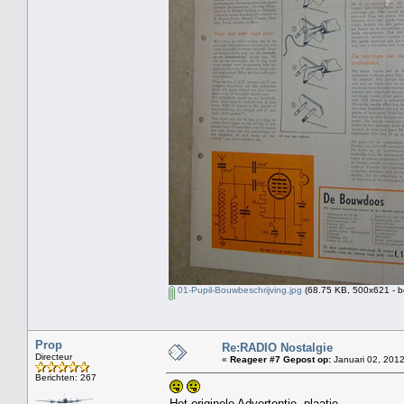
01-Pupil-Bouwbeschrijving.jpg
(68.75 KB, 500x621 - b
Prop
Re:RADIO Nostalgie
Directeur
«
Reageer #7 Gepost op:
Januari 02, 2012
Berichten: 267
Het originele Advertentie -plaatje.