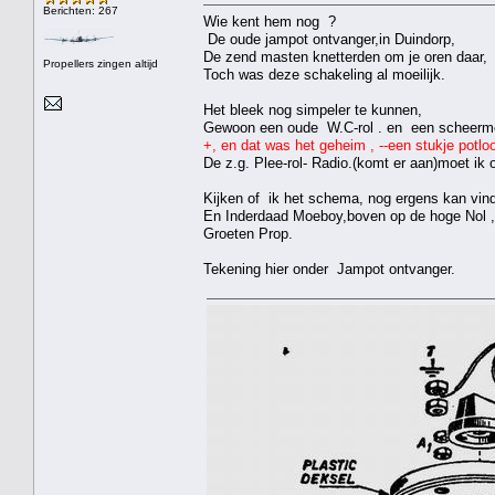
Berichten: 267
Wie kent hem nog ?
De oude jampot ontvanger,in Duindorp,
De zend masten knetterden om je oren daar,
Propellers zingen altijd
Toch was deze schakeling al moeilijk.
Het bleek nog simpeler te kunnen,
Gewoon een oude W.C-rol . en een scheermes
+, en dat was het geheim , --een stukje potloo
De z.g. Plee-rol- Radio.(komt er aan)moet ik
Kijken of ik het schema, nog ergens kan vin
En Inderdaad Moeboy,boven op de hoge Nol ,
Groeten Prop.
Tekening hier onder Jampot ontvanger.