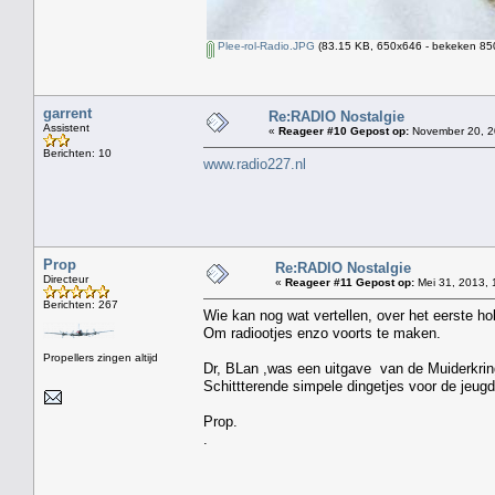
Plee-rol-Radio.JPG
(83.15 KB, 650x646 - bekeken 850
garrent
Re:RADIO Nostalgie
Assistent
«
Reageer #10 Gepost op:
November 20, 2
Berichten: 10
www.radio227.nl
Prop
Re:RADIO Nostalgie
Directeur
«
Reageer #11 Gepost op:
Mei 31, 2013, 
Berichten: 267
Wie kan nog wat vertellen, over het eerste ho
Om radiootjes enzo voorts te maken.
Propellers zingen altijd
Dr, BLan ,was een uitgave van de Muiderkring
Schittterende simpele dingetjes voor de jeugd
Prop.
.