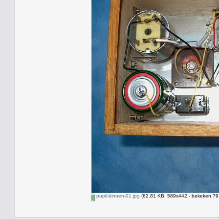
pupil-binnen-01.jpg
(62.81 KB, 589x442 - bekeken 791