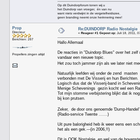
Op dit Duindorpforum tonen wij u
het Duindorp van vroeger, én van nu
want niets verdwijnt in de vergetelheidszee,
geen branding neemt onze herinnering mee!
Prop
Re:DUINDORP Radio Nostalgie
Directeur
«
Reageer #1 Gepost op:
Juli 18, 2011, 0
Berichten: 267
Hallo Allemaal
De reacties in "Duindorp Blues" over het zelf 
Propellers zingen altijd
vandaar een nieuwe topic.
Het zou toch jammer zijn als we later niet me
Natuurlijk leefden wij onder de zend masten
verbonden met De Visserij en hun Berichten.
Logisch dus dat de Visserij-band in Schevenin
Menige Schevenings gezin kocht wel een Radi
Tot mijn stomme verbijstering blijkt dat ik no
bij kon prutsen.
Zeker, de door ons genoemde 'Dump-Handel' ,
(Radio-service Twente .......)
Uit pure balorigheid heb ik weer eens een sc
het als een gek.---(in 2006,!!)
Dit is OOK Nostalgie, en wel van de bovenste