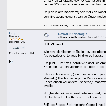
En ja Prop wij draaide ook "Ghoast raiders i
de band??? was, en kan je remember Les paul
De pickup arm maakte wij ook met een Ronet
een fijne avond gewenst van de Ouwe moeb
«
Laatste verandering: Januari 08, 2014, 13:00:32 door
Prop
Re:RADIO Nostalgie
Directeur
«
Reageer #4 Gepost op:
Januari 02, 2012
Berichten: 267
Hallo Allemaal
Wie kent dit allereerste Radio -onvangertje no
Propellers zingen altijd
Als bouwdoosje te koop bij diverse Haagse 
De pupil --- het was ontwikkeld door de Amr
Er bestond al een vierkante Mu-core -spoel, 
Hierom heen werd , (een van) de eerste jonge
Maxwel ,(Utrecht) die gelijk, de Radio -cursu
Er bestonden wel andere --schema,s-maar ware
overliet.
Nu ,hadden wij, --dat weet iedereen, wel, da
De Radio-palen knetterden over al door heen
Zelfs de Eerste Elektronische Orgels in vee