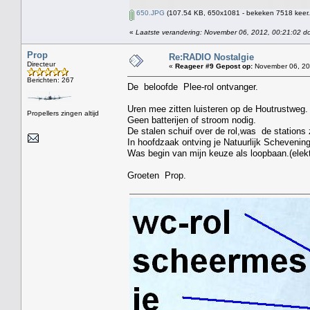
650.JPG
(107.54 KB, 650x1081 - bekeken 7518 keer.
«
Laatste verandering: November 06, 2012, 00:21:02 d
Prop
Re:RADIO Nostalgie
Directeur
«
Reageer #9 Gepost op:
November 06, 20
Berichten: 267
De beloofde Plee-rol ontvanger.
Uren mee zitten luisteren op de Houtrustweg.
Propellers zingen altijd
Geen batterijen of stroom nodig.
De stalen schuif over de rol,was de stations
In hoofdzaak ontving je Natuurlijk Schevenin
Was begin van mijn keuze als loopbaan.(elekt
Groeten Prop.