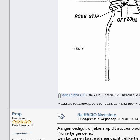
radio15-650.GIF
(184.71 KB, 650x1003 - bekeken 708
«
Laatste verandering: Juni 01, 2013, 17:43:32 door Pr
Prop
Re:RADIO Nostalgie
Directeur
«
Reageer #15 Gepost op:
Juni 01, 2013,
Berichten: 267
Aangemoedigd , of jaloers op dit succes brac
Pioniertje genoemd.
Een kartonnen kastje als aandacht trekkertje 