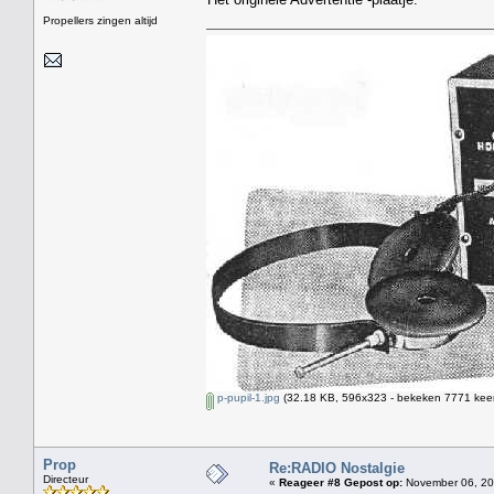
Propellers zingen altijd
p-pupil-1.jpg
(32.18 KB, 596x323 - bekeken 7771 keer
Prop
Re:RADIO Nostalgie
Directeur
«
Reageer #8 Gepost op:
November 06, 20