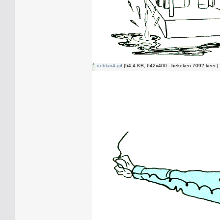
dr-blan4.gif
(54.4 KB, 642x400 - bekeken 7092 keer.)