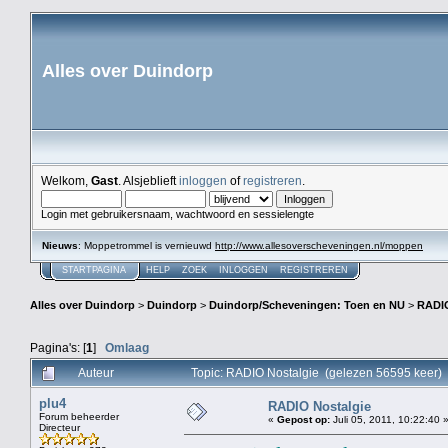
Alles over Duindorp
Welkom,
Gast
. Alsjeblieft
inloggen
of
registreren
.
Login met gebruikersnaam, wachtwoord en sessielengte
Nieuws
: Moppetrommel is vernieuwd
http://www.allesoverscheveningen.nl/moppen
STARTPAGINA
HELP
ZOEK
INLOGGEN
REGISTREREN
Alles over Duindorp
>
Duindorp
>
Duindorp/Scheveningen: Toen en NU
>
RADIO
Pagina's: [
1
]
Omlaag
Auteur
Topic: RADIO Nostalgie (gelezen 56595 keer)
plu4
RADIO Nostalgie
Forum beheerder
«
Gepost op:
Juli 05, 2011, 10:22:40 
Directeur