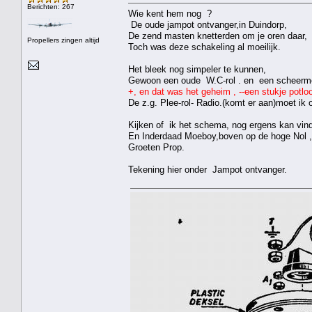
Berichten: 267
Wie kent hem nog ?
De oude jampot ontvanger,in Duindorp,
De zend masten knetterden om je oren daar,
Propellers zingen altijd
Toch was deze schakeling al moeilijk.
Het bleek nog simpeler te kunnen,
Gewoon een oude W.C-rol . en een scheermes
+, en dat was het geheim , --een stukje potloo
De z.g. Plee-rol- Radio.(komt er aan)moet ik
Kijken of ik het schema, nog ergens kan vin
En Inderdaad Moeboy,boven op de hoge Nol ,
Groeten Prop.
Tekening hier onder Jampot ontvanger.