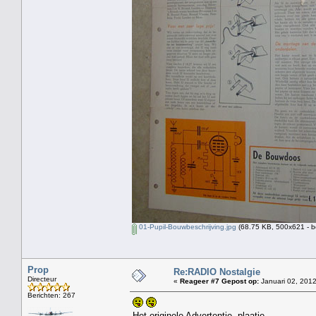
01-Pupil-Bouwbeschrijving.jpg
(68.75 KB, 500x621 - b
Prop
Re:RADIO Nostalgie
Directeur
«
Reageer #7 Gepost op:
Januari 02, 2012
Berichten: 267
Het originele Advertentie -plaatje.