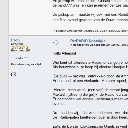
En ja Prop wij draaide ook "Ghoast raiders i
de band??? was, en kan je remember Les paul
De pickup arm maakte wij ook met een Ronet
een fijne avond gewenst van de Ouwe moeb
«
Laatste verandering: Januari 08, 2014, 13:00:32 door
Prop
Re:RADIO Nostalgie
Directeur
«
Reageer #4 Gepost op:
Januari 02, 2012
Berichten: 267
Hallo Allemaal
Wie kent dit allereerste Radio -onvangertje no
Propellers zingen altijd
Als bouwdoosje te koop bij diverse Haagse 
De pupil --- het was ontwikkeld door de Amr
Er bestond al een vierkante Mu-core -spoel, 
Hierom heen werd , (een van) de eerste jonge
Maxwel ,(Utrecht) die gelijk, de Radio -cursu
Er bestonden wel andere --schema,s-maar ware
overliet.
Nu ,hadden wij, --dat weet iedereen, wel, da
De Radio-palen knetterden over al door heen
Zelfs de Eerste Elektronische Orgels in vee