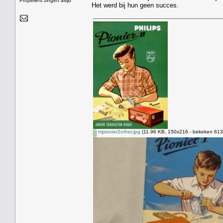
Propellers zingen altijd
Het werd bij hun geen succes.
mpionier2other.jpg
(11.96 KB, 150x216 - bekeken 6137