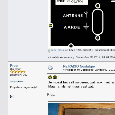
pupil_black.jpg
(35.57 KB, 535x358 - bekeken 8026 ke
«
Laatste verandering: September 20, 2014, 23:40:29 
Prop
Re:RADIO Nostalgie
Directeur
«
Reageer #5 Gepost op:
Januari 02, 2012
Berichten: 267
Je moest het zelf solderen, wat ook niet altij
Maar ja als het maar vast zat.
Propellers zingen altijd
Prop.