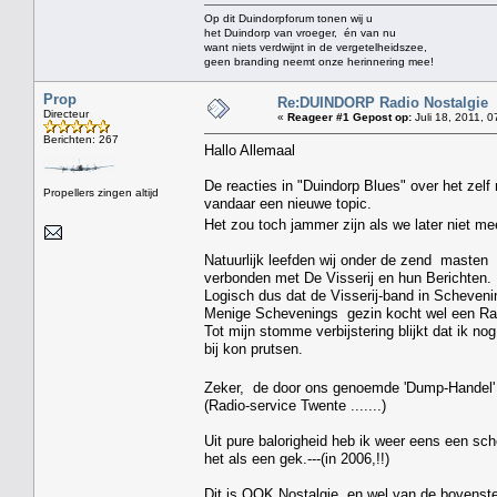
Op dit Duindorpforum tonen wij u
het Duindorp van vroeger, én van nu
want niets verdwijnt in de vergetelheidszee,
geen branding neemt onze herinnering mee!
Prop
Re:DUINDORP Radio Nostalgie
Directeur
«
Reageer #1 Gepost op:
Juli 18, 2011, 0
Berichten: 267
Hallo Allemaal
De reacties in "Duindorp Blues" over het zelf 
Propellers zingen altijd
vandaar een nieuwe topic.
Het zou toch jammer zijn als we later niet me
Natuurlijk leefden wij onder de zend masten
verbonden met De Visserij en hun Berichten.
Logisch dus dat de Visserij-band in Schevenin
Menige Schevenings gezin kocht wel een Radi
Tot mijn stomme verbijstering blijkt dat ik no
bij kon prutsen.
Zeker, de door ons genoemde 'Dump-Handel' ,
(Radio-service Twente .......)
Uit pure balorigheid heb ik weer eens een sc
het als een gek.---(in 2006,!!)
Dit is OOK Nostalgie, en wel van de bovenste