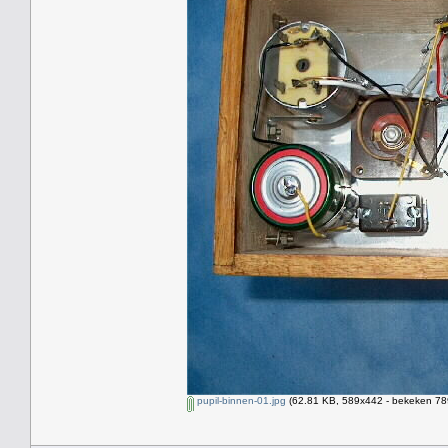
pupil-binnen-01.jpg
(62.81 KB, 589x442 - bekeken 789