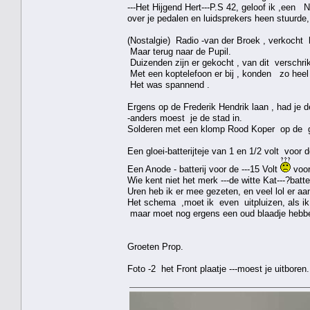
---Het Hijgend Hert---P.S 42, geloof ik ,een 
over je pedalen en luidsprekers heen stuurde,
(Nostalgie) Radio -van der Broek , verkocht he
Maar terug naar de Pupil.
Duizenden zijn er gekocht , van dit verschrik
Met een koptelefoon er bij , konden zo hee
Het was spannend .
Ergens op de Frederik Hendrik laan , had je de 
-anders moest je de stad in.
Solderen met een klomp Rood Koper op de ga
Een gloei-batterijteje van 1 en 1/2 volt voor
Een Anode - batterij voor de ---15 Volt
voor
Wie kent niet het merk ---de witte Kat---?batte
Uren heb ik er mee gezeten, en veel lol er aa
Het schema ,moet ik even uitpluizen, als ik 
maar moet nog ergens een oud blaadje hebb
Groeten Prop.
Foto -2 het Front plaatje ---moest je uitboren.