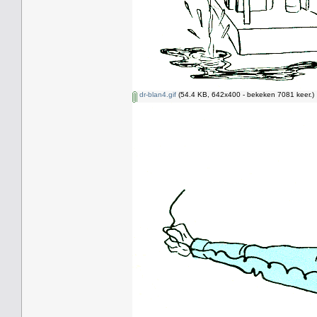
dr-blan4.gif
(54.4 KB, 642x400 - bekeken 7081 keer.)