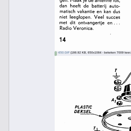
-650.GIF
(186.92 KB, 650x1084 - bekeken 7009 keer.