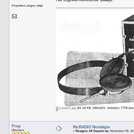
Propellers zingen altijd
p-pupil-1.jpg
(32.18 KB, 596x323 - bekeken 7756 keer
Prop
Re:RADIO Nostalgie
Directeur
«
Reageer #8 Gepost op:
November 06, 20