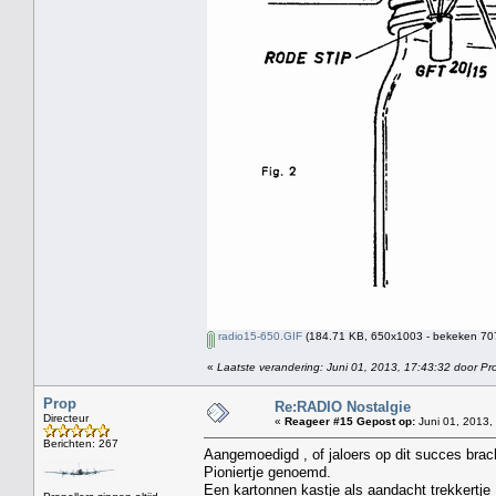
radio15-650.GIF
(184.71 KB, 650x1003 - bekeken 707
«
Laatste verandering: Juni 01, 2013, 17:43:32 door Pr
Prop
Re:RADIO Nostalgie
Directeur
«
Reageer #15 Gepost op:
Juni 01, 2013,
Berichten: 267
Aangemoedigd , of jaloers op dit succes brac
Pioniertje genoemd.
Een kartonnen kastje als aandacht trekkertje 