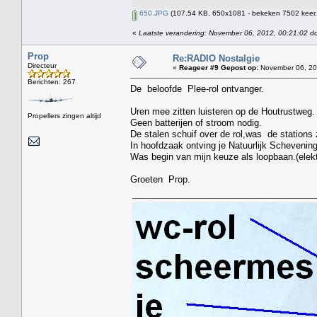
650.JPG
(107.54 KB, 650x1081 - bekeken 7502 keer.
«
Laatste verandering: November 06, 2012, 00:21:02 d
Prop
Re:RADIO Nostalgie
Directeur
«
Reageer #9 Gepost op:
November 06, 20
Berichten: 267
De beloofde Plee-rol ontvanger.
Uren mee zitten luisteren op de Houtrustweg.
Propellers zingen altijd
Geen batterijen of stroom nodig.
De stalen schuif over de rol,was de stations
In hoofdzaak ontving je Natuurlijk Schevenin
Was begin van mijn keuze als loopbaan.(elekt
Groeten Prop.