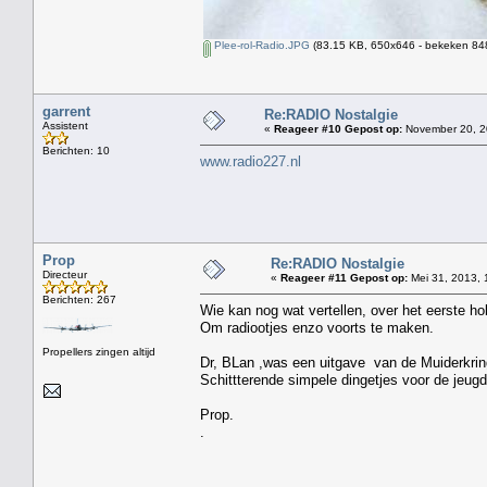
Plee-rol-Radio.JPG
(83.15 KB, 650x646 - bekeken 848
garrent
Re:RADIO Nostalgie
Assistent
«
Reageer #10 Gepost op:
November 20, 2
Berichten: 10
www.radio227.nl
Prop
Re:RADIO Nostalgie
Directeur
«
Reageer #11 Gepost op:
Mei 31, 2013, 
Berichten: 267
Wie kan nog wat vertellen, over het eerste ho
Om radiootjes enzo voorts te maken.
Propellers zingen altijd
Dr, BLan ,was een uitgave van de Muiderkring
Schittterende simpele dingetjes voor de jeugd
Prop.
.