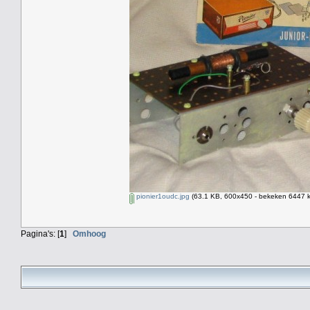
pionier1oudc.jpg
(63.1 KB, 600x450 - bekeken 6447 k
Pagina's: [
1
]
Omhoog