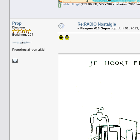
dr-blan1b.gif
(133.06 KB, 577x789 - bekeken 7064 kee
Prop
Re:RADIO Nostalgie
Directeur
«
Reageer #13 Gepost op:
Juni 01, 2013,
Berichten: 267
Propellers zingen altijd