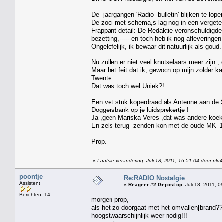
De jaargangen 'Radio -bulletin' blijken te lope
De zooi met schema,s lag nog in een vergeten
Frappant detail: De Redaktie veronschuldigde
bezetting,------en toch heb ik nog afleveringen
Ongelofelijk, ik bewaar dit natuurlijk als goud.
Nu zullen er niet veel knutselaars meer zijn ,
Maar het feit dat ik, gewoon op mijn zolder 
Twente....
Dat was toch wel Uniek?!
Een vet stuk koperdraad als Antenne aan de
Doggersbank op je luidsprekertje !
Ja ,geen Mariska Veres ,dat was andere koek
En zels terug -zenden kon met de oude MK_1
Prop.
«
Laatste verandering: Juli 18, 2011, 16:51:04 door plu
poontje
Re:RADIO Nostalgie
Assistent
«
Reageer #2 Gepost op:
Juli 18, 2011, 0
Berichten: 14
morgen prop,
als het zo doorgaat met het omvallen[brand?
hoogstwaarschijnlijk weer nodig!!!