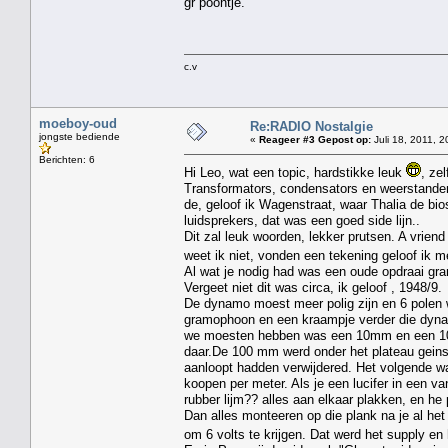
gr poontje.
c.v
moeboy-oud
Re:RADIO Nostalgie
jongste bediende
«
Reageer #3 Gepost op:
Juli 18, 2011, 2
Berichten: 6
Hi Leo, wat een topic, hardstikke leuk
, ze
Transformators, condensators en weerstanden,
de, geloof ik Wagenstraat, waar Thalia de bi
luidsprekers, dat was een goed side lijn..
Dit zal leuk woorden, lekker prutsen. A vriend 
weet ik niet, vonden een tekening geloof ik m
Al wat je nodig had was een oude opdraai gr
Vergeet niet dit was circa, ik geloof , 1948/9.
De dynamo moest meer polig zijn en 6 polen 
gramophoon en een kraampje verder die dynamo,
we moesten hebben was een 10mm en een 100
daar.De 100 mm werd onder het plateau geinst
aanloopt hadden verwijdered. Het volgende wa
koopen per meter. Als je een lucifer in een va
rubber lijm?? alles aan elkaar plakken, en he
Dan alles monteeren op die plank na je al h
om 6 volts te krijgen. Dat werd het supply en 