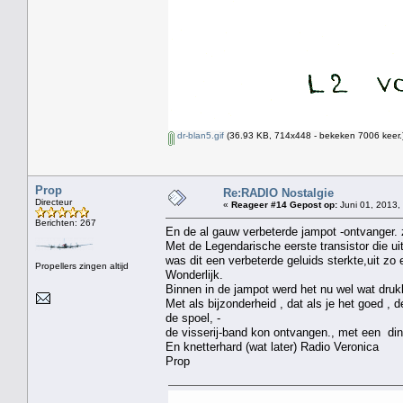
dr-blan5.gif
(36.93 KB, 714x448 - bekeken 7006 keer.
Prop
Re:RADIO Nostalgie
Directeur
«
Reageer #14 Gepost op:
Juni 01, 2013,
Berichten: 267
En de al gauw verbeterde jampot -ontvanger. 
Met de Legendarische eerste transistor die 
was dit een verbeterde geluids sterkte,uit zo e
Propellers zingen altijd
Wonderlijk.
Binnen in de jampot werd het nu wel wat drukk
Met als bijzonderheid , dat als je het goed ,
de spoel, -
de visserij-band kon ontvangen., met een ding
En knetterhard (wat later) Radio Veronica
Prop