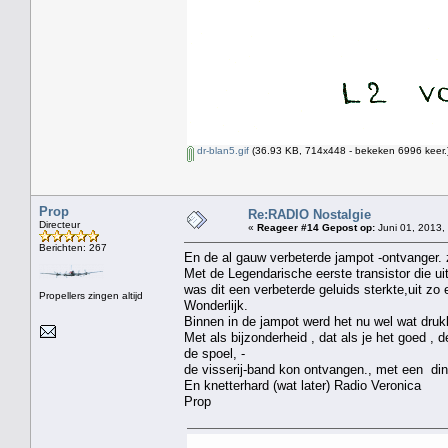
dr-blan5.gif
(36.93 KB, 714x448 - bekeken 6996 keer.
Prop
Re:RADIO Nostalgie
Directeur
«
Reageer #14 Gepost op:
Juni 01, 2013,
Berichten: 267
En de al gauw verbeterde jampot -ontvanger. 
Met de Legendarische eerste transistor die 
was dit een verbeterde geluids sterkte,uit zo e
Propellers zingen altijd
Wonderlijk.
Binnen in de jampot werd het nu wel wat drukk
Met als bijzonderheid , dat als je het goed ,
de spoel, -
de visserij-band kon ontvangen., met een ding
En knetterhard (wat later) Radio Veronica
Prop