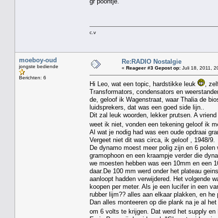
gr poontje.
c.v
moeboy-oud
Re:RADIO Nostalgie
jongste bediende
«
Reageer #3 Gepost op:
Juli 18, 2011, 2
Berichten: 6
Hi Leo, wat een topic, hardstikke leuk
, ze
Transformators, condensators en weerstanden,
de, geloof ik Wagenstraat, waar Thalia de bi
luidsprekers, dat was een goed side lijn..
Dit zal leuk woorden, lekker prutsen. A vriend 
weet ik niet, vonden een tekening geloof ik m
Al wat je nodig had was een oude opdraai gr
Vergeet niet dit was circa, ik geloof , 1948/9.
De dynamo moest meer polig zijn en 6 polen 
gramophoon en een kraampje verder die dynamo,
we moesten hebben was een 10mm en een 100
daar.De 100 mm werd onder het plateau geinst
aanloopt hadden verwijdered. Het volgende wa
koopen per meter. Als je een lucifer in een va
rubber lijm?? alles aan elkaar plakken, en he
Dan alles monteeren op die plank na je al h
om 6 volts te krijgen. Dat werd het supply en 