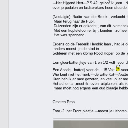
---Het Hijgend Hert---P.S 42, geloof ik ,een 
over je pedalen en luidsprekers heen stuurde,
(Nostalgie) Radio -van der Broek , verkocht he
Maar terug naar de Pupil.
Duizenden zijn er gekocht , van dit verschrik
Met een koptelefoon er bij , konden zo hee
Het was spannend .
Ergens op de Frederik Hendrik laan , had je de 
-anders moest je de stad in.
Solderen met een klomp Rood Koper op de ga
Een gloei-batterijteje van 1 en 1/2 volt voor
Een Anode - batterij voor de ---15 Volt
voor
Wie kent niet het merk ---de witte Kat---?batte
Uren heb ik er mee gezeten, en veel lol er aa
Het schema ,moet ik even uitpluizen, als ik 
maar moet nog ergens een oud blaadje hebb
Groeten Prop.
Foto -2 het Front plaatje ---moest je uitboren.