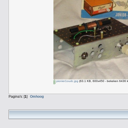
pionier1oudc.jpg
(63.1 KB, 600x450 - bekeken 6436 k
Pagina's: [
1
]
Omhoog