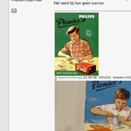
Propellers zingen altijd
Het werd bij hun geen succes.
mpionier2other.jpg
(11.96 KB, 150x216 - bekeken 6124