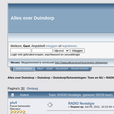
Alles over Duindorp
Welkom,
Gast
. Alsjeblieft
inloggen
of
registreren
.
Login met gebruikersnaam, wachtwoord en sessielengte
Nieuws
: Moppetrommel is vernieuwd
http://www.allesoverscheveningen.nl/moppen
STARTPAGINA
HELP
ZOEK
INLOGGEN
REGISTREREN
Alles over Duindorp
>
Duindorp
>
Duindorp/Scheveningen: Toen en NU
>
RADIO
Pagina's: [
1
]
Omlaag
Auteur
Topic: RADIO Nostalgie (gelezen 56559 keer)
plu4
RADIO Nostalgie
Forum beheerder
«
Gepost op:
Juli 05, 2011, 10:22:40 
Directeur