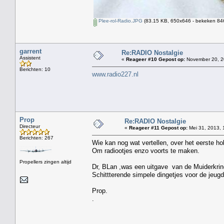
Plee-rol-Radio.JPG
(83.15 KB, 650x646 - bekeken 846
garrent
Re:RADIO Nostalgie
Assistent
«
Reageer #10 Gepost op:
November 20, 2
Berichten: 10
www.radio227.nl
Prop
Re:RADIO Nostalgie
Directeur
«
Reageer #11 Gepost op:
Mei 31, 2013, 
Berichten: 267
Wie kan nog wat vertellen, over het eerste ho
Om radiootjes enzo voorts te maken.
Propellers zingen altijd
Dr, BLan ,was een uitgave van de Muiderkring
Schittterende simpele dingetjes voor de jeugd
Prop.
.