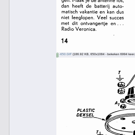
-650.GIF
(186.92 KB, 650x1084 - bekeken 6994 keer.