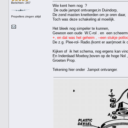
Berichten: 267
Wie kent hem nog ?
De oude jampot ontvanger,in Duindorp,
De zend masten knetterden om je oren daar,
Propellers zingen altijd
Toch was deze schakeling al moeilijk.
Het bleek nog simpeler te kunnen,
Gewoon een oude W.C-rol . en een scheermes
+, en dat was het geheim , --een stukje potloo
De z.g. Plee-rol- Radio.(komt er aan)moet ik
Kijken of ik het schema, nog ergens kan vin
En Inderdaad Moeboy,boven op de hoge Nol ,
Groeten Prop.
Tekening hier onder Jampot ontvanger.