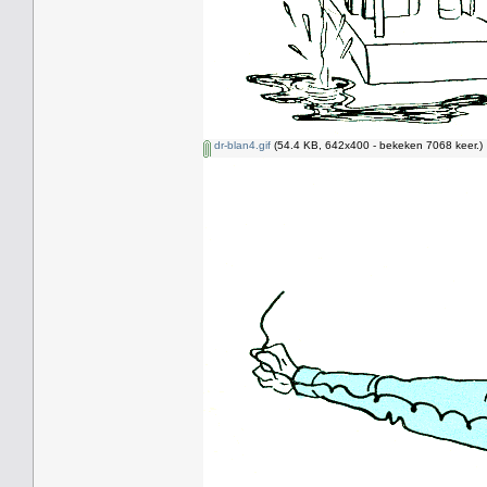
dr-blan4.gif
(54.4 KB, 642x400 - bekeken 7068 keer.)