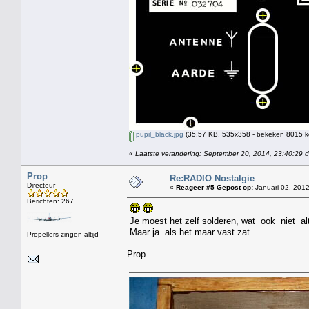
pupil_black.jpg
(35.57 KB, 535x358 - bekeken 8015 ke
«
Laatste verandering: September 20, 2014, 23:40:29 
Prop
Re:RADIO Nostalgie
Directeur
«
Reageer #5 Gepost op:
Januari 02, 2012
Berichten: 267
Je moest het zelf solderen, wat ook niet altij
Maar ja als het maar vast zat.
Propellers zingen altijd
Prop.