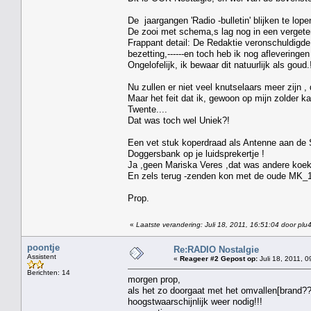
De jaargangen 'Radio -bulletin' blijken te lope
De zooi met schema,s lag nog in een vergeten
Frappant detail: De Redaktie veronschuldigde
bezetting,------en toch heb ik nog afleveringen
Ongelofelijk, ik bewaar dit natuurlijk als goud.
Nu zullen er niet veel knutselaars meer zijn ,
Maar het feit dat ik, gewoon op mijn zolder 
Twente....
Dat was toch wel Uniek?!
Een vet stuk koperdraad als Antenne aan de
Doggersbank op je luidsprekertje !
Ja ,geen Mariska Veres ,dat was andere koek
En zels terug -zenden kon met de oude MK_1
Prop.
«
Laatste verandering: Juli 18, 2011, 16:51:04 door plu
poontje
Re:RADIO Nostalgie
Assistent
«
Reageer #2 Gepost op:
Juli 18, 2011, 0
Berichten: 14
morgen prop,
als het zo doorgaat met het omvallen[brand?
hoogstwaarschijnlijk weer nodig!!!