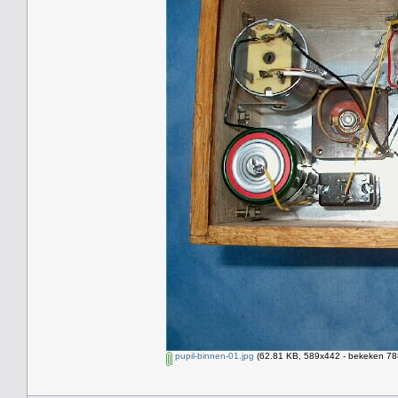
pupil-binnen-01.jpg
(62.81 KB, 589x442 - bekeken 788