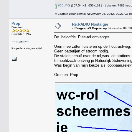
650.JPG
(107.54 KB, 650x1081 - bekeken 7489 keer.
«
Laatste verandering: November 06, 2012, 00:21:02 d
Prop
Re:RADIO Nostalgie
Directeur
«
Reageer #9 Gepost op:
November 06, 20
Berichten: 267
De beloofde Plee-rol ontvanger.
Uren mee zitten luisteren op de Houtrustweg.
Propellers zingen altijd
Geen batterijen of stroom nodig.
De stalen schuif over de rol,was de stations
In hoofdzaak ontving je Natuurlijk Schevenin
Was begin van mijn keuze als loopbaan.(elekt
Groeten Prop.