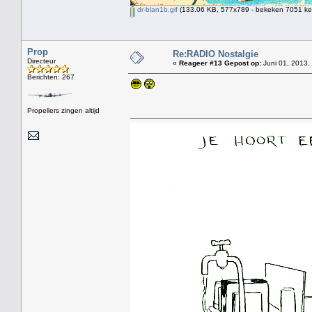
dr-blan1b.gif
(133.06 KB, 577x789 - bekeken 7051 kee
Prop
Re:RADIO Nostalgie
Directeur
«
Reageer #13 Gepost op:
Juni 01, 2013,
Berichten: 267
Propellers zingen altijd