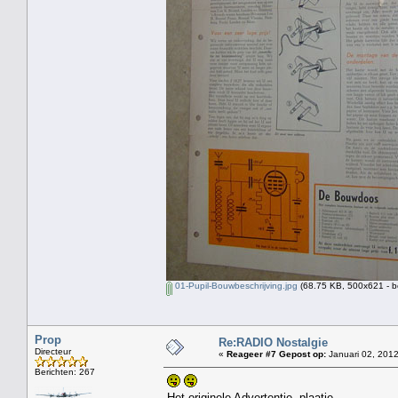
01-Pupil-Bouwbeschrijving.jpg
(68.75 KB, 500x621 - b
Prop
Re:RADIO Nostalgie
Directeur
«
Reageer #7 Gepost op:
Januari 02, 2012
Berichten: 267
Het originele Advertentie -plaatje.