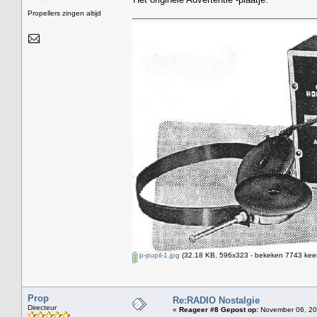
Propellers zingen altijd
p-pupil-1.jpg
(32.18 KB, 596x323 - bekeken 7743 keer
Prop
Re:RADIO Nostalgie
Directeur
«
Reageer #8 Gepost op:
November 06, 20