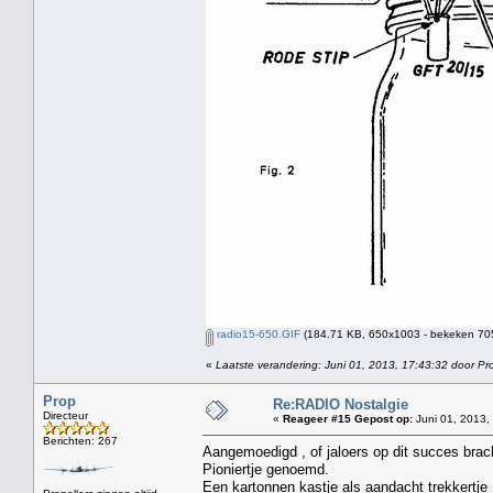
radio15-650.GIF
(184.71 KB, 650x1003 - bekeken 705
«
Laatste verandering: Juni 01, 2013, 17:43:32 door Pr
Prop
Re:RADIO Nostalgie
Directeur
«
Reageer #15 Gepost op:
Juni 01, 2013,
Berichten: 267
Aangemoedigd , of jaloers op dit succes brac
Pioniertje genoemd.
Een kartonnen kastje als aandacht trekkertje 