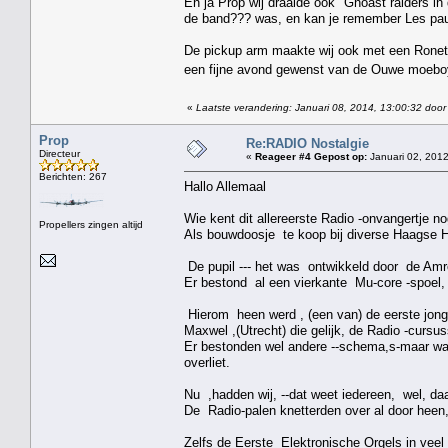
En ja Prop wij draaide ook "Ghoast raiders i
de band??? was, en kan je remember Les paul
De pickup arm maakte wij ook met een Ronet
een fijne avond gewenst van de Ouwe moeb
«
Laatste verandering: Januari 08, 2014, 13:00:32 door
Prop
Re:RADIO Nostalgie
Directeur
«
Reageer #4 Gepost op:
Januari 02, 2012
Berichten: 267
Hallo Allemaal
Wie kent dit allereerste Radio -onvangertje no
Propellers zingen altijd
Als bouwdoosje te koop bij diverse Haagse 
De pupil --- het was ontwikkeld door de Amr
Er bestond al een vierkante Mu-core -spoel, 
Hierom heen werd , (een van) de eerste jonge
Maxwel ,(Utrecht) die gelijk, de Radio -cursu
Er bestonden wel andere --schema,s-maar ware
overliet.
Nu ,hadden wij, --dat weet iedereen, wel, da
De Radio-palen knetterden over al door heen
Zelfs de Eerste Elektronische Orgels in vee