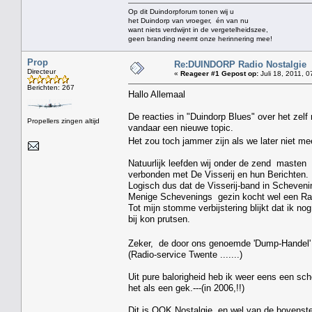
Op dit Duindorpforum tonen wij u
het Duindorp van vroeger, én van nu
want niets verdwijnt in de vergetelheidszee,
geen branding neemt onze herinnering mee!
Prop
Re:DUINDORP Radio Nostalgie
Directeur
«
Reageer #1 Gepost op:
Juli 18, 2011, 0
Berichten: 267
Hallo Allemaal
De reacties in "Duindorp Blues" over het zelf 
Propellers zingen altijd
vandaar een nieuwe topic.
Het zou toch jammer zijn als we later niet me
Natuurlijk leefden wij onder de zend masten
verbonden met De Visserij en hun Berichten.
Logisch dus dat de Visserij-band in Schevenin
Menige Schevenings gezin kocht wel een Radi
Tot mijn stomme verbijstering blijkt dat ik no
bij kon prutsen.
Zeker, de door ons genoemde 'Dump-Handel' ,
(Radio-service Twente .......)
Uit pure balorigheid heb ik weer eens een sc
het als een gek.---(in 2006,!!)
Dit is OOK Nostalgie, en wel van de bovenste