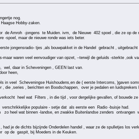
ngertje nog.
e Haagse Hobby-zaken.
oor de Amroh -jongens te Muiden. ivm, de Nieuwe 402 spoel , die ze op de 
e -spoel, maar de nieuwe ronde was iets beter.
ste jongensradio- tjes ,als bouwpakket in de Handel gebracht , uitgebracht d
-maar waren veel eenvoudiger van opzet, --terwijl de geluids -sterkte ,ook v
n, wel, daar in Scheveningen , GEEN last van.
door heen,
ls in veel Scheveningse Huishoudens,en de ( eerste Intercoms, )gaven soms , 
 , die ,series , berichten en Boodschappen, over je pedalen en luidsprekers 
erkocht heel wat Filters , in die tijd , voor dergelijke gevallen, of bouwde ze 
 verschrikkelijke populaire - setje dat als eerste een Radio -buisje had.
en zo heel wat binnen -landse, en zwakke Buitenlandse zenders ontvangen 
 had je de dichts bijzijnde Onderdelen handel , waar ze de spulletjes los verko
 op de gaspit, bij Moeders in de Keuken.