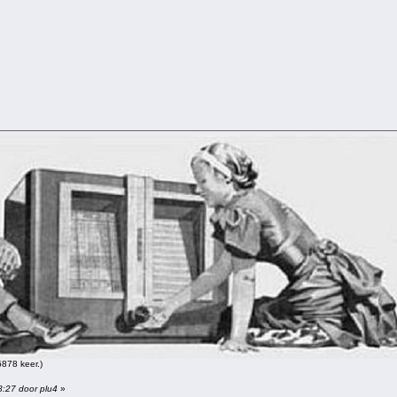
878 keer.)
8:27 door plu4
»