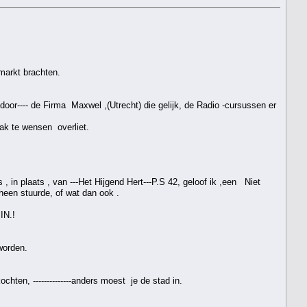
markt brachten.
oor---- de Firma Maxwel ,(Utrecht) die gelijk, de Radio -cursussen er
aak te wensen overliet.
in plaats , van ---Het Hijgend Hert---P.S 42, geloof ik ,een Niet
heen stuurde, of wat dan ook .
IN.!
worden.
chten, --------------anders moest je de stad in.