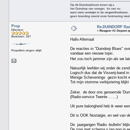
Op dit Duindorpforum tonen wij u
het Duindorp van vroeger, én van nu
want niets verdwijnt in de vergetelheidszee,
geen branding neemt onze herinnering mee
Prop
Re:DUINDORP Radi
Directeur
«
Reageer #1 Gepost o
Berichten: 267
Hallo Allemaal
De reacties in "Duindorp Blues" over
Propellers zingen altijd
vandaar een nieuwe topic.
Het zou toch jammer zijn als we lat
Natuurlijk leefden wij onder de z
Logisch dus dat de Visserij-band in
Menige Schevenings gezin kocht we
Tot mijn stomme verbijstering blijkt
Zeker, de door ons genoemde 'Dump
(Radio-service Twente .......)
Uit pure balorigheid heb ik weer ee
Dit is OOK Nostalgie, en wel van d
De jaargangen 'Radio -bulletin' blij
De zooi met schema,s lag nog in ee