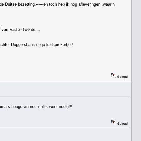
 Duitse bezetting,------en toch heb ik nog afleveringen ,waarin
l.
 van Radio -Twente....
hter Doggersbank op je luidsprekertje !
Gelogd
ma,s hoogstwaarschijnlijk weer nodig!!!
Gelogd