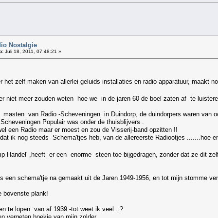
!
o Nostalgie
p:
Juli 18, 2011, 07:48:21 »
 het zelf maken van allerlei geluids installaties en radio apparatuur, maakt no
er niet meer zouden weten hoe we in de jaren 60 de boel zaten af te luisteren
end masten van Radio -Scheveningen in Duindorp, de duindorpers waren van o
 Scheveningen Populair was onder de thuisblijvers .
l een Radio maar er moest en zou de Visserij-band opzitten !!
 dat ik nog steeds Schema'tjes heb, van de allereerste Radiootjes .......hoe en
-Handel' ,heeft er een enorme steen toe bijgedragen, zonder dat ze dit ze
ns een schema'tje na gemaakt uit de Jaren 1949-1956, en tot mijn stomme verba
e bovenste plank!
ken te lopen van af 1939 -tot weet ik veel ..?
n vergeten hoekje van mijn zolder.