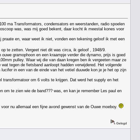
, 100 ma Transformators, condensators en weerstanden, radio spoelen
 bioscoop was, was mij goed bekent, daar kocht ik meestal kones voor
Wij praate en, waar weet ik niet, vonden een tekening geloof ik met een
te zetten. Vergeet niet dit was circa, ik geloof , 1948/9.
en ouwe gramophoon en een kraampje verder die dynamo, prijs is goed
100mm pulley. Waar wij die van daan kregen ben ik vergeeten maar ze
 wat tegen de fietsband aanloopt hadden verwijdered. Het volgende
lucifer in een van de einde van het vetiel duuwde kon je je het op zijn
transformatoor om 6 volts te krijgen. Dat werd het supply en het
ken om te zien wie de band??? was, en kan je remember Les paul en
, voor nu allemaal een fijne avond gewenst van de Ouwe moeboy.
Gelogd