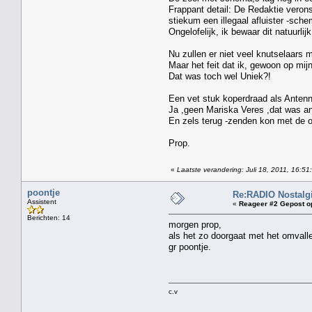
Frappant detail: De Redaktie verons
stiekum een illegaal afluister -sche
Ongelofelijk, ik bewaar dit natuurlijk
Nu zullen er niet veel knutselaars m
Maar het feit dat ik, gewoon op mi
Dat was toch wel Uniek?!
Een vet stuk koperdraad als Anten
Ja ,geen Mariska Veres ,dat was a
En zels terug -zenden kon met de 
Prop.
«
Laatste verandering: Juli 18, 2011, 16:51
poontje
Re:RADIO Nostalg
Assistent
«
Reageer #2 Gepost o
Berichten: 14
morgen prop,
als het zo doorgaat met het omvall
gr poontje.
c.v