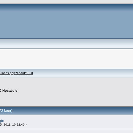
se/index.php?board=32.0
 Nostalgie
73 keer)
gie
05, 2011, 10:22:40 »