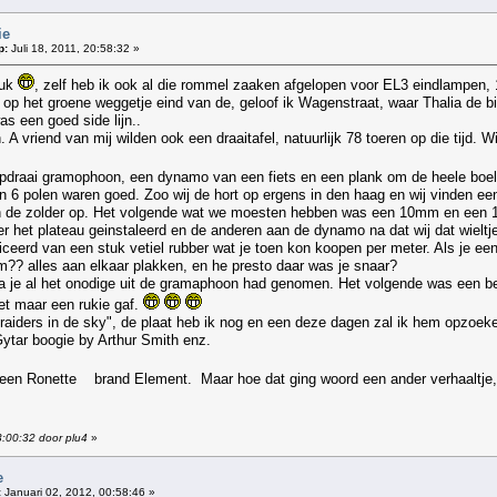
ie
p:
Juli 18, 2011, 20:58:32 »
euk
, zelf heb ik ook al die rommel zaaken afgelopen voor EL3 eindlampen
el op het groene weggetje eind van de, geloof ik Wagenstraat, waar Thalia de
as een goed side lijn..
. A vriend van mij wilden ook een draaitafel, natuurlijk 78 toeren op die tijd. 
draai gramophoon, een dynamo van een fiets en een plank om de heele boel op 
 6 polen waren goed. Zoo wij de hort op ergens in den haag en wij vinden e
s en de zolder op. Het volgende wat we moesten hebben was een 10mm en een 
et plateau geinstaleerd en de anderen aan de dynamo na dat wij dat wieltje
ceerd van een stuk vetiel rubber wat je toen kon koopen per meter. Als je een 
jm?? alles aan elkaar plakken, en he presto daar was je snaar?
a je al het onodige uit de gramaphoon had genomen. Het volgende was een bel 
het maar een rukie gaf.
 raiders in de sky", de plaat heb ik nog en een deze dagen zal ik hem opzoe
ytar boogie by Arthur Smith enz.
een Ronette brand Element. Maar hoe dat ging woord een ander verhaaltje
3:00:32 door plu4
»
e
:
Januari 02, 2012, 00:58:46 »