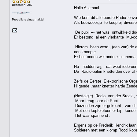
Berichten: 267
Hallo Allemaal
Wie kent dit allereerste Radio -onva
Propellers zingen altijd
Als bouwdoosje te koop bij divers
De pupil --- het was ontwikkeld d
Er bestond al een vierkante Mu-cor
Hierom heen werd , (een van) de eer
aan knoopte
Er bestonden wel andere --schema,s
Nu ,hadden wij, --dat weet iederee
De Radio-palen knetterden over al 
Zelfs de Eerste Elektronische Orge
Hijgende ,maar knetter harde Zender
(Nostalgie) Radio -van der Broek , v
Maar terug naar de Pupil.
Duizenden zijn er gekocht , van dit
Met een koptelefoon er bij , kond
Het was spannend .
Ergens op de Frederik Hendrik laan ,
Solderen met een klomp Rood Koper