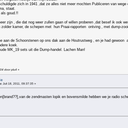
chuldigde zich in 1941 ,dat ze alles niet meer mochten Publiceren van wege de
ma, staat.
 als goud.!!
eer zijn , die dat nog weer zullen gaan of willen proberen ,dat besef ik ook we
jn zolder kamer, de schepen met hun Praai-rapporten ontving , met dump-zooi
ne aan de Schoorstenen op ons dak aan de Houtrustweg , en je had gewoon ac
ndere koek.
oude MK_19 sets uit die Dump-handel. Lachen Man!
:04 door plu4
»
ie
p:
Juli 18, 2011, 09:37:35 »
en[brand??],van de zendmasten lopik en bovensmilde hebben we je radio sche