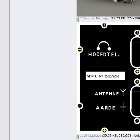
402-spoel_Nieuw.jpg
(12.73 KB, 274x289 
pupil_black.jpg
(35.57 KB, 535x358 - bek