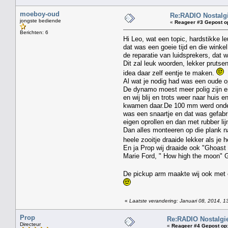
moeboy-oud
Re:RADIO Nostalg
jongste bediende
«
Reageer #3 Gepost o
Berichten: 6
Hi Leo, wat een topic, hardstikke l
dat was een goeie tijd en die wink
de reparatie van luidsprekers, dat w
Dit zal leuk woorden, lekker prutsen
idea daar zelf eentje te maken.
Al wat je nodig had was een oude op
De dynamo moest meer polig zijn en
en wij blij en trots weer naar hui
kwamen daar.De 100 mm werd onder h
was een snaartje en dat was gefabri
eigen oprollen en dan met rubber li
Dan alles monteeren op die plank n
heele zooitje draaide lekker als je 
En ja Prop wij draaide ook "Ghoast
Marie Ford, " How high the moon" G
De pickup arm maakte wij ook met 
«
Laatste verandering: Januari 08, 2014, 1
Prop
Re:RADIO Nostalgi
Directeur
«
Reageer #4 Gepost op