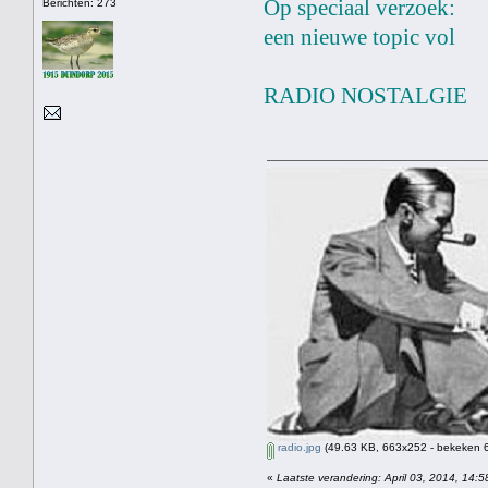
Op speciaal verzoek:
Berichten: 273
een nieuwe topic vol
RADIO NOSTALGIE
radio.jpg
(49.63 KB, 663x252 - bekeken 6
«
Laatste verandering: April 03, 2014, 14:5