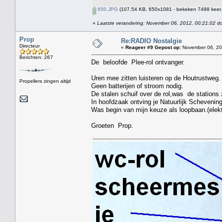
650.JPG
(107.54 KB, 650x1081 - bekeken 7498 keer.
«
Laatste verandering: November 06, 2012, 00:21:02 d
Prop
Re:RADIO Nostalgie
Directeur
«
Reageer #9 Gepost op:
November 06, 20
Berichten: 267
De beloofde Plee-rol ontvanger.
Uren mee zitten luisteren op de Houtrustweg.
Propellers zingen altijd
Geen batterijen of stroom nodig.
De stalen schuif over de rol,was de stations
In hoofdzaak ontving je Natuurlijk Schevenin
Was begin van mijn keuze als loopbaan.(elekt
Groeten Prop.