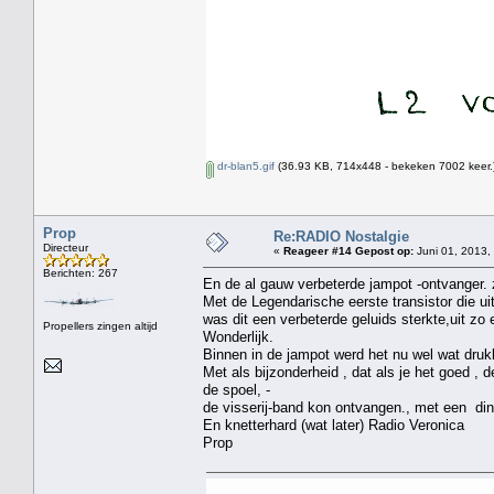
dr-blan5.gif
(36.93 KB, 714x448 - bekeken 7002 keer.
Prop
Re:RADIO Nostalgie
Directeur
«
Reageer #14 Gepost op:
Juni 01, 2013,
Berichten: 267
En de al gauw verbeterde jampot -ontvanger. 
Met de Legendarische eerste transistor die 
was dit een verbeterde geluids sterkte,uit zo e
Propellers zingen altijd
Wonderlijk.
Binnen in de jampot werd het nu wel wat drukk
Met als bijzonderheid , dat als je het goed ,
de spoel, -
de visserij-band kon ontvangen., met een ding
En knetterhard (wat later) Radio Veronica
Prop