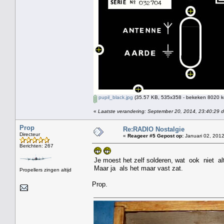
pupil_black.jpg
(35.57 KB, 535x358 - bekeken 8020 ke
«
Laatste verandering: September 20, 2014, 23:40:29 
Prop
Re:RADIO Nostalgie
Directeur
«
Reageer #5 Gepost op:
Januari 02, 2012
Berichten: 267
Je moest het zelf solderen, wat ook niet altij
Maar ja als het maar vast zat.
Propellers zingen altijd
Prop.