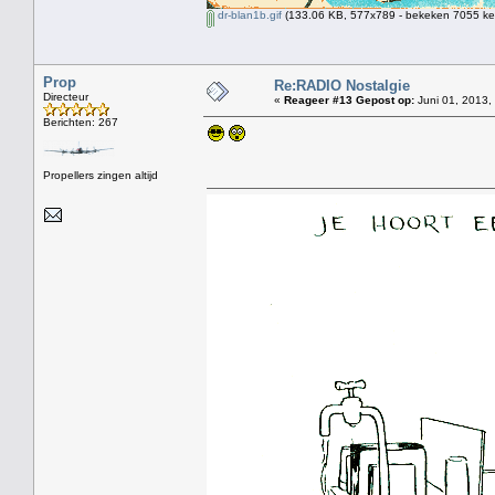
dr-blan1b.gif
(133.06 KB, 577x789 - bekeken 7055 kee
Prop
Re:RADIO Nostalgie
Directeur
«
Reageer #13 Gepost op:
Juni 01, 2013,
Berichten: 267
Propellers zingen altijd