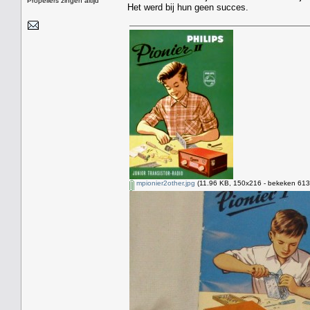
Propellers zingen altijd
Het werd bij hun geen succes.
mpionier2other.jpg
(11.96 KB, 150x216 - bekeken 6131