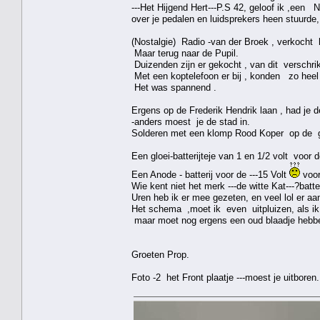
---Het Hijgend Hert---P.S 42, geloof ik ,een 
over je pedalen en luidsprekers heen stuurde,
(Nostalgie) Radio -van der Broek , verkocht he
Maar terug naar de Pupil.
Duizenden zijn er gekocht , van dit verschrik
Met een koptelefoon er bij , konden zo hee
Het was spannend .
Ergens op de Frederik Hendrik laan , had je de 
-anders moest je de stad in.
Solderen met een klomp Rood Koper op de ga
Een gloei-batterijteje van 1 en 1/2 volt voor
Een Anode - batterij voor de ---15 Volt
voor
Wie kent niet het merk ---de witte Kat---?batte
Uren heb ik er mee gezeten, en veel lol er aa
Het schema ,moet ik even uitpluizen, als ik 
maar moet nog ergens een oud blaadje hebb
Groeten Prop.
Foto -2 het Front plaatje ---moest je uitboren.