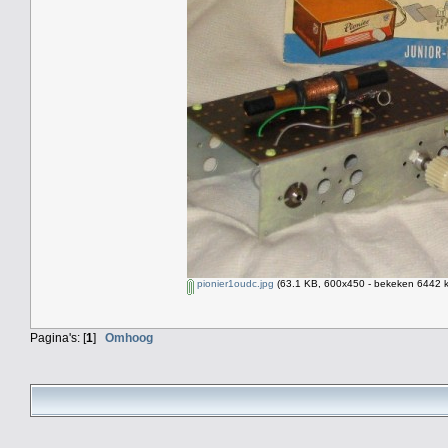
pionier1oudc.jpg
(63.1 KB, 600x450 - bekeken 6442 k
Pagina's: [
1
]
Omhoog