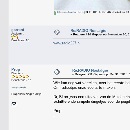
Plee-rol-Radio.JPG
(83.15 KB, 650x646 - bekeken 847
garrent
Re:RADIO Nostalgie
Assistent
«
Reageer #10 Gepost op:
November 20, 2
Berichten: 10
www.radio227.nl
Prop
Re:RADIO Nostalgie
Directeur
«
Reageer #11 Gepost op:
Mei 31, 2013, 
Berichten: 267
Wie kan nog wat vertellen, over het eerste ho
Om radiootjes enzo voorts te maken.
Propellers zingen altijd
Dr, BLan ,was een uitgave van de Muiderkring
Schittterende simpele dingetjes voor de jeugd
Prop.
.