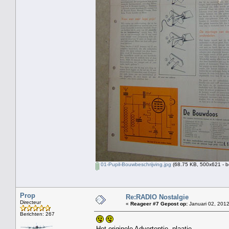
01-Pupil-Bouwbeschrijving.jpg
(68.75 KB, 500x621 - b
Prop
Re:RADIO Nostalgie
Directeur
«
Reageer #7 Gepost op:
Januari 02, 2012
Berichten: 267
Het originele Advertentie -plaatje.