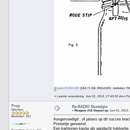
radio15-650.GIF
(184.71 KB, 650x1003 - bekeken 706
«
Laatste verandering: Juni 01, 2013, 17:43:32 door Pr
Prop
Re:RADIO Nostalgie
Directeur
«
Reageer #15 Gepost op:
Juni 01, 2013,
Berichten: 267
Aangemoedigd , of jaloers op dit succes brac
Pioniertje genoemd.
Een kartonnen kastje als aandacht trekkertje 