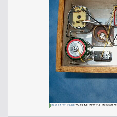
pupil-binnen-01.jpg
(62.81 KB, 589x442 - bekeken 789