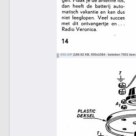
-650.GIF
(186.92 KB, 650x1084 - bekeken 7001 keer.