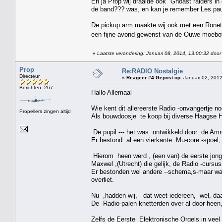
En ja Prop wij draaide ook "Ghoast raiders i
de band??? was, en kan je remember Les paul
De pickup arm maakte wij ook met een Ronet
een fijne avond gewenst van de Ouwe moeb
«
Laatste verandering: Januari 08, 2014, 13:00:32 door
Prop
Re:RADIO Nostalgie
Directeur
«
Reageer #4 Gepost op:
Januari 02, 2012
Berichten: 267
Hallo Allemaal
Wie kent dit allereerste Radio -onvangertje no
Propellers zingen altijd
Als bouwdoosje te koop bij diverse Haagse 
De pupil --- het was ontwikkeld door de Amr
Er bestond al een vierkante Mu-core -spoel, 
Hierom heen werd , (een van) de eerste jonge
Maxwel ,(Utrecht) die gelijk, de Radio -cursu
Er bestonden wel andere --schema,s-maar ware
overliet.
Nu ,hadden wij, --dat weet iedereen, wel, da
De Radio-palen knetterden over al door heen
Zelfs de Eerste Elektronische Orgels in vee