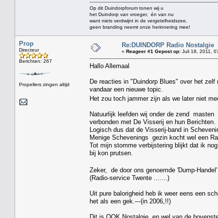
Op dit Duindorpforum tonen wij u
het Duindorp van vroeger, én van nu
want niets verdwijnt in de vergetelheidszee,
geen branding neemt onze herinnering mee!
Prop
Re:DUINDORP Radio Nostalgie
Directeur
«
Reageer #1 Gepost op:
Juli 18, 2011, 0
Berichten: 267
Hallo Allemaal
De reacties in "Duindorp Blues" over het zelf 
Propellers zingen altijd
vandaar een nieuwe topic.
Het zou toch jammer zijn als we later niet me
Natuurlijk leefden wij onder de zend masten
verbonden met De Visserij en hun Berichten.
Logisch dus dat de Visserij-band in Schevenin
Menige Schevenings gezin kocht wel een Radi
Tot mijn stomme verbijstering blijkt dat ik no
bij kon prutsen.
Zeker, de door ons genoemde 'Dump-Handel' ,
(Radio-service Twente .......)
Uit pure balorigheid heb ik weer eens een sc
het als een gek.---(in 2006,!!)
Dit is OOK Nostalgie, en wel van de bovenste