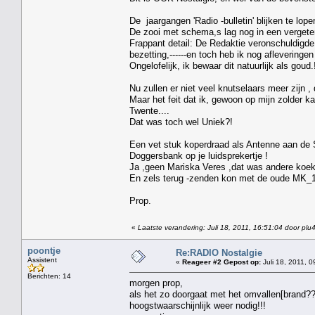
De jaargangen 'Radio -bulletin' blijken te lope
De zooi met schema,s lag nog in een vergeten
Frappant detail: De Redaktie veronschuldigde
bezetting,------en toch heb ik nog afleveringen
Ongelofelijk, ik bewaar dit natuurlijk als goud.
Nu zullen er niet veel knutselaars meer zijn ,
Maar het feit dat ik, gewoon op mijn zolder 
Twente....
Dat was toch wel Uniek?!
Een vet stuk koperdraad als Antenne aan de
Doggersbank op je luidsprekertje !
Ja ,geen Mariska Veres ,dat was andere koek
En zels terug -zenden kon met de oude MK_1
Prop.
«
Laatste verandering: Juli 18, 2011, 16:51:04 door plu
poontje
Re:RADIO Nostalgie
Assistent
«
Reageer #2 Gepost op:
Juli 18, 2011, 0
Berichten: 14
morgen prop,
als het zo doorgaat met het omvallen[brand?
hoogstwaarschijnlijk weer nodig!!!