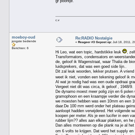
gr poontje.
c.v
moeboy-oud
Re:RADIO Nostalgie
jongste bediende
«
Reageer #3 Gepost op:
Juli 18, 2011, 2
Berichten: 6
Hi Leo, wat een topic, hardstikke leuk
, ze
Transformators, condensators en weerstanden,
de, geloof ik Wagenstraat, waar Thalia de bi
luidsprekers, dat was een goed side lijn..
Dit zal leuk woorden, lekker prutsen. A vriend 
weet ik niet, vonden een tekening geloof ik m
Al wat je nodig had was een oude opdraai gr
Vergeet niet dit was circa, ik geloof , 1948/9.
De dynamo moest meer polig zijn en 6 polen 
gramophoon en een kraampje verder die dynamo,
we moesten hebben was een 10mm en een 100
daar.De 100 mm werd onder het plateau geinst
aanloopt hadden verwijdered. Het volgende wa
koopen per meter. Als je een lucifer in een va
rubber lijm?? alles aan elkaar plakken, en he
Dan alles monteeren op die plank na je al h
om 6 volts te krijgen. Dat werd het supply en 