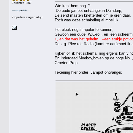
Berichten: 267
Wie kent hem nog ?
De oude jampot ontvanger,in Duindorp,
De zend masten knetterden om je oren daar,
Propellers zingen altijd
Toch was deze schakeling al moeilijk.
Het bleek nog simpeler te kunnen,
Gewoon een oude W.C-rol . en een scheermes
+, en dat was het geheim , --een stukje potloo
De z.g. Plee-rol- Radio.(komt er aan)moet ik
Kijken of ik het schema, nog ergens kan vin
En Inderdaad Moeboy,boven op de hoge Nol ,
Groeten Prop.
Tekening hier onder Jampot ontvanger.