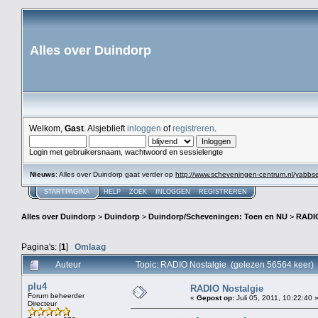
Alles over Duindorp
Welkom,
Gast
. Alsjeblieft
inloggen
of
registreren
.
Login met gebruikersnaam, wachtwoord en sessielengte
Nieuws
: Alles over Duindorp gaat verder op
http://www.scheveningen-centrum.nl/yabb
STARTPAGINA
HELP
ZOEK
INLOGGEN
REGISTREREN
Alles over Duindorp
>
Duindorp
>
Duindorp/Scheveningen: Toen en NU
>
RADIO
Pagina's: [
1
]
Omlaag
Auteur
Topic: RADIO Nostalgie (gelezen 56564 keer)
plu4
RADIO Nostalgie
Forum beheerder
«
Gepost op:
Juli 05, 2011, 10:22:40 
Directeur