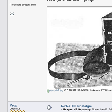
Propellers zingen altijd
p-pupil-1.jpg
(32.18 KB, 596x323 - bekeken 7750 keer
Prop
Re:RADIO Nostalgie
Directeur
«
Reageer #8 Gepost op:
November 06, 20