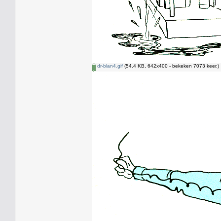
dr-blan4.gif
(54.4 KB, 642x400 - bekeken 7073 keer.)